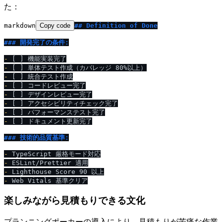
た：
markdown
Copy code
## Definition of Done
### 開発完了の条件:
-
-
-
-
-
-
-
-
 [ ] ドキュメント更新完了

### 技術的品質基準:
-
-
-
-
楽しみながら見積もりできる文化
プランニングポーカーの導入により、見積もりが苦痛な作業