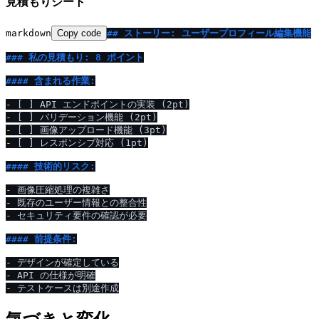
見積もりシート
markdown
Copy code
## ストーリー: ユーザープロフィール編集機能
### 私の見積もり: 8 ポイント
#### 含まれる作業:
-
-
-
-
 [ ] レスポンシブ対応 (1pt)

#### 技術的リスク:
-
-
-
 セキュリティ要件の確認が必要

#### 前提条件:
-
-
-