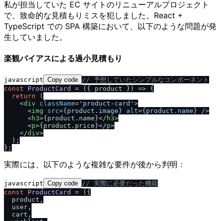
私が担当していた EC サイトのリニューアルプロジェクト
で、致命的な見積もりミスを犯しました。React +
TypeScript での SPA 構築において、以下のような問題が発
生していました。
楽観バイアスによる過小見積もり
javascript
Copy code
/
/
 予想していたシンプルなコンポーネント
const
ProductCard
 = (
{ product }
) => {

return
 (

<
div
className
=
'product-card'
>
<
img
src
=
{product.image}
alt
=
{product.name}
 />
<
h3
>
{product.name}
</
h3
>
<
p
>
{product.price}
</
p
>
</
div
>
  );

実際には、以下のような複雑な要件が後から判明：
javascript
Copy code
/
/
 実際に必要だった機能
const
ProductCard
 = (
{

  product,

  user,

  cart,
