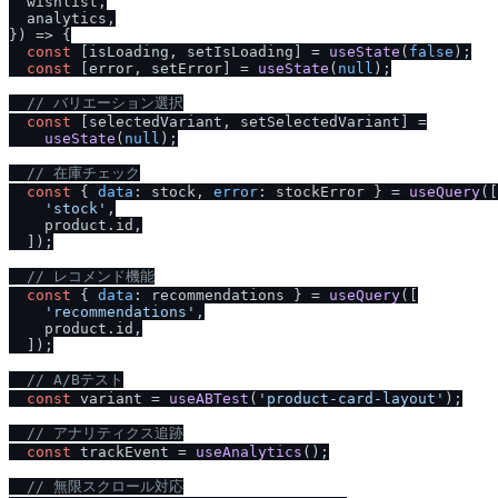
  wishlist,

  analytics,

}
) => {

const
 [isLoading, setIsLoading] = 
useState
(
false
);

const
 [error, setError] = 
useState
(
null
);

/
/
 バリエーション選択
const
 [selectedVariant, setSelectedVariant] =

useState
(
null
);

/
/
 在庫チェック
const
 { 
data
: stock, 
error
: stockError } = 
useQuery
([

'stock'
,

    product.
id
,

  ]);

/
/
 レコメンド機能
const
 { 
data
: recommendations } = 
useQuery
([

'recommendations'
,

    product.
id
,

  ]);

/
/
 A
/
Bテスト
const
 variant = 
useABTest
(
'product-card-layout'
);

/
/
 アナリティクス追跡
const
 trackEvent = 
useAnalytics
();

/
/
 無限スクロール対応