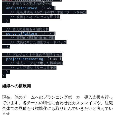
/
/
 見積もりと実績の差分分析
analyzeAccuracy
: 
() =>
 {

/
/
 最も見積もりが外れやすい作業パターンを特定
/
/
 改善すべきプロセスを可視化
  },

/
/
 個人の見積もり傾向分析
personalPattern
: 
() =>
 {

/
/
 楽観的
/
悲観的傾向の把握
/
/
 成長に向けた個別フィードバック
  },

/
/
 プロジェクト全体の予測精度向上
projectForecasting
: 
() =>
 {

/
/
 過去データを活用した機械学習
/
/
 より正確なリリース日予測
  },

組織への横展開
現在、他のチームへのプランニングポーカー導入支援も行っ
ています。各チームの特性に合わせたカスタマイズや、組織
全体での見積もり標準化にも取り組んでいきたいと考えてい
ます。