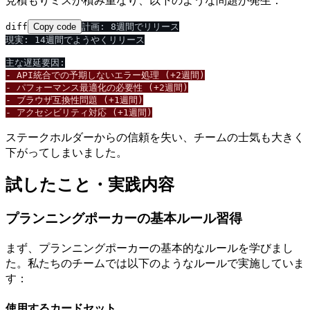
diff
Copy code
計画: 8週間でリリース

現実: 14週間でようやくリリース

- API統合での予期しないエラー処理 (+2週間)
- パフォーマンス最適化の必要性 (+2週間)
- ブラウザ互換性問題 (+1週間)
- アクセシビリティ対応 (+1週間)
ステークホルダーからの信頼を失い、チームの士気も大きく
下がってしまいました。
試したこと・実践内容
プランニングポーカーの基本ルール習得
まず、プランニングポーカーの基本的なルールを学びまし
た。私たちのチームでは以下のようなルールで実施していま
す：
使用するカードセット