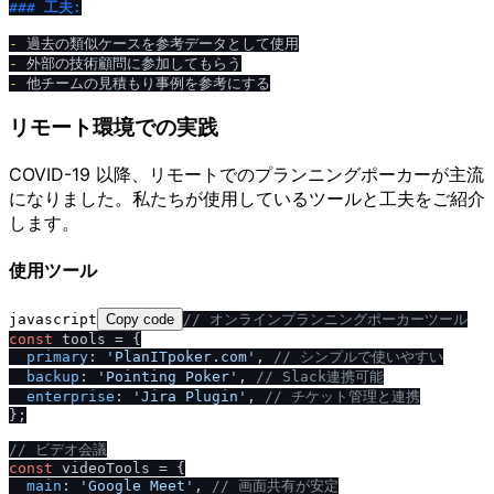
### 工夫:
-
-
-
リモート環境での実践
COVID-19 以降、リモートでのプランニングポーカーが主流
になりました。私たちが使用しているツールと工夫をご紹介
します。
使用ツール
javascript
Copy code
/
/
 オンラインプランニングポーカーツール
const
 tools = {

primary
: 
'PlanITpoker.com'
, 
/
/
 シンプルで使いやすい
backup
: 
'Pointing Poker'
, 
/
/
 Slack連携可能
enterprise
: 
'Jira Plugin'
, 
/
/
 チケット管理と連携
};

/
/
 ビデオ会議
const
 videoTools = {

main
: 
'Google Meet'
, 
/
/
 画面共有が安定