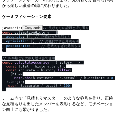
から楽しい議論の場に変わりました。
ゲーミフィケーション要素
javascript
Copy code
/
/
 見積もりの記録と振り返り
const
 estimationHistory = {

accurate
: [], 
/
/
 正確だった見積もり
optimistic
: [], 
/
/
 楽観的すぎた見積もり
pessimistic
: [], 
/
/
 悲観的すぎた見積もり
};

/
/
 四半期ごとの振り返り会で使用
const
calculateAccuracy
 = (
history
) => {

const
 total = history.
length
;

const
 accurate = history.
filter
(

(
h
) =>
Math
.
abs
(h.
estimate
 - h.
actual
) / h.
estimate
 < 
0.
  ).
length
;

return
 (accurate / total) * 
100
;

チーム内で「見積もりマスター」のような称号を作り、正確
な見積もりを出したメンバーを表彰するなど、モチベーショ
ン向上にも繋がりました。