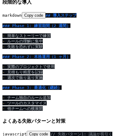
段階的な導入
markdown
Copy code
## 導入ステップ
### Phase 1: 練習期間（2 週間）
-
-
-
 失敗を恐れずに実験

### Phase 2: 本格運用（1 ヶ月）
-
-
-
 週次で振り返り実施

### Phase 3: 最適化（継続）
-
-
-
よくある失敗パターンと対策
javascript
Copy code
/
/
 失敗パターン1: 議論が長引く