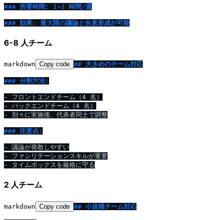
### 所要時間: 1-2 時間
/
週
### 効果: 最大限の議論と合意形成が可能
6-8 人チーム
markdown
Copy code
## 大きめのチーム対応
### 分割方法:
-
-
-
 別々に実施後、代表者同士で調整

### 注意点:
-
-
-
2 人チーム
markdown
Copy code
## 小規模チーム対応