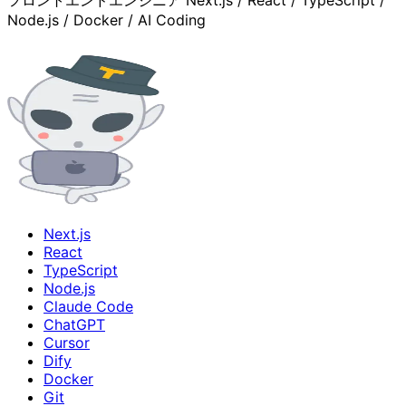
Node.js / Docker / AI Coding
Next.js
React
TypeScript
Node.js
Claude Code
ChatGPT
Cursor
Dify
Docker
Git