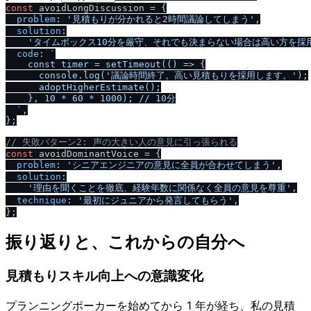
const
 avoidLongDiscussion = {

problem
: 
'見積もりが分かれると2時間議論してしまう'
,

solution
:

'タイムボックス10分を厳守、それでも決まらない場合は高い方を採
code
: 
`

    const timer = setTimeout(() => {

      console.log('議論時間終了。高い見積もりを採用します。');

      adoptHigherEstimate();

    }, 10 * 60 * 1000); 
/
/
 10分

  `
,

};

/
/
 失敗パターン2: 声の大きい人の意見に引っ張られる
const
 avoidDominantVoice = {

problem
: 
'シニアエンジニアの意見に全員が合わせてしまう'
,

solution
:

'理由を聞くことを徹底、経験年数に関係なく全員の意見を尊重'
,

technique
: 
'最初にジュニアから発言してもらう'
,

振り返りと、これからの自分へ
見積もりスキル向上への意識変化
プランニングポーカーを始めてから 1 年が経ち、私の見積