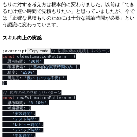
もりに対する考え方は根本的に変わりました。以前は「でき
るだけ短い時間で見積もりたい」と思っていましたが、今で
は「正確な見積もりのためには十分な議論時間が必要」とい
う認識に変わっています。
スキル向上の実感
javascript
Copy code
/
/
 以前の私の見積もりパターン
const
 oldEstimationPattern = {

  思考時間: 
'30秒'
,

  考慮要素: [
'基本的な実装時間のみ'
],

  精度: 
'±50%'
,

  満足度: 
'低い（いつも不安）'
,

};

/
/
 現在の私の見積もりパターン
const
 newEstimationPattern = {

  思考時間: 
'5-10分'
,

  考慮要素: [

'実装時間'
,

'テスト時間'
,

'レビュー時間'
,

'デバッグ時間'
,

'学習時間'
,
