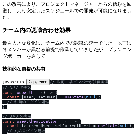
この改善により、プロジェクトマネージャーからの信頼を回
復し、より安定したスケジュールでの開発が可能になりまし
た。
チーム内の認識合わせ効果
最も大きな変化は、チーム内での認識の統一でした。以前は
各メンバーが異なる前提で作業していましたが、プランニン
グポーカーを通じて：
技術的な前提の共有
javascript
Copy code
/
/
 以前: 各メンバーが独自実装
/
/
 Aさんの実装
const
useAuth
 = (
) => {

const
 [user, setUser] = 
useState
(
null
);

/
/
 独自のログイン処理
};

/
/
 Bさんの実装
const
useAuthentication
 = (
) => {

const
 [currentUser, setCurrentUser] = 
useState
(
null
);

/
/
 別のログイン処理