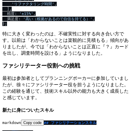
'リファクタリング時間'
,

  ],

  精度: 
'±15%'
,

  満足度: 
'高い（根拠があるので自信を持てる）'
,

特に大きく変わったのは、不確実性に対する向き合い方で
す。以前は「わからないことは楽観的に見積もる」傾向があ
りましたが、今では「わからないことは正直に『？』カード
を出し、調査時間を設ける」ようになりました。
ファシリテーター役割への挑戦
最初は参加者としてプランニングポーカーに参加していまし
たが、徐々にファシリテーター役を担うようになりました。
この経験を通じて、技術スキル以外の能力も大きく成長した
と感じています。
新たに身についたスキル
markdown
Copy code
## ファシリテーションスキル