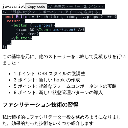
javascript
Copy code
/
/
 基準ストーリー（2ポイント）
/
/
 「既存のボタンコンポーネントにアイコンを追加する」
const
Button
 = (
{ children, icon, ...props }
) => {

return
 (

<
button
 {
...props
}>
      {icon && 
<
Icon
name
=
{icon}
 />
}

      {children}

</
button
>
  );

この基準を元に、他のストーリーを比較して見積もりを行い
ました：
1 ポイント: CSS スタイルの微調整
3 ポイント: 新しい hook の作成
5 ポイント: 複雑なフォームコンポーネントの実装
8 ポイント: 新しい状態管理パターンの導入
ファシリテーション技術の習得
私は積極的にファシリテーター役を務めるようになりまし
た。効果的だった技術をいくつか紹介します：