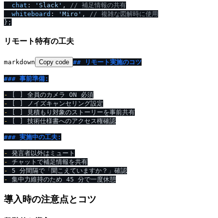
chat
: 
'Slack'
, 
/
/
 補足情報の共有
whiteboard
: 
'Miro'
, 
/
/
 複雑な図解時に使用
リモート特有の工夫
markdown
Copy code
## リモート実施のコツ
### 事前準備:
-
-
-
-
 [ ] 技術仕様書へのアクセス権確認

### 実施中の工夫:
-
-
-
-
導入時の注意点とコツ