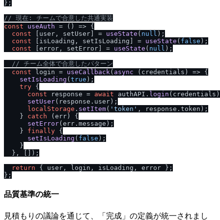
};

/
/
 現在: チームで合意した共通実装
const
useAuth
 = (
) => {

const
 [user, setUser] = 
useState
(
null
);

const
 [isLoading, setIsLoading] = 
useState
(
false
);

const
 [error, setError] = 
useState
(
null
);

/
/
 チーム全体で合意したパターン
const
 login = 
useCallback
(
async
 (credentials) => {

setIsLoading
(
true
);

try
 {

const
 response = 
await
 authAPI.
login
(credentials)
setUser
(response.
user
);

localStorage
.
setItem
(
'token'
, response.
token
);

    } 
catch
 (err) {

setError
(err.
message
);

    } 
finally
 {

setIsLoading
(
false
);

    }

  }, []);

return
 { user, login, isLoading, error };

品質基準の統一
見積もりの議論を通じて、「完成」の定義が統一されまし