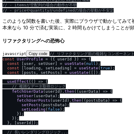
/
/
 - itemsが空配列の場合の動作が不明
/
/
 - priceやquantityがundefinedの場合の挙動が不安定
このような関数を書いた後、実際にブラウザで動かしてみて初めて
本来なら 10 分で済む実装に、2 時間もかけてしまうことが
リファクタリングへの恐怖心
javascript
Copy code
/
/
 リファクタリング前の複雑なコンポーネン
const
UserProfile
 = (
{ userId }
) => {

const
 [user, setUser] = 
useState
(
null
);

const
 [loading, setLoading] = 
useState
(
true
);

const
 [posts, setPosts] = 
useState
([]);

useEffect
(
() =>
 {

/
/
 複雑なデータ取得ロジック
fetchUserData
(userId).
then
(
(
userData
) =>
 {

setUser
(userData);

fetchUserPosts
(userId).
then
(
(
postsData
) =>
 {

setPosts
(postsData);

setLoading
(
false
);

      });

    });

  }, [userId]);

/
/
 長いレンダリングロジック...