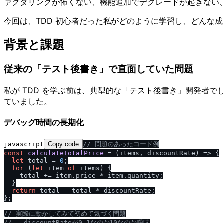
ァクタリングが怖くない、機能追加でデグレードが起きない
今回は、TDD 初心者だった私がどのように学習し、どんな
背景と課題
従来の「テスト後書き」で直面していた問題
私が TDD を学ぶ前は、典型的な「テスト後書き」開発者
ていました。
デバッグ時間の長期化
javascript
Copy code
/
/
 問題のあったコード例
const
calculateTotalPrice
 = (
items, discountRate
) => {

let
 total = 
0
;

for
 (
let
 item 
of
 items) {

    total += item.
price
 * item.
quantity
;

  }

return
 total - total * discountRate;

};

/
/
 実際に動かしてみて初めて気づく問題
/
/
 - discountRateが0.1なのか10なのか曖昧