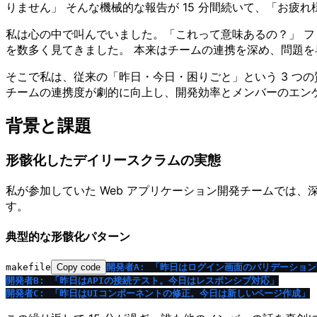
りません」 そんな機械的な報告が 15 分間続いて、「お疲
私は心の中で叫んでいました。「これって意味あるの？」 フ
を数多く見てきました。 本来はチームの連携を深め、問題
そこで私は、従来の「昨日・今日・困りごと」という 3 つ
チームの連携度が劇的に向上し、開発効率とメンバーのエン
背景と課題
形骸化したデイリースクラムの実態
私が参加していた Web アプリケーション開発チームでは
す。
典型的な形骸化パターン
makefile
Copy code
開発者A: 「昨日はログイン画面のバリデーショ
開発者B: 「昨日はAPIの接続テスト。今日はレスポンシブ対応」
開発者C: 「昨日はUIコンポーネントの修正。今日は新しいページ作成」