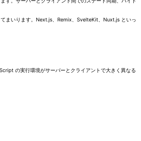
存在します。サーバーとクライアント間でのステート同期、ハイド
Next.js、Remix、SvelteKit、Nuxt.js といっ
cript の実行環境がサーバーとクライアントで大きく異なる