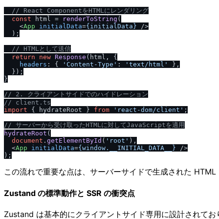
/
/
 React ComponentをHTMLにレンダリング
const
 html = 
renderToString
(

<
App
initialData
=
{initialData}
 />
  );

/
/
 HTMLとして送信
return
new
Response
(html, {

headers
: { 
'Content-Type'
: 
'text
/
html'
 },

  });

}

/
/
 2. クライアントサイドでのハイドレーション
/
/
 client.ts
import
 { hydrateRoot } 
from
'react-dom
/
client'
;

/
/
 サーバーから受け取ったHTMLに対してJavaScriptを適用
hydrateRoot
(

document
.
getElementById
(
'root'
),

<
App
initialData
=
{window.__INITIAL_DATA__}
 />
この流れで重要な点は、サーバーサイドで生成された HTM
Zustand の標準動作と SSR の衝突点
Zustand は基本的にクライアントサイド専用に設計され