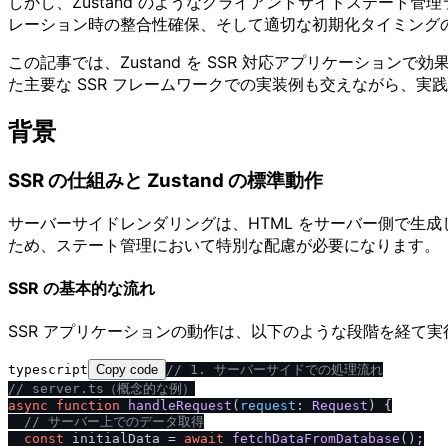
しかし、Zustand のようなクライアントサイドステート
レーション時の整合性確保、そして適切な初期化タイミング
この記事では、Zustand を SSR 対応アプリケーションで効果
た主要な SSR フレームワークでの実装例も交えながら、
背景
SSR の仕組みと Zustand の標準動作
サーバーサイドレンダリングは、HTML をサーバー側で生成し
ため、ステート管理において特別な配慮が必要になります。
SSR の基本的な流れ
SSR アプリケーションの動作は、以下のような段階を経て実
typescript
Copy code
/
/
 1. サーバーサイドでの処理流れ
/
/
 server.ts（概念的な例）
async
function
handleRequest
(
request
: 
Request
) {

/
/
 サーバー上でのデータ取得
const
 initialData = 
await
fetchDataFromDatabase
();
