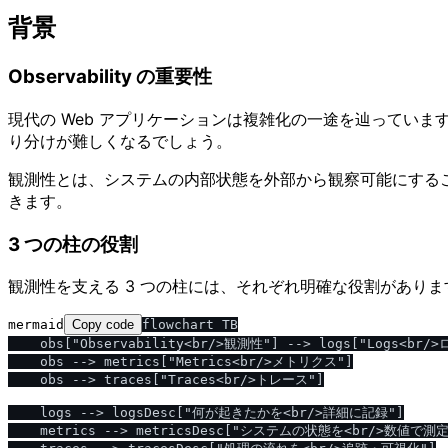
背景
Observability の重要性
現代の Web アプリケーションは複雑化の一途を辿っていま
り分けが難しくなるでしょう。
観測性とは、システムの内部状態を外部から観察可能にするこ
きます。
3 つの柱の役割
観測性を支える 3 つの柱には、それぞれ明確な役割がありま
mermaid
Copy code
flowchart TB

    obs["Observability<br/>観測性"] --> logs["Logs<br/>ロ
    obs --> metrics["Metrics<br/>メトリクス"]

    obs --> traces["Traces<br/>トレース"]

    logs --> logsDesc["何が起きたかを<br/>詳細に記録"]

    metrics --> metricsDesc["システムの状態を<br/>数値で測定"