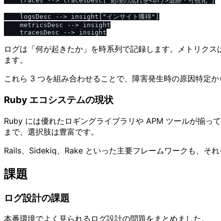
    traces --> tracesDesc["処理の流れを<br/>追跡・可視化"]

    logsDesc --> insight["インサイト獲得"]

    metricsDesc --> insight

ログは「何が起きたか」を時系列で記録します。メトリクス
ます。
これら 3 つを組み合わせることで、障害発生時の原因特定
Ruby エコシステムの現状
Ruby には優れたロギングライブラリや APM ツールが揃っていま
まで、選択肢は豊富です。
Rails、Sidekiq、Rake といった主要フレームワ
課題
ログ設計の課題
本番環境でよく見られるログ設計の問題をまとめました。