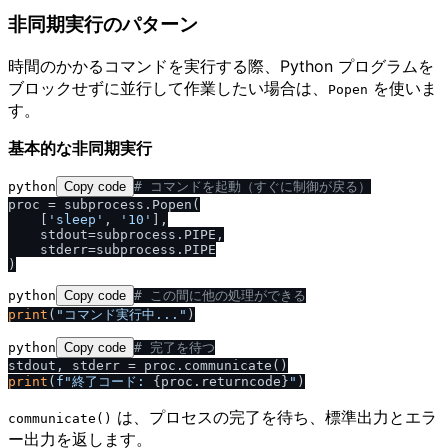
非同期実行のパターン
時間のかかるコマンドを実行する際、Python プログラムを
ブロックせずに並行して作業したい場合は、
を使いま
Popen
す。
基本的な非同期実行
python
Copy code
# コマンドを起動（すぐに制御が戻る）
proc = subprocess.Popen(

    [
'sleep'
, 
'10'
],

    stdout=subprocess.PIPE,

    stderr=subprocess.PIPE

python
Copy code
# この間に他の処理ができる
print
(
"コマンド実行中..."
python
Copy code
# 完了を待つ
print
(
f"終了コード: 
{proc.returncode}
"
は、プロセスの完了を待ち、標準出力とエラ
communicate()
ー出力を返します。