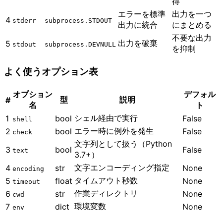
得
エラーを標準
出力を一つ
4
stderr
subprocess.STDOUT
出力に統合
にまとめる
不要な出力
出力を破棄
5
stdout
subprocess.DEVNULL
を抑制
よく使うオプション表
オプション
デフォル
型
説明
#
名
ト
シェル経由で実行
1
bool
False
shell
エラー時に例外を発生
2
bool
False
check
文字列として扱う（Python
3
bool
False
text
3.7+）
文字エンコーディング指定
4
str
None
encoding
タイムアウト秒数
5
float
None
timeout
作業ディレクトリ
6
str
None
cwd
環境変数
7
dict
None
env