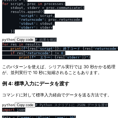
for
 script, proc 
in
 processes:

    stdout, stderr = proc.communicate()

    results.append({

'script'
: script,

'returncode'
: proc.returncode,

'stdout'
: stdout,

'stderr'
: stderr

python
Copy code
# 結果を確認
for
 res 
in
 results:

print
(
f"
{res[
'script'
]}
: 終了コード 
{res[
'returncode
if
 res[
'returncode'
] != 
0
:

print
(
f"  エラー: 
{res[
'stderr'
]}
"
このパターンを使えば、シリアル実行では 30 秒かかる処理
が、並列実行で 10 秒に短縮されることもあります。
例 4: 標準入力にデータを渡す
コマンドに対して標準入力経由でデータを送る方法です。
python
Copy code
# Python スクリプトに JSON データを渡す
import
 json

data = {
'name'
: 
'Alice'
, 
'age'
: 
30
}
