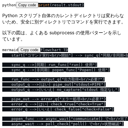
python
Copy code
print
Python スクリプト自体のカレントディレクトリは変わらな
いため、安全に別ディレクトリでコマンドを実行できます。
以下の図は、よくある subprocess の使用パターンを示し
ています。
mermaid
Copy code
flowchart TD

    start["コマンド実行<br/>開始"] --> sync_q{"同期/非同期<b
    sync_q -->|同期| run_func["run() 使用"]

    sync_q -->|非同期| popen_func["Popen() 使用"]

    run_func --> output_q{"出力取得<br/>必要?"}

    output_q -->|はい| pipe_out["stdout=PIPE"]

    output_q -->|いいえ| no_capture["stdout 指定なし"]

    pipe_out --> error_q{"エラー処理<br/>必要?"}

    error_q -->|はい| check_true["check=True"]

    error_q -->|いいえ| check_false["check=False"]

    popen_func --> async_wait["communicate() で<br/>完了
    async_wait --> poll_check["poll() で<br/>状態確認"]
