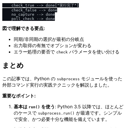
    check_true --> done["実行完了"]

    check_false --> done

    no_capture --> done

図で理解できる要点:
同期/非同期の選択が最初の分岐点
出力取得の有無でオプションが変わる
エラー処理の要否で
パラメータを使い分ける
check
まとめ
この記事では、Python の
モジュールを使った
subprocess
外部コマンド実行の実践テクニックを解説しました。
重要なポイント:
基本は
を使う
: Python 3.5 以降では、ほとんど
run()
のケースで
が最適です。シンプル
subprocess.run()
で安全、かつ必要十分な機能を備えています。