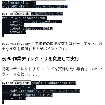
env[
'DEBUG'
] = 
'1'
env[
'API_KEY'
] = 
'secret-key-12345'
python
Copy code
# 環境変数付きで実行
result = subprocess.run(

    [
'python'
, 
'api_client.py'
],

    env=env,

    stdout=subprocess.PIPE,

    text=
True
で現在の環境変数をコピーしてから、必
os.environ.copy()
要な変数を追加するのがポイントです。
例 6: 作業ディレクトリを変更して実行
特定のディレクトリでコマンドを実行したい場合は、
パ
cwd
ラメータを使います。
python
Copy code
result = subprocess.run(

    [
'ls'
, 
'-la'
],

    cwd=
'
/
tmp
/
work'
,  
# このディレクトリで実行
    stdout=subprocess.PIPE,

    text=
True