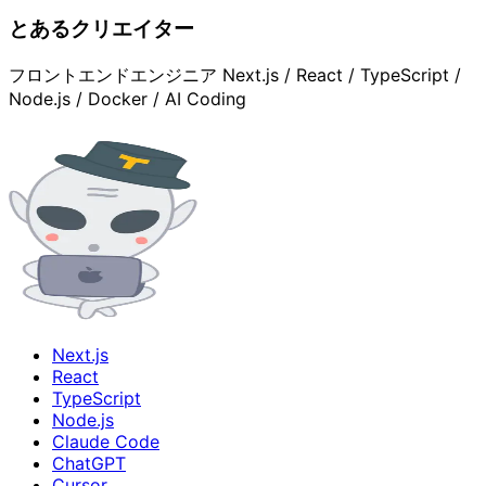
とあるクリエイター
フロントエンドエンジニア Next.js / React / TypeScript /
Node.js / Docker / AI Coding
Next.js
React
TypeScript
Node.js
Claude Code
ChatGPT
Cursor