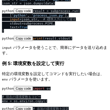
python
Copy code
result = subprocess.run(

    [
'python'
, 
'process_json.py'
],

input
=json_str,  
# 標準入力として渡す
    stdout=subprocess.PIPE,

    text=
True
python
Copy code
print
パラメータを使うことで、簡単にデータを送り込めま
input
す。
例 5: 環境変数を設定して実行
特定の環境変数を設定してコマンドを実行したい場合は、
パラメータを使います。
env
python
Copy code
import
 os

# 現在の環境変数をコピー
python
Copy code
# 追加の環境変数を設定