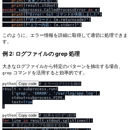
print
(
"変更ファイル:"
)

print
except
 subprocess.CalledProcessError 
as
 e:

print
(
f"Error: Git コマンドが失敗しました"
)

print
(
f"終了コード: 
{e.returncode}
"
)

print
(
f"エラー内容: 
{e.stderr}
"
このように、エラー情報を詳細に取得して適切に処理できま
す。
例 2: ログファイルの grep 処理
大きなログファイルから特定のパターンを抽出する場合、
コマンドを活用すると効率的です。
grep
python
Copy code
# エラーログだけを抽出
result = subprocess.run(

    [
'grep'
, 
'ERROR'
, 
'
/
var
/
log
/
app.log'
],

    stdout=subprocess.PIPE,

    text=
True
python
Copy code
# 結果を1行ずつ処理
for
 line 
in
 result.stdout.splitlines():

# タイムスタンプを抽出するなど