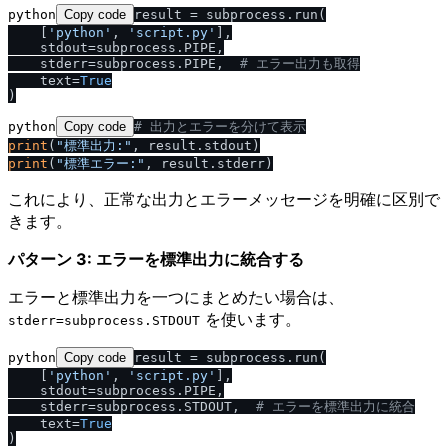
python
Copy code
result = subprocess.run(

    [
'python'
, 
'script.py'
],

    stdout=subprocess.PIPE,

    stderr=subprocess.PIPE,  
# エラー出力も取得
    text=
True
python
Copy code
# 出力とエラーを分けて表示
print
(
"標準出力:"
print
(
"標準エラー:"
これにより、正常な出力とエラーメッセージを明確に区別で
きます。
パターン 3: エラーを標準出力に統合する
エラーと標準出力を一つにまとめたい場合は、
を使います。
stderr=subprocess.STDOUT
python
Copy code
result = subprocess.run(

    [
'python'
, 
'script.py'
],

    stdout=subprocess.PIPE,

    stderr=subprocess.STDOUT,  
# エラーを標準出力に統合
    text=
True