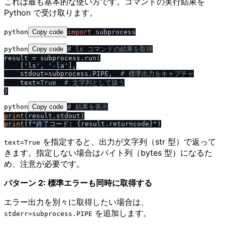
これは最も基本的な使い方です。コマンドの実行結果を
Python で受け取ります。
python
Copy code
import
python
Copy code
# ls コマンドの結果を取得
result = subprocess.run(

    [
'ls'
, 
'-la'
],

    stdout=subprocess.PIPE,  
# 標準出力をキャプチャ
    text=
True
# 文字列として扱う
python
Copy code
# 結果を表示
print
print
(
f"終了コード: 
{result.returncode}
"
を指定すると、出力が文字列（str 型）で返って
text=True
きます。指定しない場合はバイト列（bytes 型）になるた
め、注意が必要です。
パターン 2: 標準エラーも同時に取得する
エラー出力を別々に取得したい場合は、
を追加します。
stderr=subprocess.PIPE