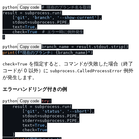
python
Copy code
# 現在のブランチ名を取得
result = subprocess.run(

    [
'git'
, 
'branch'
, 
'--show-current'
],

    stdout=subprocess.PIPE,

    text=
True
,

    check=
True
# エラー時に例外発生
python
Copy code
print
(
f"現在のブランチ: 
{branch_name}
"
を指定すると、コマンドが失敗した場合（終了
check=True
コードが 0 以外）に
例外
subprocess.CalledProcessError
が発生します。
エラーハンドリング付きの例
python
Copy code
try
:

    result = subprocess.run(

        [
'git'
, 
'status'
, 
'--short'
],

        stdout=subprocess.PIPE,

        stderr=subprocess.PIPE,

        text=
True
,

        check=
True
    )
