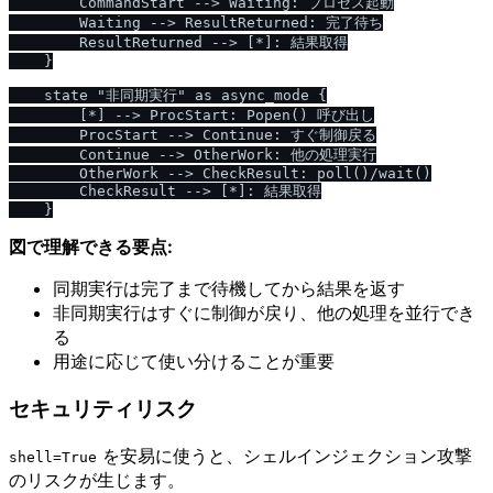
        CommandStart --> Waiting: プロセス起動

        Waiting --> ResultReturned: 完了待ち

        ResultReturned --> [*]: 結果取得

    }

    state "非同期実行" as async_mode {

        [*] --> ProcStart: Popen() 呼び出し

        ProcStart --> Continue: すぐ制御戻る

        Continue --> OtherWork: 他の処理実行

        OtherWork --> CheckResult: poll()/wait()

        CheckResult --> [*]: 結果取得

図で理解できる要点:
同期実行は完了まで待機してから結果を返す
非同期実行はすぐに制御が戻り、他の処理を並行でき
る
用途に応じて使い分けることが重要
セキュリティリスク
を安易に使うと、シェルインジェクション攻撃
shell=True
のリスクが生じます。