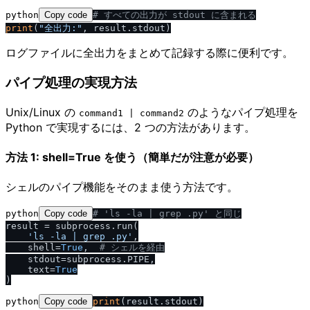
python
Copy code
# すべての出力が stdout に含まれる
print
(
"全出力:"
ログファイルに全出力をまとめて記録する際に便利です。
パイプ処理の実現方法
Unix/Linux の
のようなパイプ処理を
command1 | command2
Python で実現するには、2 つの方法があります。
方法 1: shell=True を使う（簡単だが注意が必要）
シェルのパイプ機能をそのまま使う方法です。
python
Copy code
# 'ls -la | grep .py' と同じ
result = subprocess.run(

'ls -la | grep .py'
,

    shell=
True
,  
# シェルを経由
    stdout=subprocess.PIPE,

    text=
True
python
Copy code
print