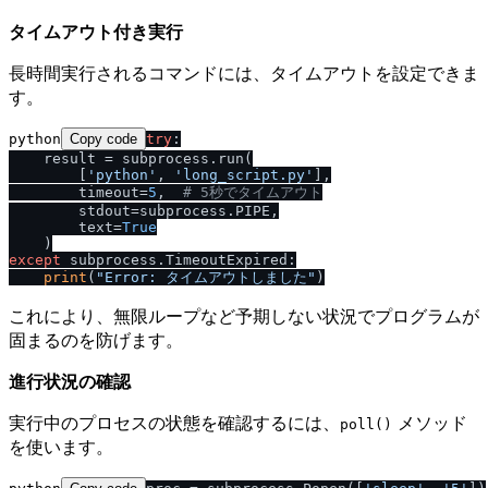
タイムアウト付き実行
長時間実行されるコマンドには、タイムアウトを設定できま
す。
python
Copy code
try
:

    result = subprocess.run(

        [
'python'
, 
'long_script.py'
],

        timeout=
5
,  
# 5秒でタイムアウト
        stdout=subprocess.PIPE,

        text=
True
except
 subprocess.TimeoutExpired:

print
(
"Error: タイムアウトしました"
これにより、無限ループなど予期しない状況でプログラムが
固まるのを防げます。
進行状況の確認
実行中のプロセスの状態を確認するには、
メソッド
poll()
を使います。