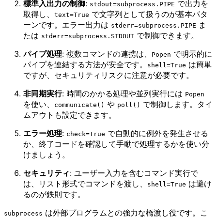
標準入出力の制御
:
で出力を
stdout=subprocess.PIPE
取得し、
で文字列として扱うのが基本パタ
text=True
ーンです。エラー出力は
ま
stderr=subprocess.PIPE
たは
で制御できます。
stderr=subprocess.STDOUT
パイプ処理
: 複数コマンドの連携は、
で明示的に
Popen
パイプを連結する方法が安全です。
は簡単
shell=True
ですが、セキュリティリスクに注意が必要です。
非同期実行
: 時間のかかる処理や並列実行には
Popen
を使い、
や
で制御します。タイ
communicate()
poll()
ムアウトも設定できます。
エラー処理
:
で自動的に例外を発生させる
check=True
か、終了コードを確認して手動で処理するかを使い分
けましょう。
セキュリティ
: ユーザー入力を含むコマンド実行で
は、リスト形式でコマンドを渡し、
は避け
shell=True
るのが鉄則です。
は外部プログラムとの強力な橋渡し役です。こ
subprocess