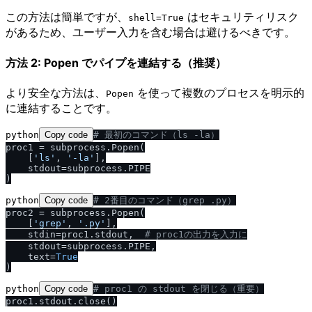
この方法は簡単ですが、
はセキュリティリスク
shell=True
があるため、ユーザー入力を含む場合は避けるべきです。
方法 2: Popen でパイプを連結する（推奨）
より安全な方法は、
を使って複数のプロセスを明示的
Popen
に連結することです。
python
Copy code
# 最初のコマンド（ls -la）
proc1 = subprocess.Popen(

    [
'ls'
, 
'-la'
],

    stdout=subprocess.PIPE

python
Copy code
# 2番目のコマンド（grep .py）
proc2 = subprocess.Popen(

    [
'grep'
, 
'.py'
],

    stdin=proc1.stdout,  
# proc1の出力を入力に
    stdout=subprocess.PIPE,

    text=
True
python
Copy code
# proc1 の stdout を閉じる（重要）