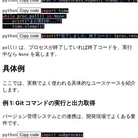
python
Copy code
proc = subprocess.Popen([
'sleep'
, 
'5'
python
Copy code
import
while
 proc.poll() 
is
None
:

print
(
"まだ実行中..."
)

    time.sleep(
1
python
Copy code
print
(
f"完了しました。終了コード: 
{proc.ret
は、プロセスが終了していれば終了コードを、実行
poll()
中なら
を返します。
None
具体例
ここでは、実務でよく使われる具体的なユースケースを紹介
します。
例 1: Git コマンドの実行と出力取得
バージョン管理システムとの連携は、開発現場でよくある要
件です。
python
Copy code
import