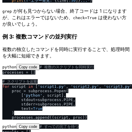
print
(
f"エラー発見: 
{line[:
50
]}
..."
が何も見つからない場合、終了コードは 1 になります
grep
が、これはエラーではないため、
は使わない方
check=True
が良いでしょう。
例 3: 複数コマンドの並列実行
複数の独立したコマンドを同時に実行することで、処理時間
を大幅に短縮できます。
python
Copy code
# 複数のスクリプトを同時実行
processes = []

# スクリプトを起動
for
 script 
in
 [
'script1.py'
, 
'script2.py'
, 
'script3.py'
    proc = subprocess.Popen(

        [
'python'
, script],

        stdout=subprocess.PIPE,

        stderr=subprocess.PIPE,

        text=
True
    )

python
Copy code
# すべての完了を待つ