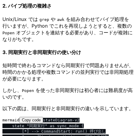
2. パイプ処理の複雑さ
Unix/Linux では
や
を組み合わせてパイプ処理を
grep
awk
行いますが、Python でこれを再現しようとすると、複数の
オブジェクトを連結する必要があり、コードが複雑に
Popen
なりがちです。
3. 同期実行と非同期実行の使い分け
短時間で終わるコマンドなら同期実行で問題ありませんが、
時間のかかる処理や複数コマンドの並列実行では非同期処理
が必要になります。
しかし、
を使った非同期実行は初心者には難易度が高
Popen
いのです。
以下の図は、同期実行と非同期実行の違いを示しています。
mermaid
Copy code
stateDiagram-v2

    state "同期実行" as sync_mode {

        [*] --> CommandStart: run() 呼び出し
