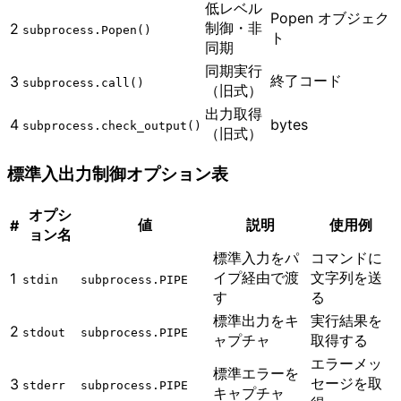
低レベル
Popen オブジェク
制御・非
2
subprocess.Popen()
ト
同期
同期実行
終了コード
3
subprocess.call()
（旧式）
出力取得
4
bytes
subprocess.check_output()
（旧式）
標準入出力制御オプション表
オプシ
値
説明
使用例
#
ョン名
標準入力をパ
コマンドに
イプ経由で渡
文字列を送
1
stdin
subprocess.PIPE
す
る
標準出力をキ
実行結果を
2
stdout
subprocess.PIPE
ャプチャ
取得する
エラーメッ
標準エラーを
セージを取
3
stderr
subprocess.PIPE
キャプチャ