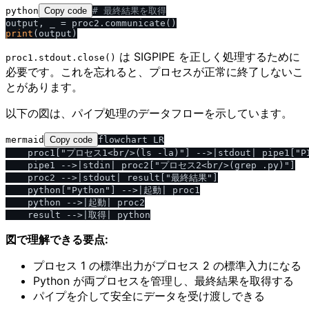
python
Copy code
# 最終結果を取得
print
は SIGPIPE を正しく処理するために
proc1.stdout.close()
必要です。これを忘れると、プロセスが正常に終了しないこ
とがあります。
以下の図は、パイプ処理のデータフローを示しています。
mermaid
Copy code
flowchart LR

    proc1["プロセス1<br/>(ls -la)"] -->|stdout| pipe1["PI
    pipe1 -->|stdin| proc2["プロセス2<br/>(grep .py)"]

    proc2 -->|stdout| result["最終結果"]

    python["Python"] -->|起動| proc1

    python -->|起動| proc2

図で理解できる要点:
プロセス 1 の標準出力がプロセス 2 の標準入力になる
Python が両プロセスを管理し、最終結果を取得する
パイプを介して安全にデータを受け渡しできる