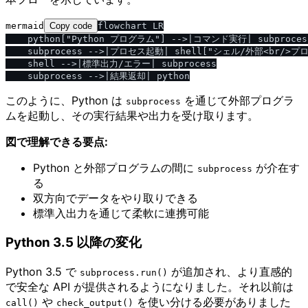
mermaid
Copy code
flowchart LR

    python["Python プログラム"] -->|コマンド実行| subprocess
    subprocess -->|プロセス起動| shell["シェル/外部<br/>プロ
    shell -->|標準出力/エラー| subprocess

このように、Python は
を通じて外部プログラ
subprocess
ムを起動し、その実行結果や出力を受け取ります。
図で理解できる要点:
Python と外部プログラムの間に
が介在す
subprocess
る
双方向でデータをやり取りできる
標準入出力を通じて柔軟に連携可能
Python 3.5 以降の変化
Python 3.5 で
が追加され、より直感的
subprocess.run()
で安全な API が提供されるようになりました。それ以前は
や
を使い分ける必要がありました
call()
check_output()