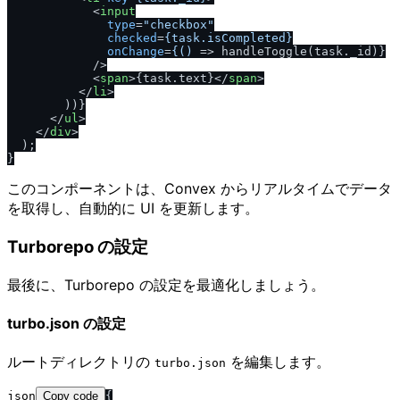
<
input
type
=
"checkbox"
checked
=
{task.isCompleted}
onChange
=
{()
 =>
 handleToggle(task._id)}

/
>

<
span
>
{task.text}
</
span
>
</
li
>
        ))}

</
ul
>
</
div
>
  );

このコンポーネントは、Convex からリアルタイムでデータ
を取得し、自動的に UI を更新します。
Turborepo の設定
最後に、Turborepo の設定を最適化しましょう。
turbo.json の設定
ルートディレクトリの
を編集します。
turbo.json
json
Copy code
{