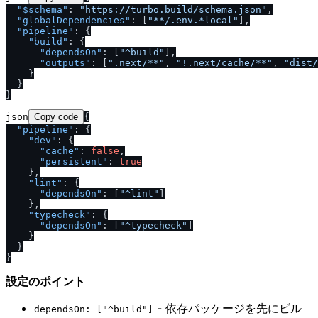
"$schema"
:
"https:
/
/
turbo.build
/
schema.json"
,
"globalDependencies"
:
[
"**
/
.env.*local"
]
,
"pipeline"
:
{
"build"
:
{
"dependsOn"
:
[
"^build"
]
,
"outputs"
:
[
".next
/
**"
,
"!.next
/
cache
/
**"
,
"dist
/
}
}
}
json
Copy code
{
"pipeline"
:
{
"dev"
:
{
"cache"
:
false
,
"persistent"
:
true
}
,
"lint"
:
{
"dependsOn"
:
[
"^lint"
]
}
,
"typecheck"
:
{
"dependsOn"
:
[
"^typecheck"
]
}
}
}
設定のポイント
- 依存パッケージを先にビル
dependsOn: ["^build"]