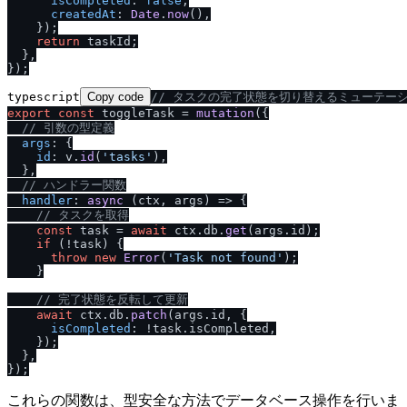
isCompleted
: 
false
,

createdAt
: 
Date
.
now
(),

    });

return
 taskId;

  },

typescript
Copy code
/
/
 タスクの完了状態を切り替えるミューテー
export
const
 toggleTask = 
mutation
({

/
/
 引数の型定義
args
: {

id
: v.
id
(
'tasks'
),

  },

/
/
 ハンドラー関数
handler
: 
async
 (ctx, args) => {

/
/
 タスクを取得
const
 task = 
await
 ctx.
db
.
get
(args.
id
);

if
 (!task) {

throw
new
Error
(
'Task not found'
);

    }

/
/
 完了状態を反転して更新
await
 ctx.
db
.
patch
(args.
id
, {

isCompleted
: !task.
isCompleted
,

    });

  },

これらの関数は、型安全な方法でデータベース操作を行いま