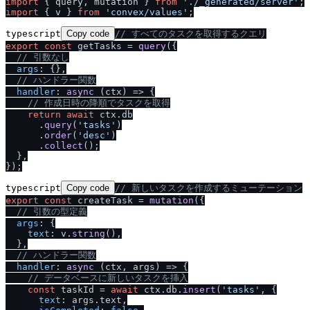
import
 { query, mutation } 
from
'.
/
_generated
/
server'
import
 { v } 
from
'convex
/
values'
typescript
Copy code
/
/
 すべてのタスクを取得するクエリ
export
const
 getTasks = 
query
({

/
/
 引数なし
args
: {},

/
/
 ハンドラー関数
handler
: 
async
 (ctx) => {

/
/
 作成日時の降順でタスクを取得
return
await
 ctx.
db
      .
query
(
'tasks'
)

      .
order
(
'desc'
)

      .
collect
();

  },

typescript
Copy code
/
/
 新しいタスクを作成するミューテーション
export
const
 createTask = 
mutation
({

/
/
 引数の型定義
args
: {

text
: v.
string
(),

  },

/
/
 ハンドラー関数
handler
: 
async
 (ctx, args) => {

/
/
 データベースに新しいタスクを挿入
const
 taskId = 
await
 ctx.
db
.
insert
(
'tasks'
, {

text
: args.
text
,
