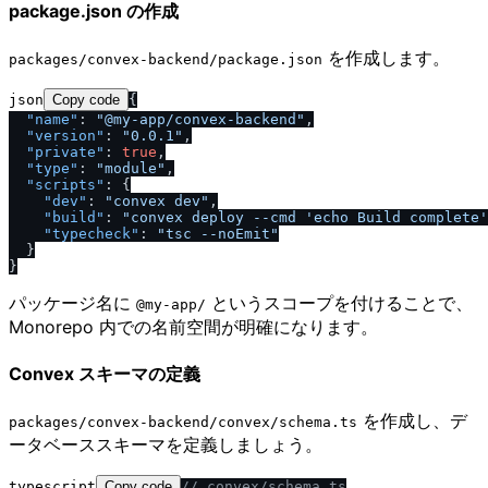
package.json の作成
を作成します。
packages​/​convex-backend​/​package.json
json
Copy code
{
"name"
:
"@my-app
/
convex-backend"
,
"version"
:
"0.0.1"
,
"private"
:
true
,
"type"
:
"module"
,
"scripts"
:
{
"dev"
:
"convex dev"
,
"build"
:
"convex deploy --cmd 'echo Build complete'
"typecheck"
:
"tsc --noEmit"
}
}
パッケージ名に
というスコープを付けることで、
@my-app​/​
Monorepo 内での名前空間が明確になります。
Convex スキーマの定義
を作成し、デ
packages​/​convex-backend​/​convex​/​schema.ts
ータベーススキーマを定義しましょう。
typescript
Copy code
/
/
 convex
/
schema.ts