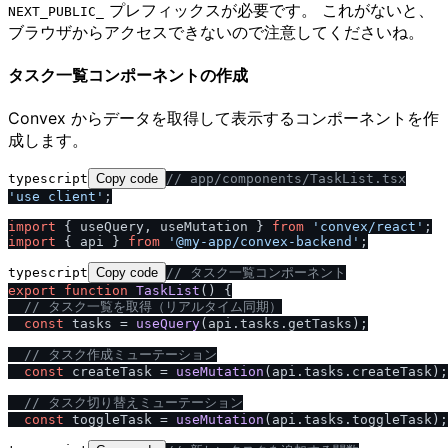
プレフィックスが必要です。 これがないと、
NEXT_PUBLIC_
ブラウザからアクセスできないので注意してくださいね。
タスク一覧コンポーネントの作成
Convex からデータを取得して表示するコンポーネントを作
成します。
typescript
Copy code
/
/
 app
/
components
/
TaskList.tsx
'use client'
;

import
 { useQuery, useMutation } 
from
'convex
/
react'
import
 { api } 
from
'@my-app
/
convex-backend'
typescript
Copy code
/
/
 タスク一覧コンポーネント
export
function
TaskList
(
) {

/
/
 タスク一覧を取得（リアルタイム同期）
const
 tasks = 
useQuery
(api.
tasks
.
getTasks
);

/
/
 タスク作成ミューテーション
const
 createTask = 
useMutation
(api.
tasks
.
createTask
);

/
/
 タスク切り替えミューテーション
const
 toggleTask = 
useMutation
(api.
tasks
.
toggleTask