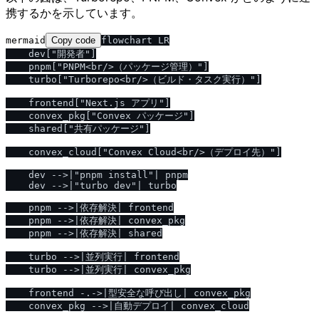
携するかを示しています。
mermaid
Copy code
flowchart LR

    dev["開発者"]

    pnpm["PNPM<br/>（パッケージ管理）"]

    turbo["Turborepo<br/>（ビルド・タスク実行）"]

    frontend["Next.js アプリ"]

    convex_pkg["Convex パッケージ"]

    shared["共有パッケージ"]

    convex_cloud["Convex Cloud<br/>（デプロイ先）"]

    dev -->|"pnpm install"| pnpm

    dev -->|"turbo dev"| turbo

    pnpm -->|依存解決| frontend

    pnpm -->|依存解決| convex_pkg

    pnpm -->|依存解決| shared

    turbo -->|並列実行| frontend

    turbo -->|並列実行| convex_pkg

    frontend -.->|型安全な呼び出し| convex_pkg

    convex_pkg -->|自動デプロイ| convex_cloud
