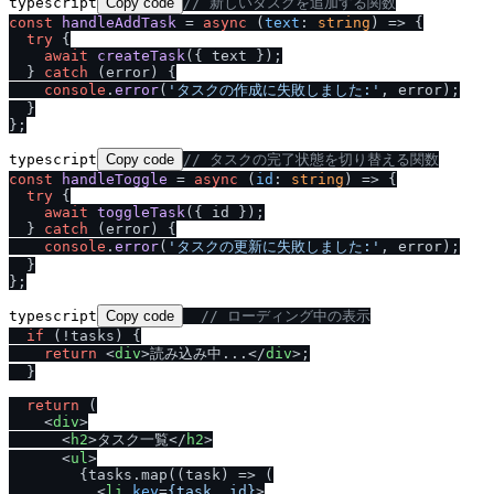
typescript
Copy code
/
/
 新しいタスクを追加する関数
const
handleAddTask
 = 
async
 (
text
: 
string
) => {

try
 {

await
createTask
({ text });

  } 
catch
 (error) {

console
.
error
(
'タスクの作成に失敗しました:'
, error);

  }

typescript
Copy code
/
/
 タスクの完了状態を切り替える関数
const
handleToggle
 = 
async
 (
id
: 
string
) => {

try
 {

await
toggleTask
({ id });

  } 
catch
 (error) {

console
.
error
(
'タスクの更新に失敗しました:'
, error);

  }

typescript
Copy code
/
/
 ローディング中の表示
if
 (!tasks) {

return
<
div
>
読み込み中...
</
div
>
;

  }

return
 (

<
div
>
<
h2
>
タスク一覧
</
h2
>
<
ul
>
        {tasks.map((task) => (

<
li
key
=
{task._id}
>