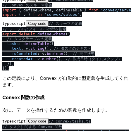
/
/
 Convex のスキーマ定義
import
 { defineSchema, defineTable } 
from
'convex
/
serve
import
 { v } 
from
'convex
/
values'
typescript
Copy code
/
/
 スキーマの定義
/
/
 テーブルとフィールドの型を指定
export
default
defineSchema
({

/
/
 タスクテーブルの定義
tasks
: 
defineTable
({

text
: v.
string
(), 
/
/
 タスクのテキスト
isCompleted
: v.
boolean
(), 
/
/
 完了状態
createdAt
: v.
number
(), 
/
/
 作成日時（タイムスタンプ）
  }),

この定義により、Convex が自動的に型定義を生成してくれ
ます。
Convex 関数の作成
次に、データを操作するための関数を作成します。
typescript
Copy code
/
/
 convex
/
tasks.ts
/
/
 タスクに関する Convex 関数