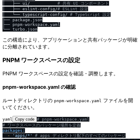
│   ├── ui/           
# 共有 UI コンポーネント
│   ├── eslint-config/
# ESLint 設定
│   └── typescript-config/ 
# TypeScript 設定
├── package.json

├── pnpm-workspace.yaml

この構造により、アプリケーションと共有パッケージが明確
に分離されています。
PNPM ワークスペースの設定
PNPM ワークスペースの設定を確認・調整します。
pnpm-workspace.yaml の確認
ルートディレクトリの
ファイルを開
pnpm-workspace.yaml
いてください。
yaml
Copy code
# pnpm-workspace.yaml
# ワークスペースのパッケージ場所を定義
packages:
-
'apps
/
*'
# apps ディレクトリ配下のすべてのパッケージ