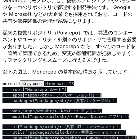
Monorepo（モノレポ）は、複数のプロジェクトやパッケー
ジを一つのリポジトリで管理する開発手法です。 Google
や Microsoft などの大企業でも採用されており、コードの
共有や依存関係の管理が容易になります。
従来の複数リポジトリ（Polyrepo）では、共通のコンポー
ネントやユーティリティを別々のリポジトリで管理する必要
がありました。 しかし Monorepo なら、すべてのコードを
一箇所で管理できるため、変更の影響範囲が把握しやすく、
リファクタリングもスムーズに行えるんですね。
以下の図は、Monorepo の基本的な構造を示しています。
mermaid
Copy code
flowchart TB

    root["Monorepo ルート"]

    apps["apps/<br/>（アプリケーション群）"]

    packages["packages/<br/>（共有パッケージ群）"]

    web["apps/web<br/>（Next.js アプリ）"]

    mobile["apps/mobile<br/>（React Native アプリ）"]

    ui["packages/ui<br/>（共有 UI コンポーネント）"]

    utils["packages/utils<br/>（共通ユーティリティ）"]

    convex["packages/convex<br/>（Convex バックエンド）"]
