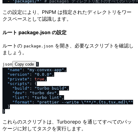
-
'packages
/
*'
# packages ディレクトリ配下のすべてのパッケ
この設定により、PNPM は指定されたディレクトリをワー
クスペースとして認識します。
ルート package.json の設定
ルートの
を開き、必要なスクリプトを確認し
package.json
ましょう。
json
Copy code
{
"name"
:
"my-convex-app"
,
"version"
:
"0.0.0"
,
"private"
:
true
,
"scripts"
:
{
"build"
:
"turbo build"
,
"dev"
:
"turbo dev"
,
"lint"
:
"turbo lint"
,
"format"
:
"prettier --write \"**
/
*.{ts,tsx,md}\""
}
}
これらのスクリプトは、Turborepo を通じてすべてのパッ
ケージに対してタスクを実行します。