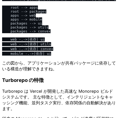
    root --> apps

    root --> packages

    apps --> web

    apps --> mobile

    packages --> ui

    packages --> utils

    packages --> convex

    web -.->|依存| ui

    web -.->|依存| utils

    web -.->|依存| convex

この図から、アプリケーションが共有パッケージに依存して
いる構造が理解できますね。
Turborepo の特徴
Turborepo は Vercel が開発した高速な Monorepo ビルド
システムです。 主な特徴として、インテリジェントなキャ
ッシング機能、並列タスク実行、依存関係の自動解決があり
ます。