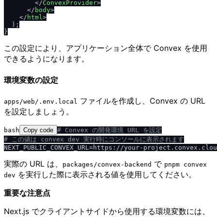
</
ConvexProvider
>
</
body
>
</
html
>
  );

この設定により、アプリケーション全体で Convex を使用
できるようになります。
環境変数の設定
ファイルを作成し、Convex の URL
apps​/​web​/​.env.local
を設定しましょう。
bash
Copy code
# Convex の開発環境 URL を設定
# この値は convex dev 実行時にコンソールに表示されます
実際の URL は、
で
packages​/​convex-backend
pnpm convex
を実行した際に表示される値を使用してください。
dev
重要な注意点
Next.js でクライアントサイドから使用する環境変数には、