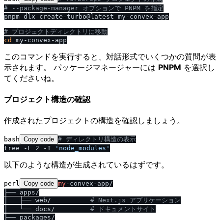
# --package-manager オプションで PNPM を指定
pnpm dlx create-turbo@latest my-convex-app

# プロジェクトディレクトリに移動
cd
このコマンドを実行すると、対話形式でいくつかの質問が表
示されます。 パッケージマネージャーには
PNPM
を選択し
てくださいね。
プロジェクト構造の確認
作成されたプロジェクトの構造を確認しましょう。
bash
Copy code
# ディレクトリ構造の表示
tree -L 2 -I 
'node_modules'
以下のような構造が生成されているはずです。
perl
Copy code
my
-convex-app/

├── apps/

│   ├── web/          
# Next.js アプリケーション
│   └── docs/         
# ドキュメントサイト
├── packages/
