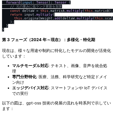
forward
(
input
: 
Tensor
): 
Tensor
 {

/
/
 元の重みに低ランク更新を加算
const
 deltaW = 
this
.
matrixA
.
multiply
(
this
.
matrixB
);

return
 input.
multiply
(

this
.
originalWeight
.
add
(deltaW.
multiply
(
this
.
scal
    );

  }

第 3 フェーズ（2024 年～現在）：多様化・特化期
現在は、様々な用途や制約に特化したモデルの開発が活発化
しています：
マルチモーダル対応
: テキスト、画像、音声を統合処
理
専門分野特化
: 医療、法務、科学研究など特定ドメイ
ン向け
エッジデバイス対応
: スマートフォンや IoT デバイス
での実行
以下の図は、gpt-oss 技術の発展の流れを時系列で示してい
ます：