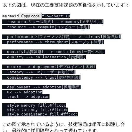
以下の図は、現在の主要技術課題の関係性を示しています：
mermaid
Copy code
flowchart TD

  resource[リソース制約] --> memory[メモリ不足]

  resource --> compute[コンピュート不足]

  performance[パフォーマンス課題] --> latency[推論遅延]

  performance --> throughput[スループット制限]

  quality[品質課題] --> consistency[一貫性不足]

  quality --> hallucination[幻覚問題]

  memory --> deployment[デプロイメント困難]

  latency --> ux[ユーザー体験低下]

  consistency --> trust[信頼性問題]

  deployment --> adoption[採用障壁]

  ux --> adoption

  trust --> adoption

  style memory fill:#ffcccc

  style latency fill:#ffcccc

この図で示されているように、技術課題は相互に関連し合
い、最終的に採用障壁となって現れています。