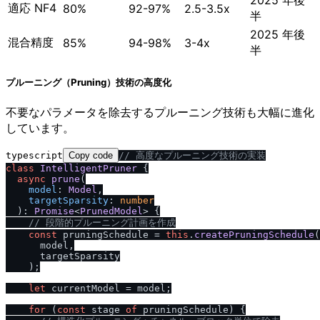
適応 NF4
80%
92-97%
2.5-3.5x
半
2025 年後
混合精度
85%
94-98%
3-4x
半
プルーニング（Pruning）技術の高度化
不要なパラメータを除去するプルーニング技術も大幅に進化
しています。
typescript
Copy code
/
/
 高度なプルーニング技術の実装
class
IntelligentPruner
 {

async
prune
(

model
: 
Model
,

targetSparsity
: 
number
  ): 
Promise
<
PrunedModel
> {

/
/
 段階的プルーニング計画を作成
const
 pruningSchedule = 
this
.
createPruningSchedule
(

      model,

      targetSparsity

    );

let
 currentModel = model;

for
 (
const
 stage 
of
 pruningSchedule) {
