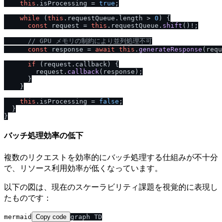
this
.
isProcessing
 = 
true
;

while
 (
this
.
requestQueue
.
length
 > 
0
) {

const
 request = 
this
.
requestQueue
.
shift
()!;

/
/
 GPU メモリの制約により並列処理不可
const
 response = 
await
this
.
generateResponse
(requ
if
 (request.
callback
) {

        request.
callback
(response);

      }

    }

this
.
isProcessing
 = 
false
;

  }

バッチ処理効率の低下
複数のリクエストを効率的にバッチ処理する仕組みが不十分
で、リソース利用効率が低くなっています。
以下の図は、現在のスケーラビリティ課題を視覚的に表現し
たものです：
mermaid
Copy code
graph TD
