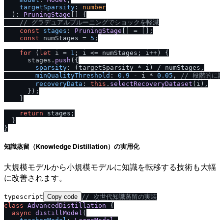
targetSparsity
: 
number
  ): 
PruningStage
[] {

/
/
 グラデュアルプルーニングでショックを軽減
const
stages
: 
PruningStage
[] = [];

const
 numStages = 
5
;

for
 (
let
 i = 
1
; i <= numStages; i++) {

      stages.
push
({

sparsity
: (targetSparsity * i) / numStages,

minQualityThreshold
: 
0.9
 - i * 
0.05
, 
/
/
 段階的に
recoveryData
: 
this
.
selectRecoveryDataset
(i),

      });

    }

return
 stages;

  }

知識蒸留（Knowledge Distillation）の実用化
大規模モデルから小規模モデルに知識を転移する技術も大幅
に改善されます。
typescript
Copy code
/
/
 次世代知識蒸留の実装
class
AdvancedDistillation
 {

async
distillModel
(
