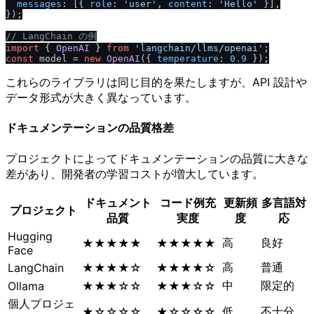
messages
: [{ 
role
: 
'user'
, 
content
: 
'Hello'
 }],

});

/
/
 LangChain の例
import
 { 
OpenAI
 } 
from
'langchain
/
llms
/
openai'
const
 model = 
new
OpenAI
({ 
temperature
: 
0.9
これらのライブラリは同じ目的を果たしますが、API 設計や
データ形式が大きく異なっています。
ドキュメンテーションの品質格差
プロジェクトによってドキュメンテーションの品質に大きな
差があり、開発者の学習コストが増大しています。
ドキュメント
コード例充
更新頻
多言語対
プロジェクト
品質
実度
度
応
Hugging
高
良好
★★★★★
★★★★★
Face
高
普通
LangChain
★★★★☆
★★★★☆
中
限定的
Ollama
★★★☆☆
★★★☆☆
個人プロジェ
低
不十分
★☆☆☆☆
★☆☆☆☆