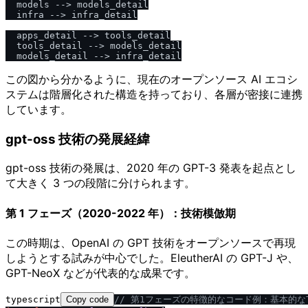
  models --> models_detail

  infra --> infra_detail

  apps_detail --> tools_detail

  tools_detail --> models_detail

この図から分かるように、現在のオープンソース AI エコシ
ステムは階層化された構造を持っており、各層が密接に連携
しています。
gpt-oss 技術の発展経緯
gpt-oss 技術の発展は、2020 年の GPT-3 発表を起点とし
て大きく 3 つの段階に分けられます。
第 1 フェーズ（2020-2022 年）：技術模倣期
この時期は、OpenAI の GPT 技術をオープンソースで再現
しようとする試みが中心でした。EleutherAI の GPT-J や、
GPT-NeoX などが代表的な成果です。
typescript
Copy code
/
/
 第1フェーズの特徴的なコード例：基本的なTr