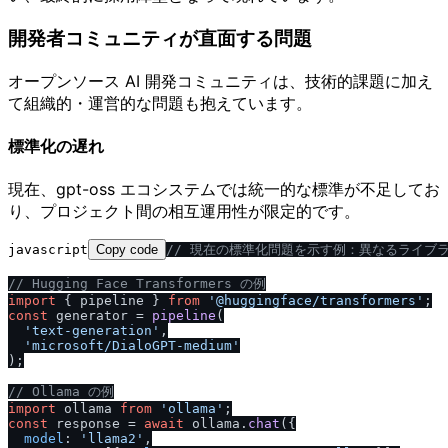
開発者コミュニティが直面する問題
オープンソース AI 開発コミュニティは、技術的課題に加え
て組織的・運営的な問題も抱えています。
標準化の遅れ
現在、gpt-oss エコシステムでは統一的な標準が不足してお
り、プロジェクト間の相互運用性が限定的です。
javascript
Copy code
/
/
 現在の標準化問題を示す例：異なるライブ
/
/
 Hugging Face Transformers の例
import
 { pipeline } 
from
'@huggingface
/
transformers'
const
 generator = 
pipeline
(

'text-generation'
,

'microsoft
/
DialoGPT-medium'
);

/
/
 Ollama の例
import
 ollama 
from
'ollama'
const
 response = 
await
 ollama.
chat
({

model
: 
'llama2'
,
