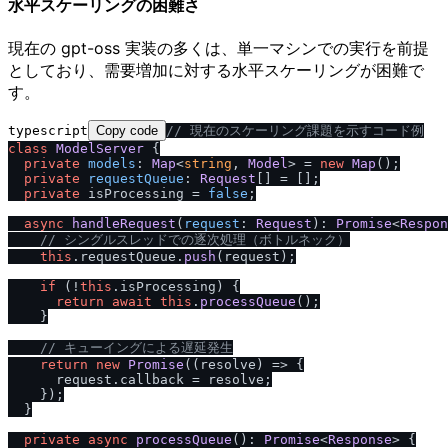
水平スケーリングの困難さ
現在の gpt-oss 実装の多くは、単一マシンでの実行を前提
としており、需要増加に対する水平スケーリングが困難で
す。
typescript
Copy code
/
/
 現在のスケーリング課題を示すコード例
class
ModelServer
 {

private
models
: 
Map
<
string
, 
Model
> = 
new
Map
();

private
requestQueue
: 
Request
[] = [];

private
 isProcessing = 
false
;

async
handleRequest
(
request
: 
Request
): 
Promise
<
Respon
/
/
 シングルスレッドでの逐次処理（ボトルネック）
this
.
requestQueue
.
push
(request);

if
 (!
this
.
isProcessing
) {

return
await
this
.
processQueue
();

    }

/
/
 キューイングによる遅延発生
return
new
Promise
(
(
resolve
) =>
 {

      request.
callback
 = resolve;

    });

  }

private
async
processQueue
(): 
Promise
<
Response
> {
