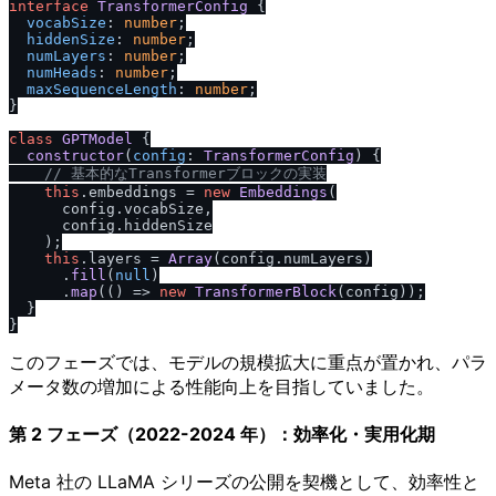
interface
TransformerConfig
 {

vocabSize
: 
number
;

hiddenSize
: 
number
;

numLayers
: 
number
;

numHeads
: 
number
;

maxSequenceLength
: 
number
;

}

class
GPTModel
 {

constructor
(
config
: 
TransformerConfig
) {

/
/
 基本的なTransformerブロックの実装
this
.
embeddings
 = 
new
Embeddings
(

      config.
vocabSize
,

      config.
hiddenSize
    );

this
.
layers
 = 
Array
(config.
numLayers
)

      .
fill
(
null
)

      .
map
(
() =>
new
TransformerBlock
(config));

  }

このフェーズでは、モデルの規模拡大に重点が置かれ、パラ
メータ数の増加による性能向上を目指していました。
第 2 フェーズ（2022-2024 年）：効率化・実用化期
Meta 社の LLaMA シリーズの公開を契機として、効率性と