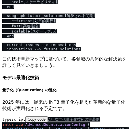
    scale[スケーラビリティ]

  end

  subgraph future_solutions[解決される問題]

    efficient[効率的実行]

    fast[高速推論]

    scalable[スケーラブル]

  end

  current_issues --> innovations

この技術革新マップに基づいて、各領域の具体的な解決策を
詳しく見ていきましょう。
モデル最適化技術
量子化（Quantization）の進化
2025 年には、従来の INT8 量子化を超えた革新的な量子化
技術が実用化される予定です。
typescript
Copy code
/
/
 次世代量子化技術の実装例
interface
AdvancedQuantizationConfig
 {
