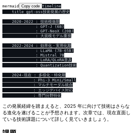
mermaid
Copy code
timeline

    title gpt-oss技術発展の歴史

    2020-2022 : 技術模倣期

              : GPT-J (6B)

              : GPT-NeoX (20B)

              : 大規模モデル重視

    2022-2024 : 効率化・実用化期

              : LLaMA (7B-65B)

              : Mistral 7B

              : LoRA/QLoRA普及

              : Quantization技術

    2024-現在 : 多様化・特化期

             : Phi-3 Mini/Small

             : マルチモーダル統合

             : エッジデバイス対応

この発展経緯を踏まえると、2025 年に向けて技術はさらな
る進化を遂げることが予想されます。次章では、現在直面し
ている技術課題について詳しく見ていきましょう。