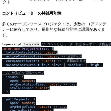
クト
コントリビューターの持続可能性
多くのオープンソースプロジェクトは、少数の コアメンテ
ナーに依存しており、長期的な持続可能性に課題がありま
す。
typescript
Copy code
/
/
 コントリビューター問題を示すデータ構造
interface
ProjectMetrics
 {

totalContributors
: 
number
;

activeContributors
: 
number
; 
/
/
 過去3ヶ月
coreContributors
: 
number
; 
/
/
 主要機能開発者
maintainerBurnoutRisk
: 
'low'
 | 
'medium'
 | 
'high'
;

/
/
 典型的な問題パターン
issues
: {

open
: 
number
;

avgResolutionTime
: 
number
; 
/
/
 days
staleIssues
: 
number
;

  };

pullRequests
: {

open
: 
number
;

avgMergeTime
: 
number
; 
/
/
 days
reviewBacklog
: 
number
;
