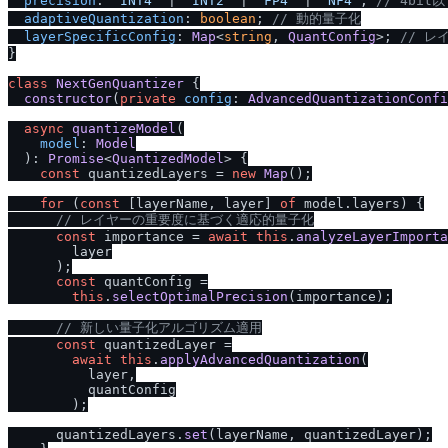
precision
: 
'INT4'
 | 
'INT2'
 | 
'FP4'
 | 
'NF4'
; 
/
/
 4bit
adaptiveQuantization
: 
boolean
; 
/
/
 動的量子化
layerSpecificConfig
: 
Map
<
string
, 
QuantConfig
>; 
/
/
 レ
}

class
NextGenQuantizer
 {

constructor
(
private
config
: 
AdvancedQuantizationConfi
async
quantizeModel
(

model
: 
Model
  ): 
Promise
<
QuantizedModel
> {

const
 quantizedLayers = 
new
Map
();

for
 (
const
 [layerName, layer] 
of
 model.
layers
) {

/
/
 レイヤーの重要度に基づく適応的量子化
const
 importance = 
await
this
.
analyzeLayerImporta
        layer

      );

const
 quantConfig =

this
.
selectOptimalPrecision
(importance);

/
/
 新しい量子化アルゴリズム適用
const
 quantizedLayer =

await
this
.
applyAdvancedQuantization
(

          layer,

          quantConfig

        );

      quantizedLayers.
set
(layerName, quantizedLayer);
