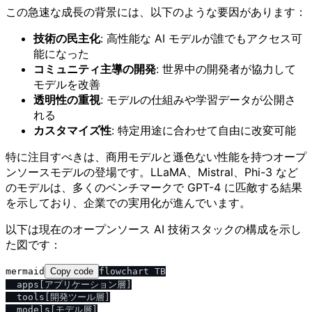
この急速な成長の背景には、以下のような要因があります：
技術の民主化
: 高性能な AI モデルが誰でもアクセス可
能になった
コミュニティ主導の開発
: 世界中の開発者が協力して
モデルを改善
透明性の重視
: モデルの仕組みや学習データが公開さ
れる
カスタマイズ性
: 特定用途に合わせて自由に改変可能
特に注目すべきは、商用モデルと遜色ない性能を持つオープ
ンソースモデルの登場です。LLaMA、Mistral、Phi-3 など
のモデルは、多くのベンチマークで GPT-4 に匹敵する結果
を示しており、企業での実用化が進んでいます。
以下は現在のオープンソース AI 技術スタックの構成を示し
た図です：
mermaid
Copy code
flowchart TB

  apps[アプリケーション層]

  tools[開発ツール層]

  models[モデル層]
