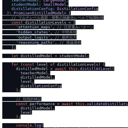
teacherModel
: 
LargeModel
,

studentModel
: 
SmallModel
,

distillationConfig
: 
DistillationConfig
  ): 
Promise
<
DistilledModel
> {

/
/
 マルチレベル蒸留：複数の抽象化レベルで知識転移
const
 distillationLevels = [

'attention_maps'
, 
/
/
 注意重みパターン
'hidden_states'
, 
/
/
 中間表現
'output_logits'
, 
/
/
 最終出力
'reasoning_paths'
, 
/
/
 推論過程
    ];

let
 distilledModel = studentModel;

for
 (
const
 level 
of
 distillationLevels) {

      distilledModel = 
await
this
.
distillAtLevel
(

        teacherModel,

        distilledModel,

        level,

        distillationConfig

      );

/
/
 段階的検証
const
 performance = 
await
this
.
validateDistillati
        distilledModel,

        level

      );

console
.
log
(
