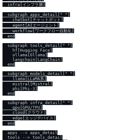
  infra[インフラ層]

  subgraph apps_detail[" "]

    chatbot[チャットボット]

    agent[AIエージェント]

    workflow[ワークフロー自動化]

  end

  subgraph tools_detail[" "]

    hf[Hugging Face]

    ollama[Ollama]

    langchain[LangChain]

  end

  subgraph models_detail[" "]

    llama[LLaMA系]

    mistral[Mistral]

    phi[Phi-3]

  end

  subgraph infra_detail[" "]

    gpu[GPU/TPU]

    cloud[クラウド]

    edge[エッジデバイス]

  end

  apps --> apps_detail

  tools --> tools_detail
