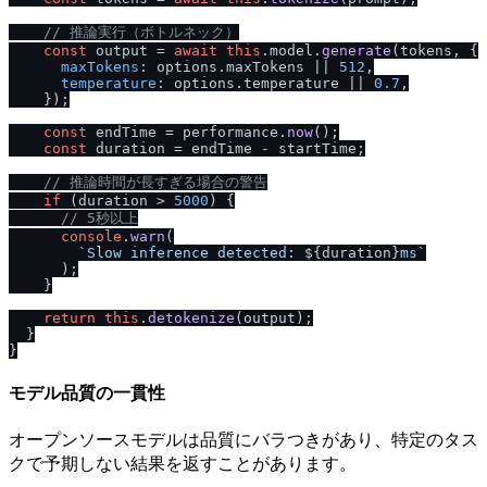
/
/
 推論実行（ボトルネック）
const
 output = 
await
this
.
model
.
generate
(tokens, {

maxTokens
: options.
maxTokens
 || 
512
,

temperature
: options.
temperature
 || 
0.7
,

    });

const
 endTime = performance.
now
();

const
 duration = endTime - startTime;

/
/
 推論時間が長すぎる場合の警告
if
 (duration > 
5000
) {

/
/
 5秒以上
console
.
warn
(

`Slow inference detected: 
${duration}
ms`
      );

    }

return
this
.
detokenize
(output);

  }

モデル品質の一貫性
オープンソースモデルは品質にバラつきがあり、特定のタス
クで予期しない結果を返すことがあります。