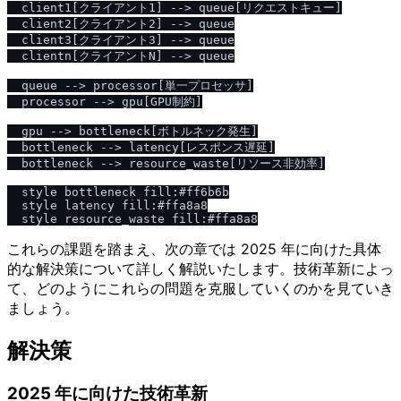
  client1[クライアント1] --> queue[リクエストキュー]

  client2[クライアント2] --> queue

  client3[クライアント3] --> queue

  clientn[クライアントN] --> queue

  queue --> processor[単一プロセッサ]

  processor --> gpu[GPU制約]

  gpu --> bottleneck[ボトルネック発生]

  bottleneck --> latency[レスポンス遅延]

  bottleneck --> resource_waste[リソース非効率]

  style bottleneck fill:#ff6b6b

  style latency fill:#ffa8a8

これらの課題を踏まえ、次の章では 2025 年に向けた具体
的な解決策について詳しく解説いたします。技術革新によっ
て、どのようにこれらの問題を克服していくのかを見ていき
ましょう。
解決策
2025 年に向けた技術革新