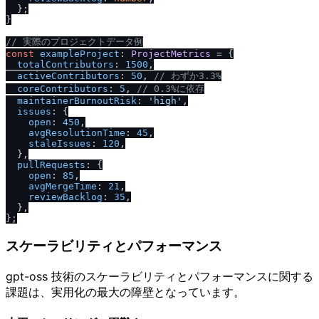
  };

}

/
/
 実際のプロジェクトデータ例
const
exampleProject
: 
ProjectMetrics
 = {

totalContributors
: 
1500
,

activeContributors
: 
50
, 
/
/
 わずか3.3%
coreContributors
: 
5
, 
/
/
 0.3%に依存
maintainerBurnoutRisk
: 
'high'
,

issues
: {

open
: 
450
,

avgResolutionTime
: 
45
,

staleIssues
: 
120
,

  },

pullRequests
: {

open
: 
85
,

avgMergeTime
: 
21
,

reviewBacklog
: 
35
,

  },

スケーラビリティとパフォーマンス
gpt-oss 技術のスケーラビリティとパフォーマンスに関する
課題は、実用化の最大の障壁となっています。