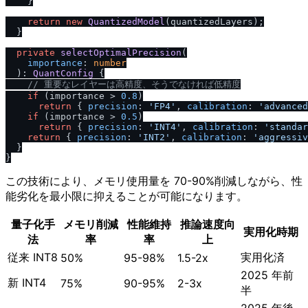
    }

return
new
QuantizedModel
(quantizedLayers);

  }

private
selectOptimalPrecision
(

importance
: 
number
  ): 
QuantConfig
 {

/
/
 重要なレイヤーは高精度、そうでなければ低精度
if
 (importance > 
0.8
)

return
 { 
precision
: 
'FP4'
, 
calibration
: 
'advanced
if
 (importance > 
0.5
)

return
 { 
precision
: 
'INT4'
, 
calibration
: 
'standar
return
 { 
precision
: 
'INT2'
, 
calibration
: 
'aggressiv
  }

この技術により、メモリ使用量を 70-90%削減しながら、性
能劣化を最小限に抑えることが可能になります。
量子化手
メモリ削減
性能維持
推論速度向
実用化時期
法
率
率
上
従来 INT8
実用化済
50%
95-98%
1.5-2x
2025 年前
新 INT4
75%
90-95%
2-3x
半
2025 年後