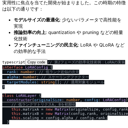
実用性に焦点を当てた開発が始まりました。この時期の特徴
は以下の通りです：
モデルサイズの最適化
: 少ないパラメータで高性能を
実現
推論効率の向上
: quantization や pruning などの軽量
化技術
ファインチューニングの民主化
: LoRA や QLoRA など
の効率的な手法
typescript
Copy code
/
/
 第2フェーズの効率化技術例：LoRAの実装
interface
LoRAConfig
 {

rank
: 
number
; 
/
/
 低ランク近似の次元
alpha
: 
number
; 
/
/
 スケーリングファクター
targetModules
: 
string
[]; 
/
/
 適用対象モジュール
}

class
LoRALayer
 {

constructor
(
originalSize
: 
number
, 
config
: 
LoRAConfig
)
/
/
 低ランクマトリクスA, Bを初期化
this
.
matrixA
 = 
new
Matrix
(originalSize, config.
rank
this
.
matrixB
 = 
new
Matrix
(config.
rank
, originalSize
this
.
scaling
 = config.
alpha
 / config.
rank
;

  }
