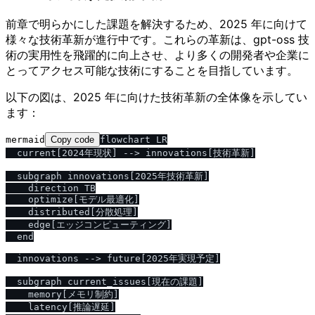
前章で明らかにした課題を解決するため、2025 年に向けて
様々な技術革新が進行中です。これらの革新は、gpt-oss 技
術の実用性を飛躍的に向上させ、より多くの開発者や企業に
とってアクセス可能な技術にすることを目指しています。
以下の図は、2025 年に向けた技術革新の全体像を示してい
ます：
mermaid
Copy code
flowchart LR

  current[2024年現状] --> innovations[技術革新]

  subgraph innovations[2025年技術革新]

    direction TB

    optimize[モデル最適化]

    distributed[分散処理]

    edge[エッジコンピューティング]

  end

  innovations --> future[2025年実現予定]

  subgraph current_issues[現在の課題]

    memory[メモリ制約]

    latency[推論遅延]
