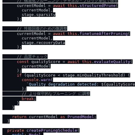
/
/
 構造化プルーニング：チャネル・ブロック単位で除去
      currentModel = 
await
this
.
structuredPrune
(

        currentModel,

        stage.
sparsity
      );

/
/
 性能回復のための微調整
      currentModel = 
await
this
.
finetuneAfterPruning
(

        currentModel,

        stage.
recoveryData
      );

/
/
 品質チェック
const
 qualityScore = 
await
this
.
evaluateQuality
(

        currentModel

      );

if
 (qualityScore < stage.
minQualityThreshold
) {

console
.
warn
(

`Quality degradation detected: 
${qualityScore
        );

/
/
 より保守的なプルーニング に調整
break
;

      }

    }

return
 currentModel 
as
PrunedModel
;

  }

private
createPruningSchedule
(

model
: 
Model
,
