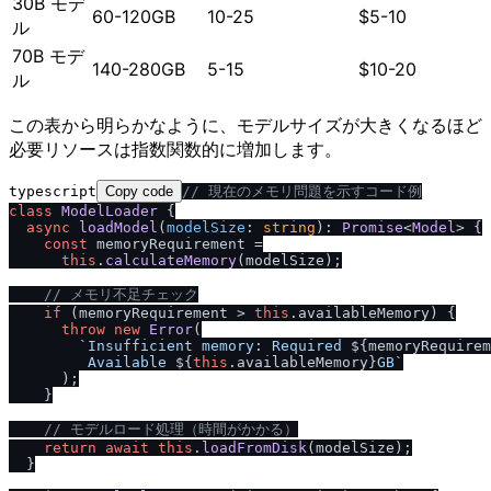
30B モデ
60-120GB
10-25
$5-10
ル
70B モデ
140-280GB
5-15
$10-20
ル
この表から明らかなように、モデルサイズが大きくなるほど
必要リソースは指数関数的に増加します。
typescript
Copy code
/
/
 現在のメモリ問題を示すコード例
class
ModelLoader
 {

async
loadModel
(
modelSize
: 
string
): 
Promise
<
Model
> {

const
 memoryRequirement =

this
.
calculateMemory
(modelSize);

/
/
 メモリ不足チェック
if
 (memoryRequirement > 
this
.
availableMemory
) {

throw
new
Error
(

`Insufficient memory: Required 
${memoryRequirem
         Available 
${
this
.availableMemory}
GB`
      );

    }

/
/
 モデルロード処理（時間がかかる）
return
await
this
.
loadFromDisk
(modelSize);

  }
