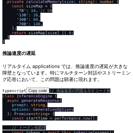
private
calculateMemory
(
size
: 
string
): 
number
 {

const
 sizeMap = {

'7B'
: 
14
, 
/
/
 GB
'13B'
: 
26
,

'30B'
: 
60
,

'70B'
: 
140
,

    };

return
 sizeMap[size] || 
0
;

  }

推論速度の遅延
リアルタイム applications では、推論速度の遅延が大きな
障壁となっています。特にマルチターン対話やストリーミン
グ応答において、この問題は顕著に現れます。
typescript
Copy code
/
/
 推論速度の問題を示すコード例
class
InferenceEngine
 {

async
generateResponse
(

prompt
: 
string
,

options
: 
GenerationOptions
  ): 
Promise
<
string
> {

const
 startTime = performance.
now
();

/
/
 トークン化処理
const
 tokens = 
await
this
.
tokenize
(prompt);
