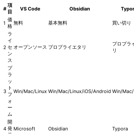
項
#
VS Code
Obsidian
Typo
目
価
無料
基本無料
買い切り
1
格
ラ
イ
プロプラ
セ
オープンソース
プロプライエタリ
2
リ
ン
ス
プ
ラ
ッ
ト
3
Win/Mac/Linux
Win/Mac/Linux/iOS/Android
Win/Mac/
フ
ォ
ー
ム
開
発
4
Microsoft
Obsidian
Typora