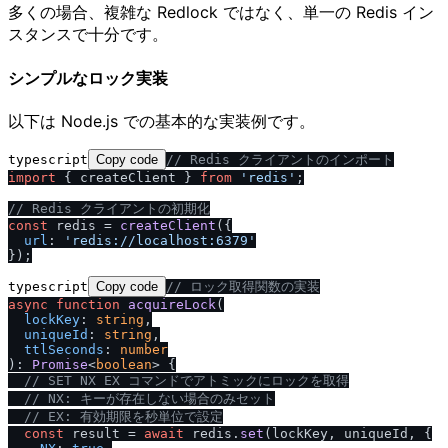
多くの場合、複雑な Redlock ではなく、単一の Redis イン
スタンスで十分です。
シンプルなロック実装
以下は Node.js での基本的な実装例です。
typescript
Copy code
/
/
 Redis クライアントのインポート
import
 { createClient } 
from
'redis'
;

/
/
 Redis クライアントの初期化
const
 redis = 
createClient
({

url
: 
'redis:
/
/
localhost:6379'
typescript
Copy code
/
/
 ロック取得関数の実装
async
function
acquireLock
(
lockKey
: 
string
,

uniqueId
: 
string
,

ttlSeconds
: 
number
): 
Promise
<
boolean
> {

/
/
 SET NX EX コマンドでアトミックにロックを取得
/
/
 NX: キーが存在しない場合のみセット
/
/
 EX: 有効期限を秒単位で設定
const
 result = 
await
 redis.
set
(lockKey, uniqueId, {
