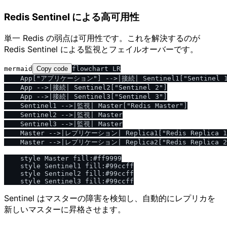
Redis Sentinel による高可用性
単一 Redis の弱点は可用性です。これを解決するのが
Redis Sentinel による監視とフェイルオーバーです。
mermaid
Copy code
flowchart LR

    App["アプリケーション"] -->|接続| Sentinel1["Sentinel 1
    App -->|接続| Sentinel2["Sentinel 2"]

    App -->|接続| Sentinel3["Sentinel 3"]

    Sentinel1 -->|監視| Master["Redis Master"]

    Sentinel2 -->|監視| Master

    Sentinel3 -->|監視| Master

    Master -->|レプリケーション| Replica1["Redis Replica 1"
    Master -->|レプリケーション| Replica2["Redis Replica 2"
    style Master fill:#ff9999

    style Sentinel1 fill:#99ccff

    style Sentinel2 fill:#99ccff

Sentinel はマスターの障害を検知し、自動的にレプリカを
新しいマスターに昇格させます。