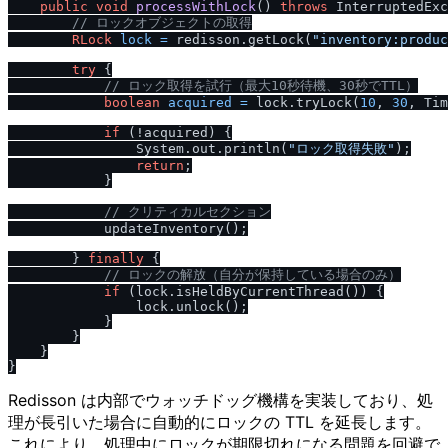
public
void
processWithLock
()
throws
 InterruptedExc
/
/
 ロックオブジェクトの取得
RLock
lock
=
 redisson.getLock(
"inventory:produc
try
 {

/
/
 ロック取得を試行（最大10秒待機、30秒でTTL）
boolean
acquired
=
 lock.tryLock(
10
, 
30
, Tim
if
 (!acquired) {

                System.out.println(
"ロック取得失敗"
);

return
;

            }

/
/
 クリティカルセクション
            updateInventory();

        } 
finally
 {

/
/
 ロックの解放（自分が保持している場合のみ）
if
 (lock.isHeldByCurrentThread()) {

                lock.unlock();

            }

        }

    }

Redisson は内部でウォッチドッグ機構を実装しており、処
理が長引いた場合に自動的にロックの TTL を延長します。
これにより、処理中にロックが期限切れになる問題を回避で