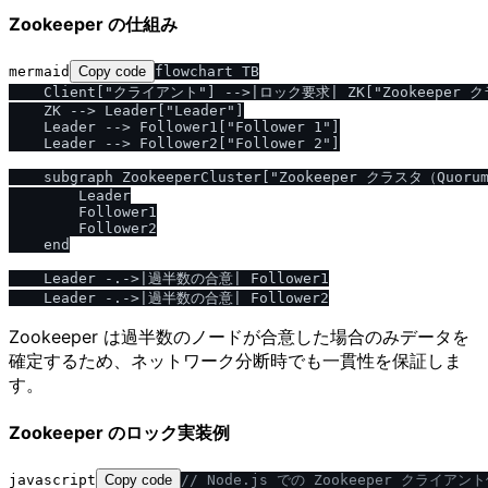
Zookeeper の仕組み
mermaid
Copy code
flowchart TB

    Client["クライアント"] -->|ロック要求| ZK["Zookeeper ク
    ZK --> Leader["Leader"]

    Leader --> Follower1["Follower 1"]

    Leader --> Follower2["Follower 2"]

    subgraph ZookeeperCluster["Zookeeper クラスタ（Quorum
        Leader

        Follower1

        Follower2

    end

    Leader -.->|過半数の合意| Follower1

Zookeeper は過半数のノードが合意した場合のみデータを
確定するため、ネットワーク分断時でも一貫性を保証しま
す。
Zookeeper のロック実装例
javascript
Copy code
/
/
 Node.js での Zookeeper クライアン