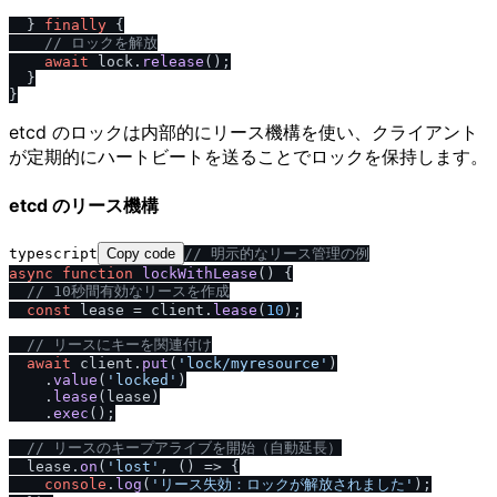
  } 
finally
 {

/
/
 ロックを解放
await
 lock.
release
();

  }

etcd のロックは内部的にリース機構を使い、クライアント
が定期的にハートビートを送ることでロックを保持します。
etcd のリース機構
typescript
Copy code
/
/
 明示的なリース管理の例
async
function
lockWithLease
(
) {

/
/
 10秒間有効なリースを作成
const
 lease = client.
lease
(
10
);

/
/
 リースにキーを関連付け
await
 client.
put
(
'lock
/
myresource'
)

    .
value
(
'locked'
)

    .
lease
(lease)

    .
exec
();

/
/
 リースのキープアライブを開始（自動延長）
  lease.
on
(
'lost'
, 
() =>
 {

console
.
log
(
'リース失効：ロックが解放されました'
);
