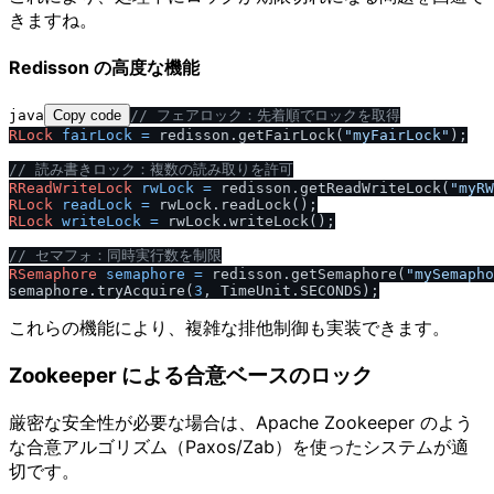
きますね。
Redisson の高度な機能
java
Copy code
/
/
 フェアロック：先着順でロックを取得
RLock
fairLock
=
 redisson.getFairLock(
"myFairLock"
);

/
/
 読み書きロック：複数の読み取りを許可
RReadWriteLock
rwLock
=
 redisson.getReadWriteLock(
"myRW
RLock
readLock
=
RLock
writeLock
=
 rwLock.writeLock();

/
/
 セマフォ：同時実行数を制限
RSemaphore
semaphore
=
 redisson.getSemaphore(
"mySemapho
semaphore.tryAcquire(
3
これらの機能により、複雑な排他制御も実装できます。
Zookeeper による合意ベースのロック
厳密な安全性が必要な場合は、Apache Zookeeper のよう
な合意アルゴリズム（Paxos/Zab）を使ったシステムが適
切です。