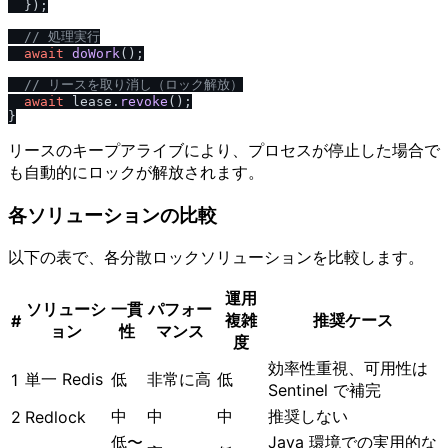
  });

/
/
 処理実行
await
doWork
();

/
/
 リースを取り消し（ロック解放）
await
 lease.
revoke
();

リースのキープアライブにより、プロセスが停止した場合で
も自動的にロックが解放されます。
各ソリューションの比較
以下の表で、各分散ロックソリューションを比較します。
運用
ソリューシ
一貫
パフォー
複雑
推奨ケース
#
ョン
性
マンス
度
効率性重視、可用性は
単一 Redis
低
非常に高
低
1
Sentinel で補完
中
中
中
推奨しない
2
Redlock
低〜
Java 環境での実用的な