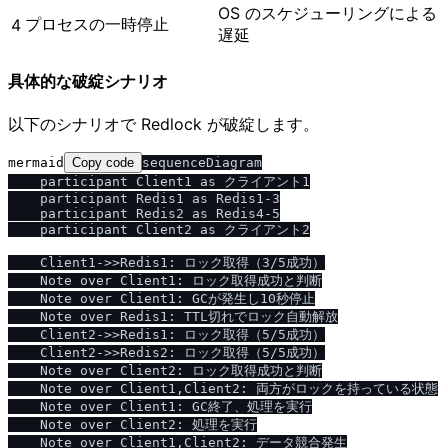
OS のスケジューリングによる
プロセスの一時停止
4
遅延
具体的な破綻シナリオ
以下のシナリオで Redlock が破綻します。
mermaid
Copy code
sequenceDiagram

    participant Client1 as クライアント1

    participant Redis1 as Redis1-3

    participant Redis2 as Redis4-5

    participant Client2 as クライアント2

    Client1->>Redis1: ロック取得（3/5成功）

    Note over Client1: ロック取得成功と判断

    Note over Client1: GCが発生し10秒停止

    Note over Redis1: TTL切れでロック自動解放

    Client2->>Redis1: ロック取得（5/5成功）

    Client2->>Redis2: ロック取得（5/5成功）

    Note over Client2: ロック取得成功と判断

    Note over Client1,Client2: 両方がロックを持っている状態

    Note over Client1: GC終了、処理を実行

    Note over Client2: 処理を実行
