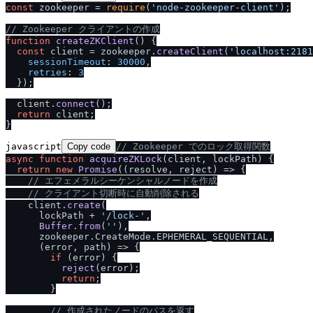
const
 zookeeper = 
require
(
'node-zookeeper-client'
);

/
/
 Zookeeper クライアントの作成
function
createZKClient
(
) {

const
 client = zookeeper.
createClient
(
'localhost:2181
sessionTimeout
: 
30000
,

retries
: 
3
  });

  client.
connect
();

return
 client;

javascript
Copy code
/
/
 Zookeeper でのロック取得関数
async
function
acquireZKLock
(
client, lockPath
) {

return
new
Promise
(
(
resolve, reject
) =>
 {

/
/
 エフェメラルシーケンシャルノードを作成
/
/
 クライアント切断時に自動削除される
    client.
create
(

      lockPath + 
'
/
lock-'
,

Buffer
.
from
(
''
),

      zookeeper.
CreateMode
.
EPHEMERAL_SEQUENTIAL
,

(
error, path
) =>
 {

if
 (error) {

reject
(error);

return
;

        }

/
/
 作成されたノードのパスを返す