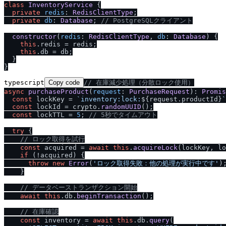
class
InventoryService
 {

private
redis
: 
RedisClientType
;

private
db
: 
Database
; 
/
/
 PostgreSQLクライアント
constructor
(
redis
: 
RedisClientType
, 
db
: 
Database
) {

this
.
redis
 = redis;

this
.
db
 = db;

  }

typescript
Copy code
/
/
 在庫減少処理（分散ロック使用）
async
purchaseProduct
(
request
: 
PurchaseRequest
): 
Promis
const
 lockKey = 
`inventory:lock:
${request.productId}
`
const
 lockId = crypto.
randomUUID
();

const
 lockTTL = 
5
; 
/
/
 5秒でタイムアウト
try
 {

/
/
 ロック取得を試行
const
 acquired = 
await
this
.
acquireLock
(lockKey, lo
if
 (!acquired) {

throw
new
Error
(
'ロック取得失敗：他の処理が実行中です'
);
    }

/
/
 データベーストランザクション開始
await
this
.
db
.
beginTransaction
();

/
/
 在庫確認
const
 inventory = 
await
this
.
db
.
query
(
