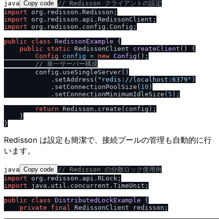
java
Copy code
/
/
 Redisson クライアントの設定
import
import
import
 org.redisson.config.Config;

public
class
RedissonExample
 {

public
static
 RedissonClient 
createClient
()
 {

Config
config
=
new
Config
();

/
/
 単一サーバー構成
        config.useSingleServer()

            .setAddress(
"redis:
/
/
localhost:6379"
)

            .setConnectionPoolSize(
10
)

            .setConnectionMinimumIdleSize(
5
);

return
 Redisson.create(config);

    }

Redisson は設定も簡潔で、接続プールの管理も自動的に行
います。
java
Copy code
/
/
 Redisson の分散ロック使用例
import
import
 java.util.concurrent.TimeUnit;

public
class
DistributedLockExample
 {

private
final
 RedissonClient redisson;
