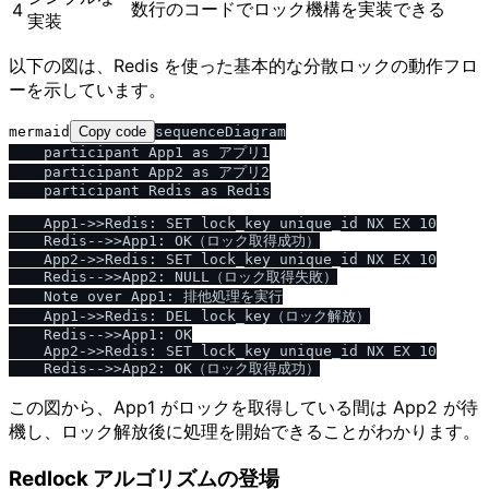
数行のコードでロック機構を実装できる
4
実装
以下の図は、Redis を使った基本的な分散ロックの動作フロ
ーを示しています。
mermaid
Copy code
sequenceDiagram

    participant App1 as アプリ1

    participant App2 as アプリ2

    participant Redis as Redis

    App1->>Redis: SET lock_key unique_id NX EX 10

    Redis-->>App1: OK（ロック取得成功）

    App2->>Redis: SET lock_key unique_id NX EX 10

    Redis-->>App2: NULL（ロック取得失敗）

    Note over App1: 排他処理を実行

    App1->>Redis: DEL lock_key（ロック解放）

    Redis-->>App1: OK

    App2->>Redis: SET lock_key unique_id NX EX 10

この図から、App1 がロックを取得している間は App2 が待
機し、ロック解放後に処理を開始できることがわかります。
Redlock アルゴリズムの登場