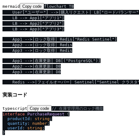
mermaid
Copy code
flowchart TB

    User["ユーザー"] -->|購入リクエスト| LB["ロードバランサー"]
    LB --> App1["アプリ1"]

    LB --> App2["アプリ2"]

    LB --> App3["アプリ3"]

    App1 -->|ロック取得| Redis["Redis Sentinel"]

    App2 -->|ロック取得| Redis

    App3 -->|ロック取得| Redis

    App1 -->|在庫更新| DB[("PostgreSQL")]

    App2 -->|在庫更新| DB

    App3 -->|在庫更新| DB

実装コード
typescript
Copy code
/
/
 在庫管理用のロック機能
interface
PurchaseRequest
 {

productId
: 
string
;

quantity
: 
number
;

userId
: 
string
;

}
