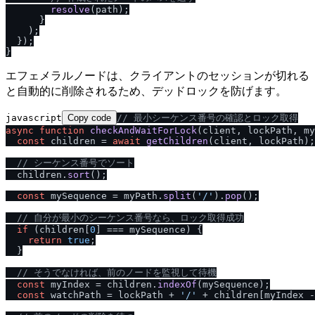
resolve
(path);

      }

    );

  });

エフェメラルノードは、クライアントのセッションが切れる
と自動的に削除されるため、デッドロックを防げます。
javascript
Copy code
/
/
 最小シーケンス番号の確認とロック取得
async
function
checkAndWaitForLock
(
client, lockPath, my
const
 children = 
await
getChildren
(client, lockPath);

/
/
 シーケンス番号でソート
  children.
sort
();

const
 mySequence = myPath.
split
(
'
/
'
).
pop
();

/
/
 自分が最小のシーケンス番号なら、ロック取得成功
if
 (children[
0
] === mySequence) {

return
true
;

  }

/
/
 そうでなければ、前のノードを監視して待機
const
 myIndex = children.
indexOf
(mySequence);

const
 watchPath = lockPath + 
'
/
'
 + children[myIndex -