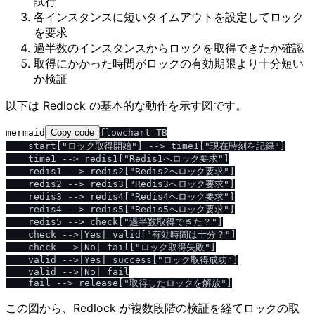
試行
各インスタンスに短いタイムアウトを設定してロック
を要求
過半数のインスタンスからロックを取得できたか確認
取得にかかった時間がロックの有効期限より十分短い
か検証
以下は Redlock の基本的な動作を示す図です。
mermaid
Copy code
flowchart TB

    start["ロック取得開始"] --> time1["現在時刻を記録"]

    time1 --> redis1["Redis1へロック要求"]

    redis1 --> redis2["Redis2へロック要求"]

    redis2 --> redis3["Redis3へロック要求"]

    redis3 --> redis4["Redis4へロック要求"]

    redis4 --> redis5["Redis5へロック要求"]

    redis5 --> check["過半数取得できた？"]

    check -->|Yes| valid["有効時間は十分？"]

    check -->|No| fail["ロック取得失敗"]

    valid -->|Yes| success["ロック取得成功"]

    valid -->|No| fail

この図から、Redlock が複数段階の検証を経てロックの取