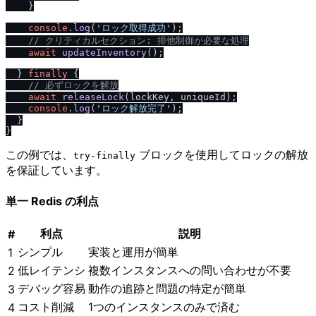
    }

console
.
log
(
'ロック取得成功'
);

/
/
 クリティカルセクション: 排他制御が必要な処理
await
updateInventory
();

  } 
finally
 {

/
/
 必ずロックを解放
await
releaseLock
(lockKey, uniqueId);

console
.
log
(
'ロック解放完了'
);

  }

この例では、
ブロックを使用してロックの解放
try-finally
を保証しています。
単一 Redis の利点
利点
説明
#
シンプル
実装と運用が簡単
1
低レイテンシ
複数インスタンスへの問い合わせが不要
2
デバッグ容易
動作の追跡と問題の特定が簡単
3
コスト削減
1つのインスタンスのみで済む
4