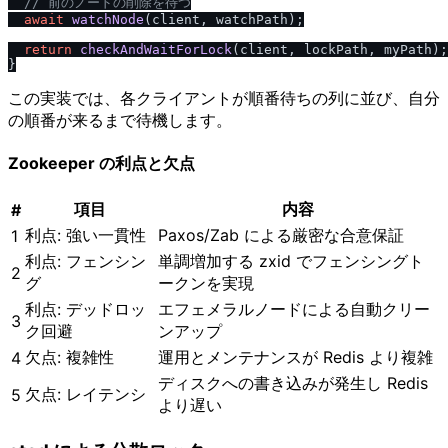
/
/
 前のノードの削除を待つ
await
watchNode
(client, watchPath);

return
checkAndWaitForLock
(client, lockPath, myPath);

この実装では、各クライアントが順番待ちの列に並び、自分
の順番が来るまで待機します。
Zookeeper の利点と欠点
項目
内容
#
利点: 強い一貫性
Paxos/Zab による厳密な合意保証
1
利点: フェンシン
単調増加する zxid でフェンシングト
2
グ
ークンを実現
利点: デッドロッ
エフェメラルノードによる自動クリー
3
ク回避
ンアップ
欠点: 複雑性
運用とメンテナンスが Redis より複雑
4
ディスクへの書き込みが発生し Redis
欠点: レイテンシ
5
より遅い