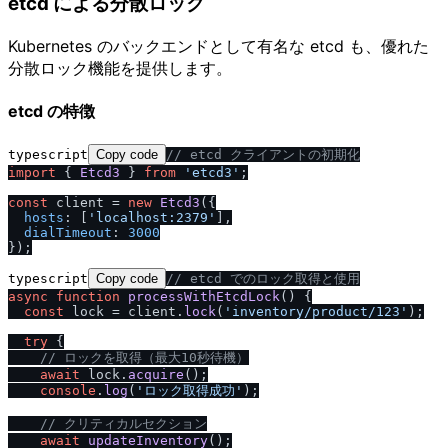
etcd による分散ロック
Kubernetes のバックエンドとして有名な etcd も、優れた
分散ロック機能を提供します。
etcd の特徴
typescript
Copy code
/
/
 etcd クライアントの初期化
import
 { 
Etcd3
 } 
from
'etcd3'
;

const
 client = 
new
Etcd3
({

hosts
: [
'localhost:2379'
],

dialTimeout
: 
3000
typescript
Copy code
/
/
 etcd でのロック取得と使用
async
function
processWithEtcdLock
(
) {

const
 lock = client.
lock
(
'inventory
/
product
/
123'
);

try
 {

/
/
 ロックを取得（最大10秒待機）
await
 lock.
acquire
();

console
.
log
(
'ロック取得成功'
);

/
/
 クリティカルセクション
await
updateInventory
();
