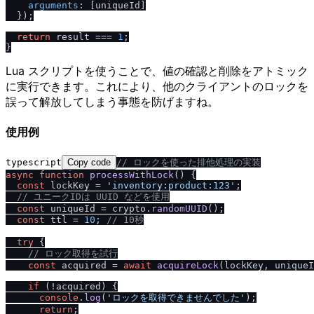
arguments
: [uniqueId]

  });

return
 result === 
1
;

Lua スクリプトを使うことで、値の確認と削除をアトミック
に実行できます。これにより、他のクライアントのロックを
誤って解放してしまう事態を防げますね。
使用例
typescript
Copy code
/
/
 ロックを使った排他処理の実装
async
function
processWithLock
(
) {

const
 lockKey = 
'inventory:product:123'
;

/
/
 ユニークIDは UUID などを使用
const
 uniqueId = crypto.
randomUUID
();

const
 ttl = 
10
; 
/
/
 10秒
try
 {

/
/
 ロック取得を試行
const
 acquired = 
await
acquireLock
(lockKey, uniqueI
if
 (!acquired) {

console
.
log
(
'ロックを取得できませんでした'
);

return
;
