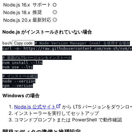
サポート
Node.js 16.x
○
推奨
◎
Node.js 18.x
最新対応
◎
Node.js 20.x
Node.js がインストールされていない場合
bash
Copy code
# Node Version Manager (nvm) を使用する場合
curl -o- https://raw.githubusercontent.com/nvm-sh/nvm/v
# 最新のLTSバージョンをインストール
nvm install --lts

nvm use --lts

# インストール確認
node --version

Windows の場合
Node.js 公式サイト
から LTS バージョンをダウンロ
インストーラーを実行してセットアップ
コマンドプロンプトまたは PowerShell で動作確認