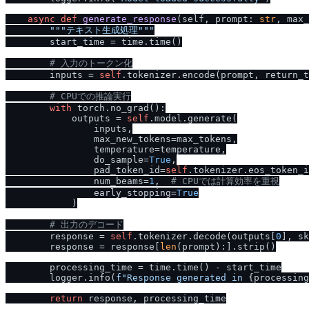
async
def
generate_response
(
self, prompt: 
str
, max_
"""テキスト生成処理"""
        start_time = time.time()

# 入力のトークン化
        inputs = 
self
.tokenizer.encode(prompt, return_t
# CPUでの推論実行
with
 torch.no_grad():

            outputs = 
self
.model.generate(

                inputs,

                max_new_tokens=max_tokens,

                temperature=temperature,

                do_sample=
True
,

                pad_token_id=
self
.tokenizer.eos_token_i
                num_beams=
1
,  
# CPUでは計算効率を重視
                early_stopping=
True
            )

# 出力のデコード
        response = 
self
.tokenizer.decode(outputs[
0
], sk
        response = response[
len
(prompt):].strip()

        processing_time = time.time() - start_time

        logger.info(
f"Response generated in 
{processing
return
 response, processing_time
