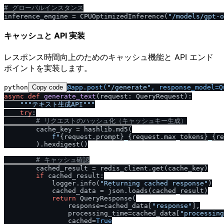
# グローバルインスタンス
inference_engine = CPUOptimizedInference(
"
/
models
/
gpt-o
キャッシュと API 実装
レスポンス時間向上のためのキャッシュ機能と API エンド
ポイントを実装します。
python
Copy code
@app.post(
"/generate"
, response_model=Q
async
def
generate_text
(
request: QueryRequest
):

"""テキスト生成API"""
try
:

# リクエストのハッシュ化（キャッシュキー生成）
        cache_key = hashlib.md5(

f"
{request.prompt}
_
{request.max_tokens}
_
{re
        ).hexdigest()

# キャッシュ確認
        cached_result = redis_client.get(cache_key)

if
 cached_result:

            logger.info(
"Returning cached response"
)

            cached_data = json.loads(cached_result)

return
 QueryResponse(

                response=cached_data[
"response"
],

                processing_time=cached_data[
"processing
                cached=
True