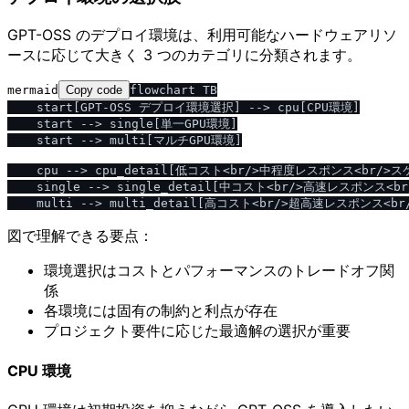
GPT-OSS のデプロイ環境は、利用可能なハードウェアリソ
ースに応じて大きく 3 つのカテゴリに分類されます。
mermaid
Copy code
flowchart TB

    start[GPT-OSS デプロイ環境選択] --> cpu[CPU環境]

    start --> single[単一GPU環境]

    start --> multi[マルチGPU環境]

    cpu --> cpu_detail[低コスト<br/>中程度レスポンス<br/>
    single --> single_detail[中コスト<br/>高速レスポンス<
図で理解できる要点：
環境選択はコストとパフォーマンスのトレードオフ関
係
各環境には固有の制約と利点が存在
プロジェクト要件に応じた最適解の選択が重要
CPU 環境