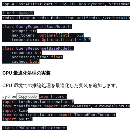
app = FastAPI(title=
"GPT-OSS CPU Deployment"
, version=
"
# Redis接続設定
redis_client = redis.Redis.from_url(
"redis:
/
/
redis:6379
class
QueryRequest
(
BaseModel
):

    prompt: 
str
    max_tokens: 
Optional
[
int
] = 
512
    temperature: 
Optional
[
float
] = 
0.7
class
QueryResponse
(
BaseModel
):

    response: 
str
    processing_time: 
float
    cached: 
bool
CPU 最適化処理の実装
CPU 環境での推論処理を最適化した実装を追加します。
python
Copy code
import
import
 torch.nn.functional 
as
from
 transformers 
import
import
from
 concurrent.futures 
import
import
 psutil

class
CPUOptimizedInference
:
