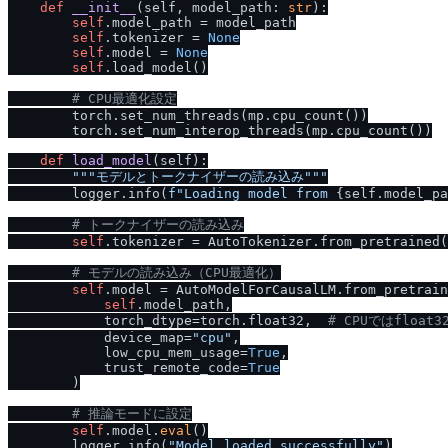
def
__init__
(
self, model_path: 
str
):

self
.model_path = model_path

self
.tokenizer = 
None
self
.model = 
None
self
.load_model()

# CPU最適化設定
        torch.set_num_threads(mp.cpu_count())

        torch.set_num_interop_threads(mp.cpu_count())

def
load_model
(
self
):

"""モデルとトークナイザーの読み込み"""
        logger.info(
f"Loading model from 
{self.model_pa
# トークナイザーの読み込み
self
.tokenizer = AutoTokenizer.from_pretrained(
# モデルの読み込み（CPU最適化）
self
.model = AutoModelForCausalLM.from_pretrain
self
.model_path,

            torch_dtype=torch.float32,  
# CPUではfloat
            device_map=
"cpu"
,

            low_cpu_mem_usage=
True
,

            trust_remote_code=
True
        )

# 推論モードに設定
self
.model.
eval
()

        logger.info(
"Model loaded successfully"
)
