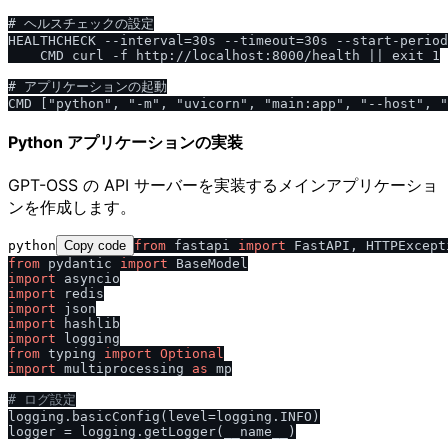
# ヘルスチェックの設定

HEALTHCHECK --interval=30s --timeout=30s --start-period
    CMD curl -f http://localhost:8000/health || exit 1

# アプリケーションの起動

Python アプリケーションの実装
GPT-OSS の API サーバーを実装するメインアプリケーショ
ンを作成します。
python
Copy code
from
 fastapi 
import
from
 pydantic 
import
import
import
import
import
import
from
 typing 
import
Optional
import
 multiprocessing 
as
 mp

# ログ設定
logging.basicConfig(level=logging.INFO)

logger = logging.getLogger(__name__)
