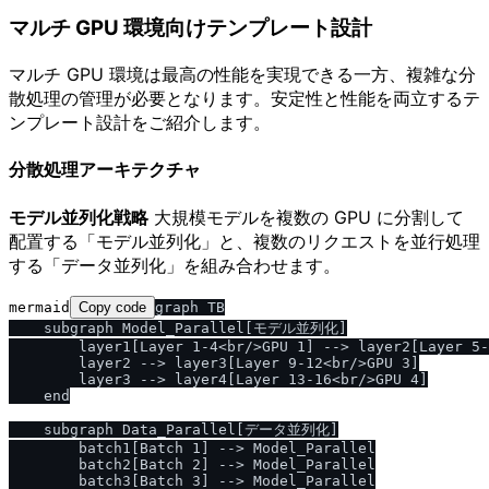
マルチ GPU 環境向けテンプレート設計
マルチ GPU 環境は最高の性能を実現できる一方、複雑な分
散処理の管理が必要となります。安定性と性能を両立するテ
ンプレート設計をご紹介します。
分散処理アーキテクチャ
モデル並列化戦略
大規模モデルを複数の GPU に分割して
配置する「モデル並列化」と、複数のリクエストを並行処理
する「データ並列化」を組み合わせます。
mermaid
Copy code
graph TB

    subgraph Model_Parallel[モデル並列化]

        layer1[Layer 1-4<br/>GPU 1] --> layer2[Layer 5-
        layer2 --> layer3[Layer 9-12<br/>GPU 3]

        layer3 --> layer4[Layer 13-16<br/>GPU 4]

    end

    subgraph Data_Parallel[データ並列化]

        batch1[Batch 1] --> Model_Parallel

        batch2[Batch 2] --> Model_Parallel

        batch3[Batch 3] --> Model_Parallel
