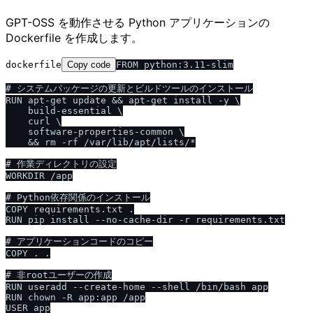
GPT-OSS を動作させる Python アプリケーションの
Dockerfile を作成します。
dockerfile
Copy code
FROM python:3.11-slim

# システムパッケージの更新とビルドツールのインストール

RUN apt-get update && apt-get install -y \

    build-essential \

    curl \

    software-properties-common \

    && rm -rf /var/lib/apt/lists/*

# 作業ディレクトリの設定

WORKDIR /app

# Python依存関係のインストール

COPY requirements.txt .

RUN pip install --no-cache-dir -r requirements.txt

# アプリケーションコードのコピー

COPY . .

# 非rootユーザーの作成

RUN useradd --create-home --shell /bin/bash app

RUN chown -R app:app /app

USER app
