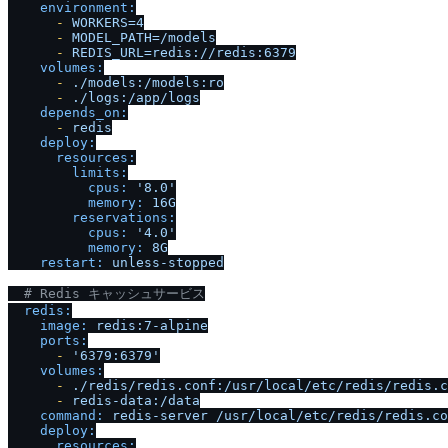
environment:
-
WORKERS=4
-
MODEL_PATH=
/
models
-
REDIS_URL=redis:
/
/
redis:6379
volumes:
-
.
/
models:
/
models:ro
-
.
/
logs:
/
app
/
logs
depends_on:
-
redis
deploy:
resources:
limits:
cpus:
'8.0'
memory:
16G
reservations:
cpus:
'4.0'
memory:
8G
restart:
unless-stopped
# Redis キャッシュサービス
redis:
image:
redis:7-alpine
ports:
-
'6379:6379'
volumes:
-
.
/
redis
/
redis.conf:
/
usr
/
local
/
etc
/
redis
/
redis.c
-
redis-data:
/
data
command:
redis-server
/
usr
/
local
/
etc
/
redis
/
redis.co
deploy:
resources: