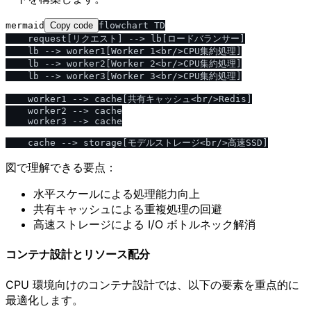
mermaid
Copy code
flowchart TD

    request[リクエスト] --> lb[ロードバランサー]

    lb --> worker1[Worker 1<br/>CPU集約処理]

    lb --> worker2[Worker 2<br/>CPU集約処理]

    lb --> worker3[Worker 3<br/>CPU集約処理]

    worker1 --> cache[共有キャッシュ<br/>Redis]

    worker2 --> cache

    worker3 --> cache

図で理解できる要点：
水平スケールによる処理能力向上
共有キャッシュによる重複処理の回避
高速ストレージによる I/O ボトルネック解消
コンテナ設計とリソース配分
CPU 環境向けのコンテナ設計では、以下の要素を重点的に
最適化します。