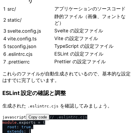
リ
アプリケーションのソースコード
1
src/
静的ファイル（画像、フォントな
2
static/
ど）
Svelte の設定ファイル
3
svelte.config.js
Vite の設定ファイル
4
vite.config.ts
TypeScript の設定ファイル
5
tsconfig.json
ESLint の設定ファイル
6
.eslintrc.cjs
Prettier の設定ファイル
7
.prettierrc
これらのファイルが自動生成されているので、基本的な設定
はすでに完了しています。
ESLint 設定の確認と調整
生成された
を確認してみましょう。
.eslintrc.cjs
javascript
Copy code
/
/
 .eslintrc.cjs
module
.
exports
 = {

root
: 
true
,

extends
: [
