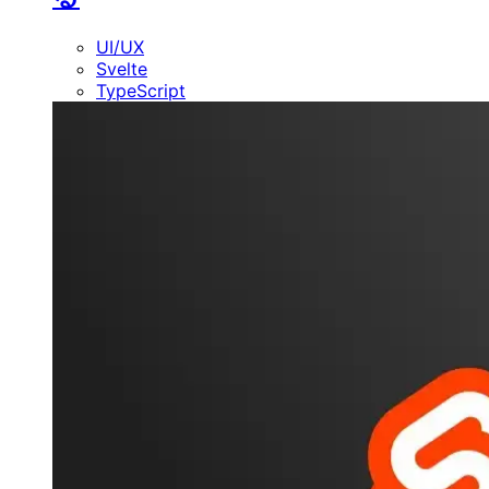
UI/UX
Svelte
TypeScript