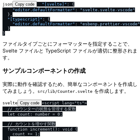
json
Copy code
"[svelte]"
:
{
"editor.defaultFormatter"
:
"svelte.svelte-vscode"
}
,
"[typescript]"
:
{
"editor.defaultFormatter"
:
"esbenp.prettier-vscode"
}
}
ファイルタイプごとにフォーマッターを指定することで、
Svelte ファイルと TypeScript ファイルが適切に整形されま
す。
サンプルコンポーネントの作成
実際に動作を確認するため、簡単なコンポーネントを作成し
てみましょう。
を作成します。
src​/​lib​/​Counter.svelte
svelte
Copy code
<script lang="ts">

  // カウンターの状態を管理する変数

  let count: number = 0;

  // カウントを増やす関数

  function increment(): void {

    count += 1;

  }
