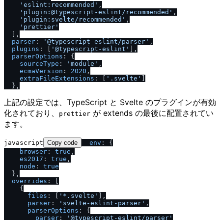
'eslint:recommended'
,

'plugin:@typescript-eslint
/
recommended'
,

'plugin:svelte
/
recommended'
,

'prettier'
  ],

parser
: 
'@typescript-eslint
/
parser'
,

plugins
: [
'@typescript-eslint'
],

parserOptions
: {

sourceType
: 
'module'
,

ecmaVersion
: 
2020
,

extraFileExtensions
: [
'.svelte'
]

上記の設定では、TypeScript と Svelte のプラグインが有効
化されており、
が extends の最後に配置されてい
prettier
ます。
javascript
Copy code
env
: {

browser
: 
true
,

es2017
: 
true
,

node
: 
true
  },

overrides
: [

    {

files
: [
'*.svelte'
],

parser
: 
'svelte-eslint-parser'
,

parserOptions
: {

parser
: 
'@typescript-eslint
/
parser'