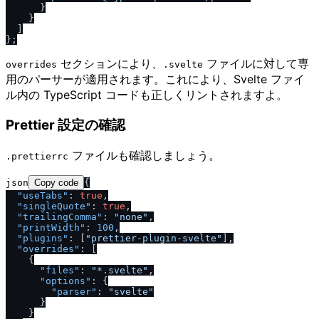
      }

    }

  ]

セクションにより、
ファイルに対して専
overrides
.svelte
用のパーサーが適用されます。これにより、Svelte ファイ
ル内の TypeScript コードも正しくリントされますよ。
Prettier 設定の確認
ファイルも確認しましょう。
.prettierrc
json
Copy code
{
"useTabs"
:
true
,
"singleQuote"
:
true
,
"trailingComma"
:
"none"
,
"printWidth"
:
100
,
"plugins"
:
[
"prettier-plugin-svelte"
]
,
"overrides"
:
[
{
"files"
:
"*.svelte"
,
"options"
:
{
"parser"
:
"svelte"
}
}