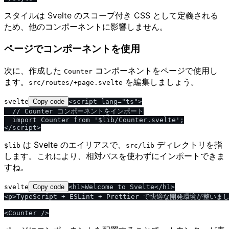
スタイルは Svelte のスコープ付き CSS として定義される
ため、他のコンポーネントに影響しません。
ページでコンポーネントを使用
次に、作成した
コンポーネントをページで使用し
Counter
ます。
を編集しましょう。
src​/​routes​/​+page.svelte
svelte
Copy code
<script lang="ts">

  // Counter コンポーネントをインポート

  import Counter from '$lib/Counter.svelte';

は Svelte のエイリアスで、
ディレクトリを指
$lib
src​/​lib
します。これにより、相対パスを使わずにインポートできま
すね。
svelte
Copy code
<h1>Welcome to Svelte</h1>

<p>TypeScript + ESLint + Prettier で快適な開発環境が整いました