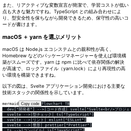
また、リアクティブな変数宣言が簡潔で、学習コストが低い
点も大きな魅力ですね。TypeScript との組み合わせによ
り、型安全性を保ちながら開発できるため、保守性の高いコ
ードが書けます。
macOS ＋ yarn を選ぶメリット
macOS は Node.js エコシステムとの親和性が高く、
Homebrew などのパッケージマネージャーを使えば環境構
築がスムーズです。yarn は npm に比べて依存関係の解決
が高速で、ロックファイル（yarn.lock）により再現性の高
い環境を構築できますね。
以下の図は、Svelte アプリケーション開発における主要な
技術スタックの関係性を示しています。
mermaid
Copy code
flowchart TB

  dev["開発者"] -->|コード作成| svelte["Svelte<br/>プロジェ
  svelte -->|型チェック| ts["TypeScript"]

  svelte -->|リント| eslint["ESLint"]

  svelte -->|整形| prettier["Prettier"]

  ts -->|コンパイル| js["JavaScript"]
