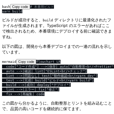
bash
Copy code
# 本番用ビルド
ビルドが成功すると、
ディレクトリに最適化されたフ
build
ァイルが生成されます。TypeScript のエラーがあればここ
で検出されるため、本番環境にデプロイする前に確認できま
すね。
以下の図は、開発から本番デプロイまでの一連の流れを示し
ています。
mermaid
Copy code
flowchart LR

  code["コード作成"] -->|保存| auto["自動整形<br/>Prettier"]
  auto -->|確認| lint["ESLint<br/>チェック"]

  lint -->|問題なし| test["動作確認<br/>yarn dev"]

  test -->|完成| build["ビルド<br/>yarn build"]

  build -->|成功| deploy["デプロイ"]

  lint -->|エラー| fix["修正"]

この図から分かるように、自動整形とリントを組み込むこと
で、品質の高いコードを継続的に保てます。