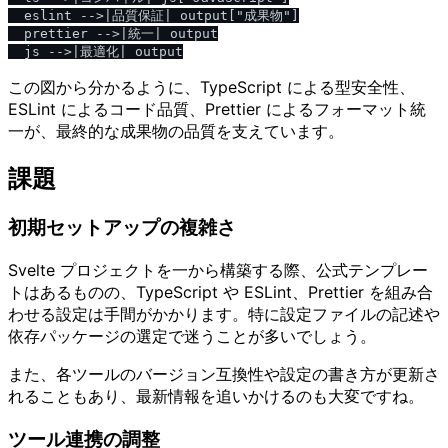
  eslint -->|品質保証| output["成果物"]

  prettier -->|統一| output

この図から分かるように、TypeScript による型安全性、
ESLint によるコード品質、Prettier によるフォーマット統
一が、最終的な成果物の品質を支えています。
課題
初期セットアップの複雑さ
Svelte プロジェクトを一から構築する際、公式テンプレー
トはあるものの、TypeScript や ESLint、Prettier を組み合
わせる設定は手間がかかります。特に設定ファイルの記述や
依存パッケージの選定で迷うことが多いでしょう。
また、各ツールのバージョン互換性や設定の書き方が更新さ
れることもあり、最新情報を追いかけるのも大変ですね。
ツール連携の調整