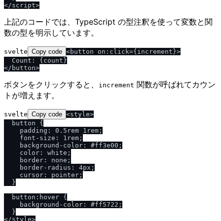
上記のコードでは、TypeScript の型注釈を使って変数と関
数の型を明示しています。
svelte
Copy code
<button on:click={increment}>

  Count: {count}

ボタンをクリックすると、
関数が呼ばれてカウン
increment
トが増えます。
svelte
Copy code
<style>

  button {

    padding: 0.5rem 1rem;

    font-size: 1rem;

    background-color: #ff3e00;

    color: white;

    border: none;

    border-radius: 4px;

    cursor: pointer;

  }

  button:hover {

    background-color: #ff5722;

  }
