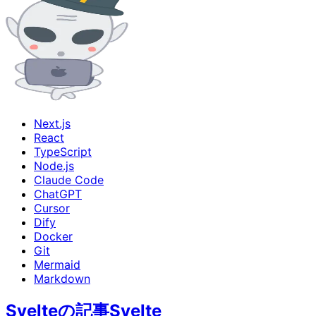
Next.js
React
TypeScript
Node.js
Claude Code
ChatGPT
Cursor
Dify
Docker
Git
Mermaid
Markdown
Svelteの記事
Svelte