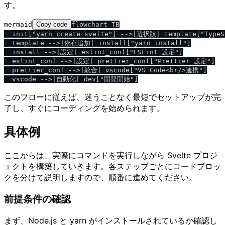
す。
mermaid
Copy code
flowchart TB

  init["yarn create svelte"] -->|選択肢| template["Typ
  template -->|依存追加| install["yarn install"]

  install -->|設定| eslint_conf["ESLint 設定"]

  eslint_conf -->|設定| prettier_conf["Prettier 設定"]

  prettier_conf -->|統合| vscode["VS Code<br/>連携"]

このフローに従えば、迷うことなく最短でセットアップが完
了し、すぐにコーディングを始められます。
具体例
ここからは、実際にコマンドを実行しながら Svelte プロジ
ェクトを構築していきます。各ステップごとにコードブロッ
クを分けて説明しますので、順番に進めてください。
前提条件の確認
まず、Node.js と yarn がインストールされているか確認し