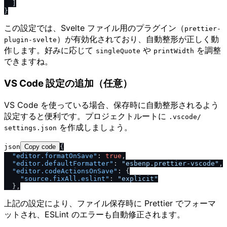
]
}
この設定では、Svelte ファイル用のプラグイン（
prettier-
）が有効化されており、自動整形が正しく動
plugin-svelte
作します。好みに応じて
や
を調整
singleQuote
printWidth
できますね。
VS Code 設定の追加（任意）
VS Code を使っている場合、保存時に自動整形されるよう
設定すると便利です。プロジェクトルートに
.vscode​/​
を作成しましょう。
settings.json
json
Copy code
{
"editor.formatOnSave"
:
true
,
"editor.defaultFormatter"
:
"esbenp.prettier-vscode"
,
"editor.codeActionsOnSave"
:
{
"source.fixAll.eslint"
:
"explicit"
}
,
上記の設定により、ファイル保存時に Prettier でフォーマ
ットされ、ESLint のエラーも自動修正されます。