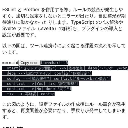
ESLint と Prettier を併用する際、ルールの競合が発生しや
すく、適切な設定をしないとエラーが出たり、自動整形が期
待通りに動かなかったりします。TypeScript のパス解決や
Svelte ファイル（.svelte）の解析も、プラグインの導入と
設定が必要です。
以下の図は、ツール連携時によく起こる課題の流れを示して
います。
mermaid
Copy code
flowchart LR

  start["セットアップ開始"] -->|依存追加| deps["パッケージ<br
  deps -->|設定ファイル| config["各種設定"]

  config -->|競合発生?| conflict{"ルール<br/>競合"}

  conflict -->|Yes| fix["設定調整"]

  conflict -->|No| done["完了"]

この図のように、設定ファイルの作成後にルール競合が発生
すると、再度調整が必要になり、手戻りが発生してしまいま
す。