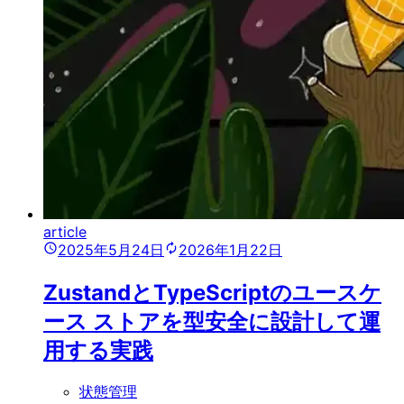
article
2025年5月24日
2026年1月22日
ZustandとTypeScriptのユースケ
ース ストアを型安全に設計して運
用する実践
状態管理