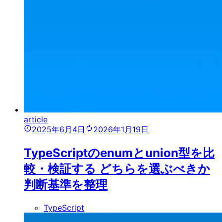
article
2025年6月4日
2026年1月19日
TypeScriptのenumとunion型を比
較・検証する どちらを選ぶべきか
判断基準を整理
TypeScript