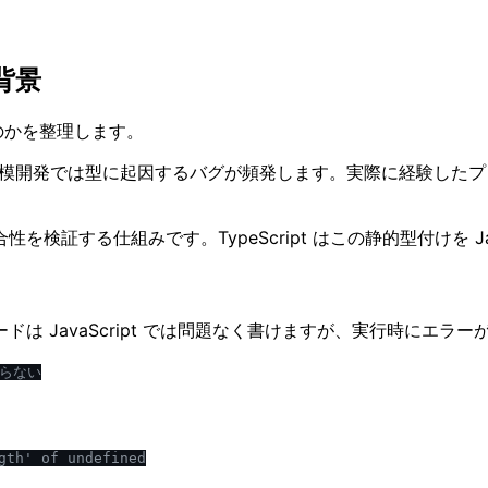
背景
るのかを整理します。
、大規模開発では型に起因するバグが頻発します。実際に経験した
。
証する仕組みです。TypeScript はこの静的型付けを Ja
 JavaScript では問題なく書けますが、実行時にエラー
からない
th' of undefined