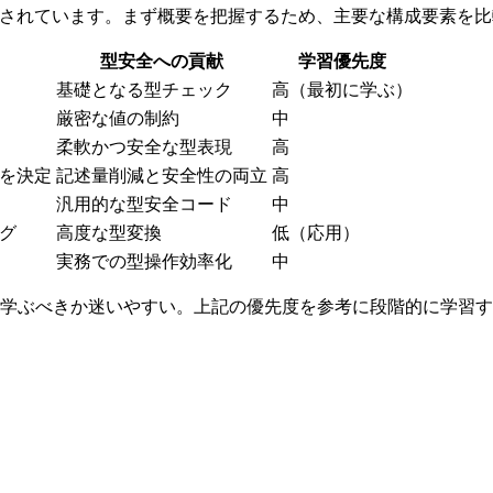
って構成されています。まず概要を把握するため、主要な構成要素を
型安全への貢献
学習優先度
基礎となる型チェック
高（最初に学ぶ）
厳密な値の制約
中
柔軟かつ安全な型表現
高
を決定
記述量削減と安全性の両立
高
汎用的な型安全コード
中
グ
高度な型変換
低（応用）
実務での型操作効率化
中
学ぶべきか迷いやすい。上記の優先度を参考に段階的に学習す