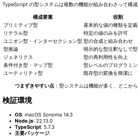
TypeScript の型システムは複数の機能が組み合わさ
構成要素
役割
プリミティブ型
基本的な値の種類を定義
リテラル型
特定の値のみを許可
ユニオン型・インターセクション型
型の合成と組み合わせ
型推論
明示的な型注釈なしで型
ジェネリクス
型の再利用性を向上
条件付き型・マップ型
型レベルのプログラミン
ユーティリティ型
既存型の変換を簡潔に
つまずきやすい点
：型システムは機能が多く、どこから
検証環境
OS
: macOS Sonoma 14.3
Node.js
: 22.13.0
TypeScript
: 5.7.3
主要パッケージ
: