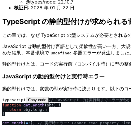
@types/node: 22.10.7
検証日
: 2026 年 01 月 22 日
TypeScript の静的型付けが求められる
この章では、なぜ TypeScript の型システムが必要とされ
JavaScript は動的型付け言語として柔軟性が高い一方
めた結果、本番環境で
参照エラーが発生しました
undefined
静的型付けとは、コードの実行前（コンパイル時）に型の整合性を検
JavaScript の動的型付けと実行時エラー
動的型付けでは、変数の型が実行時に決まります。以下のコードは
typescript
Copy code
/
/
 JavaScript では実行時までエラーがわ
function
getLength
(
obj
) {

return
 obj.
length
;

}

getLength
(
42
); 
/
/
 実行時エラー: Cannot read property 'leng