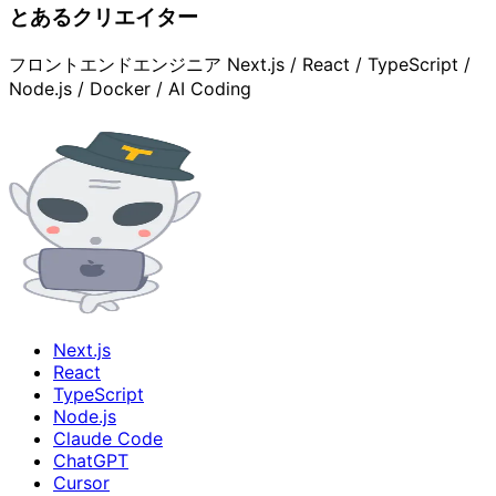
とあるクリエイター
フロントエンドエンジニア Next.js / React / TypeScript /
Node.js / Docker / AI Coding
Next.js
React
TypeScript
Node.js
Claude Code
ChatGPT
Cursor