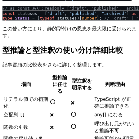
/
/
 as const あり：readonly ['draft', 'published', 'arc
const
 statuses = [
"draft"
, 
"published"
, 
"archived"
] 
as
type
Status
 = (
typeof
 statuses)[
number
]; 
/
/
 'draft' | '
この使い方により、静的型付けの恩恵を最大限に受けられま
す。
型推論と型注釈の使い分け詳細比較
記事冒頭の比較表をさらに詳しく整理します。
型推論
型注釈を
場面
に任せ
判断理由
明示する
る
リテラル値での初期
TypeScript が正
⭕
❌
化
確に推論できる
⭕
空配列
any[] になる
❌
[]
呼び出し元がない
⭕
関数の引数
❌
と推論不可
関数の戻り値（単
推論可能だが明示