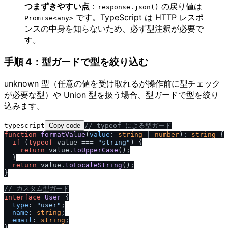
つまずきやすい点
：
の戻り値は
response.json()
です。TypeScript は HTTP レスポ
Promise<any>
ンスの中身を知らないため、必ず型注釈が必要で
す。
手順 4：型ガードで型を絞り込む
unknown 型（任意の値を受け取れるが操作前に型チェック
が必要な型）や Union 型を扱う場合、型ガードで型を絞り
込みます。
typescript
Copy code
/
/
 typeof による型ガード
function
formatValue
(
value
: 
string
 | 
number
): 
string
 {

if
 (
typeof
 value === 
"string"
) {

return
 value.
toUpperCase
();

  }

return
 value.
toLocaleString
();

}

/
/
 カスタム型ガード
interface
User
 {

type
: 
"user"
;

name
: 
string
;

email
: 
string
;

}
