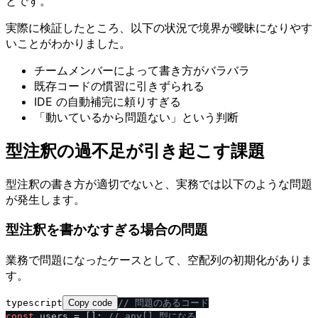
とです。
実際に検証したところ、以下の状況で境界が曖昧になりやす
いことがわかりました。
チームメンバーによって書き方がバラバラ
既存コードの慣習に引きずられる
IDE の自動補完に頼りすぎる
「動いているから問題ない」という判断
型注釈の過不足が引き起こす課題
型注釈の書き方が適切でないと、実務では以下のような問題
が発生します。
型注釈を書かなすぎる場合の問題
業務で問題になったケースとして、空配列の初期化がありま
す。
typescript
Copy code
/
/
 問題のあるコード
const
 users = []; 
/
/
 any[] 型になる