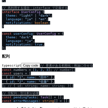
};

/
/
 再利用する場合：interface で定義する
interface
UserConfig
 {

theme
: 
"light"
 | 
"dark"
;

language
: 
"ja"
 | 
"en"
;

notifications
: 
boolean
;

}

const
userConfig
: 
UserConfig
 = {

theme
: 
"dark"
,

language
: 
"ja"
,

notifications
: 
true
,

配列
typescript
Copy code
/
/
 要素がある初期化：推論に任せる
const
 numbers = [
1
, 
2
, 
3
]; 
/
/
 number[]
const
 users = [

  { 
id
: 
"1"
, 
name
: 
"田中"
 },

  { 
id
: 
"2"
, 
name
: 
"佐藤"
 },

]; 
/
/
 { id: string; name: string; }[]
/
/
 空配列：型注釈が必要
const
pendingTasks
: 
Task
const
errorMessages
: 
string