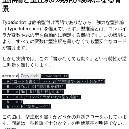
景
TypeScript は静的型付け言語でありながら、強力な型推論
（Type Inference）を備えています。型推論とは、コンパイ
ラが変数や式の型を自動的に判定する機能です。この機能に
より、すべての変数に型注釈を書かなくても型安全なコード
が書けます。
しかし実務では、この「書かなくても動く」という特性が逆
に判断を難しくします。
mermaid
Copy code
flowchart LR

  A["コードを書く"] --> B{"型推論で<br/>十分か？"}

  B -->|Yes| C["型注釈を省略"]

  B -->|No| D["型注釈を明示"]

  C --> E["コンパイラが<br/>型を推論"]

  D --> E

この図は、型注釈を書くかどうかの判断フローを示していま
す。問題は「型推論で十分か？」の判断基準が明確でないこ