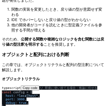
題が発生しました。
関数の実装を変更したとき、戻り値の型が意図せず変
わる
IDE でホバーしないと戻り値の型がわからない
他の開発者がコードを読むときに型定義ファイルを参
照する手間が増える
そのため、
公開する関数や複雑なロジックを含む関数には戻
り値の型注釈を明示する
ことを推奨します。
オブジェクトと配列における判断
この章では、オブジェクトリテラルと配列の型注釈について
解説します。
オブジェクトリテラル
typescript
Copy code
/
/
 即座に使い捨てる場合：推論に任せる
const
 config = {

host
: 
"localhost"
,

port
: 
3000
,

debug
: 
true
,
