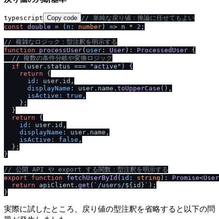
typescript
Copy code
/
/
 単純な戻り値：推論に任せてもよい
const
double
 = (
n
: 
number
) => n * 
2
;

/
/
 複雑なロジック：型注釈を明示する
function
processUser
(
user
: 
User
): 
ProcessedUser
 {

/
/
 複数の条件分岐や変換ロジック
if
 (user.
status
 === 
"active"
) {

return
 {

id
: user.
id
,

displayName
: user.
name
.
toUpperCase
(),

isActive
: 
true
,

    };

  }

return
 {

id
: user.
id
,

displayName
: user.
name
,

isActive
: 
false
,

  };

}

/
/
 公開 API や export する関数：型注釈を明示する
export
function
fetchUserById
(
id
: 
string
): 
Promise
<
User
return
 apiClient.
get
(
`
/
users
/
${id}
`
);

実際に試したところ、戻り値の型注釈を省略すると以下の問