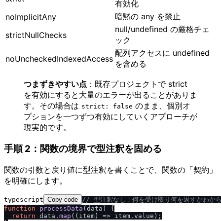
有効化
暗黙の any を禁止
noImplicitAny
null/undefined の厳格チェ
strictNullChecks
ック
配列アクセスに undefined
noUncheckedIndexedAccess
を含める
つまずきやすい点
：既存プロジェクトで strict
を有効にすると大量のエラーが出ることがありま
す。その場合は
のまま、個別オ
strict: false
プションを一つずつ有効にしていくアプローチが
現実的です。
手順 2：関数の境界で型注釈を固める
関数の引数と戻り値に型注釈を書くことで、関数の「契約」
を明確にします。
typescript
Copy code
/
/
 型注釈なし：何を受け取り何を返すかわか
function
processData
(
data
) {

return
 data.
map
(
(
item
) =>
 item.
value
);
