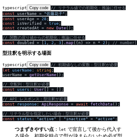
typescript
Copy code
/
/
 リテラル値での初期化：推論に任せる
const
 userName = 
"佐藤花子"
const
 userAge = 
28
const
 isVerified = 
true
const
 createdAt = 
new
Date
();

/
/
 関数の戻り値からの初期化：推論に任せる
const
 doubled = [
1
, 
2
, 
3
].
map
(
(
n
) =>
 n * 
2
); 
/
/
 number[
型注釈を明示する場面
typescript
Copy code
/
/
 初期値なしの変数：型注釈が必要
let
userName
: 
string
;

userName = 
getUserName
();

/
/
 空配列：型注釈が必要
const
users
: 
User
[] = [];

/
/
 API レスポンス：型注釈が必要
const
response
: 
ApiResponse
 = 
await
fetchData
();

/
/
 リテラル型を指定したい場合：型注釈が必要
const
status
: 
"active"
 | 
"inactive"
 = 
"active"
つまずきやすい点
：
で宣言して後から代入す
let
る場合、初期化時点で型が決まらないため必ず型