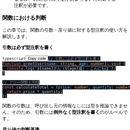
注釈が必要です。
関数における判断
この章では、関数の引数・戻り値に対する型注釈の使い方を
解説します。
引数は必ず型注釈を書く
typescript
Copy code
/
/
 引数には必ず型注釈を書く
function
greetUser
(
name
: 
string
, 
age
: 
number
): 
void
 {

console
.
log
(
`
${name}
さん（
${age}
歳）、こんにちは`
);

}

/
/
 アロー関数も同様
const
 calculateTotal = (
price
: 
number
, 
quantity
: 
number
return
 price * quantity;

関数の引数は、呼び出し元の情報なしには型を推論できませ
ん。そのため、引数には
例外なく型注釈を書く
のがルールで
す。
戻り値の判断基準