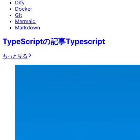
Dify
Docker
Git
Mermaid
Markdown
TypeScriptの記事
Typescript
もっと見る