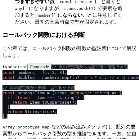
つまずきやすい点
：
と書くと
const items = []
になりますが、
で要素を追
any[]
items.push(1)
加すると
に
ならない
ことに注意してく
number[]
ださい。最初の宣言時点で型が固定されます。
コールバック関数における判断
この章では、コールバック関数の引数の型注釈について解説
します。
typescript
Copy code
/
/
 親の型定義から推論可能：省略できる
const
 numbers = [
1
, 
2
, 
3
const
 doubled = numbers.
map
(
(
n
) =>
 n * 
2
); 
/
/
 n は num
/
/
 親の型定義が不明確：型注釈が必要
const
 processItem = (
item
: 
unknown
): 
string
 =>
 {

if
 (
typeof
 item === 
"string"
) {

return
 item.
toUpperCase
();

  }

return
String
(item);

などの組み込みメソッドは、配列の要
Array.prototype.map
素型からコールバック引数の型を推論できます。一方、独自