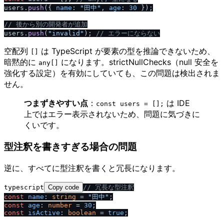
users.
push
({ 
name
: 
"田中"
, 
age
: 
30
 });

/
/
 後から別の開発者が追加
users.
push
(
"invalid"
); 
/
/
 エラーにならない
空配列
は TypeScript が要素の型を推論できないため、
[]
暗黙的に
になります。strictNullChecks（null 安全を
any[]
強化する設定）を有効にしていても、この問題は検出されま
せん。
つまずきやすい点
：
は IDE
const users = [];
上ではエラー表示されないため、問題に気づきに
くいです。
型注釈を書きすぎる場合の問題
逆に、すべてに型注釈を書くと冗長になります。
typescript
Copy code
/
/
 冗長な型注釈
const
name
: 
string
 = 
"田中"
const
age
: 
number
 = 
30
const
isActive
: 
boolean
 = 
true
;
