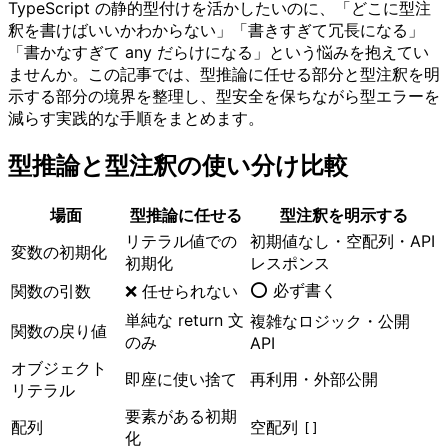
TypeScript の静的型付けを活かしたいのに、「どこに型注
釈を書けばいいかわからない」「書きすぎて冗長になる」
「書かなすぎて any だらけになる」という悩みを抱えてい
ませんか。この記事では、型推論に任せる部分と型注釈を明
示する部分の境界を整理し、型安全を保ちながら型エラーを
減らす実践的な手順をまとめます。
型推論と型注釈の使い分け比較
場面
型推論に任せる
型注釈を明示する
リテラル値での
初期値なし・空配列・API
変数の初期化
初期化
レスポンス
⭕ 必ず書く
関数の引数
❌ 任せられない
単純な return 文
複雑なロジック・公開
関数の戻り値
のみ
API
オブジェクト
即座に使い捨て
再利用・外部公開
リテラル
要素がある初期
配列
空配列
[]
化