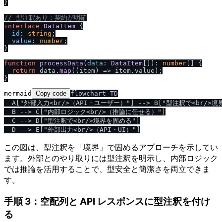
}

/
/
 型注釈あり：契約が明確
interface
DataItem
 {

id
: 
string
;

value
: 
number
;

}

function
processData
(
data
: 
DataItem
[]
): 
number
[] {

return
 data.
map
(
(
item
) =>
 item.
value
);

mermaid
Copy code
flowchart TD

  A["外部入力<br/>（API・ユーザー）"] --> B["型注釈で<br/>境
  B --> C["内部ロジック<br/>（推論に任せる）"]

  C --> D["型注釈で<br/>境界を固める"]

この図は、型注釈を「境界」で固めるアプローチを示してい
ます。外部とのやり取りには型注釈を明示し、内部ロジック
では推論を活用することで、型安全と簡潔さを両立できま
す。
手順 3：空配列と API レスポンスに型注釈を付け
る