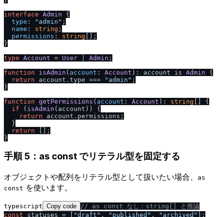
interface
Admin
 {

type
: 
"admin"
;

name
: 
string
;

permissions
: 
string
[];

}

type
Account
 = 
User
 | 
Admin
;

function
isAdmin
(
account
: 
Account
): account is 
Admin
 {

return
 account.
type
 === 
"admin"
;

}

function
getPermissions
(
account
: 
Account
): 
string
[] {

if
 (
isAdmin
(account)) {

return
 account.
permissions
;

  }

return
 [];

手順 5：as const でリテラル型を固定する
オブジェクトや配列をリテラル型として扱いたい場合、
as
を使います。
const
typescript
Copy code
/
/
 as const なし：string[] と推論
const
 statuses = [
"draft"
, 
"published"
, 
"archived"
];
