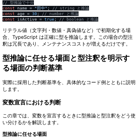
/
/
 型推論で十分
const
 name = 
"田中"
; 
/
/
 string と推論
const
 age = 
30
; 
/
/
 number と推論
const
 isActive = 
true
; 
/
/
 boolean と推論
リテラル値（文字列・数値・真偽値など）で初期化する場
合、TypeScript は正確に型を推論します。この場合の型注
釈は冗長であり、メンテナンスコストが増えるだけです。
型推論に任せる場面と型注釈を明示す
る場面の判断基準
実際に採用した判断基準を、具体的なコード例とともに説明
します。
変数宣言における判断
この章では、変数を宣言するときに型推論と型注釈をどう使
い分けるかを解説します。
型推論に任せる場面