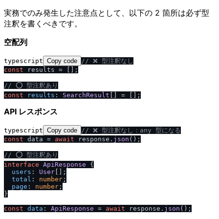
実務でのみ発生した注意点として、以下の 2 箇所は必ず型
注釈を書くべきです。
空配列
typescript
Copy code
/
/
 ❌ 型注釈なし
const
 results = [];

/
/
 ⭕ 型注釈あり
const
results
: 
SearchResult
API レスポンス
typescript
Copy code
/
/
 ❌ 型注釈なし：any 型になる
const
 data = 
await
 response.
json
();

/
/
 ⭕ 型注釈あり
interface
ApiResponse
 {

users
: 
User
[];

total
: 
number
;

page
: 
number
;

}

const
data
: 
ApiResponse
 = 
await
 response.
json