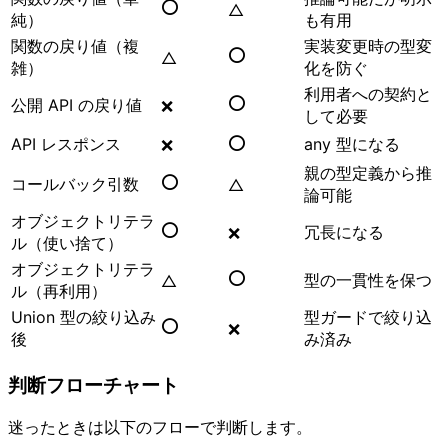
⭕
△
純）
も有用
関数の戻り値（複
実装変更時の型変
⭕
△
雑）
化を防ぐ
利用者への契約と
⭕
公開 API の戻り値
❌
して必要
⭕
API レスポンス
any 型になる
❌
親の型定義から推
⭕
コールバック引数
△
論可能
オブジェクトリテラ
⭕
冗長になる
❌
ル（使い捨て）
オブジェクトリテラ
⭕
型の一貫性を保つ
△
ル（再利用）
Union 型の絞り込み
型ガードで絞り込
⭕
❌
後
み済み
判断フローチャート
迷ったときは以下のフローで判断します。