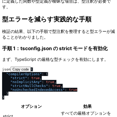
に定義した関数や型定義が曖昧な場合は、型注釈が必要で
す。
型エラーを減らす実践的な手順
検証の結果、以下の手順で型注釈を整理すると型エラーが減
ることがわかりました。
手順 1：tsconfig.json の strict モードを有効化
まず、TypeScript の厳格な型チェックを有効にします。
json
Copy code
{
"compilerOptions"
:
{
"strict"
:
true
,
"noImplicitAny"
:
true
,
"strictNullChecks"
:
true
,
"noUncheckedIndexedAccess"
:
true
}
}
オプション
効果
すべての厳格オプションを
strict