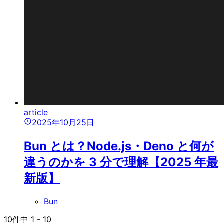
article
2025年10月25日
Bun とは？Node.js・Deno と何が
違うのかを 3 分で理解【2025 年最
新版】
Bun
10
件中
1
-
10