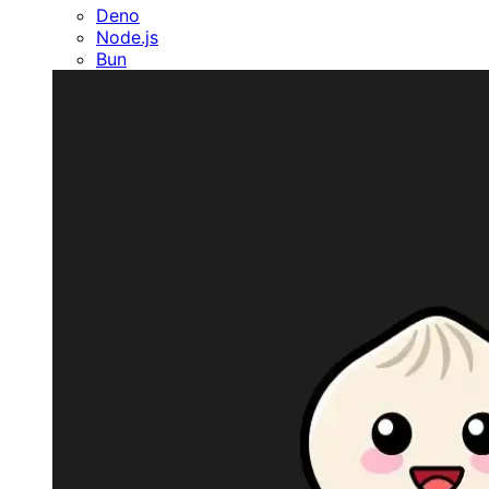
Deno
Node.js
Bun