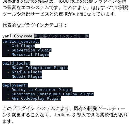
Jenkins の最大の強みは、1800 以上の公開プラグインを持
つ豊富なエコシステムです。これにより、ほぼすべての開発
ツールや外部サービスとの連携が可能になっています。
代表的なプラグインカテゴリ：
yaml
Copy code
# 主要プラグインカテゴリー例
version_control:
-
Git
Plugin
-
Subversion
Plugin
-
Mercurial
Plugin
build_tools:
-
Maven
Integration
Plugin
-
Gradle
Plugin
-
NodeJS
Plugin
deployment:
-
Deploy
to
Container
Plugin
-
Kubernetes
Continuous
Deploy
Plugin
-
AWS
CodeDeploy
Plugin
このプラグイン システムにより、既存の開発ツールチェー
ンを変更することなく、Jenkins を導入できる柔軟性があり
ます。