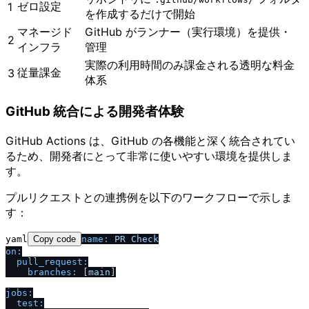
ゼロ設定
1
を作成するだけで開始
マネージド
GitHub がランナー（実行環境）を提供・
2
インフラ
管理
実際の利用時間のみ課金される透明な料金
従量課金
3
体系
GitHub 統合による開発者体験
GitHub Actions は、GitHub の各機能と深く統合されてい
るため、開発者にとって非常に使いやすい環境を提供しま
す。
プルリクエストとの連携例を以下のワークフローで示しま
す：
yaml
Copy code
name:
PR
Check
on:
pull_request:
branches:
 [
main
]

jobs:
test: