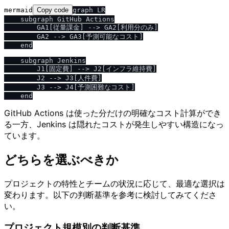
mermaid
Copy code
graph LR

    subgraph GitHub Actions

        GA1[従量課金] --> GA2[利用分のみ]

        GA2 --> GA3[予測可能なコスト]

    end

    subgraph Jenkins

        J1[固定費] --> J2[インフラ維持費]

        J2 --> J3[人件費]

        J3 --> J4[予測困難なコスト]

GitHub Actions は使った分だけの明確なコスト計算ができ
る一方、Jenkins は隠れたコストが発生しやすい構造になっ
ています。
どちらを選ぶべきか
プロジェクトの特性とチームの状況に応じて、最適な選択は
変わります。以下の判断基準を参考に検討してみてくださ
い。
プロジェクト規模別の判断基準