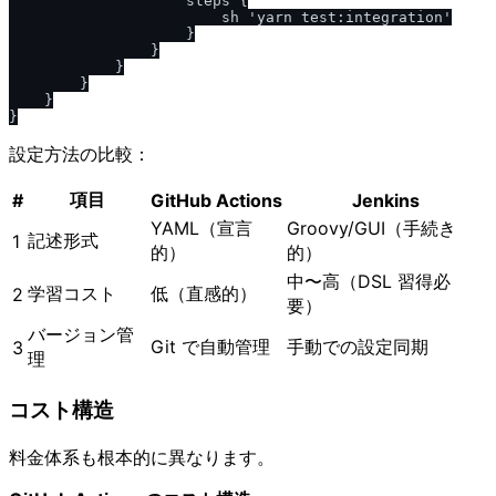
                    steps {

                        sh 'yarn test:integration'

                    }

                }

            }

        }

    }

設定方法の比較：
項目
#
GitHub Actions
Jenkins
YAML（宣言
Groovy/GUI（手続き
記述形式
1
的）
的）
中〜高（DSL 習得必
学習コスト
低（直感的）
2
要）
バージョン管
Git で自動管理
手動での設定同期
3
理
コスト構造
料金体系も根本的に異なります。