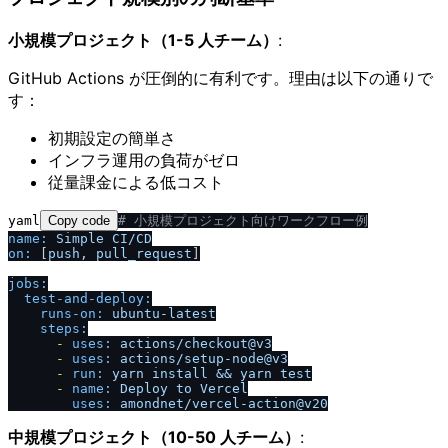
小規模プロジェクト（1-5 人チーム）
:
GitHub Actions が圧倒的に有利です。理由は以下の通りで
す：
初期設定の簡単さ
インフラ運用の負荷がゼロ
従量課金による低コスト
yaml
Copy code
# 小規模プロジェクト向けワークフロー例
name:
Simple
CI
/
CD
on:
 [
push
, 
pull_request
]

jobs:
test-and-deploy:
runs-on:
ubuntu-latest
steps:
-
uses:
actions
/
checkout@v3
-
uses:
actions
/
setup-node@v3
-
run:
yarn
install
&&
yarn
test
-
name:
Deploy
to
Vercel
uses:
amondnet
/
vercel-action@v20
中規模プロジェクト（10-50 人チーム）
: