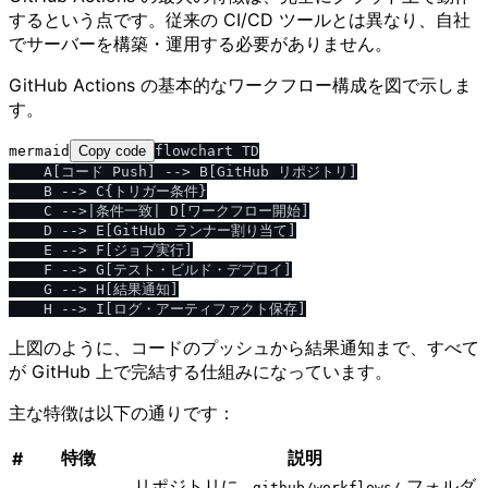
するという点です。従来の CI/CD ツールとは異なり、自社
でサーバーを構築・運用する必要がありません。
GitHub Actions の基本的なワークフロー構成を図で示しま
す。
mermaid
Copy code
flowchart TD

    A[コード Push] --> B[GitHub リポジトリ]

    B --> C{トリガー条件}

    C -->|条件一致| D[ワークフロー開始]

    D --> E[GitHub ランナー割り当て]

    E --> F[ジョブ実行]

    F --> G[テスト・ビルド・デプロイ]

    G --> H[結果通知]

上図のように、コードのプッシュから結果通知まで、すべて
が GitHub 上で完結する仕組みになっています。
主な特徴は以下の通りです：
特徴
説明
#
リポジトリに
フォルダ
.github​/​workflows​/​