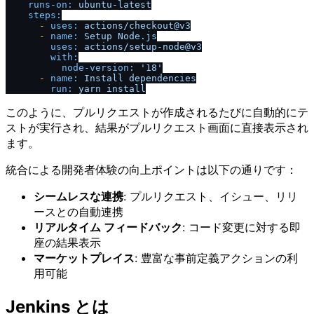
runs-on:
ubuntu-latest
steps:
-
uses:
actions
/
checkout@v3
-
name:
Setup
Node.js
uses:
actions
/
setup-node@v3
with:
node-version:
'18'
-
name:
Install
dependencies
run:
yarn
install
このように、プルリクエストが作成されるたびに自動的にテ
ストが実行され、結果がプルリクエスト画面に直接表示され
ます。
統合による開発者体験の向上ポイントは以下の通りです：
シームレスな連携
: プルリクエスト、イシュー、リリ
ースとの自動連携
リアルタイム フィードバック
: コード変更に対する即
座の結果表示
マーケットプレイス
: 豊富な事前定義アクションの利
用可能
Jenkins とは