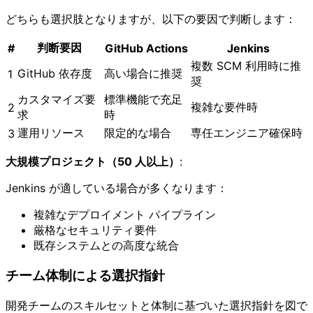
どちらも選択肢となりますが、以下の要因で判断します：
判断要因
#
GitHub Actions
Jenkins
複数 SCM 利用時に推
GitHub 依存度
高い場合に推奨
1
奨
カスタマイズ要
標準機能で充足
複雑な要件時
2
求
時
運用リソース
限定的な場合
専任エンジニア確保時
3
大規模プロジェクト（50 人以上）
:
Jenkins が適している場合が多くなります：
複雑なデプロイメント パイプライン
厳格なセキュリティ要件
既存システムとの高度な統合
チーム体制による選択指針
開発チームのスキルセットと体制に基づいた選択指針を図で