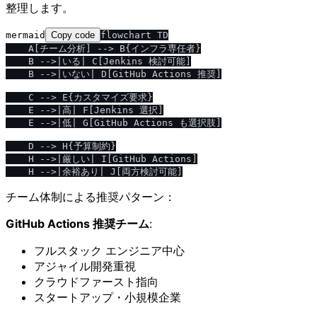
整理します。
mermaid
Copy code
flowchart TD

    A[チーム分析] --> B{インフラ専任者}

    B -->|いる| C[Jenkins 検討可能]

    B -->|いない| D[GitHub Actions 推奨]

    C --> E{カスタマイズ要求}

    E -->|高| F[Jenkins 選択]

    E -->|低| G[GitHub Actions も選択肢]

    D --> H{予算制約}

    H -->|厳しい| I[GitHub Actions]

チーム体制による推奨パターン：
GitHub Actions 推奨チーム
:
フルスタック エンジニア中心
アジャイル開発重視
クラウドファースト指向
スタートアップ・小規模企業