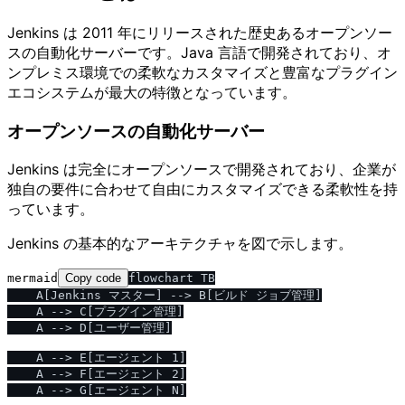
Jenkins は 2011 年にリリースされた歴史あるオープンソー
スの自動化サーバーです。Java 言語で開発されており、オ
ンプレミス環境での柔軟なカスタマイズと豊富なプラグイン
エコシステムが最大の特徴となっています。
オープンソースの自動化サーバー
Jenkins は完全にオープンソースで開発されており、企業が
独自の要件に合わせて自由にカスタマイズできる柔軟性を持
っています。
Jenkins の基本的なアーキテクチャを図で示します。
mermaid
Copy code
flowchart TB

    A[Jenkins マスター] --> B[ビルド ジョブ管理]

    A --> C[プラグイン管理]

    A --> D[ユーザー管理]

    A --> E[エージェント 1]

    A --> F[エージェント 2]

    A --> G[エージェント N]
