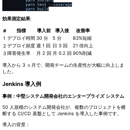
          yarn install

          yarn test --coverage

効果測定結果
:
指標
導入前
導入後
改善率
#
デプロイ時間
30 分
5 分
83%短縮
1
デプロイ頻度
週 1 回
日 3 回
21 倍向上
2
障害発生率
月 2 回
月 0.2 回
90%削減
3
導入から 3 ヶ月で、開発チームの生産性が大幅に向上しま
した。
Jenkins 導入例
事例：中堅システム開発会社のエンタープライズ システム
50 人規模のシステム開発会社が、複数のプロジェクトを横
断する CI/CD 基盤として Jenkins を導入した事例です。
導入の背景：