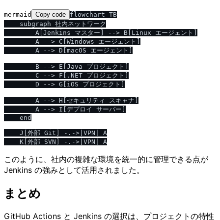
mermaid
Copy code
flowchart TB

    subgraph 社内ネットワーク

        A[Jenkins マスター] --> B[Linux エージェント]

        A --> C[Windows エージェント]

        A --> D[macOS エージェント]

        B --> E[Java プロジェクト]

        C --> F[.NET プロジェクト]

        D --> G[iOS プロジェクト]

        A --> H[セキュリティ スキャナ]

        A --> I[デプロイ サーバー]

    end

    J[外部 Git] -.->|VPN| A

このように、社内の複雑な環境を統一的に管理できる点が
Jenkins の強みとして活用されました。
まとめ
GitHub Actions と Jenkins の選択は、プロジェクトの特性