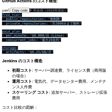
GitHub Actions のコスト構造
:
yaml
Copy code
# 料金例（2024年現在）
free_tier:
public_repositories:
'無制限'
private_repositories:
'月2000分まで無料'
paid_plan:
per_minute:
'$0.008
/
分（Linux）'
concurrent_jobs:
'最大20並列'
storage:
artifacts:
'$0.25
/
GB
/
月'
Jenkins のコスト構造
:
初期コスト
: サーバー調達費、ライセンス費（商用版
の場合）
運用コスト
: 電気代、データセンター費用、メンテナ
ンス人件費
スケーリング コスト
: 追加サーバー、ストレージ拡張
費用
コスト比較の図解：