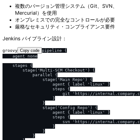
複数のバージョン管理システム（Git、SVN、
Mercurial）を使用
オンプレミスでの完全なコントロールが必要
厳格なセキュリティ・コンプライアンス要件
Jenkins パイプライン設計：
groovy
Copy code
pipeline {

    agent none

    stages {

        stage('Multi-SCM Checkout') {

            parallel {

                stage('Main Repo') {

                    agent { label 'linux' }

                    steps {

                        git 'https://internal.company.c
                    }

                }

                stage('Config Repo') {

                    agent { label 'linux' }

                    steps {

                        svn 'https://internal.company.c
                    }

                }

            }
