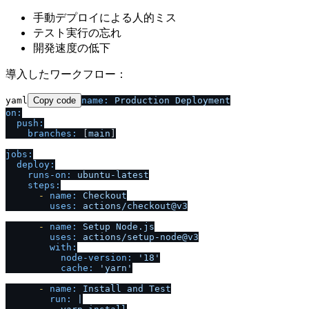
手動デプロイによる人的ミス
テスト実行の忘れ
開発速度の低下
導入したワークフロー：
yaml
Copy code
name:
Production
Deployment
on:
push:
branches:
 [
main
]

jobs:
deploy:
runs-on:
ubuntu-latest
steps:
-
name:
Checkout
uses:
actions
/
checkout@v3
-
name:
Setup
Node.js
uses:
actions
/
setup-node@v3
with:
node-version:
'18'
cache:
'yarn'
-
name:
Install
and
Test
run:
|
