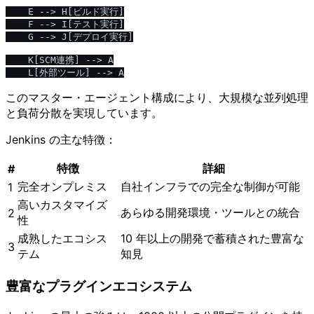
    E --> H[ビルド実行]

    F --> I[テスト実行]

    G --> J[デプロイ実行]

    K[SCM連携] --> A

このマスター・エージェント構成により、大規模な並列処理
と負荷分散を実現しています。
Jenkins の主な特徴：
特徴
詳細
#
完全オンプレミス
自社インフラでの完全な制御が可能
1
高いカスタマイズ
あらゆる開発環境・ツールとの統合
2
性
成熟したエコシス
10 年以上の開発で蓄積された豊富な
3
テム
知見
豊富なプラグインエコシステム