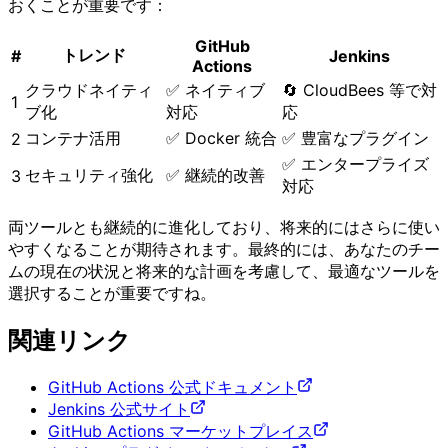
おくことが重要です：
GitHub
トレンド
#
Jenkins
Actions
クラウドネイティ
✅ ネイティブ
🔄 CloudBees 等で対
1
ブ化
対応
応
コンテナ活用
✅ Docker 統合
✅ 豊富なプラグイン
2
✅ エンタープライズ
セキュリティ強化
✅ 継続的改善
3
対応
両ツールとも継続的に進化しており、将来的にはさらに使い
やすくなることが期待されます。最終的には、あなたのチー
ムの現在の状況と将来的な計画を考慮して、最適なツールを
選択することが重要ですね。
関連リンク
GitHub Actions 公式ドキュメント
Jenkins 公式サイト
GitHub Actions マーケットプレイス