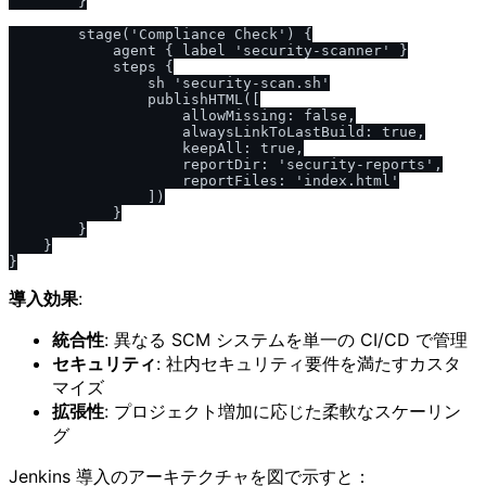
        }

        stage('Compliance Check') {

            agent { label 'security-scanner' }

            steps {

                sh 'security-scan.sh'

                publishHTML([

                    allowMissing: false,

                    alwaysLinkToLastBuild: true,

                    keepAll: true,

                    reportDir: 'security-reports',

                    reportFiles: 'index.html'

                ])

            }

        }

    }

導入効果
:
統合性
: 異なる SCM システムを単一の CI/CD で管理
セキュリティ
: 社内セキュリティ要件を満たすカスタ
マイズ
拡張性
: プロジェクト増加に応じた柔軟なスケーリン
グ
Jenkins 導入のアーキテクチャを図で示すと：