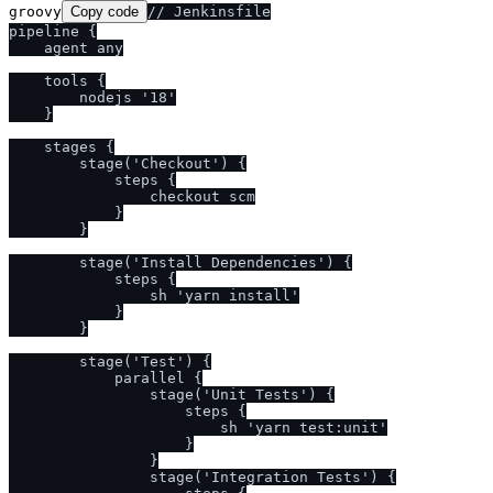
groovy
Copy code
// Jenkinsfile

pipeline {

    agent any

    tools {

        nodejs '18'

    }

    stages {

        stage('Checkout') {

            steps {

                checkout scm

            }

        }

        stage('Install Dependencies') {

            steps {

                sh 'yarn install'

            }

        }

        stage('Test') {

            parallel {

                stage('Unit Tests') {

                    steps {

                        sh 'yarn test:unit'

                    }

                }

                stage('Integration Tests') {
