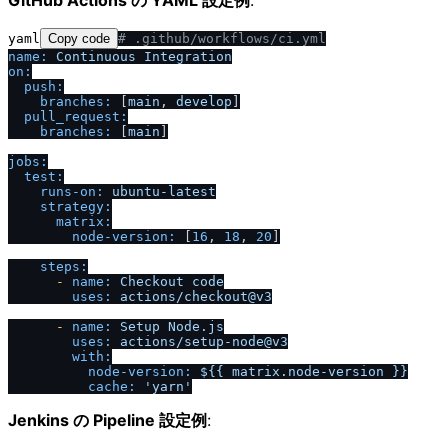
GitHub Actions の YAML 設定例
:
yaml
Copy code
# .github
/
workflows
/
ci.yml
name:
Continuous
Integration
on:
push:
branches:
 [
main
, 
develop
]

pull_request:
branches:
 [
main
]

jobs:
test:
runs-on:
ubuntu-latest
strategy:
matrix:
node-version:
 [
16
, 
18
, 
20
]

steps:
-
name:
Checkout
code
uses:
actions
/
checkout@v3
-
name:
Setup
Node.js
uses:
actions
/
setup-node@v3
with:
node-version:
${{
matrix.node-version
}}
cache:
'yarn'
Jenkins の Pipeline 設定例
: