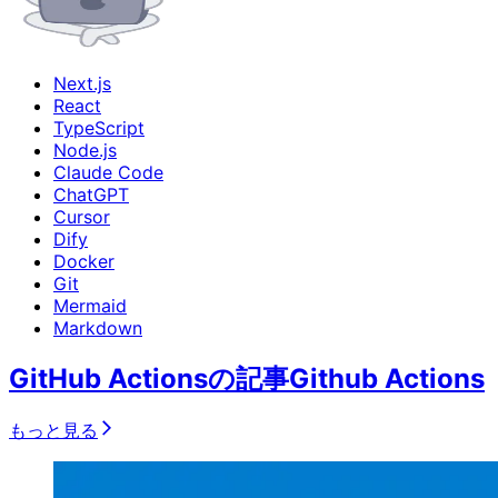
Next.js
React
TypeScript
Node.js
Claude Code
ChatGPT
Cursor
Dify
Docker
Git
Mermaid
Markdown
GitHub Actionsの記事
Github Actions
もっと見る