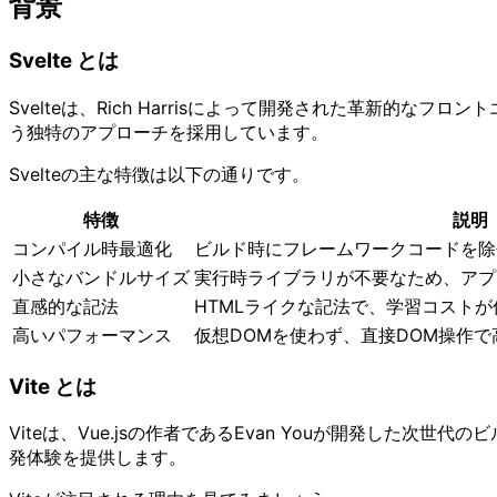
背景
Svelte とは
Svelteは、Rich Harrisによって開発された革新的なフロ
う独特のアプローチを採用しています。
Svelteの主な特徴は以下の通りです。
特徴
説明
コンパイル時最適化
ビルド時にフレームワークコードを除去し
小さなバンドルサイズ
実行時ライブラリが不要なため、アプ
直感的な記法
HTMLライクな記法で、学習コストが
高いパフォーマンス
仮想DOMを使わず、直接DOM操作で
Vite とは
Viteは、Vue.jsの作者であるEvan Youが開発した次世代
発体験を提供します。