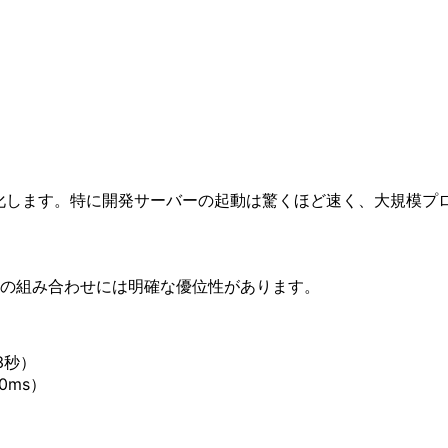
速化します。特に開発サーバーの起動は驚くほど速く、大規模プ
elteの組み合わせには明確な優位性があります。
-3秒）
00ms）