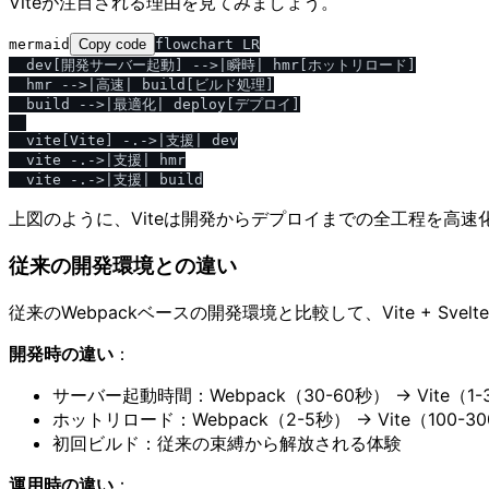
Viteが注目される理由を見てみましょう。
mermaid
Copy code
flowchart LR

  dev[開発サーバー起動] -->|瞬時| hmr[ホットリロード]

  hmr -->|高速| build[ビルド処理]

  build -->|最適化| deploy[デプロイ]

  vite[Vite] -.->|支援| dev

  vite -.->|支援| hmr

上図のように、Viteは開発からデプロイまでの全工程を高
従来の開発環境との違い
従来のWebpackベースの開発環境と比較して、Vite + Sv
開発時の違い
：
サーバー起動時間：Webpack（30-60秒） → Vite（1
ホットリロード：Webpack（2-5秒） → Vite（100-3
初回ビルド：従来の束縛から解放される体験
運用時の違い
：