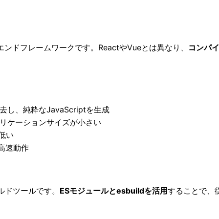
ントエンドフレームワークです。ReactやVueとは異なり、
コンパイ
、純粋なJavaScriptを生成
リケーションサイズが小さい
低い
高速動作
のビルドツールです。
ESモジュールとesbuildを活用
することで、従