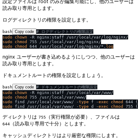
設定ファイルは root のみが編集可能にし、他のユーザーは
読み取り専用とします。
ログディレクトリの権限を設定します。
bash
Copy code
# ログディレクトリの権限設定
sudo
chown
sudo
chmod
sudo
chmod
 644 /usr/local/var/log/nginx/*.
log
nginx ユーザーが書き込めるようにしつつ、他のユーザーは
読み取り専用とします。
ドキュメントルートの権限を設定しましょう。
bash
Copy code
# ドキュメントルートの権限設定
sudo
chown
sudo
chmod
sudo
 find /usr/local/var/www/ -
type
 f -
exec
chmod
sudo
 find /usr/local/var/www/ -
type
 d -
exec
chmod
ディレクトリは
（実行権限が必要）、ファイルは
755
（読み取り専用で十分）とします。
644
キャッシュディレクトリはより厳密な権限にします。