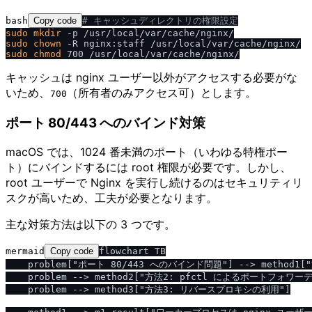
bash
Copy code
# キャッシュディレクトリの権限設定
sudo
mkdir
sudo
chown
sudo
chmod
キャッシュは nginx ユーザー以外がアクセスする必要がな
いため、
（所有者のみアクセス可）とします。
700
ポート 80/443 へのバインド対策
macOS では、1024 番未満のポート（いわゆる特権ポー
ト）にバインドするには root 権限が必要です。しかし、
root ユーザーで Nginx を実行し続けるのはセキュリティリ
スクが高いため、工夫が必要となります。
主な対策方法は以下の 3 つです。
mermaid
Copy code
flowchart TB

    problem["ポート 80/443 へのバインド問題"] --> method
    problem --> method2["方法2: pfctl によるポートフォワーデ
    problem --> method3["方法3: リバースプロキシの利用"]
