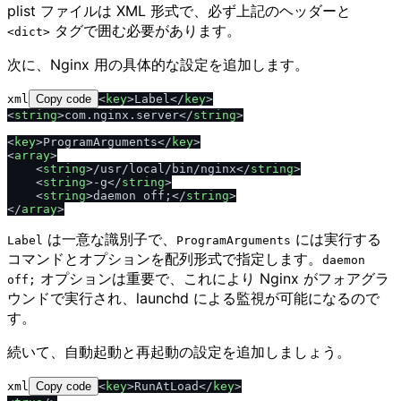
plist ファイルは XML 形式で、必ず上記のヘッダーと
タグで囲む必要があります。
<dict>
次に、Nginx 用の具体的な設定を追加します。
xml
Copy code
<
key
>
Label
<
/
key
>
<
string
>
com.nginx.server
<
/
string
>
<
key
>
ProgramArguments
<
/
key
>
<
array
>
<
string
>
/usr/local/bin/nginx
<
/
string
>
<
string
>
-g
<
/
string
>
<
string
>
daemon off;
<
/
string
>
<
/
array
>
は一意な識別子で、
には実行する
Label
ProgramArguments
コマンドとオプションを配列形式で指定します。
daemon
オプションは重要で、これにより Nginx がフォアグラ
off;
ウンドで実行され、launchd による監視が可能になるので
す。
続いて、自動起動と再起動の設定を追加しましょう。
xml
Copy code
<
key
>
RunAtLoad
<
/
key
>