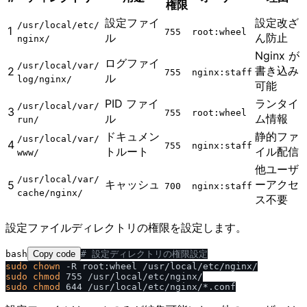
権限
設定ファイ
設定改ざ
​/​usr​/​local​/​etc​/​
1
755
root:wheel
ル
ん防止
nginx​/​
Nginx が
ログファイ
​/​usr​/​local​/​var​/​
書き込み
2
755
nginx:staff
ル
log​/​nginx​/​
可能
PID ファイ
ランタイ
​/​usr​/​local​/​var​/​
3
755
root:wheel
ル
ム情報
run​/​
ドキュメン
静的ファ
​/​usr​/​local​/​var​/​
4
755
nginx:staff
トルート
イル配信
www​/​
他ユーザ
​/​usr​/​local​/​var​/​
キャッシュ
ーアクセ
5
700
nginx:staff
cache​/​nginx​/​
ス不要
設定ファイルディレクトリの権限を設定します。
bash
Copy code
# 設定ディレクトリの権限設定
sudo
chown
sudo
chmod
sudo
chmod