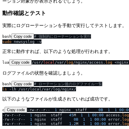
ーション対象かが表示されるでしょう。
動作確認とテスト
実際にログローテーションを手動で実行してテストします。
bash
Copy code
# 強制的にローテーションを実行
sudo
正常に動作すれば、以下のような処理が行われます。
lua
Copy code
/usr/
local
/var/
log
/nginx/access.
log
 <nginx
ログファイルの状態を確認しましょう。
bash
Copy code
# ローテーション後のログファイル一覧
ls
以下のようなファイルが生成されていれば成功です。
c
Copy code
-rw-r--r--  
1
 nginx  staff     
0B
1
1
00
:
0
-rw-r--r--  
1
 nginx  staff   
45
M  
1
1
00
:
00
 access.
log
-rw-r--r--  
1
 nginx  staff     
0B
1
1
00
:
00
 error.
log
-rw-r--r--  
1
 nginx  staff   
1.2
M  
1
1
00
:
00
 error.
log