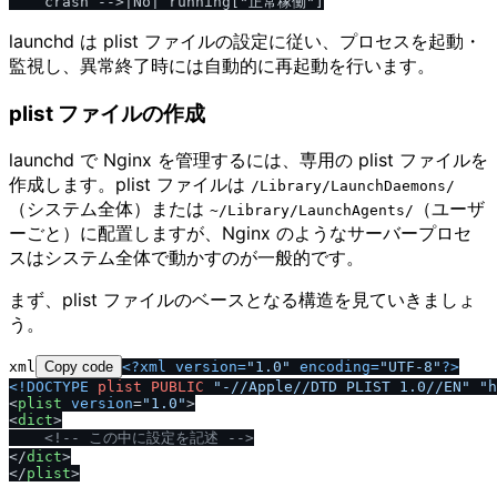
launchd は plist ファイルの設定に従い、プロセスを起動・
監視し、異常終了時には自動的に再起動を行います。
plist ファイルの作成
launchd で Nginx を管理するには、専用の plist ファイルを
作成します。plist ファイルは
​/​Library​/​LaunchDaemons​/​
（システム全体）または
（ユーザ
~​/​Library​/​LaunchAgents​/​
ーごと）に配置しますが、Nginx のようなサーバープロセ
スはシステム全体で動かすのが一般的です。
まず、plist ファイルのベースとなる構造を見ていきましょ
う。
xml
Copy code
<?xml version=
"1.0"
 encoding=
"UTF-8"
?>
<!DOCTYPE 
plist
PUBLIC
"-//Apple//DTD PLIST 1.0//EN"
"h
<
plist
version
=
"1.0"
>
<
dict
>
<!-- この中に設定を記述 -->
<
/
dict
>
<
/
plist
>