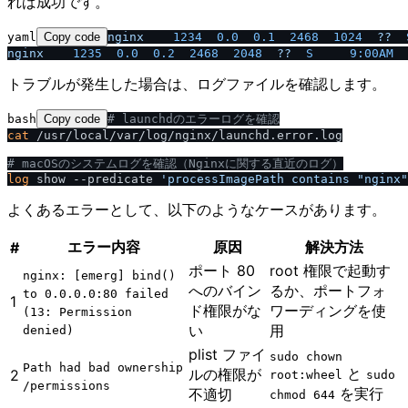
れば成功です。
yaml
Copy code
nginx
1234  
0.0
0.1
2468  
1024
??
nginx
1235  
0.0
0.2
2468  
2048
??
S     9:00AM  
トラブルが発生した場合は、ログファイルを確認します。
bash
Copy code
# launchdのエラーログを確認
cat
 /usr/local/var/log/nginx/launchd.error.log

# macOSのシステムログを確認（Nginxに関する直近のログ）
log
 show --predicate 
'processImagePath contains "nginx"
よくあるエラーとして、以下のようなケースがあります。
エラー内容
原因
解決方法
#
ポート 80
root 権限で起動す
nginx: [emerg] bind()
へのバイン
るか、ポートフォ
to 0.0.0.0:80 failed
1
ド権限がな
ワーディングを使
(13: Permission
い
用
denied)
plist ファイ
sudo chown
Path had bad ownership​
と
ルの権限が
2
root:wheel
sudo
/​permissions
を実行
不適切
chmod 644