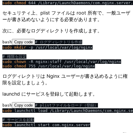
sudo
chmod
セキュリティ上、plist ファイルは root 所有で、一般ユーザ
ーが書き込めないようにする必要があります。
次に、必要なログディレクトリを作成します。
bash
Copy code
# ログディレクトリを作成
sudo
mkdir
 -p /usr/local/var/log/nginx

# 権限を設定
sudo
chown
sudo
chmod
ログディレクトリは Nginx ユーザーが書き込めるように権
限を設定しましょう。
launchd にサービスを登録して起動します。
bash
Copy code
# plistファイルをロード（登録）
sudo
 launchctl load /Library/LaunchDaemons/com.nginx.se
# サービスを起動
sudo