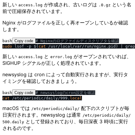
新しい
が作成され、古いログは
という名
access.log
.0.gz
前で圧縮保存されています。
Nginx がログファイルを正しく再オープンしているか確認
します。
bash
Copy code
# Nginxのログファイルディスクリプタを確認
sudo
 lsof -p $(
cat
 /usr/local/var/run/nginx.pid) | grep
新しい
と
がオープンされていれば、
access.log
error.log
SIGHUP シグナルが正しく処理されています。
newsyslog は cron によって自動実行されますが、実行タ
イミングを確認しておきましょう。
bash
Copy code
# newsyslogのcron設定を確認
cat
 /etc/periodic/daily/999.
local
macOS では
配下のスクリプトが毎
​/​etc​/​periodic​/​daily​/​
日実行されます。newsyslog は通常
​/​etc​/​periodic​/​daily​/​
として登録されており、毎日深夜 3 時頃に実行
500.daily
されるのです。