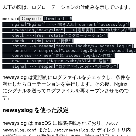
以下の図は、ログローテーションの仕組みを示しています。
mermaid
Copy code
flowchart LR

    nginx["Nginx"] -->|書き込み| current["access.log"]

    newsyslog["newsyslog"] -->|定期実行| check{サイズ/日時
    check -->|Yes| rotate["ログローテーション"]

    check -->|No| wait["待機"]

    rotate --> rename["access.log<br/>→ access.log.0"]

    rename --> compress["access.log.0<br/>→ access.log.
    compress --> new["新規 access.log<br/>作成"]

    new --> signal["Nginx へ<br/>SIGHUP 送信"]

newsyslog は定期的にログファイルをチェックし、条件を
満たしたらローテーションを実行します。その後、Nginx
にシグナルを送ってログファイルを再オープンさせるので
す。
newsyslog を使った設定
newsyslog は macOS に標準搭載されており、
​/​etc​/​
または
ディレクトリ内
newsyslog.conf
​/​etc​/​newsyslog.d​/​