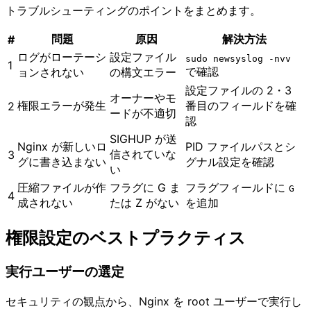
トラブルシューティングのポイントをまとめます。
問題
原因
解決方法
#
ログがローテーシ
設定ファイル
sudo newsyslog -nvv
1
で確認
ョンされない
の構文エラー
設定ファイルの 2・3
オーナーやモ
権限エラーが発生
番目のフィールドを確
2
ードが不適切
認
SIGHUP が送
Nginx が新しいロ
PID ファイルパスとシ
信されていな
3
グに書き込まない
グナル設定を確認
い
圧縮ファイルが作
フラグに G ま
フラグフィールドに
G
4
成されない
たは Z がない
を追加
権限設定のベストプラクティス
実行ユーザーの選定
セキュリティの観点から、Nginx を root ユーザーで実行し