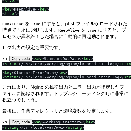
<
true
/
>
<
key
>
KeepAlive
<
/
key
>
<
true
/
>
を
にすると、plist ファイルがロードされた
RunAtLoad
true
時点で即座に起動します。
を
にすると、プ
KeepAlive
true
ロセスが異常終了した場合に自動的に再起動されます。
ログ出力の設定も重要です。
xml
Copy code
<
key
>
StandardOutPath
<
/
key
>
<
string
>
/usr/local/var/log/nginx/launchd.out.log
<
/
strin
<
key
>
StandardErrorPath
<
/
key
>
<
string
>
/usr/local/var/log/nginx/launchd.error.log
<
/
str
これにより、Nginx の標準出力とエラー出力が指定したフ
ァイルに記録されます。トラブルシューティング時に非常に
役立つでしょう。
最後に、作業ディレクトリと環境変数を設定します。
xml
Copy code
<
key
>
WorkingDirectory
<
/
key
>
<
string
>
/usr/local/var/www
<
/
string
>