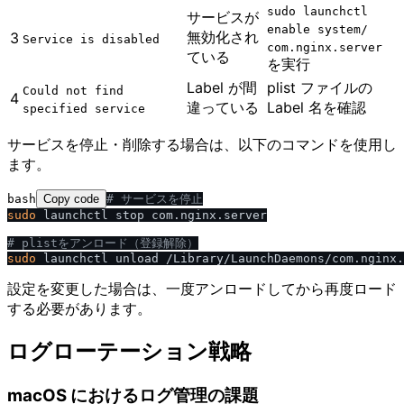
sudo launchctl
サービスが
enable system​/​
無効化され
3
Service is disabled
com.nginx.server
ている
を実行
Label が間
plist ファイルの
Could not find
4
違っている
Label 名を確認
specified service
サービスを停止・削除する場合は、以下のコマンドを使用し
ます。
bash
Copy code
# サービスを停止
sudo
 launchctl stop com.nginx.server

# plistをアンロード（登録解除）
sudo
設定を変更した場合は、一度アンロードしてから再度ロード
する必要があります。
ログローテーション戦略
macOS におけるログ管理の課題