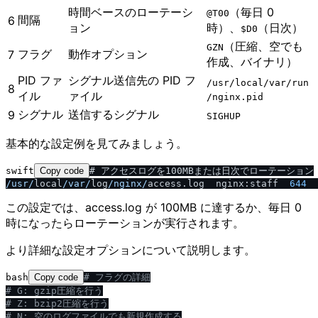
時間ベースのローテーシ
（毎日 0
@T00
間隔
6
ョン
時）、
（日次）
$D0
（圧縮、空でも
GZN
フラグ
動作オプション
7
作成、バイナリ）
PID ファ
シグナル送信先の PID フ
​/​usr​/​local​/​var​/​run​
8
イル
ァイル
/​nginx.pid
シグナル
送信するシグナル
9
SIGHUP
基本的な設定例を見てみましょう。
swift
Copy code
/
usr
/
local
/
var
/
log
/
nginx
/
access.log  nginx:staff  
644
この設定では、access.log が 100MB に達するか、毎日 0
時になったらローテーションが実行されます。
より詳細な設定オプションについて説明します。
bash
Copy code
# フラグの詳細
# G: gzip圧縮を行う
# Z: bzip2圧縮を行う
# N: 空のログファイルでも新規作成する