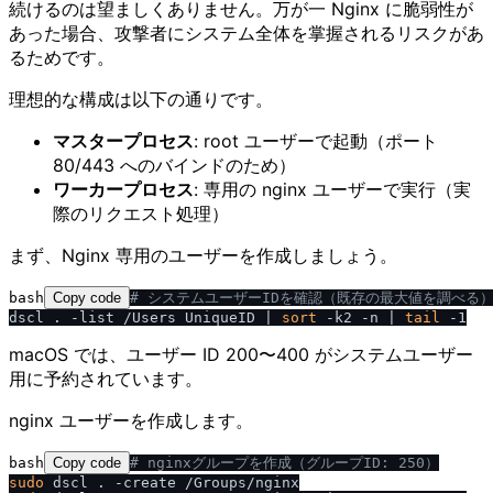
続けるのは望ましくありません。万が一 Nginx に脆弱性が
あった場合、攻撃者にシステム全体を掌握されるリスクがあ
るためです。
理想的な構成は以下の通りです。
マスタープロセス
: root ユーザーで起動（ポート
80/443 へのバインドのため）
ワーカープロセス
: 専用の nginx ユーザーで実行（実
際のリクエスト処理）
まず、Nginx 専用のユーザーを作成しましょう。
bash
Copy code
# システムユーザーIDを確認（既存の最大値を調べる
dscl . -list /Users UniqueID | 
sort
 -k2 -n | 
tail
macOS では、ユーザー ID 200〜400 がシステムユーザー
用に予約されています。
nginx ユーザーを作成します。
bash
Copy code
# nginxグループを作成（グループID: 250）
sudo