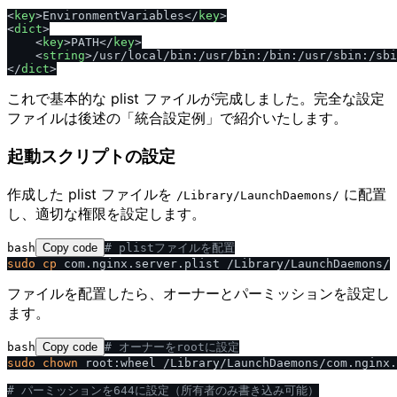
<
key
>
EnvironmentVariables
<
/
key
>
<
dict
>
<
key
>
PATH
<
/
key
>
<
string
>
/usr/local/bin:/usr/bin:/bin:/usr/sbin:/sbi
<
/
dict
>
これで基本的な plist ファイルが完成しました。完全な設定
ファイルは後述の「統合設定例」で紹介いたします。
起動スクリプトの設定
作成した plist ファイルを
に配置
​/​Library​/​LaunchDaemons​/​
し、適切な権限を設定します。
bash
Copy code
# plistファイルを配置
sudo
cp
ファイルを配置したら、オーナーとパーミッションを設定し
ます。
bash
Copy code
# オーナーをrootに設定
sudo
chown
 root:wheel /Library/LaunchDaemons/com.nginx.
# パーミッションを644に設定（所有者のみ書き込み可能）