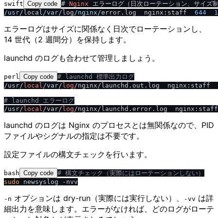
swift
Copy code
# 
Nginx
 エラーログ（日次ローテーション
、
/
usr
/
local
/
var
/
log
/
nginx
/
error.log  nginx:staff  
644
1
エラーログはサイズに関係なく日次でローテーションし、
14 世代（2 週間分）を保持します。
launchd のログも合わせて管理しましょう。
perl
Copy code
# launchd 標準出力ログ
/usr/
local
/var/
log
/nginx/launchd.out.log  nginx:staff  
# launchd エラーログ
/usr/
local
/var/
log
/nginx/launchd.error.log  nginx:staff
launchd のログは Nginx のプロセスとは無関係なので、PID
ファイルやシグナルの指定は不要です。
設定ファイルの構文チェックを行います。
bash
Copy code
# 構文チェック（実際にはローテーションしない）
sudo
オプションは dry-run（実際には実行しない）、
は詳
-n
-vv
細出力を意味します。エラーがなければ、どのログがローテ