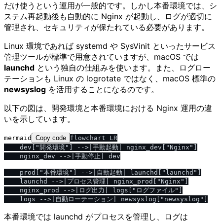
だけ使うという運用が一般的です。しかし本番環境では、シ
ステム再起動後も自動的に Nginx が起動し、ログが適切に
管理され、セキュリティが保たれている必要があります。
Linux 環境であれば systemd や SysVinit といったサービス
管理ツールが標準で用意されていますが、macOS では
launchd
という独自の仕組みを使います。また、ログロー
テーションも Linux の logrotate ではなく、macOS 標準の
newsyslog
を活用することになるのです。
以下の図は、開発環境と本番環境における Nginx 運用の違
いを示しています。
mermaid
Copy code
flowchart LR

    dev["開発環境"] -->|手動起動| nginx_dev["Nginx"]

    nginx_dev -->|手動停止| dev

    prod["本番環境"] -->|自動起動| launchd["launchd"]

    launchd -->|プロセス管理| nginx_prod["Nginx"]

    nginx_prod -->|ログ出力| logs["ログファイル"]

本番環境では launchd がプロセスを管理し、ログは