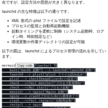
在ですが、設定方法や思想が大きく異なります。
launchd の主な特徴は以下の通りです。
XML 形式の plist ファイルで設定を記述
プロセスの監視と自動再起動機能
起動タイミングを柔軟に制御（システム起動時、ログ
イン時、時刻指定など）
環境変数や作業ディレクトリの設定が可能
以下の図は、launchd によるプロセス管理の流れを示してい
ます。
mermaid
Copy code
flowchart TB

    boot["macOS 起動"] --> launchd["launchd 起動"]

    launchd --> plist["plist ファイル読み込み"]

    plist --> check{KeepAlive<br/>設定?}

    check -->|Yes| monitor["プロセス監視開始"]

    check -->|No| start["プロセス起動"]

    monitor --> nginx["Nginx 起動"]

    nginx --> crash{プロセス<br/>異常終了?}

    crash -->|Yes| restart["自動再起動"]

    restart --> nginx
