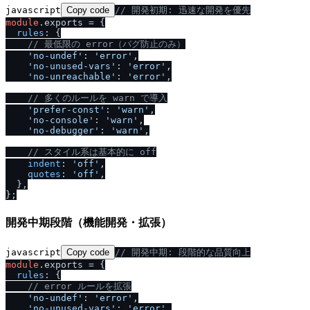
javascript
Copy code
/
/
 開発初期: 迅速な開発を優先
module
.
exports
 = {

rules
: {

/
/
 最低限の error（バグ防止のみ）
'no-undef'
: 
'error'
,

'no-unused-vars'
: 
'error'
,

'no-unreachable'
: 
'error'
,

/
/
 多くのルールを warn で導入
'prefer-const'
: 
'warn'
,

'no-console'
: 
'warn'
,

'no-debugger'
: 
'warn'
,

/
/
 スタイル系は基本的に off
indent
: 
'off'
,

quotes
: 
'off'
,

  },

開発中期段階（機能開発・拡張）
javascript
Copy code
/
/
 開発中期: 段階的な品質向上
module
.
exports
 = {

rules
: {

/
/
 error ルールを拡張
'no-undef'
: 
'error'
,

'no-unused-vars'
: 
'error'
,
