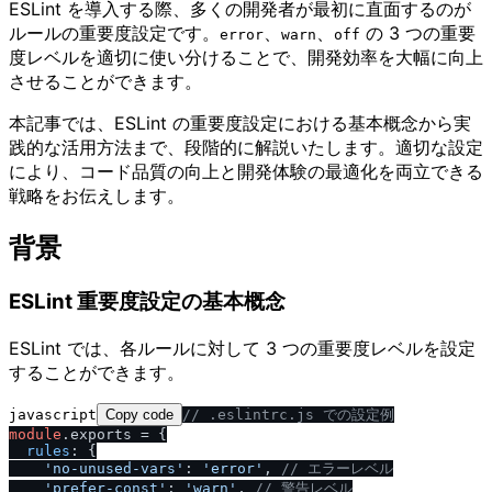
ESLint を導入する際、多くの開発者が最初に直面するのが
ルールの重要度設定です。
、
、
の 3 つの重要
error
warn
off
度レベルを適切に使い分けることで、開発効率を大幅に向上
させることができます。
本記事では、ESLint の重要度設定における基本概念から実
践的な活用方法まで、段階的に解説いたします。適切な設定
により、コード品質の向上と開発体験の最適化を両立できる
戦略をお伝えします。
背景
ESLint 重要度設定の基本概念
ESLint では、各ルールに対して 3 つの重要度レベルを設定
することができます。
javascript
Copy code
/
/
 .eslintrc.js での設定例
module
.
exports
 = {

rules
: {

'no-unused-vars'
: 
'error'
, 
/
/
 エラーレベル
'prefer-const'
: 
'warn'
, 
/
/
 警告レベル