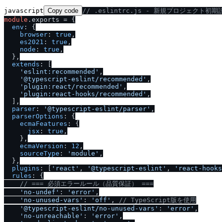
javascript
Copy code
/
/
 .eslintrc.js - 新規プロジェクト初期
module
.
exports
 = {

env
: {

browser
: 
true
,

es2021
: 
true
,

node
: 
true
,

  },

extends
: [

'eslint:recommended'
,

'@typescript-eslint
/
recommended'
,

'plugin:react
/
recommended'
,

'plugin:react-hooks
/
recommended'
,

  ],

parser
: 
'@typescript-eslint
/
parser'
,

parserOptions
: {

ecmaFeatures
: {

jsx
: 
true
,

    },

ecmaVersion
: 
12
,

sourceType
: 
'module'
,

  },

plugins
: [
'react'
, 
'@typescript-eslint'
, 
'react-hooks
rules
: {

/
/
 === 必須エラールール（品質保証） ===
'no-undef'
: 
'error'
,

'no-unused-vars'
: 
'off'
, 
/
/
 TypeScript版を使用
'@typescript-eslint
/
no-unused-vars'
: 
'error'
,

'no-unreachable'
: 
'error'
,
