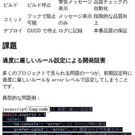
警告メッセージ
品質チェックの
ビルド
ビルド停止
表示
自動化
フックで阻止
メッセージ表示
段階的な品質向
コミット
可能
のみ
上
デプロイ
CI/CD で停止
ログに記録
本番品質の保証
課題
過度に厳しいルール設定による開発阻害
多くのプロジェクトで見られる問題の一つが、初期設定時に
過度に厳しいルールを
レベルで設定してしまうこと
error
です。
典型的な問題例：
javascript
Copy code
/
/
 過度に厳しい設定例
module
.
exports
 = {

rules
: {

'no-console'
: 
'error'
, 
/
/
 デバッグ時に困る
'prefer-const'
: 
'error'
, 
/
/
 既存コードで大量エラー
'no-unused-vars'
: 
'error'
, 
/
/
 開発中の変数でビルド停止