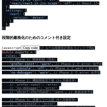
'react
/
react-in-jsx-scope'
: 
'off'
, 
/
/
 React 17+
  },

settings
: {

react
: {

version
: 
'detect'
,

    },

  },

段階的厳格化のためのコメント付き設定
javascript
Copy code
/
/
 ルール段階化計画をコメントで明記
module
.
exports
 = {

rules
: {

/
/
 Phase 1: 開発初期（現在）
'prefer-const'
: 
'warn'
, 
/
/
 Phase 2 で error 化予定
'no-console'
: 
'off'
, 
/
/
 Phase 3 で warn → error
'no-debugger'
: 
'warn'
, 
/
/
 Phase 2 で error 化予定
/
/
 Phase 2: 機能開発完了後（3ヶ月後目安）
/
/
 'prefer-const': 'error',
/
/
 'no-debugger': 'error',
/
/
 'object-shorthand': 'warn', 
/
/
 新規追加予定
/
/
 Phase 3: 本番リリース前（6ヶ月後目安）
/
/
 'no-console': 'error',