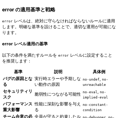
error の適用基準と戦略
レベルは、絶対に守らなければならないルールに適用
error
します。明確な基準を設けることで、適切な運用が可能にな
ります。
error レベル適用の基準
以下の条件を満たすルールを
レベルに設定すること
error
を推奨します：
基準
説明
具体例
バグの原因とな
実行時エラーや予期しな
,
no-undef
no-
る
い動作の原因
unreachable
セキュリティリ
,
no-eval
no-
脆弱性につながる可能性
スク
implied-eval
パフォーマンス
性能に深刻な影響を与え
no-constant-
重大影響
る
condition
チーム合意の必
全員が守ると約束したル
,
no-debugger
no-