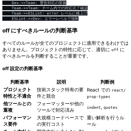
    Dev->>Team: 警告対応の実施

    Team->>Team: チーム内での対応完了確認

    Team->>ESLint: error レベルに格上げ

off にすべきルールの判断基準
すべてのルールが全てのプロジェクトに適用できるわけでは
ありません。プロジェクトの特性に応じて、適切に
に
off
すべきルールを判断することが重要です。
off 設定の判断基準
判断基準
説明
判断例
プロジェクト
技術スタック特有の要
React での
react​/​
特性と不適合
件と競合
prop-types
他ツールとの
フォーマッターや他の
,
indent
quotes
重複
ツールで対応済み
パフォーマン
大規模コードベースで
重い解析を行うル
ス要件
の実行コスト
ール