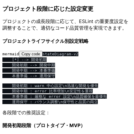
プロジェクト段階に応じた設定変更
プロジェクトの成長段階に応じて、ESLint の重要度設定を
調整することで、適切なコード品質管理を実現できます。
プロジェクトライフサイクル別設定戦略
mermaid
Copy code
stateDiagram-v2

    [*] --> 開発初期

    開発初期 --> 開発中期

    開発中期 --> 本番準備

    本番準備 --> 運用保守

    開発初期 : warn 中心設定\n迅速な開発を優先

    開発中期 : error 比率増加\n安定性を重視

    本番準備 : 厳格な error 設定\n品質確保を最優先

各段階での推奨設定：
開発初期段階（プロトタイプ・MVP）