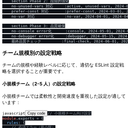
    section Phase 2: 段階的強化

    no-unused-vars 対応     :active, unused-vars, 2024-0
    prefer-const 対応       :prefer-const, 2024-03-01, 2
    no-var 対応             :no-var, 2024-04-01, 2024-04
    section Phase 3: 品質確保

    no-console error化      :console, 2024-05-01, 2024-0
    no-debugger error化     :debugger, 2024-05-15, 2024-
チーム規模別の設定戦略
チームの規模や経験レベルに応じて、適切な ESLint 設定戦
略を選択することが重要です。
小規模チーム（2-5 人）の設定戦略
小規模チームでは柔軟性と開発速度を重視した設定が適して
います：
javascript
Copy code
/
/
 小規模チーム向け設定
module
.
exports
 = {

rules
: {

/
/
 必須エラー（最小限）