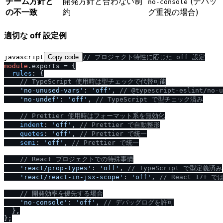
チーム方針と
開発方針と合わない制
(デバッ
no-console
の不一致
約
グ重視の場合)
適切な off 設定例
javascript
Copy code
/
/
 プロジェクト特性に応じた off 設定
module
.
exports
 = {

rules
: {

/
/
 TypeScript 使用時は型チェックで代替可能
'no-unused-vars'
: 
'off'
, 
/
/
 @typescript-eslint
/
no-
'no-undef'
: 
'off'
, 
/
/
 TypeScript で型チェック済み
/
/
 Prettier 使用時はフォーマット系を無効化
indent
: 
'off'
, 
/
/
 Prettier で自動整形
quotes
: 
'off'
, 
/
/
 Prettier で統一
semi
: 
'off'
, 
/
/
 Prettier で統一
/
/
 React プロジェクトでの特殊事情
'react
/
prop-types'
: 
'off'
, 
/
/
 TypeScript で型定義済み
'react
/
react-in-jsx-scope'
: 
'off'
, 
/
/
 React 17+ で
/
/
 開発効率を優先する場合
'no-console'
: 
'off'
, 
/
/
 デバッグログを許可
  },
