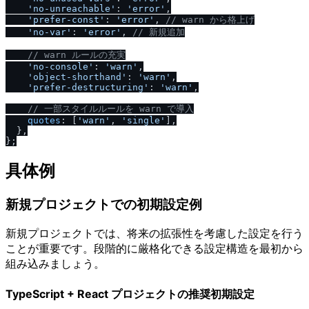
'no-unreachable'
: 
'error'
,

'prefer-const'
: 
'error'
, 
/
/
 warn から格上げ
'no-var'
: 
'error'
, 
/
/
 新規追加
/
/
 warn ルールの充実
'no-console'
: 
'warn'
,

'object-shorthand'
: 
'warn'
,

'prefer-destructuring'
: 
'warn'
,

/
/
 一部スタイルルールを warn で導入
quotes
: [
'warn'
, 
'single'
],

  },

具体例
新規プロジェクトでの初期設定例
新規プロジェクトでは、将来の拡張性を考慮した設定を行う
ことが重要です。段階的に厳格化できる設定構造を最初から
組み込みましょう。
TypeScript + React プロジェクトの推奨初期設定