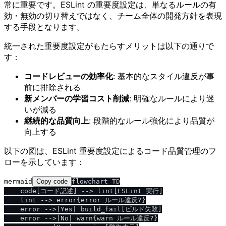
常に重要です。ESLint の重要度設定は、単なるルールの有
効・無効の切り替えではなく、チーム全体の開発方針を表現
する手段となります。
統一された重要度設定がもたらすメリットは以下の通りで
す：
コードレビューの効率化
: 基本的なスタイル違反が事
前に排除される
新メンバーの学習コスト削減
: 明確なルールにより迷
いが減る
継続的な品質向上
: 段階的なルール強化により品質が
向上する
以下の図は、ESLint 重要度設定によるコード品質管理のフ
ローを示しています：
mermaid
Copy code
flowchart TD

    code[コード記述] --> lint[ESLint 実行]

    lint --> error{error ルール違反?}

    error -->|Yes| build_fail[ビルド失敗]

    error -->|No| warn{warn ルール違反?}
