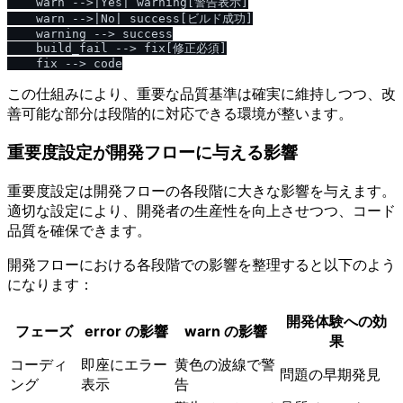
    warn -->|Yes| warning[警告表示]

    warn -->|No| success[ビルド成功]

    warning --> success

    build_fail --> fix[修正必須]

この仕組みにより、重要な品質基準は確実に維持しつつ、改
善可能な部分は段階的に対応できる環境が整います。
重要度設定が開発フローに与える影響
重要度設定は開発フローの各段階に大きな影響を与えます。
適切な設定により、開発者の生産性を向上させつつ、コード
品質を確保できます。
開発フローにおける各段階での影響を整理すると以下のよう
になります：
開発体験への効
フェーズ
error の影響
warn の影響
果
コーディ
即座にエラー
黄色の波線で警
問題の早期発見
ング
表示
告