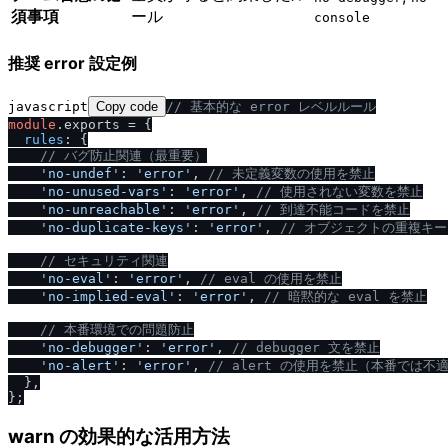
須事項
ール
console
推奨 error 設定例
javascript
Copy code
/
/
 基本的な error レベルルール
module
.
exports
 = {

rules
: {

/
/
 バグ防止関連（最重要）
'no-undef'
: 
'error'
, 
/
/
 未定義変数の使用を禁止
'no-unused-vars'
: 
'error'
, 
/
/
 使用されない変数を禁止
'no-unreachable'
: 
'error'
, 
/
/
 到達不能コードを禁止
'no-duplicate-keys'
: 
'error'
, 
/
/
 オブジェクトの重複キー
/
/
 セキュリティ関連
'no-eval'
: 
'error'
, 
/
/
 eval の使用を禁止
'no-implied-eval'
: 
'error'
, 
/
/
 暗黙的な eval を禁止
/
/
 本番環境での問題防止
'no-debugger'
: 
'error'
, 
/
/
 debugger 文を禁止
'no-alert'
: 
'error'
, 
/
/
 alert の使用を禁止（本番では不
  },

warn の効果的な活用方法