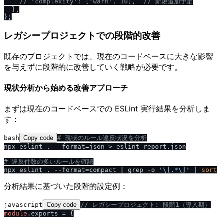
/
/
 'complexity': ['warn', 10],  
/
/
 新規追加予定
  },

レガシープロジェクトでの段階的改善
既存のプロジェクトでは、現在のコードベースに大きな影響
を与えずに段階的に改善していく戦略が必要です。
現状分析から始める改善アプローチ
まずは現在のコードベースでの ESLint 実行結果を分析しま
す：
bash
Copy code
# 現状のルール違反状況を分析
npx eslint . --format=json > eslint-report.json

# 違反件数の多いルールを確認
npx eslint . --format=compact | grep -o 
'\[.*\]'
 | 
sort
分析結果に基づいた段階的設定例：
javascript
Copy code
/
/
 レガシープロジェクト: 段階1（導入期）
module
.
exports
 = {
