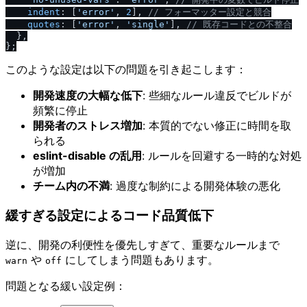
indent
: [
'error'
, 
2
], 
/
/
 フォーマッター設定と競合
quotes
: [
'error'
, 
'single'
], 
/
/
 既存コードとの不整合
  },

このような設定は以下の問題を引き起こします：
開発速度の大幅な低下
: 些細なルール違反でビルドが
頻繁に停止
開発者のストレス増加
: 本質的でない修正に時間を取
られる
eslint-disable の乱用
: ルールを回避する一時的な対処
が増加
チーム内の不満
: 過度な制約による開発体験の悪化
緩すぎる設定によるコード品質低下
逆に、開発の利便性を優先しすぎて、重要なルールまで
や
にしてしまう問題もあります。
warn
off
問題となる緩い設定例：