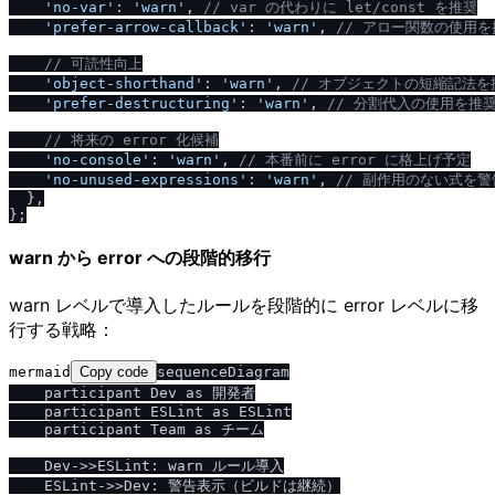
'no-var'
: 
'warn'
, 
/
/
 var の代わりに let
/
const を推奨
'prefer-arrow-callback'
: 
'warn'
, 
/
/
 アロー関数の使用を
/
/
 可読性向上
'object-shorthand'
: 
'warn'
, 
/
/
 オブジェクトの短縮記法を
'prefer-destructuring'
: 
'warn'
, 
/
/
 分割代入の使用を推
/
/
 将来の error 化候補
'no-console'
: 
'warn'
, 
/
/
 本番前に error に格上げ予定
'no-unused-expressions'
: 
'warn'
, 
/
/
 副作用のない式を警
  },

warn から error への段階的移行
warn レベルで導入したルールを段階的に error レベルに移
行する戦略：
mermaid
Copy code
sequenceDiagram

    participant Dev as 開発者

    participant ESLint as ESLint

    participant Team as チーム

    Dev->>ESLint: warn ルール導入

    ESLint->>Dev: 警告表示（ビルドは継続）
