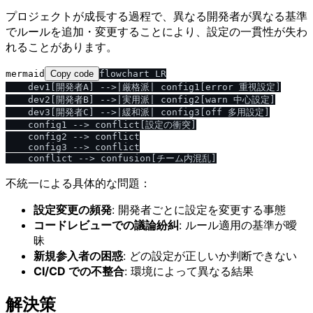
プロジェクトが成長する過程で、異なる開発者が異なる基準
でルールを追加・変更することにより、設定の一貫性が失わ
れることがあります。
mermaid
Copy code
flowchart LR

    dev1[開発者A] -->|厳格派| config1[error 重視設定]

    dev2[開発者B] -->|実用派| config2[warn 中心設定]

    dev3[開発者C] -->|緩和派| config3[off 多用設定]

    config1 --> conflict[設定の衝突]

    config2 --> conflict

    config3 --> conflict

不統一による具体的な問題：
設定変更の頻発
: 開発者ごとに設定を変更する事態
コードレビューでの議論紛糾
: ルール適用の基準が曖
昧
新規参入者の困惑
: どの設定が正しいか判断できない
CI/CD での不整合
: 環境によって異なる結果
解決策