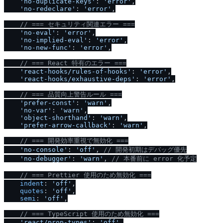
'no-duplicate-keys'
: 
'error'
,

'no-redeclare'
: 
'error'
,

/
/
 === セキュリティ関連エラー ===
'no-eval'
: 
'error'
,

'no-implied-eval'
: 
'error'
,

'no-new-func'
: 
'error'
,

/
/
 === React 特有のエラー ===
'react-hooks
/
rules-of-hooks'
: 
'error'
,

'react-hooks
/
exhaustive-deps'
: 
'error'
,

/
/
 === 品質向上警告ルール ===
'prefer-const'
: 
'warn'
,

'no-var'
: 
'warn'
,

'object-shorthand'
: 
'warn'
,

'prefer-arrow-callback'
: 
'warn'
,

/
/
 === 開発効率重視で無効化 ===
'no-console'
: 
'off'
, 
/
/
 開発初期はデバッグ優先
'no-debugger'
: 
'warn'
, 
/
/
 本番前に error 化予定
/
/
 === Prettier 使用のため無効化 ===
indent
: 
'off'
,

quotes
: 
'off'
,

semi
: 
'off'
,

/
/
 === TypeScript 使用のため無効化 ===
'react
/
prop-types'
: 
'off'
,
