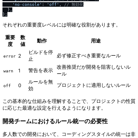
'no-console'
: 
'off'
, 
/
/
 無効化
  },

それぞれの重要度レベルには明確な役割があります。
重要
数
動作
用途
度
値
ビルドを停
必ず修正すべき重要なルール
2
error
止
改善推奨だが開発を阻害しないル
警告を表示
1
warn
ール
ルールを無
プロジェクトに適用しないルール
0
off
効
この基本的な仕組みを理解することで、プロジェクトの性質
に応じた最適な設定を行えるようになります。
開発チームにおけるルール統一の必要性
多人数での開発において、コーディングスタイルの統一は非