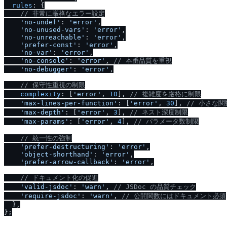
rules
: {

/
/
 非常に厳格なエラー設定
'no-undef'
: 
'error'
,

'no-unused-vars'
: 
'error'
,

'no-unreachable'
: 
'error'
,

'prefer-const'
: 
'error'
,

'no-var'
: 
'error'
,

'no-console'
: 
'error'
, 
/
/
 本番品質を重視
'no-debugger'
: 
'error'
,

/
/
 保守性重視の制限
complexity
: [
'error'
, 
10
], 
/
/
 複雑度を厳格に制限
'max-lines-per-function'
: [
'error'
, 
30
], 
/
/
 小さな関
'max-depth'
: [
'error'
, 
3
], 
/
/
 ネスト深度制限
'max-params'
: [
'error'
, 
4
], 
/
/
 パラメータ数制限
/
/
 統一性の強制
'prefer-destructuring'
: 
'error'
,

'object-shorthand'
: 
'error'
,

'prefer-arrow-callback'
: 
'error'
,

/
/
 ドキュメント化の促進
'valid-jsdoc'
: 
'warn'
, 
/
/
 JSDoc の品質チェック
'require-jsdoc'
: 
'warn'
, 
/
/
 公開関数にはドキュメント必須
  },
