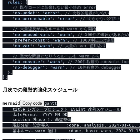
rules
: {

/
/
 既存コードに影響しない最小限の error
'no-undef'
: 
'error'
, 
/
/
 比較的違反が少ない
'no-unreachable'
: 
'error'
, 
/
/
 明らかなバグ防止
/
/
 大量違反があるルールは warn から開始
'no-unused-vars'
: 
'warn'
, 
/
/
 500件の違反があるため
'prefer-const'
: 
'warn'
, 
/
/
 1000件以上の違反
'no-var'
: 
'warn'
, 
/
/
 大量の var 使用あり
/
/
 重大な問題となりうるルールも warn から
'no-console'
: 
'warn'
, 
/
/
 200件程度の console.log
'no-debugger'
: 
'warn'
, 
/
/
 10件程度の debugger
  },

月次での段階的強化スケジュール
mermaid
Copy code
gantt

    title レガシープロジェクト ESLint 改善スケジュール

    dateFormat  YYYY-MM-DD

    section Phase 1: 基盤整備

    現状分析・設定導入       :done, analysis, 2024-01-01, 20
    基本ルール warn 適用     :done, basic-warn, 2024-01-15,