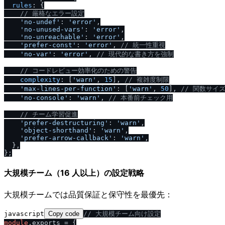
rules
: {

/
/
 厳格なエラー設定
'no-undef'
: 
'error'
,

'no-unused-vars'
: 
'error'
,

'no-unreachable'
: 
'error'
,

'prefer-const'
: 
'error'
, 
/
/
 統一性重視
'no-var'
: 
'error'
, 
/
/
 現代的な書き方を強制
/
/
 コードレビュー効率化のための警告
complexity
: [
'warn'
, 
15
], 
/
/
 複雑度制限
'max-lines-per-function'
: [
'warn'
, 
50
], 
/
/
 関数サイ
'no-console'
: 
'warn'
, 
/
/
 本番前チェック用
/
/
 チーム学習促進
'prefer-destructuring'
: 
'warn'
,

'object-shorthand'
: 
'warn'
,

'prefer-arrow-callback'
: 
'warn'
,

  },

大規模チーム（16 人以上）の設定戦略
大規模チームでは品質保証と保守性を最優先：
javascript
Copy code
/
/
 大規模チーム向け設定
module
.
exports
 = {
