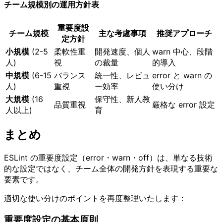
チーム規模別の運用方針表
重要度設
チーム規模
主な考慮事項
推奨アプローチ
定方針
小規模
(2-5
柔軟性重
開発速度、個人
warn 中心、段階
人)
視
の裁量
的導入
中規模
(6-15
バランス
統一性、レビュ
error と warn の
人)
重視
ー効率
使い分け
大規模
(16
保守性、新人教
品質重視
厳格な error 設定
人以上)
育
まとめ
ESLint の重要度設定（error・warn・off）は、単なる技術
的な設定ではなく、チーム全体の開発方針を表現する重要な
要素です。
適切な使い分けのポイントを再度整理いたします：
重要度設定の基本原則