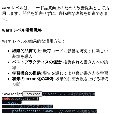
レベルは、コード品質向上のための改善提案として活
warn
用します。開発を阻害せずに、段階的な改善を促進できま
す。
warn レベル活用戦略
warn レベルの効果的な活用方法：
段階的品質向上
: 既存コードに影響を与えずに新しい
基準を導入
ベストプラクティスの促進
: 推奨される書き方への誘
導
学習機会の提供
: 警告を通じてより良い書き方を学習
将来の error 化の準備
: 段階的に重要度を上げる準備
期間
javascript
Copy code
/
/
 warn レベルの効果的な設定例
module
.
exports
 = {

rules
: {

/
/
 ベストプラクティス推奨
'prefer-const'
: 
'warn'
, 
/
/
 const の使用を推奨