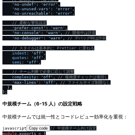
'no-undef'
: 
'error'
,

'no-unused-vars'
: 
'error'
,

'no-unreachable'
: 
'error'
,

/
/
 柔軟な警告設定
'prefer-const'
: 
'warn'
,

'no-console'
: 
'warn'
, 
/
/
 開発中は許容
'no-debugger'
: 
'warn'
, 
/
/
 デバッグ時は許容
/
/
 スタイルは基本的に Prettier に委ねる
indent
: 
'off'
,

quotes
: 
'off'
,

semi
: 
'off'
,

/
/
 チーム判断で必要に応じて調整
complexity
: 
'off'
, 
/
/
 複雑度チェックは後回し
'max-lines'
: 
'off'
, 
/
/
 ファイルサイズ制限なし
  },

中規模チーム（6-15 人）の設定戦略
中規模チームでは統一性とコードレビュー効率化を重視：
javascript
Copy code
/
/
 中規模チーム向け設定
module
.
exports
 = {
