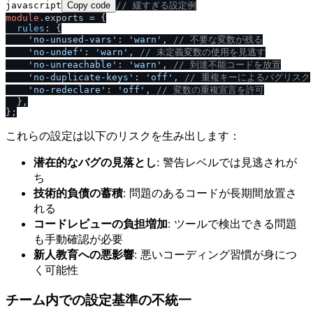
javascript
Copy code
/
/
 緩すぎる設定例
module
.
exports
 = {

rules
: {

'no-unused-vars'
: 
'warn'
, 
/
/
 不要な変数が残る
'no-undef'
: 
'warn'
, 
/
/
 未定義変数の使用を見逃す
'no-unreachable'
: 
'warn'
, 
/
/
 到達不能コードを放置
'no-duplicate-keys'
: 
'off'
, 
/
/
 重複キーによるバグリスク
'no-redeclare'
: 
'off'
, 
/
/
 変数の重複宣言を許可
  },

これらの設定は以下のリスクを生み出します：
潜在的なバグの見落とし
: 警告レベルでは見逃されが
ち
技術的負債の蓄積
: 問題のあるコードが長期間放置さ
れる
コードレビューの負担増加
: ツールで検出できる問題
も手動確認が必要
新人教育への悪影響
: 悪いコーディング習慣が身につ
く可能性
チーム内での設定基準の不統一