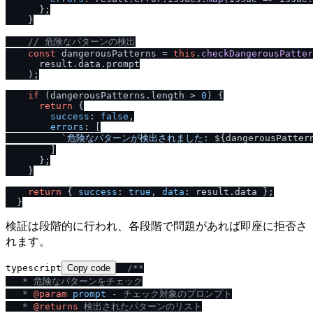
      };

    }

/
/
 危険なパターンの検出
const
 dangerousPatterns = 
this
.
checkDangerousPatter
      result.
data
.
prompt
    );

if
 (dangerousPatterns.
length
 > 
0
) {

return
 {

success
: 
false
,

errors
: [

`危険なパターンが検出されました: 
${dangerousPatter
        ]

      };

    }

return
 { 
success
: 
true
, 
data
: result.
data
 };

検証は段階的に行われ、各段階で問題があれば即座に拒否さ
れます。
typescript
Copy code
/
**

   * 危険なパターンをチェック

   * 
@param
prompt
 - チェック対象のプロンプト

   * 
@returns
 検出されたパターンのリスト
