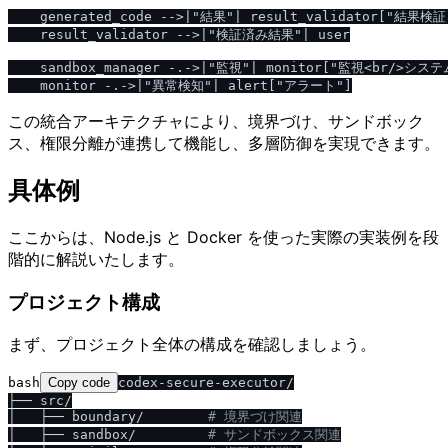
    generated_code -->|"結果"| result_validator["結果検証"
    result_validator -->|"検証済み結果"| user

    sandbox_manager -.->|"監視"| monitor["監視<br/>システム
この統合アーキテクチャにより、境界づけ、サンドボック
ス、権限分離が連携して機能し、多層防御を実現できます。
具体例
ここからは、Node.js と Docker を使った実際の実装例を段
階的に解説いたします。
プロジェクト構成
まず、プロジェクト全体の構成を確認しましょう。
bash
Copy code
codex-secure-executor/

├── src/

│   ├── boundary/        
# 境界づけ関連
│   ├── sandbox/         
# サンドボックス関連