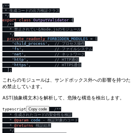
/
**

 * 生成コードの出力検証クラス

 *
/
export
class
OutputValidator
 {

/
**

   * 禁止されているNode.jsのモジュール

   *
/
private
readonly
FORBIDDEN_MODULES
 = [

'child_process'
,  
/
/
 プロセス操作
'fs'
,             
/
/
 ファイルシステム
'net'
,            
/
/
 ネットワーク
'http'
,           
/
/
 HTTP通信
'https'
,          
/
/
 HTTPS通信
これらのモジュールは、サンドボックス外への影響を持つた
め禁止しています。
AST(抽象構文木)を解析して、危険な構造を検出します。
typescript
Copy code
/
**

   * 生成されたコードの安全性を検証

   * 
@param
code
 - 検証対象のコード

   * 
@returns
 検証結果

   *
/