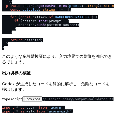
   *
/
private
checkDangerousPatterns
(
prompt
: 
string
): 
strin
const
detected
: 
string
[] = [];

for
 (
const
 pattern 
of
DANGEROUS_PATTERNS
) {

if
 (pattern.
test
(prompt)) {

        detected.
push
(pattern.
source
);

      }

    }

return
 detected;

  }

このような多段階検証により、入力境界での防御を強化でき
るでしょう。
出力境界の検証
Codex が生成したコードを静的に解析し、危険なコードを
検出します。
typescript
Copy code
/
/
 src
/
boundary
/
output-validator.ts
import
 * 
as
 acorn 
from
'acorn'
import
 * 
as
 walk 
from
'acorn-walk'
;
