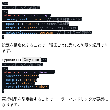
/
**

 * サンドボックスの設定

 *
/
interface
SandboxConfig
 {

memoryLimit
: 
number
; 
/
/
 メモリ制限(バイト)
cpuQuota
: 
number
; 
/
/
 CPU使用率制限
timeout
: 
number
; 
/
/
 タイムアウト(ミリ秒)
networkDisabled
: 
boolean
; 
/
/
 ネットワーク無効化
設定を構造化することで、環境ごとに異なる制限を適用でき
ます。
typescript
Copy code
/
**

 * サンドボックス実行結果

 *
/
interface
ExecutionResult
 {

success
: 
boolean
;

output
?: 
string
;

error
?: 
string
;

executionTime
: 
number
;

実行結果を型定義することで、エラーハンドリングが容易に
なります。