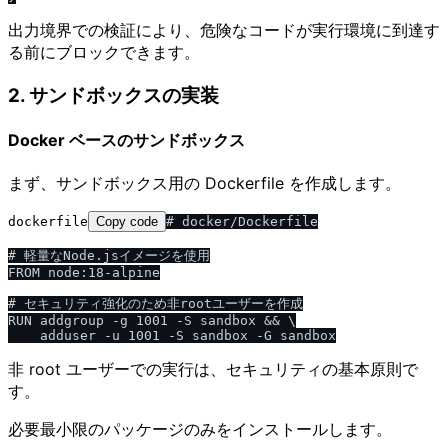
出力境界での検証により、危険なコードが実行環境に到達す
る前にブロックできます。
2. サンドボックスの実装
Docker ベースのサンドボックス
まず、サンドボックス用の Dockerfile を作成します。
dockerfile
Copy code
# docker/Dockerfile

# 軽量なNode.jsイメージを使用

FROM node:18-alpine

# セキュリティ強化のため非rootユーザーを作成

RUN addgroup -g 1001 -S sandbox && \

非 root ユーザーでの実行は、セキュリティの基本原則で
す。
必要最小限のパッケージのみをインストールします。