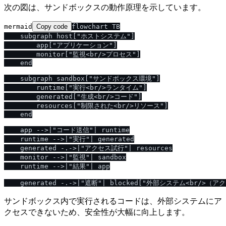
次の図は、サンドボックスの動作原理を示しています。
mermaid
Copy code
flowchart TB

    subgraph host["ホストシステム"]

        app["アプリケーション"]

        monitor["監視<br/>プロセス"]

    end

    subgraph sandbox["サンドボックス環境"]

        runtime["実行<br/>ランタイム"]

        generated["生成<br/>コード"]

        resources["制限された<br/>リソース"]

    end

    app -->|"コード送信"| runtime

    runtime -->|"実行"| generated

    generated -.->|"アクセス試行"| resources

    monitor -->|"監視"| sandbox

    runtime -->|"結果"| app

サンドボックス内で実行されるコードは、外部システムにア
クセスできないため、安全性が大幅に向上します。