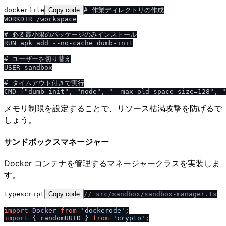
dockerfile
Copy code
# 作業ディレクトリの作成

WORKDIR /workspace

# 必要最小限のパッケージのみインストール

RUN apk add --no-cache dumb-init

# ユーザーを切り替え

USER sandbox

# タイムアウト付きで実行

メモリ制限を設定することで、リソース枯渇攻撃を防げるで
しょう。
サンドボックスマネージャー
Docker コンテナを管理するマネージャークラスを実装しま
す。
typescript
Copy code
/
/
 src
/
sandbox
/
sandbox-manager.ts
import
Docker
from
'dockerode'
import
 { randomUUID } 
from
'crypto'
;
