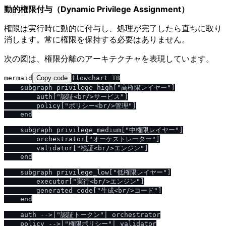
動的権限付与（Dynamic Privilege Assignment）
権限は実行時に動的に付与し、処理が完了したら直ちに取り
消します。常に権限を保持する必要はありません。
次の図は、権限分離のアーキテクチャを表現しています。
mermaid
Copy code
flowchart TB

    subgraph privilege_high["高権限レイヤー"]

        auth["認証<br/>サービス"]

        policy["ポリシー<br/>管理"]

    end

    subgraph privilege_medium["中権限レイヤー"]

        orchestrator["オーケストレーター"]

        validator["検証<br/>エンジン"]

    end

    subgraph privilege_low["低権限レイヤー"]

        executor["実行<br/>エンジン"]

        generated_code["生成<br/>コード"]

    end

    auth -->|"認証トークン"| orchestrator

    policy -->|"権限ポリシー"| validator
