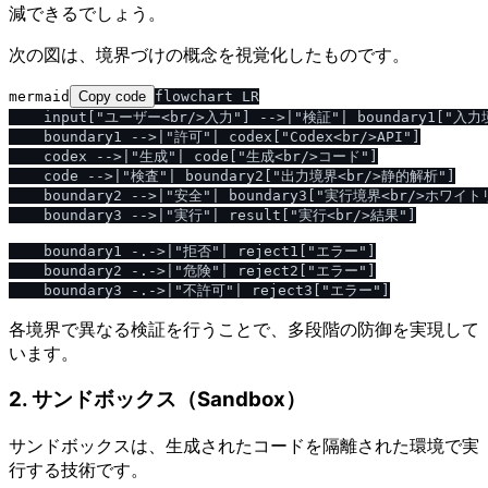
減できるでしょう。
次の図は、境界づけの概念を視覚化したものです。
mermaid
Copy code
flowchart LR

    input["ユーザー<br/>入力"] -->|"検証"| boundary1["入
    boundary1 -->|"許可"| codex["Codex<br/>API"]

    codex -->|"生成"| code["生成<br/>コード"]

    code -->|"検査"| boundary2["出力境界<br/>静的解析"]

    boundary2 -->|"安全"| boundary3["実行境界<br/>ホワイト
    boundary3 -->|"実行"| result["実行<br/>結果"]

    boundary1 -.->|"拒否"| reject1["エラー"]

    boundary2 -.->|"危険"| reject2["エラー"]

各境界で異なる検証を行うことで、多段階の防御を実現して
います。
2. サンドボックス（Sandbox）
サンドボックスは、生成されたコードを隔離された環境で実
行する技術です。