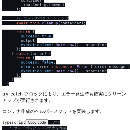
        container,

        finalConfig.
timeout
      );

/
/
 コンテナのクリーンアップ
await
this
.
cleanup
(container);

return
 {

success
: 
true
,

        output,

executionTime
: 
Date
.
now
() - startTime

      };

    } 
catch
 (error) {

return
 {

success
: 
false
,

error
: error 
instanceof
Error
 ? error.
message
 :
executionTime
: 
Date
.
now
() - startTime

      };

    }

try-catch ブロックにより、エラー発生時も確実にクリーン
アップが実行されます。
コンテナ作成のヘルパーメソッドを実装します。
typescript
Copy code
/
**

   * サンドボックスコンテナを作成
