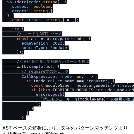
validate
(
code
: 
string
): {

success
: 
boolean
;

errors
?: 
string
[]

  } {

const
errors
: 
string
[] = [];

try
 {

/
/
 コードをASTにパース
const
 ast = acorn.
parse
(code, {

ecmaVersion
: 
2022
,

sourceType
: 
'module'
      });

/
/
 ASTを走査して危険なパターンを検出
      walk.
simple
(ast, {

/
/
 require文のチェック
CallExpression
: 
(
node
: 
any
) =>
 {

if
 (node.
callee
.
name
 === 
'require'
) {

const
 moduleName = node.
arguments
[
0
]?.
value
if
 (
this
.
FORBIDDEN_MODULES
.
includes
(moduleN
              errors.
push
(

`禁止モジュール '
${moduleName}
' の使用が検
              );

            }

          }

AST ベースの解析により、文字列パターンマッチングより