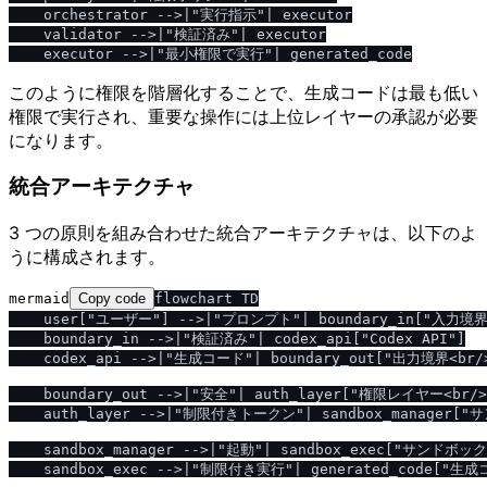
    orchestrator -->|"実行指示"| executor

    validator -->|"検証済み"| executor

このように権限を階層化することで、生成コードは最も低い
権限で実行され、重要な操作には上位レイヤーの承認が必要
になります。
統合アーキテクチャ
3 つの原則を組み合わせた統合アーキテクチャは、以下のよ
うに構成されます。
mermaid
Copy code
flowchart TD

    user["ユーザー"] -->|"プロンプト"| boundary_in["入力境界
    boundary_in -->|"検証済み"| codex_api["Codex API"]

    codex_api -->|"生成コード"| boundary_out["出力境界<br
    boundary_out -->|"安全"| auth_layer["権限レイヤー<br
    auth_layer -->|"制限付きトークン"| sandbox_manager
    sandbox_manager -->|"起動"| sandbox_exec["サンドボッ
    sandbox_exec -->|"制限付き実行"| generated_code["生成