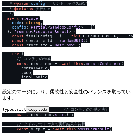
   * 
@param
config
 - サンドボックス設定

   * 
@returns
 実行結果

   *
/
async
execute
(

code
: 
string
,

config
: 
Partial
<
SandboxConfig
> = {}

  ): 
Promise
<
ExecutionResult
> {

const
 finalConfig = { ...
this
.
DEFAULT_CONFIG
, ...co
const
 containerId = 
randomUUID
();

const
 startTime = 
Date
.
now
();

try
 {

/
/
 コンテナの作成
const
 container = 
await
this
.
createContainer
(

        containerId,

        code,

        finalConfig

設定のマージにより、柔軟性と安全性のバランスを取ってい
ます。
typescript
Copy code
/
/
 コンテナの起動と実行
await
 container.
start
();

/
/
 タイムアウト付きで実行結果を待機
const
 output = 
await
this
.
waitForResult
(
