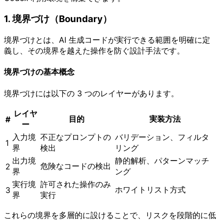
1. 境界づけ（Boundary）
境界づけとは、AI 生成コードが実行できる範囲を明確に定
義し、その境界を越えた操作を防ぐ設計手法です。
境界づけの基本概念
境界づけには以下の 3 つのレイヤーがあります。
レイヤ
目的
実装方法
#
ー
入力境
不正なプロンプトの
バリデーション、フィルタ
1
界
検出
リング
出力境
静的解析、パターンマッチ
危険なコードの検出
2
界
ング
実行境
許可された操作のみ
ホワイトリスト方式
3
界
実行
これらの境界を多層的に設けることで、リスクを段階的に低