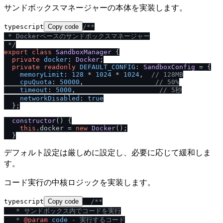
サンドボックスマネージャーの本体を実装します。
typescript
Copy code
/
**

 * Dockerベースのサンドボックスマネージャー

 *
/
export
class
SandboxManager
 {

private
docker
: 
Docker
;

private
readonly
DEFAULT_CONFIG
: 
SandboxConfig
 = {

memoryLimit
: 
128
 * 
1024
 * 
1024
,  
/
/
 128MB
cpuQuota
: 
50000
,                  
/
/
 50%
timeout
: 
5000
,                     
/
/
 5秒
networkDisabled
: 
true
  };

constructor
(
) {

this
.
docker
 = 
new
Docker
();

デフォルト設定は厳しめに設定し、必要に応じて緩和しま
す。
コード実行の中核ロジックを実装します。
typescript
Copy code
/
**

   * サンドボックス内でコードを実行

   * 
@param
code
 - 実行するコード
