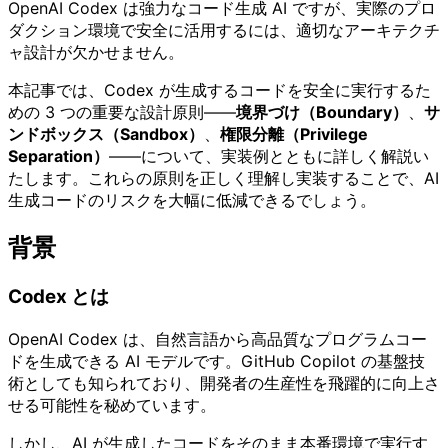
OpenAI Codex は強力なコード生成 AI ですが、実際のプロ
ダクション環境で安全に活用するには、適切なアーキテクチ
ャ設計が欠かせません。
本記事では、Codex が生成するコードを安全に実行するた
めの 3 つの重要な設計原則——
境界づけ（Boundary）
、
サ
ンドボックス（Sandbox）
、
権限分離（Privilege
Separation）
——について、実装例とともに詳しく解説い
たします。これらの原則を正しく理解し実装することで、AI
生成コードのリスクを大幅に低減できるでしょう。
背景
Codex とは
OpenAI Codex は、自然言語から高品質なプログラムコー
ドを生成できる AI モデルです。GitHub Copilot の基盤技
術としても知られており、開発者の生産性を飛躍的に向上さ
せる可能性を秘めています。
しかし、AI が生成したコードをそのまま本番環境で実行す