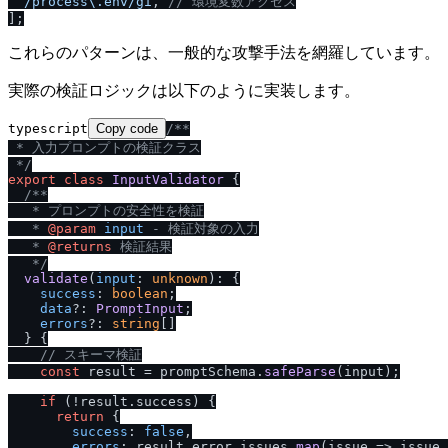
/
process\.env
/
gi
, 
/
/
 環境変数アクセス
これらのパターンは、一般的な攻撃手法を網羅しています。
実際の検証ロジックは以下のように実装します。
typescript
Copy code
/
**

 * 入力プロンプトの検証クラス

 *
/
export
class
InputValidator
 {

/
**

   * プロンプトの安全性を検証

   * 
@param
input
 - 検証対象の入力

   * 
@returns
 検証結果

   *
/
validate
(
input
: 
unknown
): {

success
: 
boolean
;

data
?: 
PromptInput
;

errors
?: 
string
[]

  } {

/
/
 スキーマ検証
const
 result = promptSchema.
safeParse
(input);

if
 (!result.
success
) {

return
 {

success
: 
false
,

errors
: result.
error
.
issues
.
map
(
issue
 =>
 issue.