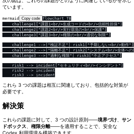
次の図は、これらの課題がどのように関連しているかを示し
ています。
mermaid
Copy code
flowchart TB

    challenge1["課題1<br/>生成コードの<br/>信頼性担保"]

    challenge2["課題2<br/>実行環境の<br/>保護"]

    challenge3["課題3<br/>権限の<br/>適切な制限"]

    challenge1 -->|"検証不足"| risk1["予期しない<br/>動作"]

    challenge2 -->|"隔離不足"| risk2["システム<br/>全体への
    challenge3 -->|"過剰な権限"| risk3["不正アクセス"]

    risk1 --> incident["セキュリティ<br/>インシデント"]

    risk2 --> incident

これら 3 つの課題は相互に関連しており、包括的な対策が
必要です。
解決策
これらの課題に対して、3 つの設計原則——
境界づけ
、
サン
ドボックス
、
権限分離
——を適用することで、安全な
Codex 利用環境を構築できます。