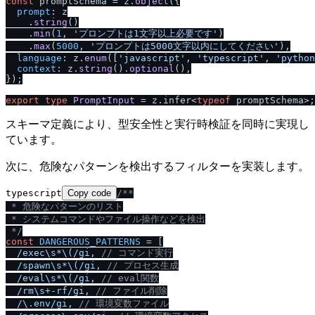
const
 promptSchema = z.
object
({

prompt
: z

    .
string
()

    .
min
(
1
, 
'プロンプトは1文字以上必要です'
)

    .
max
(
5000
, 
'プロンプトは5000文字以内にしてください'
),

language
: z.
enum
([
'javascript'
, 
'typescript'
, 
'python
context
: z.
string
().
optional
(),

});

export
type
PromptInput
 = z.
infer
<
typeof
スキーマ定義により、型安全性と実行時検証を同時に実現し
ています。
次に、危険なパターンを検出するフィルターを実装します。
typescript
Copy code
/
**

 * 危険なパターンのリスト

 * システムコマンドやファイル操作などを検出

 *
/
const
DANGEROUS_PATTERNS
 = [

/
exec\s*\(
/
gi
, 
/
/
 コマンド実行
/
spawn\s*\(
/
gi
, 
/
/
 プロセス生成
/
eval\s*\(
/
gi
, 
/
/
 eval関数
/
rm\s+-rf
/
gi
, 
/
/
 ファイル削除
/
\.env
/
gi
, 
/
/
 環境変数ファイル