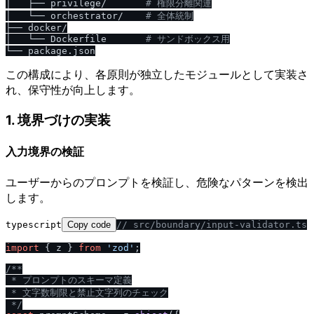
│   ├── privilege/       
# 権限分離関連
│   └── orchestrator/    
# 全体統制
├── docker/

│   └── Dockerfile       
# サンドボックス用
この構成により、各原則が独立したモジュールとして実装さ
れ、保守性が向上します。
1. 境界づけの実装
入力境界の検証
ユーザーからのプロンプトを検証し、危険なパターンを検出
します。
typescript
Copy code
/
/
 src
/
boundary
/
input-validator.ts
import
 { z } 
from
'zod'
;

/
**

 * プロンプトのスキーマ定義

 * 文字数制限と禁止文字列のチェック

 *
/