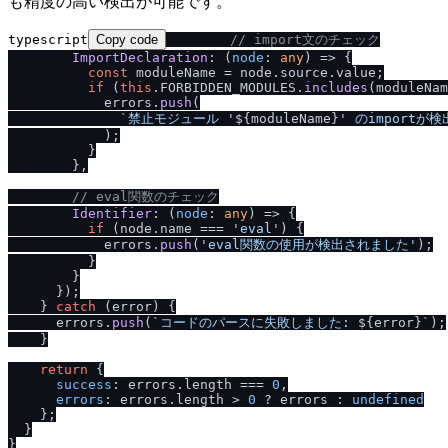
も精度の高い検出が可能です。
typescript
Copy code
/
/
 import文のチェック
ImportDeclaration
: 
(
node
: 
any
) =>
 {

const
 moduleName = node.
source
.
value
;

if
 (
this
.
FORBIDDEN_MODULES
.
includes
(moduleNam
            errors.
push
(

`禁止モジュール '
${moduleName}
' のimportが
            );

          }

        },

/
/
 eval関数のチェック
Identifier
: 
(
node
: 
any
) =>
 {

if
 (node.
name
 === 
'eval'
) {

            errors.
push
(
'eval関数の使用が検出されました'
);

          }

        }

      });

    } 
catch
 (error) {

      errors.
push
(
`コードのパースに失敗しました: 
${error}
`
);

    }

return
 {

success
: errors.
length
 === 
0
,

errors
: errors.
length
 > 
0
 ? errors : 
undefined
    };

  }
