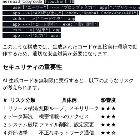
mermaid
Copy code
flowchart TD

    user["ユーザー"] -->|"プロンプト入力"| app["アプリケーション<
    app -->|"API呼び出し"| codex["OpenAI Codex<br/>API"]

    codex -->|"コード生成"| app

    app -->|"コード実行"| exec["実行環境"]

    exec -->|"結果"| app

このような構成では、生成されたコードが直接実行環境で動
作するため、適切な安全対策が必要になります。
セキュリティの重要性
AI 生成コードを無制限に実行すると、以下のようなリスク
が考えられます。
リスク分類
具体例
影響度
#
リソース枯渇
無限ループ、メモリリーク
1
★★★
データ漏洩
機密情報へのアクセス
2
★★★
システム破壊
ファイル削除、設定変更
3
★★★
外部攻撃
不正なネットワーク通信
4
★★☆