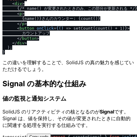
<
div
>
      {
/
* name() が変更されたときのみ、この部分が更新される *
/
}
<
p
>
        {name()}さんのカウンター: {count()}

</
p
>
<
button
onClick
=
{()
 =>
 setCount(count() + 1)}>

        カウントアップ

</
button
>
</
div
>
  );

この違いを理解することで、SolidJS の真の魅力を感じてい
ただけるでしょう。
Signal の基本的な仕組み
値の監視と通知システム
SolidJS のリアクティビティの核となるのが
Signal
です。
Signal は、値を保持し、その値が変更されたときに自動的
に関連する処理を実行する仕組みです。
typescript
Copy code
import
 { createSignal } 
from
'solid