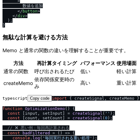
      >

        数値を追加

</
button
>
</
div
>
  );

無駄な計算を避ける方法
Memo と通常の関数の違いを理解することが重要です。
方法
再計算タイミング
パフォーマンス
使用場面
通常の関数
呼び出されるたび
低い
軽い計算
依存関係変更時の
高い
重い計算
createMemo
み
typescript
Copy code
import
 { createSignal, createMemo }
function
OptimizationDemo
(
) {

const
 [input, setInput] = 
createSignal
(
''
);

const
 [count, setCount] = 
createSignal
(
0
);

/
/
 ❌ 悪い例：毎回再計算される
const
badFiltered
 = (
) => {

console
.
log
(
'毎回実行される重い処理'
);
