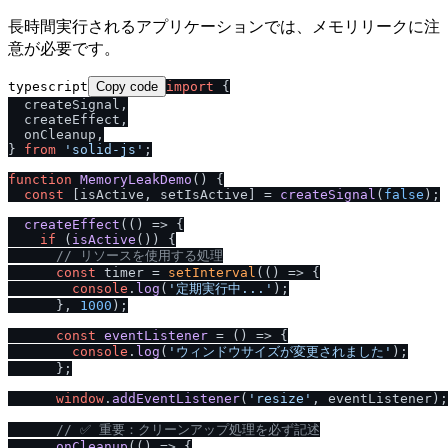
長時間実行されるアプリケーションでは、メモリリークに注
意が必要です。
typescript
Copy code
import
 {

  createSignal,

  createEffect,

  onCleanup,

} 
from
'solid-js'
;

function
MemoryLeakDemo
(
) {

const
 [isActive, setIsActive] = 
createSignal
(
false
);

createEffect
(
() =>
 {

if
 (
isActive
()) {

/
/
 リソースを使用する処理
const
 timer = 
setInterval
(
() =>
 {

console
.
log
(
'定期実行中...'
);

      }, 
1000
);

const
eventListener
 = (
) => {

console
.
log
(
'ウィンドウサイズが変更されました'
);

      };

window
.
addEventListener
(
'resize'
, eventListener);

/
/
 ✅ 重要：クリーンアップ処理を必ず記述
onCleanup
(
() =>
 {
