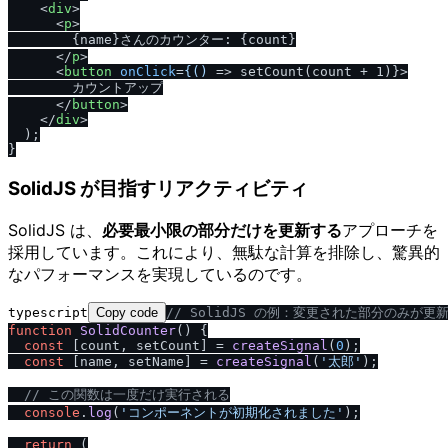
<
div
>
<
p
>
        {name}さんのカウンター: {count}

</
p
>
<
button
onClick
=
{()
 =>
 setCount(count + 1)}>

        カウントアップ

</
button
>
</
div
>
  );

SolidJS が目指すリアクティビティ
SolidJS は、
必要最小限の部分だけを更新する
アプローチを
採用しています。これにより、無駄な計算を排除し、驚異的
なパフォーマンスを実現しているのです。
typescript
Copy code
/
/
 SolidJS の例：変更された部分のみが更
function
SolidCounter
(
) {

const
 [count, setCount] = 
createSignal
(
0
);

const
 [name, setName] = 
createSignal
(
'太郎'
);

/
/
 この関数は一度だけ実行される
console
.
log
(
'コンポーネントが初期化されました'
);

return
 (
