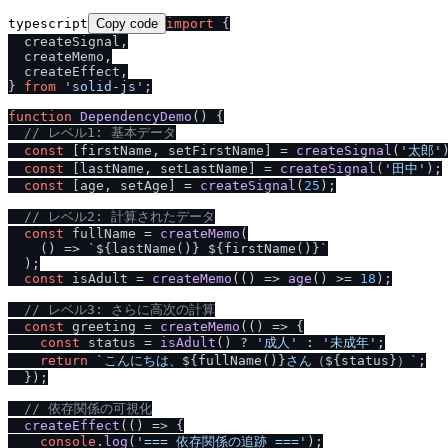
typescript
Copy code
import
 {

  createSignal,

  createMemo,

  createEffect,

} 
from
'solid-js'
;

function
DependencyDemo
(
) {

/
/
 レベル1: 基本データ
const
 [firstName, setFirstName] = 
createSignal
(
'太郎'
)
const
 [lastName, setLastName] = 
createSignal
(
'田中'
);

const
 [age, setAge] = 
createSignal
(
25
);

/
/
 レベル2: 計算されたデータ
const
 fullName = 
createMemo
(

() =>
`
${lastName()}
${firstName()}
`
  );

const
 isAdult = 
createMemo
(
() =>
age
() >= 
18
);

/
/
 レベル3: さらに高次の計算
const
 greeting = 
createMemo
(
() =>
 {

const
 status = 
isAdult
() ? 
'成人'
 : 
'未成年'
;

return
`こんにちは、
${fullName()}
さん（
${status}
）`
;

  });

/
/
 依存関係の可視化
createEffect
(
() =>
 {

console
.
log
(
'=== 依存関係の追跡 ==='
);
