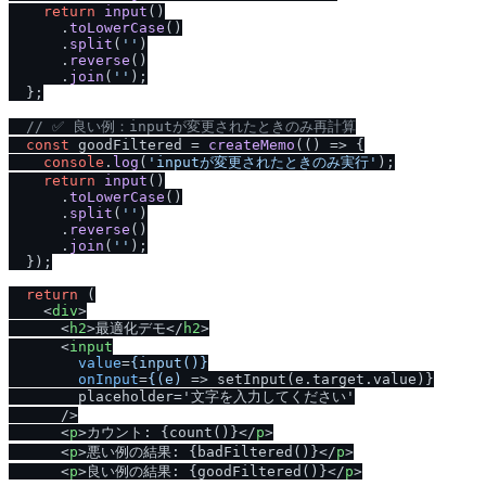
return
input
()

      .
toLowerCase
()

      .
split
(
''
)

      .
reverse
()

      .
join
(
''
);

  };

/
/
 ✅ 良い例：inputが変更されたときのみ再計算
const
 goodFiltered = 
createMemo
(
() =>
 {

console
.
log
(
'inputが変更されたときのみ実行'
);

return
input
()

      .
toLowerCase
()

      .
split
(
''
)

      .
reverse
()

      .
join
(
''
);

  });

return
 (

<
div
>
<
h2
>
最適化デモ
</
h2
>
<
input
value
=
{input()}
onInput
=
{(e)
 =>
 setInput(e.target.value)}

        placeholder='文字を入力してください'

/
>

<
p
>
カウント: {count()}
</
p
>
<
p
>
悪い例の結果: {badFiltered()}
</
p
>
<
p
>
良い例の結果: {goodFiltered()}
</
p
>