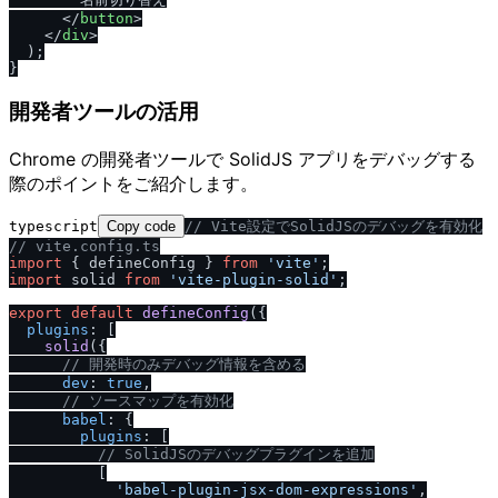
</
button
>
</
div
>
  );

開発者ツールの活用
Chrome の開発者ツールで SolidJS アプリをデバッグする
際のポイントをご紹介します。
typescript
Copy code
/
/
 Vite設定でSolidJSのデバッグを有効化
/
/
 vite.config.ts
import
 { defineConfig } 
from
'vite'
import
 solid 
from
'vite-plugin-solid'
;

export
default
defineConfig
({

plugins
: [

solid
({

/
/
 開発時のみデバッグ情報を含める
dev
: 
true
,

/
/
 ソースマップを有効化
babel
: {

plugins
: [

/
/
 SolidJSのデバッグプラグインを追加
          [

'babel-plugin-jsx-dom-expressions'
,
