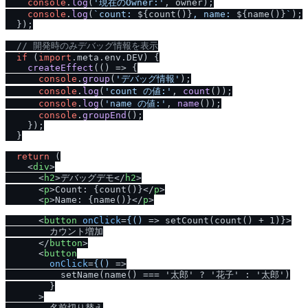
console
.
log
(
'現在のOwner:'
, owner);

console
.
log
(
`count: 
${count()}
, name: 
${name()}
`
);

  });

/
/
 開発時のみデバッグ情報を表示
if
 (
import
.
meta
.
env
.
DEV
) {

createEffect
(
() =>
 {

console
.
group
(
'デバッグ情報'
);

console
.
log
(
'count の値:'
, 
count
());

console
.
log
(
'name の値:'
, 
name
());

console
.
groupEnd
();

    });

  }

return
 (

<
div
>
<
h2
>
デバッグデモ
</
h2
>
<
p
>
Count: {count()}
</
p
>
<
p
>
Name: {name()}
</
p
>
<
button
onClick
=
{()
 =>
 setCount(count() + 1)}>

        カウント増加

</
button
>
<
button
onClick
=
{()
 =>
          setName(name() === '太郎' ? '花子' : '太郎')

        }

      >

        名前切り替え
