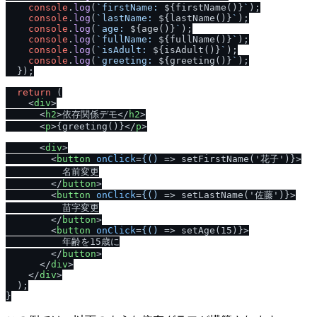
console
.
log
(
`firstName: 
${firstName()}
`
);

console
.
log
(
`lastName: 
${lastName()}
`
);

console
.
log
(
`age: 
${age()}
`
);

console
.
log
(
`fullName: 
${fullName()}
`
);

console
.
log
(
`isAdult: 
${isAdult()}
`
);

console
.
log
(
`greeting: 
${greeting()}
`
);

  });

return
 (

<
div
>
<
h2
>
依存関係デモ
</
h2
>
<
p
>
{greeting()}
</
p
>
<
div
>
<
button
onClick
=
{()
 =>
 setFirstName('花子')}>

          名前変更

</
button
>
<
button
onClick
=
{()
 =>
 setLastName('佐藤')}>

          苗字変更

</
button
>
<
button
onClick
=
{()
 =>
 setAge(15)}>

          年齢を15歳に

</
button
>
</
div
>
</
div
>
  );
