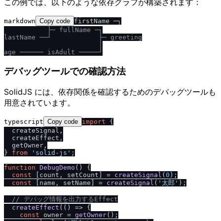
この例では、以下のような依存グラフが構築されます：
markdown
Copy code
           ├─ fullName ─┐

lastName ──┘            ├─ greeting

                        │

デバッグツールでの確認方法
SolidJS には、依存関係を確認するためのデバッグツールも
用意されています。
typescript
Copy code
import
 {

  createSignal,

  createEffect,

  getOwner,

} 
from
'solid-js'
;

function
DebugDemo
(
) {

const
 [count, setCount] = 
createSignal
(
0
);

const
 [name, setName] = 
createSignal
(
'太郎'
);

/
/
 デバッグ情報を出力するEffect
createEffect
(
() =>
 {

const
 owner = 
getOwner
();
