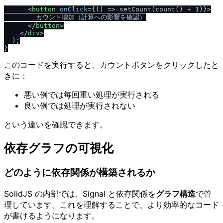
<
button
onClick
=
{()
 =>
 setCount(count() + 1)}>

        カウント増加（計算への影響を確認）

</
button
>
</
div
>
  );

このコードを実行すると、カウントボタンをクリックしたと
きに：
悪い例では毎回重い処理が実行される
良い例では処理が実行されない
という違いを確認できます。
依存グラフの可視化
どのように依存関係が構築されるか
SolidJS の内部では、Signal と依存関係を
グラフ構造
で管
理しています。これを理解することで、より効率的なコード
が書けるようになります。