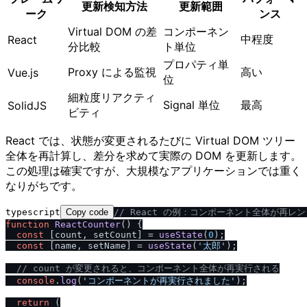
更新検知方法
更新範囲
ーク
ンス
Virtual DOM の差
コンポーネン
中程度
React
分比較
ト単位
プロパティ単
Proxy による監視
高い
Vue.js
位
細粒度リアクティ
Signal 単位
最高
SolidJS
ビティ
React では、状態が変更されるたびに Virtual DOM ツリー
全体を再計算し、差分を求めて実際の DOM を更新します。
この処理は確実ですが、大規模なアプリケーションでは重く
なりがちです。
typescript
Copy code
/
/
 React の例：コンポーネント全体が再レ
function
ReactCounter
(
) {

const
 [count, setCount] = 
useState
(
0
);

const
 [name, setName] = 
useState
(
'太郎'
);

/
/
 count が変更されると、コンポーネント全体が再実行される
console
.
log
(
'コンポーネントが再実行されました'
);

return
 (
