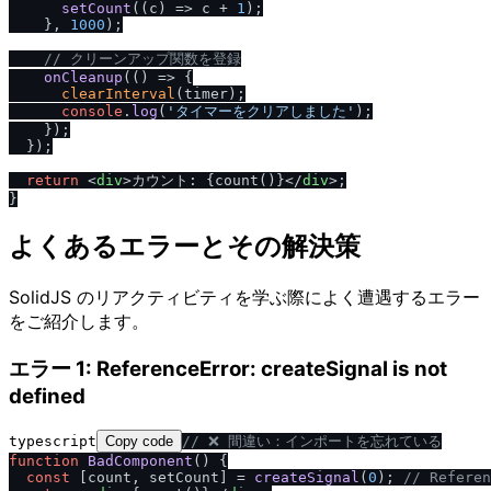
setCount
(
(
c
) =>
 c + 
1
);

    }, 
1000
);

/
/
 クリーンアップ関数を登録
onCleanup
(
() =>
 {

clearInterval
(timer);

console
.
log
(
'タイマーをクリアしました'
);

    });

  });

return
<
div
>
カウント: {count()}
</
div
>
;

よくあるエラーとその解決策
SolidJS のリアクティビティを学ぶ際によく遭遇するエラー
をご紹介します。
エラー 1: ReferenceError: createSignal is not
defined
typescript
Copy code
/
/
 ❌ 間違い：インポートを忘れている
function
BadComponent
(
) {

const
 [count, setCount] = 
createSignal
(
0
); 
/
/
 Referen