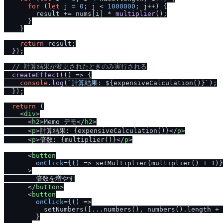
for
 (
let
 j = 
0
; j < 
1000000
; j++) {

        result += nums[i] * 
multiplier
();

      }

    }

return
 result;

  });

/
/
 計算結果が変更されたときのみ実行される
createEffect
(
() =>
 {

console
.
log
(
`計算結果: 
${expensiveCalculation()}
`
);

  });

return
 (

<
div
>
<
h2
>
Memo デモ
</
h2
>
<
p
>
計算結果: {expensiveCalculation()}
</
p
>
<
p
>
倍数: {multiplier()}
</
p
>
<
button
onClick
=
{()
 =>
 setMultiplier(multiplier() + 1)}

      >

        倍数を増やす

</
button
>
<
button
onClick
=
{()
 =>
          setNumbers([...numbers(), numbers().length + 
        }
