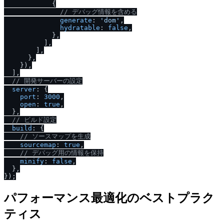
            {

/
/
 デバッグ情報を含める
generate
: 
'dom'
,

hydratable
: 
false
,

            },

          ],

        ],

      },

    }),

  ],

/
/
 開発サーバーの設定
server
: {

port
: 
3000
,

open
: 
true
,

  },

/
/
 ビルド設定
build
: {

/
/
 ソースマップを生成
sourcemap
: 
true
,

/
/
 デバッグ用の情報を保持
minify
: 
false
,

  },

パフォーマンス最適化のベストプラク
ティス