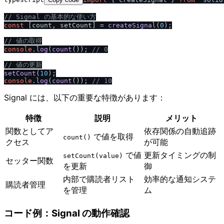
/
/
 Signal の基本的な使い方
const
 [count, setCount] = 
createSignal
(
0
);

/
/
 値の取得
console
.
log
(
count
()); 
/
/
 0
/
/
 値の更新
setCount
(
10
console
.
log
(
count
()); 
/
/
 10
Signal には、以下の重要な特徴があります：
特徴
説明
メリット
関数としてア
依存関係の自動追跡
で値を取得
count()
クセス
が可能
で値
更新タイミングの制
setCount(value)
セッター関数
を更新
御
内部で購読者リスト
効率的な通知システ
購読者管理
を管理
ム
コード例：Signal の動作確認