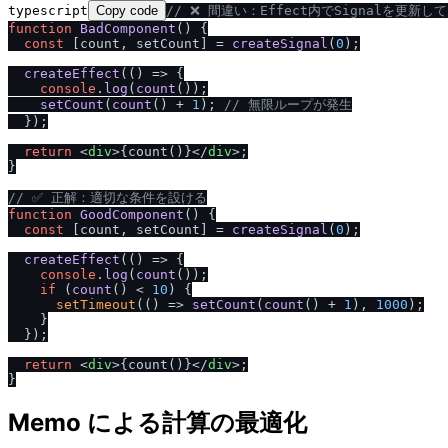
typescript
Copy code
/
/
 ❌ 間違い：Effect内でSignalを更新し
function
BadComponent
(
) {

const
 [count, setCount] = 
createSignal
(
0
);

createEffect
(
() =>
 {

console
.
log
(
count
());

setCount
(
count
() + 
1
); 
/
/
 無限ループが発生
  });

return
<
div
>
{count()}
</
div
>
;

}

/
/
 ✅ 正解：適切な条件を設ける
function
GoodComponent
(
) {

const
 [count, setCount] = 
createSignal
(
0
);

createEffect
(
() =>
 {

console
.
log
(
count
());

if
 (
count
() < 
10
) {

setTimeout
(
() =>
setCount
(
count
() + 
1
), 
1000
);

    }

  });

return
<
div
>
{count()}
</
div
>
;

Memo による計算の最適化