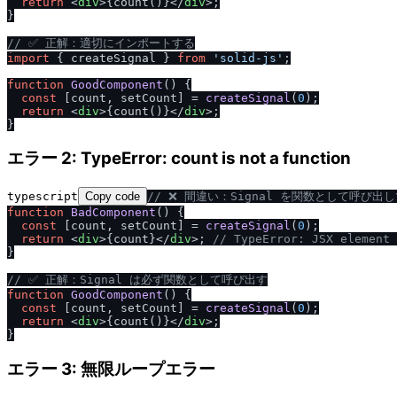
return
<
div
>
{count()}
</
div
>
;

}

/
/
 ✅ 正解：適切にインポートする
import
 { createSignal } 
from
'solid-js'
;

function
GoodComponent
(
) {

const
 [count, setCount] = 
createSignal
(
0
);

return
<
div
>
{count()}
</
div
>
;

エラー 2: TypeError: count is not a function
typescript
Copy code
/
/
 ❌ 間違い：Signal を関数として呼び出
function
BadComponent
(
) {

const
 [count, setCount] = 
createSignal
(
0
);

return
<
div
>
{count}
</
div
>
; 
/
/
 TypeError: JSX element 
}

/
/
 ✅ 正解：Signal は必ず関数として呼び出す
function
GoodComponent
(
) {

const
 [count, setCount] = 
createSignal
(
0
);

return
<
div
>
{count()}
</
div
>
;

エラー 3: 無限ループエラー