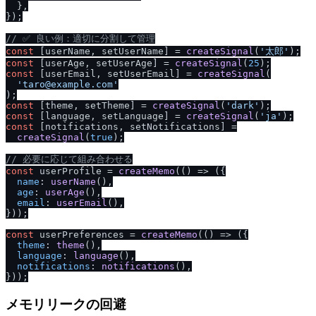
  },

});

/
/
 ✅ 良い例：適切に分割して管理
const
 [userName, setUserName] = 
createSignal
(
'太郎'
const
 [userAge, setUserAge] = 
createSignal
(
25
const
 [userEmail, setUserEmail] = 
createSignal
(

'taro@example.com'
const
 [theme, setTheme] = 
createSignal
(
'dark'
const
 [language, setLanguage] = 
createSignal
(
'ja'
const
 [notifications, setNotifications] =

createSignal
(
true
);

/
/
 必要に応じて組み合わせる
const
 userProfile = 
createMemo
(
() =>
 ({

name
: 
userName
(),

age
: 
userAge
(),

email
: 
userEmail
(),

}));

const
 userPreferences = 
createMemo
(
() =>
 ({

theme
: 
theme
(),

language
: 
language
(),

notifications
: 
notifications
(),

メモリリークの回避