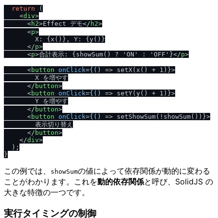
return
 (

<
div
>
<
h2
>
Effect デモ
</
h2
>
<
p
>
        X: {x()}, Y: {y()}

</
p
>
<
p
>
合計表示: {showSum() ? 'ON' : 'OFF'}
</
p
>
<
button
onClick
=
{()
 =>
 setX(x() + 1)}>

        X を増やす

</
button
>
<
button
onClick
=
{()
 =>
 setY(y() + 1)}>

        Y を増やす

</
button
>
<
button
onClick
=
{()
 =>
 setShowSum(!showSum())}>

        表示切り替え

</
button
>
</
div
>
  );

この例では、
の値によって依存関係が動的に変わる
showSum
ことがわかります。これを
動的依存関係
と呼び、SolidJS の
大きな特徴の一つです。
実行タイミングの制御