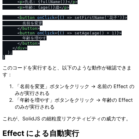
<
p
>
氏名: {fullName()}
</
p
>
<
p
>
年齢: {age()}歳
</
p
>
<
button
onClick
=
{()
 =>
 setFirstName('花子')}>

        名前を変更

</
button
>
<
button
onClick
=
{()
 =>
 setAge(age() + 1)}>

        年齢を増やす

</
button
>
</
div
>
  );

このコードを実行すると、以下のような動作が確認できま
す：
「名前を変更」ボタンをクリック → 名前の Effect の
みが実行される
「年齢を増やす」ボタンをクリック → 年齢の Effect
のみが実行される
これが、SolidJS の細粒度リアクティビティの威力です。
Effect による自動実行