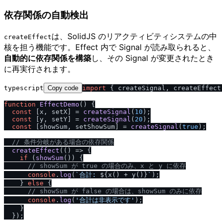
依存関係の自動検出
は、SolidJS のリアクティビティシステムの中
createEffect
核を担う機能です。Effect 内で Signal が読み取られると、
自動的に依存関係を構築
し、その Signal が変更されたとき
に再実行されます。
typescript
Copy code
import
 { createSignal, createEffect
function
EffectDemo
(
) {

const
 [x, setX] = 
createSignal
(
10
);

const
 [y, setY] = 
createSignal
(
20
);

const
 [showSum, setShowSum] = 
createSignal
(
true
);

/
/
 条件分岐がある場合の依存関係
createEffect
(
() =>
 {

if
 (
showSum
()) {

/
/
 showSum が true の場合のみ、x と y に依存
console
.
log
(
`合計: 
${x() + y()}
`
);

    } 
else
 {

/
/
 showSum が false の場合は、showSum のみに依存
console
.
log
(
'合計は非表示です'
);

    }

  });
