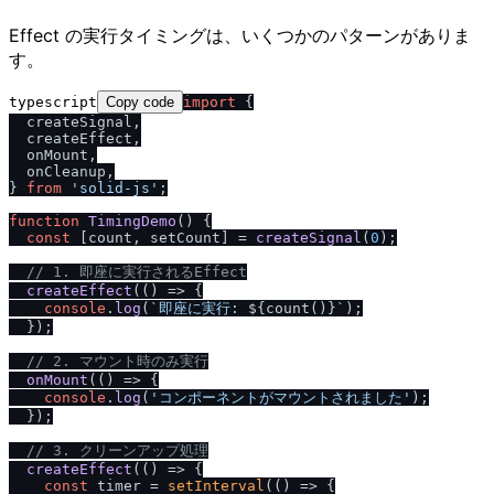
Effect の実行タイミングは、いくつかのパターンがありま
す。
typescript
Copy code
import
 {

  createSignal,

  createEffect,

  onMount,

  onCleanup,

} 
from
'solid-js'
;

function
TimingDemo
(
) {

const
 [count, setCount] = 
createSignal
(
0
);

/
/
 1. 即座に実行されるEffect
createEffect
(
() =>
 {

console
.
log
(
`即座に実行: 
${count()}
`
);

  });

/
/
 2. マウント時のみ実行
onMount
(
() =>
 {

console
.
log
(
'コンポーネントがマウントされました'
);

  });

/
/
 3. クリーンアップ処理
createEffect
(
() =>
 {

const
 timer = 
setInterval
(
() =>
 {
