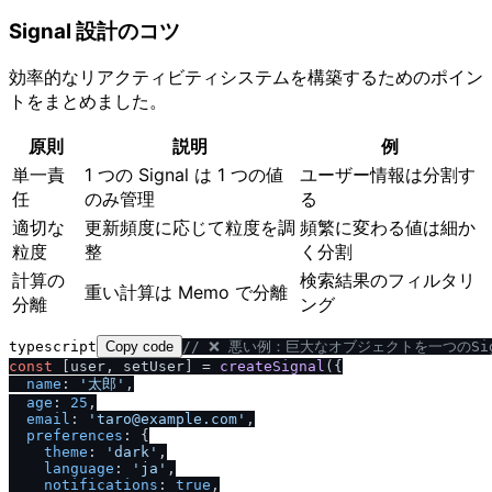
Signal 設計のコツ
効率的なリアクティビティシステムを構築するためのポイン
トをまとめました。
原則
説明
例
単一責
1 つの Signal は 1 つの値
ユーザー情報は分割す
任
のみ管理
る
適切な
更新頻度に応じて粒度を調
頻繁に変わる値は細か
粒度
整
く分割
計算の
検索結果のフィルタリ
重い計算は Memo で分離
分離
ング
typescript
Copy code
/
/
 ❌ 悪い例：巨大なオブジェクトを一つのSig
const
 [user, setUser] = 
createSignal
({

name
: 
'太郎'
,

age
: 
25
,

email
: 
'taro@example.com'
,

preferences
: {

theme
: 
'dark'
,

language
: 
'ja'
,

notifications
: 
true
,
