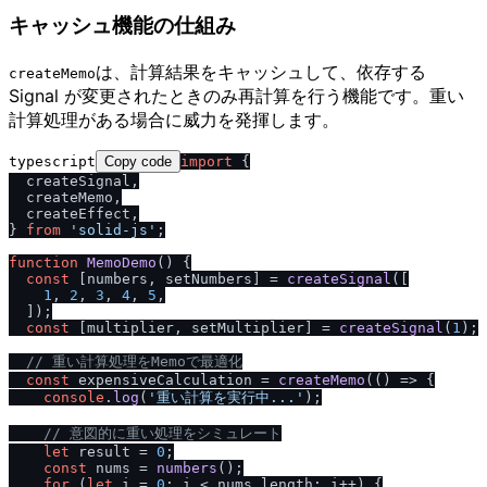
キャッシュ機能の仕組み
は、計算結果をキャッシュして、依存する
createMemo
Signal が変更されたときのみ再計算を行う機能です。重い
計算処理がある場合に威力を発揮します。
typescript
Copy code
import
 {

  createSignal,

  createMemo,

  createEffect,

} 
from
'solid-js'
;

function
MemoDemo
(
) {

const
 [numbers, setNumbers] = 
createSignal
([

1
, 
2
, 
3
, 
4
, 
5
,

  ]);

const
 [multiplier, setMultiplier] = 
createSignal
(
1
);

/
/
 重い計算処理をMemoで最適化
const
 expensiveCalculation = 
createMemo
(
() =>
 {

console
.
log
(
'重い計算を実行中...'
);

/
/
 意図的に重い処理をシミュレート
let
 result = 
0
;

const
 nums = 
numbers
();

for
 (
let
 i = 
0
; i < nums.
length
; i++) {
