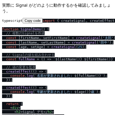
実際に Signal がどのように動作するかを確認してみましょ
う。
typescript
Copy code
import
 { createSignal, createEffect
function
SignalDemo
(
) {

/
/
 複数のSignalを作成
const
 [firstName, setFirstName] = 
createSignal
(
'太郎'
)
const
 [lastName, setLastName] = 
createSignal
(
'田中'
);

const
 [age, setAge] = 
createSignal
(
25
);

/
/
 Signalの値を組み合わせる
const
fullName
 = (
) => 
`
${lastName()}
${firstName()}
`
/
/
 値の変更を監視
createEffect
(
() =>
 {

console
.
log
(
`名前が更新されました: 
${fullName()}
`
);

  });

createEffect
(
() =>
 {

console
.
log
(
`年齢が更新されました: 
${age()}
歳`
);

  });

return
 (

<
div
>
<
h2
>
Signal デモ
</
h2
>