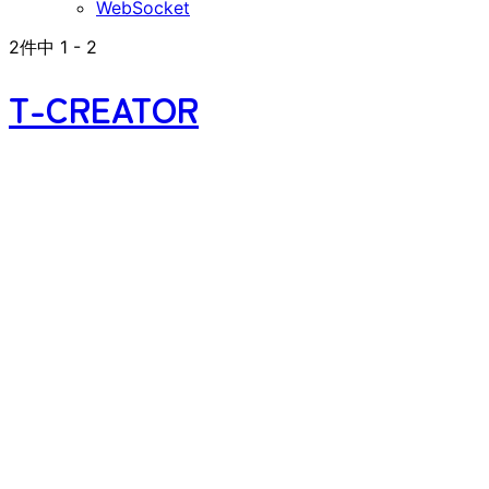
WebSocket
2
件中
1
-
2
T-CREATOR