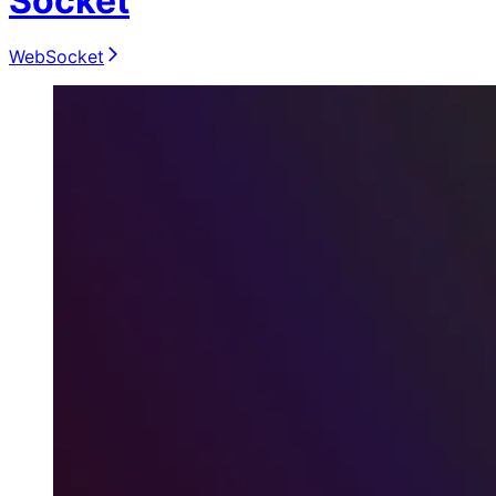
Socket
WebSocket