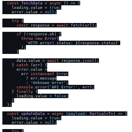
const
fetchData
 = 
async
 (
) => {

    loading.
value
 = 
true
;

    error.
value
 = 
null
;

try
 {

const
 response = 
await
fetch
(url);

if
 (!response.
ok
) {

throw
new
Error
(

`HTTP error! status: 
${response.status}
`
        );

      }

      data.
value
 = 
await
 response.
json
();

    } 
catch
 (err) {

      error.
value
 =

        err 
instanceof
Error
          ? err.
message
          : 
'Unknown error'
;

console
.
error
(
'API Error:'
, err);

    } 
finally
 {

      loading.
value
 = 
false
;

    }

  };

const
updateData
 = 
async
 (
payload
: 
Partial
<T>
) => {

    loading.
value
 = 
true
;

    error.
value
 = 
null
;

try
 {
