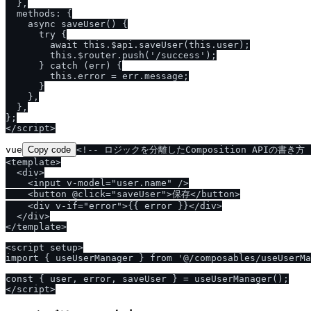
  },

  methods: {

    async saveUser() {

      try {

        await this.$api.saveUser(this.user);

        this.$router.push('/success');

      } catch (err) {

        this.error = err.message;

      }

    },

  },

};

vue
Copy code
<!-- ロジックを分離したComposition APIの書き方 -
<template>

  <div>

    <input v-model="user.name" />

    <button @click="saveUser">保存</button>

    <div v-if="error">{{ error }}</div>

  </div>

</template>

<script setup>

import { useUserManager } from '@/composables/useUserMa
const { user, error, saveUser } = useUserManager();
