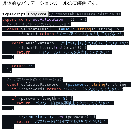
具体的なバリデーションルールの実装例です。
typescript
Copy code
/
/
 composables
/
useValidation.ts
export
const
useValidation
 = (
) => {

/
/
 メールアドレスのバリデーション
const
 validateEmail = (
email
: 
string
): 
string
 =>
 {

if
 (!email) 
return
'メールアドレスを入力してください'
;

const
 emailPattern = 
/
^[^\s@]+@[^\s@]+\.[^\s@]+$
/
;

if
 (!emailPattern.
test
(email)) {

return
'正しいメールアドレスを入力してください'
;

    }

return
''
;

  };

/
/
 パスワードのバリデーション
const
 validatePassword = (
password
: 
string
): 
string
 =
if
 (!password) 
return
'パスワードを入力してください'
;

if
 (password.
length
 < 
8
) {

return
'パスワードは8文字以上で入力してください'
;

    }

if
 (!
/
(?=.*[a-z])
/
.
test
(password)) {

return
'パスワードには小文字を含めてください'
;

    }
