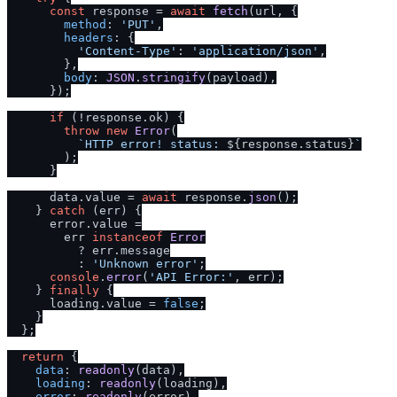
const
 response = 
await
fetch
(url, {

method
: 
'PUT'
,

headers
: {

'Content-Type'
: 
'application
/
json'
,

        },

body
: 
JSON
.
stringify
(payload),

      });

if
 (!response.
ok
) {

throw
new
Error
(

`HTTP error! status: 
${response.status}
`
        );

      }

      data.
value
 = 
await
 response.
json
();

    } 
catch
 (err) {

      error.
value
 =

        err 
instanceof
Error
          ? err.
message
          : 
'Unknown error'
;

console
.
error
(
'API Error:'
, err);

    } 
finally
 {

      loading.
value
 = 
false
;

    }

  };

return
 {

data
: 
readonly
(data),

loading
: 
readonly
(loading),

error
: 
readonly
(error),
