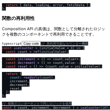
return
 { data, loading, error, fetchData };

関数の再利用性
Composition API の真価は、関数として分離されたロジッ
クを複数のコンポーネントで再利用できることです。
typescript
Copy code
/
/
 再利用可能なカウンター機能
const
useCounter
 = (
initialValue = 
0
) => {

const
 count = 
ref
(initialValue);

const
increment
 = (
) => count.
value
++;

const
decrement
 = (
) => count.
value
--;

const
reset
 = (
) => (count.
value
 = initialValue);

return
 {

count
: 
readonly
(count),

    increment,

    decrement,

    reset,

  };

};

/
/
 複数のコンポーネントで同じロジックを使用
const
 { count, increment, decrement } = 
useCounter
(
10