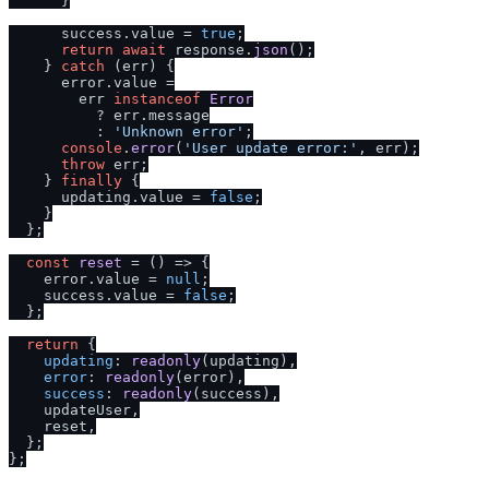
      }

      success.
value
 = 
true
;

return
await
 response.
json
();

    } 
catch
 (err) {

      error.
value
 =

        err 
instanceof
Error
          ? err.
message
          : 
'Unknown error'
;

console
.
error
(
'User update error:'
, err);

throw
 err;

    } 
finally
 {

      updating.
value
 = 
false
;

    }

  };

const
reset
 = (
) => {

    error.
value
 = 
null
;

    success.
value
 = 
false
;

  };

return
 {

updating
: 
readonly
(updating),

error
: 
readonly
(error),

success
: 
readonly
(success),

    updateUser,

    reset,

  };
