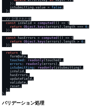
    });

    isSubmitting.
value
 = 
false
;

  };

/
/
 計算された値
const
 isValid = 
computed
(
() =>
 {

return
Object
.
keys
(errors).
length
 === 
0
;

  });

const
 hasErrors = 
computed
(
() =>
 {

return
Object
.
keys
(errors).
length
 > 
0
;

  });

return
 {

    formData,

touched
: 
readonly
(touched),

errors
: 
readonly
(errors),

isSubmitting
: 
readonly
(isSubmitting),

    isValid,

    hasErrors,

    updateField,

    validate,

    reset,

  };

バリデーション処理