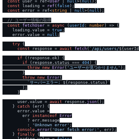
const
 user = ref<
User
 | 
null
>(
null
);

const
 loading = 
ref
(
false
);

const
 error = ref<
string
 | 
null
>(
null
);

/
/
 ユーザー情報の取得
const
fetchUser
 = 
async
 (
userId
: 
number
) => {

    loading.
value
 = 
true
;

    error.
value
 = 
null
;

try
 {

const
 response = 
await
fetch
(
`
/
api
/
users
/
${userId
if
 (!response.
ok
) {

if
 (response.
status
 === 
404
) {

throw
new
Error
(
'ユーザーが見つかりません'
);

        }

throw
new
Error
(

`サーバーエラー: 
${response.status}
`
        );

      }

      user.
value
 = 
await
 response.
json
();

    } 
catch
 (err) {

      error.
value
 =

        err 
instanceof
Error
          ? err.
message
          : 
'Unknown error'
;

console
.
error
(
'User fetch error:'
, err);

    } 
finally
 {

      loading.
value
 = 
false
;
