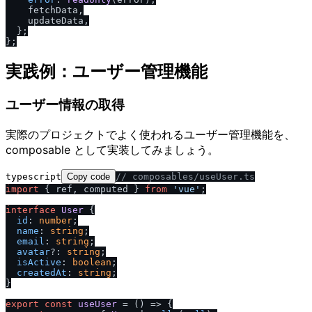
    fetchData,

    updateData,

  };

実践例：ユーザー管理機能
ユーザー情報の取得
実際のプロジェクトでよく使われるユーザー管理機能を、
composable として実装してみましょう。
typescript
Copy code
/
/
 composables
/
useUser.ts
import
 { ref, computed } 
from
'vue'
;

interface
User
 {

id
: 
number
;

name
: 
string
;

email
: 
string
;

avatar
?: 
string
;

isActive
: 
boolean
;

createdAt
: 
string
;

}

export
const
useUser
 = (
) => {
