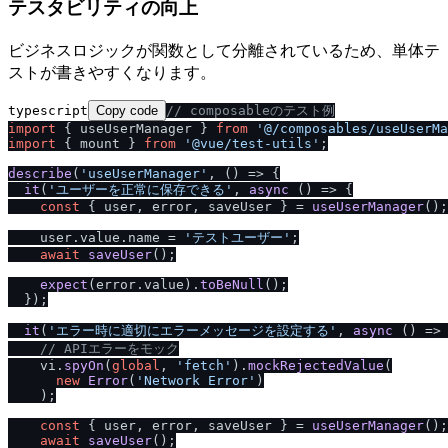
テスタビリティの向上
ビジネスロジックが関数として分離されているため、単体テ
ストが書きやすくなります。
typescript
Copy code
/
/
 composableのテスト例
import
 { useUserManager } 
from
'@
/
composables
/
useUserMa
import
 { mount } 
from
'@vue
/
test-utils'
;

describe
(
'useUserManager'
, 
() =>
 {

it
(
'ユーザーを正常に保存できる'
, 
async
 () => {

const
 { user, error, saveUser } = 
useUserManager
();

    user.
value
.
name
 = 
'テストユーザー'
;

await
saveUser
();

expect
(error.
value
).
toBeNull
();

  });

it
(
'エラー時に適切にエラーメッセージを設定する'
, 
async
 () => 
/
/
 APIエラーをモック
    vi.
spyOn
(
global
, 
'fetch'
).
mockRejectedValue
(

new
Error
(
'Network Error'
)

    );

const
 { user, error, saveUser } = 
useUserManager
();

await
saveUser
();
