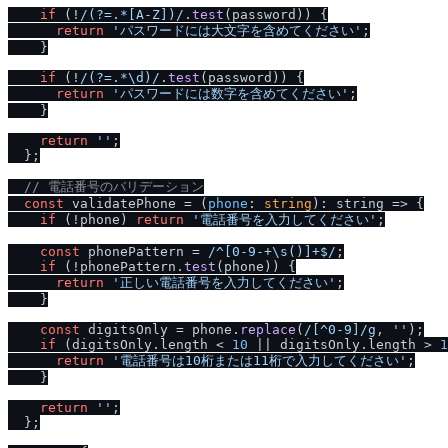
if
 (!
/
(?=.*[A-Z])
/
.
test
(password)) {

return
'パスワードには大文字を含めてください'
;

    }

if
 (!
/
(?=.*\d)
/
.
test
(password)) {

return
'パスワードには数字を含めてください'
;

    }

return
''
;

  };

/
/
 電話番号のバリデーション
const
 validatePhone = (
phone
: 
string
): 
string
 =>
 {

if
 (!phone) 
return
'電話番号を入力してください'
;

const
 phonePattern = 
/
^[0-9-+\s()]+$
/
;

if
 (!phonePattern.
test
(phone)) {

return
'正しい電話番号を入力してください'
;

    }

const
 digitsOnly = phone.
replace
(
/
[^0-9]
/
g
, 
''
);

if
 (digitsOnly.
length
 < 
10
 || digitsOnly.
length
 > 
1
return
'電話番号は10桁または11桁で入力してください'
;

    }

return
''
;

  };
