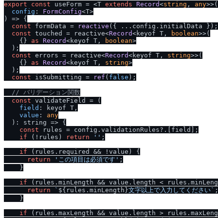
export
const
 useForm = <T 
extends
Record
<
string
, 
any
>>
(
config
: 
FormConfig
) =>
 {

const
 formData = 
reactive
({ ...config.
initialData
 });

const
 touched = reactive<
Record
<keyof T, 
boolean
>>(

    {} 
as
Record
<keyof T, 
boolean
>

  );

const
 errors = reactive<
Record
<keyof T, 
string
>>(

    {} 
as
Record
<keyof T, 
string
>

  );

const
 isSubmitting = 
ref
(
false
);

/
/
 バリデーション関数
const
 validateField = (

field
: keyof T,

value
: 
any
  ): 
string
 =>
 {

const
 rules = config.
validationRules
?.[field];

if
 (!rules) 
return
''
;

if
 (rules.
required
 && !value) {

return
'この項目は必須です'
;

    }

if
 (rules.
minLength
 && value.
length
 < rules.
minLeng
return
`
${rules.minLength}
文字以上で入力してください`
;
    }

if
 (rules.
maxLength
 && value.
length
 > rules.
maxLeng