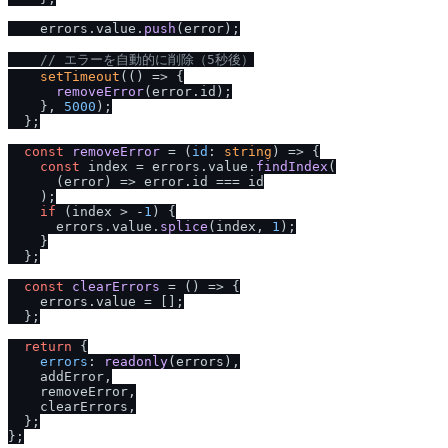
    errors.
value
.
push
(error);

/
/
 エラーを自動的に削除（5秒後）
setTimeout
(
() =>
 {

removeError
(error.
id
);

    }, 
5000
);

  };

const
removeError
 = (
id
: 
string
) => {

const
 index = errors.
value
.
findIndex
(

(
error
) =>
 error.
id
 === id

    );

if
 (index > -
1
) {

      errors.
value
.
splice
(index, 
1
);

    }

  };

const
clearErrors
 = (
) => {

    errors.
value
 = [];

  };

return
 {

errors
: 
readonly
(errors),

    addError,

    removeError,

    clearErrors,

  };
