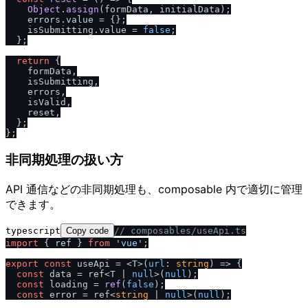
Object
.
assign
(formData, initialData);

    errors.
value
 = {};

    isSubmitting.
value
 = 
false
;

  };

return
 {

    formData,

    isSubmitting,

    errors,

    isValid,

    reset,

  };

非同期処理の扱い方
API 通信などの非同期処理も、composable 内で適切に管理
できます。
typescript
Copy code
/
/
 composables
/
useApi.ts
import
 { ref } 
from
'vue'
;

export
const
 useApi = <T>
(
url
: 
string
) =>
 {

const
 data = ref<T | 
null
>(
null
);

const
 loading = 
ref
(
false
);

const
 error = ref<
string
 | 
null
>(
null
);
