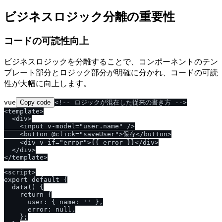
ビジネスロジック分離の重要性
コードの可読性向上
ビジネスロジックを分離することで、コンポーネントのテン
プレート部分とロジック部分が明確に分かれ、コードの可読
性が大幅に向上します。
vue
Copy code
<!-- ロジックが混在した従来の書き方 -->

<template>

  <div>

    <input v-model="user.name" />

    <button @click="saveUser">保存</button>

    <div v-if="error">{{ error }}</div>

  </div>

</template>

<script>

export default {

  data() {

    return {

      user: { name: '' },

      error: null,

    };
