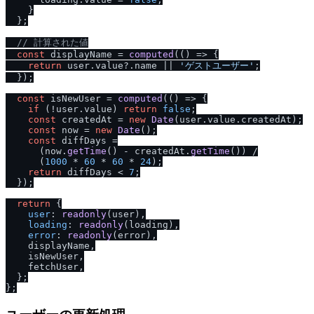
    }

  };

/
/
 計算された値
const
 displayName = 
computed
(
() =>
 {

return
 user.
value
?.
name
 || 
'ゲストユーザー'
;

  });

const
 isNewUser = 
computed
(
() =>
 {

if
 (!user.
value
) 
return
false
;

const
 createdAt = 
new
Date
(user.
value
.
createdAt
);

const
 now = 
new
Date
();

const
 diffDays =

      (now.
getTime
() - createdAt.
getTime
()) /

      (
1000
 * 
60
 * 
60
 * 
24
);

return
 diffDays < 
7
;

  });

return
 {

user
: 
readonly
(user),

loading
: 
readonly
(loading),

error
: 
readonly
(error),

    displayName,

    isNewUser,

    fetchUser,

  };
