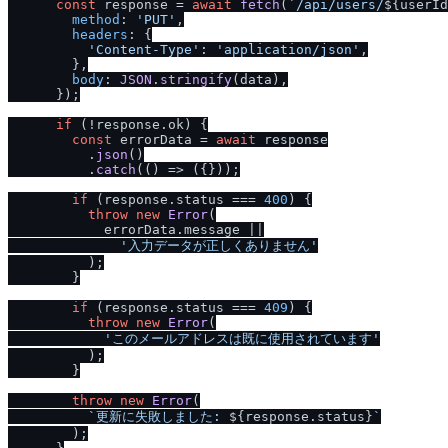
const
 response = 
await
fetch
(
`
/
api
/
users
/
${userId
method
: 
'PUT'
,

headers
: {

'Content-Type'
: 
'application
/
json'
,

        },

body
: 
JSON
.
stringify
(data),

      });

if
 (!response.
ok
) {

const
 errorData = 
await
 response

          .
json
()

          .
catch
(
() =>
 ({}));

if
 (response.
status
 === 
400
) {

throw
new
Error
(

            errorData.
message
 ||

'入力データが正しくありません'
          );

        }

if
 (response.
status
 === 
409
) {

throw
new
Error
(

'このメールアドレスは既に使用されています'
          );

        }

throw
new
Error
(

`更新に失敗しました: 
${response.status}
`
        );
