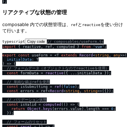
リアクティブな状態の管理
composable 内での状態管理は、
と
を使い分け
ref
reactive
て行います。
typescript
Copy code
/
/
 composables
/
useForm.ts
import
 { reactive, ref, computed } 
from
'vue'
;

export
const
 useForm = <T 
extends
Record
<
string
, 
any
>>
(
initialData
) =>
 {

/
/
 フォームデータ（オブジェクトなのでreactiveを使用）
const
 formData = 
reactive
({ ...initialData });

/
/
 単純な値はrefを使用
const
 isSubmitting = 
ref
(
false
);

const
 errors = ref<
Record
<
string
, 
string
>>({});

/
/
 バリデーション状態
const
 isValid = 
computed
(
() =>
 {

return
Object
.
keys
(errors.
value
).
length
 === 
0
;

  });

/
/
 フォームのリセット
const
reset
 = (
) => {
