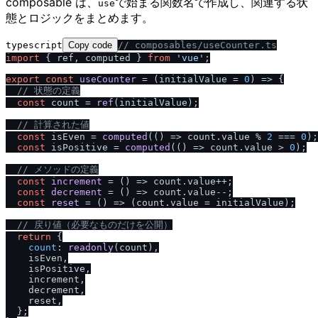
composable は、
で始まる関数名で作成し、関連する状
use
態とロジックをまとめます。
typescript
Copy code
/
/
 composables
/
useCounter.ts
import
 { ref, computed } 
from
'vue'
;

export
const
useCounter
 = (
initialValue = 
0
) => {

/
/
 状態の定義
const
 count = 
ref
(initialValue);

/
/
 計算された値
const
 isEven = 
computed
(
() =>
 count.
value
 % 
2
 === 
0
);

const
 isPositive = 
computed
(
() =>
 count.
value
 > 
0
);

/
/
 メソッドの定義
const
increment
 = (
) => count.
value
++;

const
decrement
 = (
) => count.
value
--;

const
reset
 = (
) => (count.
value
 = initialValue);

/
/
 戻り値（必要なものだけを公開）
return
 {

count
: 
readonly
(count),

    isEven,

    isPositive,

    increment,

    decrement,

    reset,

  };
