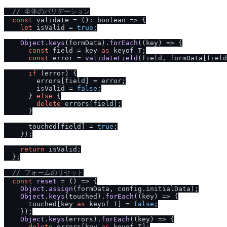
/
/
 全体のバリデーション
const
 validate = (): 
boolean
 =>
 {

let
 isValid = 
true
;

Object
.
keys
(formData).
forEach
(
(
key
) =>
 {

const
 field = key 
as
 keyof T;

const
 error = 
validateField
(field, formData[field
if
 (error) {

        errors[field] = error;

        isValid = 
false
;

      } 
else
 {

delete
 errors[field];

      }

      touched[field] = 
true
;

    });

return
 isValid;

  };

/
/
 フォームのリセット
const
reset
 = (
) => {

Object
.
assign
(formData, config.
initialData
);

Object
.
keys
(touched).
forEach
(
(
key
) =>
 {

      touched[key 
as
 keyof T] = 
false
;

    });

Object
.
keys
(errors).
forEach
(
(
key
) =>
 {

delete
 errors[key 
as
 keyof T];
