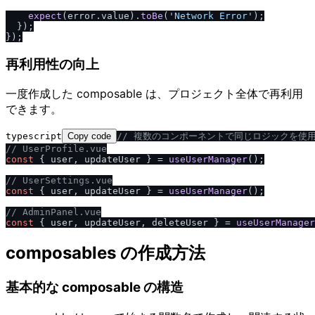
expect
(error.
value
).
toBe
(
'Network Error'
);

  });

再利用性の向上
一度作成した composable は、プロジェクト全体で再利用
できます。
typescript
Copy code
/
/
 複数のコンポーネントで同じロジックを使
/
/
 UserProfile.vue
const
 { user, updateUser } = 
useUserManager
();

/
/
 UserSettings.vue
const
 { user, updateUser } = 
useUserManager
();

/
/
 AdminPanel.vue
const
 { user, updateUser, deleteUser } = 
useUserManager
composables の作成方法
基本的な composable の構造