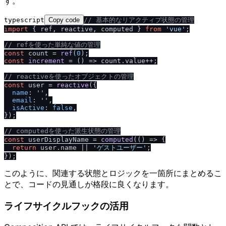
す。
typescript
Copy code
/
/
 基本的なリアクティブ状態の管理
import
 { ref, reactive, computed } 
from
'vue'
;

/
/
 refを使った単純な値の管理
const
 count = 
ref
(
0
const
increment
 = (
) => count.
value
++;

/
/
 reactiveを使ったオブジェクトの管理
const
 user = 
reactive
({

name
: 
''
,

email
: 
''
,

isActive
: 
false
,

});

/
/
 computedを使った派生状態の管理
const
 userDisplayName = 
computed
(
() =>
 {

return
 user.
name
 || 
'ゲストユーザー'
;

このように、関連する状態とロジックを一箇所にまとめるこ
とで、コードの見通しが格段に良くなります。
ライフサイクルフックの活用