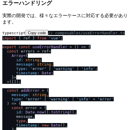
エラーハンドリング
実際の開発では、様々なエラーケースに対応する必要があり
ます。
typescript
Copy code
/
/
 composables
/
useErrorHandler.ts
import
 { ref } 
from
'vue'
;

export
const
useErrorHandler
 = (
) => {

const
 errors = ref<

Array
<{

id
: 
string
;

message
: 
string
;

type
: 
'error'
 | 
'warning'
 | 
'info'
;

timestamp
: 
Date
;

    }>

  >([]);

const
addError
 = (
message
: 
string
,

type
: 
'error'
 | 
'warning'
 | 
'info'
 = 
'error'
) => {

const
 error = {

id
: 
Date
.
now
().
toString
(),

      message,

type
,

timestamp
: 
new
Date
(),

    };
