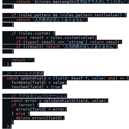
return
`
${rules.maxLength}
文字以下で入力してください`
;
    }

if
 (rules.
pattern
 && !rules.
pattern
.
test
(value)) {

return
'入力形式が正しくありません'
;

    }

if
 (rules.
custom
) {

const
 result = rules.
custom
(value);

if
 (
typeof
 result === 
'string'
) 
return
 result;

if
 (!result) 
return
'入力内容が正しくありません'
;

    }

return
''
;

  };

/
/
 フィールドの更新
const
updateField
 = (
field
: keyof T, 
value
: 
any
) => {

    formData[field] = value;

    touched[field] = 
true
;

/
/
 リアルタイムバリデーション
const
 error = 
validateField
(field, value);

if
 (error) {

      errors[field] = error;

    } 
else
 {

delete
 errors[field];

    }

  };
