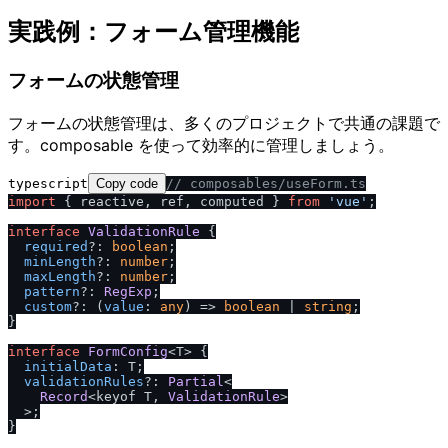
実践例：フォーム管理機能
フォームの状態管理
フォームの状態管理は、多くのプロジェクトで共通の課題で
す。composable を使って効率的に管理しましょう。
typescript
Copy code
/
/
 composables
/
useForm.ts
import
 { reactive, ref, computed } 
from
'vue'
;

interface
ValidationRule
 {

required
?: 
boolean
;

minLength
?: 
number
;

maxLength
?: 
number
;

pattern
?: 
RegExp
;

custom
?: 
(
value
: 
any
) =>
boolean
 | 
string
;

}

interface
FormConfig
<T> {

initialData
: T;

validationRules
?: 
Partial
<

Record
<keyof T, 
ValidationRule
>

  >;

}
