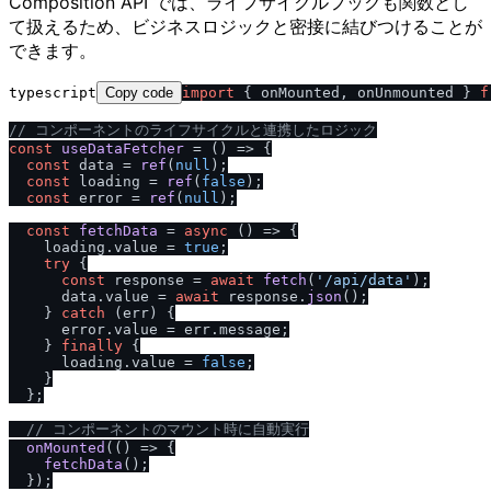
Composition API では、ライフサイクルフックも関数とし
て扱えるため、ビジネスロジックと密接に結びつけることが
できます。
typescript
Copy code
import
 { onMounted, onUnmounted } 
f
/
/
 コンポーネントのライフサイクルと連携したロジック
const
useDataFetcher
 = (
) => {

const
 data = 
ref
(
null
);

const
 loading = 
ref
(
false
);

const
 error = 
ref
(
null
);

const
fetchData
 = 
async
 (
) => {

    loading.
value
 = 
true
;

try
 {

const
 response = 
await
fetch
(
'
/
api
/
data'
);

      data.
value
 = 
await
 response.
json
();

    } 
catch
 (err) {

      error.
value
 = err.
message
;

    } 
finally
 {

      loading.
value
 = 
false
;

    }

  };

/
/
 コンポーネントのマウント時に自動実行
onMounted
(
() =>
 {

fetchData
();

  });
