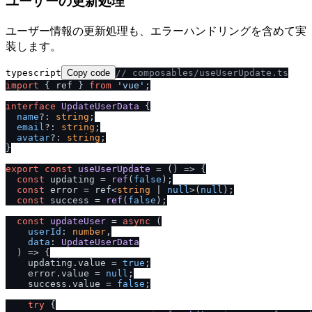
ユーザーの更新処理
ユーザー情報の更新処理も、エラーハンドリングを含めて実
装します。
typescript
Copy code
/
/
 composables
/
useUserUpdate.ts
import
 { ref } 
from
'vue'
;

interface
UpdateUserData
 {

name
?: 
string
;

email
?: 
string
;

avatar
?: 
string
;

}

export
const
useUserUpdate
 = (
) => {

const
 updating = 
ref
(
false
);

const
 error = ref<
string
 | 
null
>(
null
);

const
 success = 
ref
(
false
);

const
updateUser
 = 
async
 (
userId
: 
number
,

data
: 
UpdateUserData
) => {

    updating.
value
 = 
true
;

    error.
value
 = 
null
;

    success.
value
 = 
false
;

try
 {
