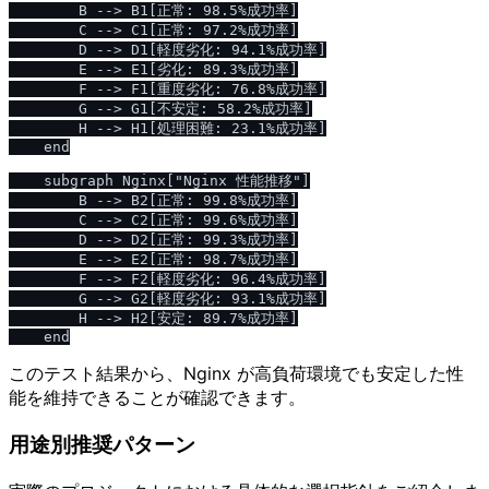
        B --> B1[正常: 98.5%成功率]

        C --> C1[正常: 97.2%成功率]

        D --> D1[軽度劣化: 94.1%成功率]

        E --> E1[劣化: 89.3%成功率]

        F --> F1[重度劣化: 76.8%成功率]

        G --> G1[不安定: 58.2%成功率]

        H --> H1[処理困難: 23.1%成功率]

    end

    subgraph Nginx["Nginx 性能推移"]

        B --> B2[正常: 99.8%成功率]

        C --> C2[正常: 99.6%成功率]

        D --> D2[正常: 99.3%成功率]

        E --> E2[正常: 98.7%成功率]

        F --> F2[軽度劣化: 96.4%成功率]

        G --> G2[軽度劣化: 93.1%成功率]

        H --> H2[安定: 89.7%成功率]

このテスト結果から、Nginx が高負荷環境でも安定した性
能を維持できることが確認できます。
用途別推奨パターン