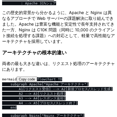
この歴史的背景から分かるように、Apache と Nginx は異
なるアプローチで Web サーバーの課題解決に取り組んでき
ました。Apache は豊富な機能と安定性で長年支持されてき
た一方、Nginx は C10K 問題（同時に 10,000 のクライアン
ト接続を処理する課題）への対応として、軽量で高性能なア
ーキテクチャを採用しています。
アーキテクチャの根本的違い
両者の最も大きな違いは、リクエスト処理のアーキテクチャ
にあります。
mermaid
Copy code
flowchart TD

    subgraph Apache["Apache アーキテクチャ"]

        A1[リクエスト受信] --> A2[新規プロセス/スレッド生成]

        A2 --> A3[リクエスト処理]

        A3 --> A4[レスポンス返却]

        A4 --> A5[プロセス/スレッド終了]

    end

    subgraph Nginx["Nginx アーキテクチャ"]
