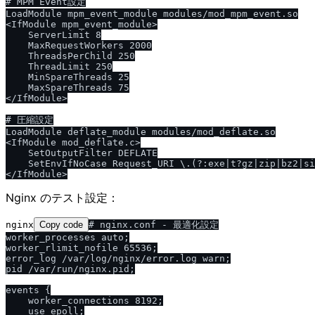
# MPM Event設定

LoadModule mpm_event_module modules/mod_mpm_event.so

<IfModule mpm_event_module>

    ServerLimit 8

    MaxRequestWorkers 2000

    ThreadsPerChild 250

    ThreadLimit 250

    MinSpareThreads 25

    MaxSpareThreads 75

</IfModule>

# 圧縮設定

LoadModule deflate_module modules/mod_deflate.so

<IfModule mod_deflate.c>

    SetOutputFilter DEFLATE

    SetEnvIfNoCase Request_URI \.(?:exe|t?gz|zip|bz2|si
Nginx のテスト設定：
nginx
Copy code
# nginx.conf - 最適化設定

worker_processes auto;

worker_rlimit_nofile 65536;

error_log /var/log/nginx/error.log warn;

pid /var/run/nginx.pid;

events {

    worker_connections 8192;

    use epoll;
