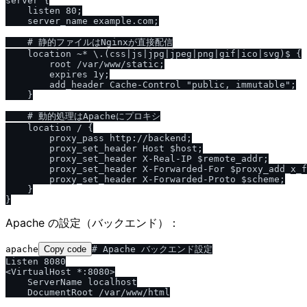
server {

    listen 80;

    server_name example.com;

    # 静的ファイルはNginxが直接配信

    location ~* \.(css|js|jpg|jpeg|png|gif|ico|svg)$ {

        root /var/www/static;

        expires 1y;

        add_header Cache-Control "public, immutable";

    }

    # 動的処理はApacheにプロキシ

    location / {

        proxy_pass http://backend;

        proxy_set_header Host $host;

        proxy_set_header X-Real-IP $remote_addr;

        proxy_set_header X-Forwarded-For $proxy_add_x_f
        proxy_set_header X-Forwarded-Proto $scheme;

    }

Apache の設定（バックエンド）：
apache
Copy code
# Apache バックエンド設定

Listen 8080

<VirtualHost *:8080>

    ServerName localhost

    DocumentRoot /var/www/html
