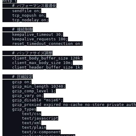
http {

    # パフォーマンス最適化

    sendfile on;

    tcp_nopush on;

    tcp_nodelay on;

    # 接続制御

    keepalive_timeout 30;

    keepalive_requests 100;

    reset_timedout_connection on;

    # バッファサイズ調整

    client_body_buffer_size 128k;

    client_max_body_size 10m;

    client_header_buffer_size 1k;

    # 圧縮設定

    gzip on;

    gzip_min_length 10240;

    gzip_comp_level 1;

    gzip_vary on;

    gzip_disable "msie6";

    gzip_proxied expired no-cache no-store private auth
    gzip_types

        text/css

        text/javascript

        text/xml

        text/plain

        text/x-component
