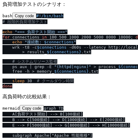
負荷増加テストのシナリオ：
bash
Copy code
#!
/
bin
/
bash
# 段階的負荷増加テスト
echo
"=== 負荷テスト開始 ==="
for
 connections 
in
 100 500 1000 2000 5000 8000 10000; 
d
echo
"接続数: 
$connections
"
    wrk -t8 -c
$connections
 -d60s --latency http://local
        > results_
${connections}
.txt

# システムリソース監視
    ps aux | grep -E 
"(httpd|nginx)"
 > process_
${connec
    free -h > memory_
${connections}
.txt

sleep
 30  
# クールダウン時間
done
高負荷時の比較結果：
mermaid
Copy code
graph TD

    A[負荷テスト開始] --> B[100接続]

    B --> C[500接続] --> D[1000接続] --> E[2000接続]

    E --> F[5000接続] --> G[8000接続] --> H[10000接続]

    subgraph Apache["Apache 性能推移"]
