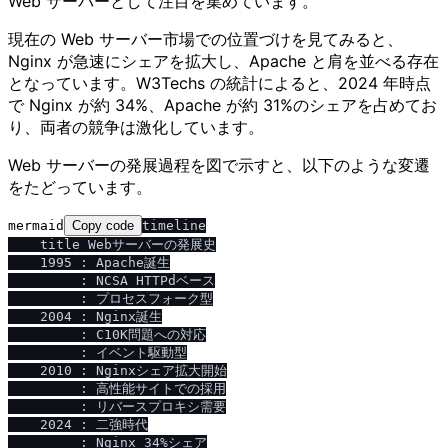
Web サーバーとして注目を集めています。
現在の Web サーバー市場での位置づけを見てみると、
Nginx が急速にシェアを拡大し、Apache と肩を並べる存在
となっています。W3Techs の統計によると、2024 年時点
で Nginx が約 34%、Apache が約 31%のシェアを占めてお
り、両者の競争は激化しています。
Web サーバーの発展過程を図で示すと、以下のような変遷
をたどっています。
mermaid
Copy code
timeline

    title Webサーバーの発展史

    1995 : Apache誕生

         : NCSA HTTPdベース

         : プロセスフォーク型

    2004 : Nginx誕生

         : C10K問題への対応

         : イベント駆動型

    2010 : Nginxシェア拡大開始

         : 高性能サイトでの採用

         : リバースプロキシ需要

    2024 : 二強時代

         : Nginx 34%シェア
