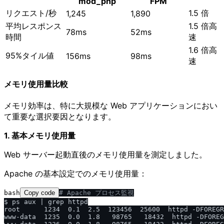
mod_php
FPM
リクエスト/秒
1.5 倍
1,245
1,890
平均レスポンス
1.5 倍高
78ms
52ms
時間
速
1.6 倍高
95%タイル値
156ms
98ms
速
メモリ使用量比較
メモリ効率は、特に大規模な Web アプリケーションにおい
て重要な選択要因となります。
1. 基本メモリ使用量
Web サーバー起動直後のメモリ使用量を測定しました。
Apache の基本設定でのメモリ使用量：
bash
Copy code
# Apache プロセス監視
$ ps aux | grep httpd

root      1234  0.1  2.5  123456  25600  httpd -DFOREGR
www-data  1235  0.0  1.8   98765   18432  httpd -DFOREG