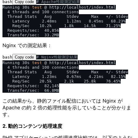
bash
Copy code
# Apache性能測定結果
Running 30s 
test
 @ http://localhost/index.html

  4 threads and 100 connections

  Thread Stats   Avg      Stdev     Max   +/- Stdev

    Latency     2.48ms    1.12ms   8.45ms   68.23%

    Req/Sec    10.2k     1.8k    14.5k    71.25%

  Requests/sec:  40,856

Nginx での測定結果：
bash
Copy code
# Nginx性能測定結果
Running 30s 
test
 @ http://localhost/index.html

  4 threads and 100 connections

  Thread Stats   Avg      Stdev     Max   +/- Stdev

    Latency     1.23ms    0.67ms   4.21ms   82.15%

    Req/Sec    20.5k     2.1k    25.8k    76.45%

  Requests/sec:  82,145

この結果から、静的ファイル配信においては Nginx が
Apache の約 2 倍の処理性能を示していることが分かりま
す。
2. 動的コンテンツ処理速度
PHP アプリケーションの処理速度比較では、以下のような