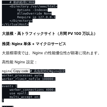
    # 動的処理に特化

    <Directory /var/www/html>

        Options -Indexes

        AllowOverride None

        Require ip 127.0.0.1

    </Directory>

大規模・高トラフィックサイト（月間 PV 100 万以上）
推奨: Nginx 単体 + マイクロサービス
大規模環境では、Nginx の性能優位性が顕著に現れます。
高性能 Nginx 設定：
nginx
Copy code
# 高負荷対応Nginx設定

worker_processes auto;

worker_rlimit_nofile 100000;

events {

    worker_connections 4000;

    use epoll;

    multi_accept on;

}
