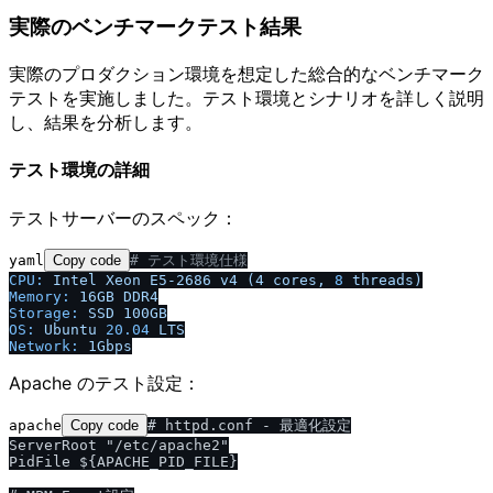
実際のベンチマークテスト結果
実際のプロダクション環境を想定した総合的なベンチマーク
テストを実施しました。テスト環境とシナリオを詳しく説明
し、結果を分析します。
テスト環境の詳細
テストサーバーのスペック：
yaml
Copy code
# テスト環境仕様
CPU:
Intel
Xeon
E5-2686
v4
(4
cores,
8
threads)
Memory:
16GB
DDR4
Storage:
SSD
100GB
OS:
Ubuntu
20.04
LTS
Network:
1Gbps
Apache のテスト設定：
apache
Copy code
# httpd.conf - 最適化設定

ServerRoot "/etc/apache2"

PidFile ${APACHE_PID_FILE}
