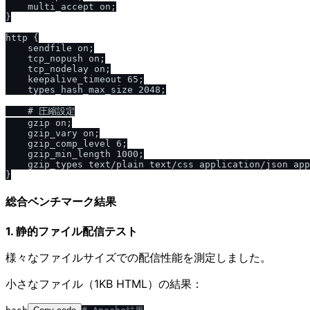
    multi_accept on;

}

http {

    sendfile on;

    tcp_nopush on;

    tcp_nodelay on;

    keepalive_timeout 65;

    types_hash_max_size 2048;

    # 圧縮設定

    gzip on;

    gzip_vary on;

    gzip_comp_level 6;

    gzip_min_length 1000;

    gzip_types text/plain text/css application/json app
総合ベンチマーク結果
1. 静的ファイル配信テスト
様々なファイルサイズでの配信性能を測定しました。
小さなファイル（1KB HTML）の結果：