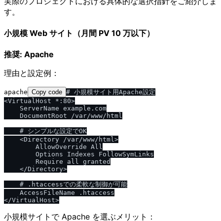
実際のプロジェクトにおける具体的な選択指針をご紹介しま
す。
小規模 Web サイト（月間 PV 10 万以下）
推奨: Apache
理由と設定例：
apache
Copy code
# 小規模サイト用Apache設定

<VirtualHost *:80>

    ServerName example.com

    DocumentRoot /var/www/html

    # シンプルな設定でOK

    <Directory /var/www/html>

        AllowOverride All

        Options Indexes FollowSymLinks

        Require all granted

    </Directory>

    # .htaccessでの柔軟な制御が可能

    AccessFileName .htaccess

小規模サイトで Apache を選ぶメリット：