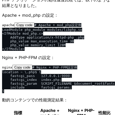
結果となりました。
Apache + mod_php の設定：
apache
Copy code
# Apache + mod_php設定例

LoadModule php_module modules/libphp.so

<IfModule mod_php.c>

    AddType application/x-httpd-php .php

    php_value max_execution_time 30

    php_value memory_limit 128M

Nginx + PHP-FPM の設定：
nginx
Copy code
# Nginx + PHP-FPM設定例

location ~ \.php$ {

    fastcgi_pass   127.0.0.1:9000;

    fastcgi_index  index.php;

    fastcgi_param  SCRIPT_FILENAME $document_root$fastc
    include        fastcgi_params;

動的コンテンツでの性能測定結果：
Apache +
Nginx + PHP-
指標
性能比