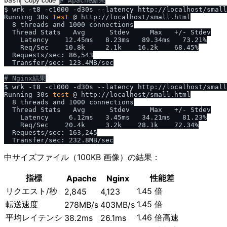
bash
Copy code
# Apache結果
$ wrk -t8 -c1000 -d30s --latency http://localhost/small
Running 30s 
test
 @ http://localhost/small.html

  8 threads and 1000 connections

  Thread Stats   Avg      Stdev     Max   +/- Stdev

    Latency    12.45ms   8.23ms   89.34ms   73.21%

    Req/Sec    10.8k     2.1k    16.2k    68.45%

  Requests/sec: 86,543

  Transfer/sec: 123.4MB/sec

# Nginx結果
$ wrk -t8 -c1000 -d30s --latency http://localhost/small
Running 30s 
test
 @ http://localhost/small.html

  8 threads and 1000 connections

  Thread Stats   Avg      Stdev     Max   +/- Stdev

    Latency     6.12ms   3.45ms   34.21ms   81.23%

    Req/Sec    20.4k     3.2k    28.1k    72.34%

  Requests/sec: 163,245

中サイズファイル（100KB 画像）の結果：
指標
性能差
Apache
Nginx
リクエスト/秒
1.45 倍
2,845
4,123
転送速度
1.45 倍
278MB/s
403MB/s
平均レイテンシ
1.46 倍高速
38.2ms
26.1ms