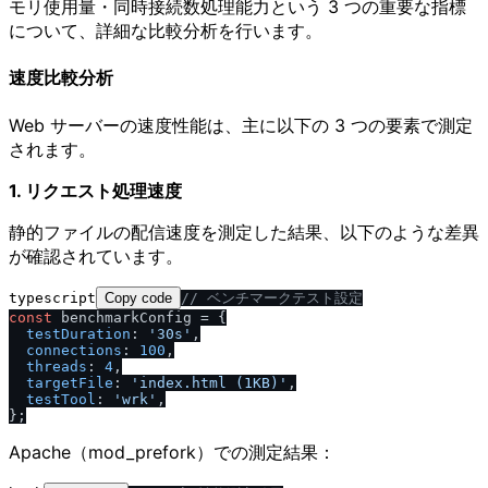
モリ使用量・同時接続数処理能力という 3 つの重要な指標
について、詳細な比較分析を行います。
速度比較分析
Web サーバーの速度性能は、主に以下の 3 つの要素で測定
されます。
1. リクエスト処理速度
静的ファイルの配信速度を測定した結果、以下のような差異
が確認されています。
typescript
Copy code
/
/
 ベンチマークテスト設定
const
 benchmarkConfig = {

testDuration
: 
'30s'
,

connections
: 
100
,

threads
: 
4
,

targetFile
: 
'index.html (1KB)'
,

testTool
: 
'wrk'
,

Apache（mod_prefork）での測定結果：