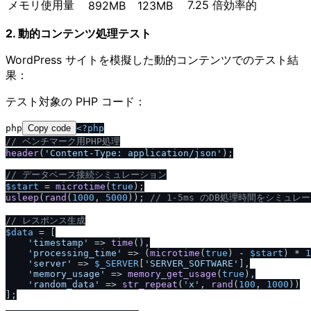
メモリ使用量
7.25 倍効率的
892MB
123MB
2. 動的コンテンツ処理テスト
WordPress サイトを模擬した動的コンテンツでのテスト結
果：
テスト対象の PHP コード：
php
Copy code
<?php
/
/
 ベンチマーク用PHP処理
header
(
'Content-Type: application
/
json'
);

/
/
 データベース接続シミュレーション
$start
 = 
microtime
(
true
usleep
(
rand
(
1000
, 
5000
)); 
/
/
 1-5ms のDB処理時間をシミュレ
/
/
 レスポンス生成
$data
 = [

'timestamp'
 => 
time
(),

'processing_time'
 => (
microtime
(
true
) - 
$start
) * 
1
'server'
 => 
$_SERVER
[
'SERVER_SOFTWARE'
],

'memory_usage'
 => 
memory_get_usage
(
true
),

'random_data'
 => 
str_repeat
(
'x'
, 
rand
(
100
, 
1000
))

];
