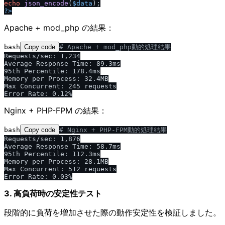
echo
json_encode
(
$data
?>
Apache + mod_php の結果：
bash
Copy code
# Apache + mod_php動的処理結果
Requests/sec: 1,234

Average Response Time: 89.3ms

95th Percentile: 178.4ms

Memory per Process: 32.4MB

Max Concurrent: 245 requests

Nginx + PHP-FPM の結果：
bash
Copy code
# Nginx + PHP-FPM動的処理結果
Requests/sec: 1,876

Average Response Time: 58.7ms

95th Percentile: 112.3ms

Memory per Process: 28.1MB

Max Concurrent: 512 requests

3. 高負荷時の安定性テスト
段階的に負荷を増加させた際の動作安定性を検証しました。