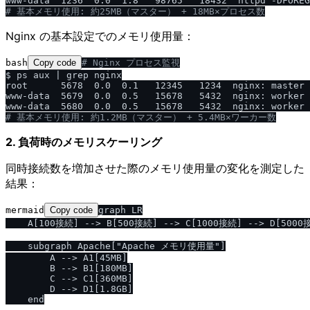
# 基本メモリ使用: 約25MB（マスター） + 18MB×プロセス数
Nginx の基本設定でのメモリ使用量：
bash
Copy code
# Nginx プロセス監視
$ ps aux | grep nginx

root      5678  0.0  0.1   12345   1234  nginx: master 
www-data  5679  0.0  0.5   15678   5432  nginx: worker 
# 基本メモリ使用: 約1.2MB（マスター） + 5.4MB×ワーカー数
2. 負荷時のメモリスケーリング
同時接続数を増加させた際のメモリ使用量の変化を測定した
結果：
mermaid
Copy code
graph LR

    A[100接続] --> B[500接続] --> C[1000接続] --> D[5000接
    subgraph Apache["Apache メモリ使用量"]

        A --> A1[45MB]

        B --> B1[180MB]

        C --> C1[360MB]

        D --> D1[1.8GB]

    end
