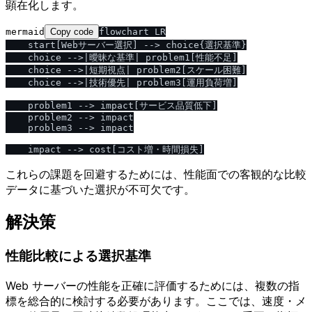
顕在化します。
mermaid
Copy code
flowchart LR

    start[Webサーバー選択] --> choice{選択基準}

    choice -->|曖昧な基準| problem1[性能不足]

    choice -->|短期視点| problem2[スケール困難]

    choice -->|技術優先| problem3[運用負荷増]

    problem1 --> impact[サービス品質低下]

    problem2 --> impact

    problem3 --> impact

これらの課題を回避するためには、性能面での客観的な比較
データに基づいた選択が不可欠です。
解決策
性能比較による選択基準
Web サーバーの性能を正確に評価するためには、複数の指
標を総合的に検討する必要があります。ここでは、速度・メ