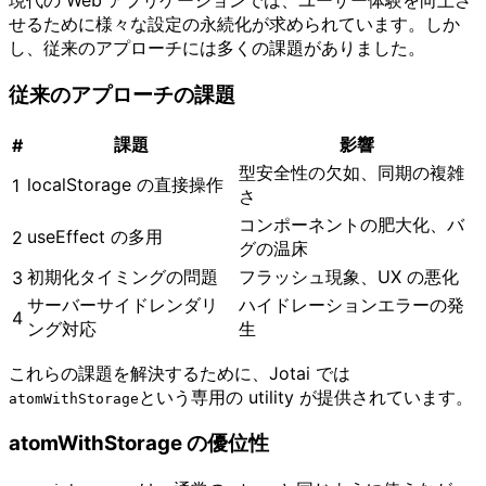
現代の Web アプリケーションでは、ユーザー体験を向上さ
せるために様々な設定の永続化が求められています。しか
し、従来のアプローチには多くの課題がありました。
従来のアプローチの課題
課題
影響
#
型安全性の欠如、同期の複雑
localStorage の直接操作
1
さ
コンポーネントの肥大化、バ
useEffect の多用
2
グの温床
初期化タイミングの問題
フラッシュ現象、UX の悪化
3
サーバーサイドレンダリ
ハイドレーションエラーの発
4
ング対応
生
これらの課題を解決するために、Jotai では
という専用の utility が提供されています。
atomWithStorage
atomWithStorage の優位性