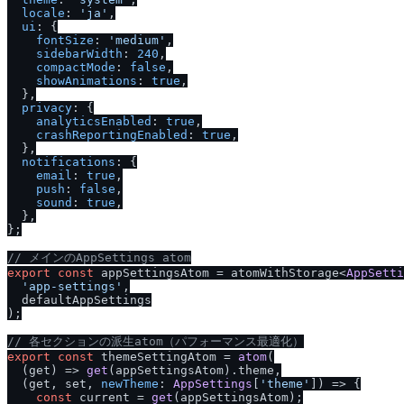
locale
: 
'ja'
,

ui
: {

fontSize
: 
'medium'
,

sidebarWidth
: 
240
,

compactMode
: 
false
,

showAnimations
: 
true
,

  },

privacy
: {

analyticsEnabled
: 
true
,

crashReportingEnabled
: 
true
,

  },

notifications
: {

email
: 
true
,

push
: 
false
,

sound
: 
true
,

  },

};

/
/
 メインのAppSettings atom
export
const
 appSettingsAtom = atomWithStorage<
AppSetti
'app-settings'
,

  defaultAppSettings

);

/
/
 各セクションの派生atom（パフォーマンス最適化）
export
const
 themeSettingAtom = 
atom
(

(
get
) =>
get
(appSettingsAtom).
theme
,

(
get, set, 
newTheme
: 
AppSettings
[
'theme'
]
) =>
 {

const
 current = 
get
(appSettingsAtom);
