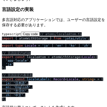
言語設定の実装
多言語対応のアプリケーションでは、ユーザーの言語設定を
保存する必要があります。
typescript
Copy code
/
/
 atoms
/
localeAtom.ts
import
 { atomWithStorage } 
from
'jotai
/
utils'
;

export
type
Locale
 = 
'ja'
 | 
'en'
 | 
'ko'
 | 
'zh'
;

/
/
 言語設定のatom
export
const
 localeAtom = atomWithStorage<
Locale
>(

'app-locale'
,

'ja'
);

/
/
 言語設定の表示名
export
const
localeLabels
: 
Record
<
Locale
, 
string
> = {

ja
: 
'日本語'
,

en
: 
'English'
,

ko
: 
'한국어'
,

zh
: 
'中文'
,
