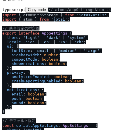
typescript
Copy code
/
/
 atoms
/
appSettingsAtom.ts
import
 { atomWithStorage } 
from
'jotai
/
utils'
import
 { atom } 
from
'jotai'
;

/
/
 統合設定の型定義
export
interface
AppSettings
 {

theme
: 
'light'
 | 
'dark'
 | 
'system'
;

locale
: 
'ja'
 | 
'en'
 | 
'ko'
 | 
'zh'
;

ui
: {

fontSize
: 
'small'
 | 
'medium'
 | 
'large'
;

sidebarWidth
: 
number
;

compactMode
: 
boolean
;

showAnimations
: 
boolean
;

  };

privacy
: {

analyticsEnabled
: 
boolean
;

crashReportingEnabled
: 
boolean
;

  };

notifications
: {

email
: 
boolean
;

push
: 
boolean
;

sound
: 
boolean
;

  };

}

/
/
 デフォルト設定
const
defaultAppSettings
: 
AppSettings
 = {

theme
: 
'system'
,
