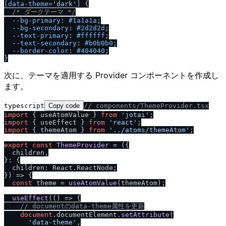
[data-theme=
'dark'
]
 {

/
* ダークテーマ *
/
--bg-primary
: 
#1a1a1a
;

--bg-secondary
: 
#2d2d2d
;

--text-primary
: 
#ffffff
;

--text-secondary
: 
#b0b0b0
;

--border-color
: 
#404040
;

次に、テーマを適用する Provider コンポーネントを作成し
ます。
typescript
Copy code
/
/
 components
/
ThemeProvider.tsx
import
 { useAtomValue } 
from
'jotai'
import
 { useEffect } 
from
'react'
import
 { themeAtom } 
from
'..
/
atoms
/
themeAtom'
;

export
const
ThemeProvider
 = (
{

  children,

}: {

  children: React.ReactNode;

}
) => {

const
 theme = 
useAtomValue
(themeAtom);

useEffect
(
() =>
 {

/
/
 documentのdata-theme属性を更新
document
.
documentElement
.
setAttribute
(

'data-theme'
,
