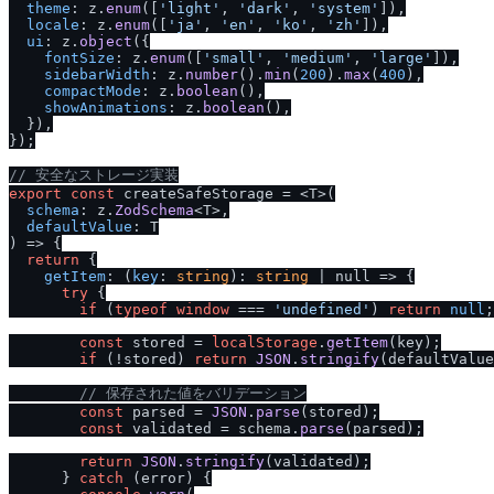
theme
: z.
enum
([
'light'
, 
'dark'
, 
'system'
]),

locale
: z.
enum
([
'ja'
, 
'en'
, 
'ko'
, 
'zh'
]),

ui
: z.
object
({

fontSize
: z.
enum
([
'small'
, 
'medium'
, 
'large'
]),

sidebarWidth
: z.
number
().
min
(
200
).
max
(
400
),

compactMode
: z.
boolean
(),

showAnimations
: z.
boolean
(),

  }),

});

/
/
 安全なストレージ実装
export
const
 createSafeStorage = <T>
(
schema
: z.
ZodSchema
<T>,

defaultValue
) =>
 {

return
 {

getItem
: (
key
: 
string
): 
string
 | 
null
 =>
 {

try
 {

if
 (
typeof
window
 === 
'undefined'
) 
return
null
;

const
 stored = 
localStorage
.
getItem
(key);

if
 (!stored) 
return
JSON
.
stringify
(defaultValue
/
/
 保存された値をバリデーション
const
 parsed = 
JSON
.
parse
(stored);

const
 validated = schema.
parse
(parsed);

return
JSON
.
stringify
(validated);

      } 
catch
 (error) {
