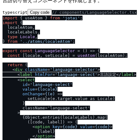
言語切り替えコンポーネントを作成します。
typescript
Copy code
/
/
 components
/
LanguageSelector.tsx
import
 { useAtom } 
from
'jotai'
import
 {

  localeAtom,

  localeLabels,

type
Locale
,

} 
from
'..
/
atoms
/
localeAtom'
;

export
const
LanguageSelector
 = (
) => {

const
 [locale, setLocale] = 
useAtom
(localeAtom);

return
 (

<
div
className
=
'language-selector'
>
<
label
htmlFor
=
'language-select'
>
言語設定
</
label
>
<
select
id
=
'language-select'
value
=
{locale}
onChange
=
{(e)
 =>
          setLocale(e.target.value as Locale)

        }

        className='language-select'

      >

        {Object.entries(localeLabels).map(

          ([code, label]) => (

<
option
key
=
{code}
value
=
{code}
>
              {label}

</
option
>