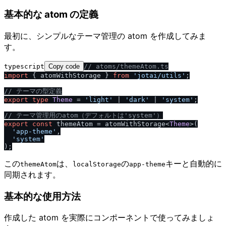
基本的な atom の定義
最初に、シンプルなテーマ管理の atom を作成してみま
す。
typescript
Copy code
/
/
 atoms
/
themeAtom.ts
import
 { atomWithStorage } 
from
'jotai
/
utils'
;

/
/
 テーマの型定義
export
type
Theme
 = 
'light'
 | 
'dark'
 | 
'system'
;

/
/
 テーマ管理用のatom（デフォルトは'system'）
export
const
 themeAtom = atomWithStorage<
Theme
>(

'app-theme'
,

'system'
この
は、
の
キーと自動的に
themeAtom
localStorage
app-theme
同期されます。
基本的な使用方法
作成した atom を実際にコンポーネントで使ってみましょ