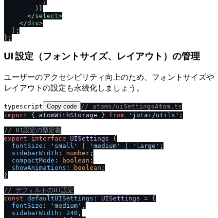
          )

        )}

</
select
>
</
div
>
  );

UI 設定（フォントサイズ、レイアウト）の管理
ユーザーのアクセシビリティ向上のため、フォントサイズや
レイアウトの設定も永続化しましょう。
typescript
Copy code
/
/
 atoms
/
uiSettingsAtom.ts
import
 { atomWithStorage } 
from
'jotai
/
utils'
;

/
/
 UI設定の型定義
export
interface
UISettings
 {

fontSize
: 
'small'
 | 
'medium'
 | 
'large'
;

sidebarWidth
: 
number
;

compactMode
: 
boolean
;

showAnimations
: 
boolean
;

}

/
/
 デフォルトのUI設定
const
defaultUISettings
: 
UISettings
 = {

fontSize
: 
'medium'
,

sidebarWidth
: 
240
,
