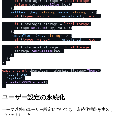
if
 (!storage) storage = 
localStorage
;

return
 storage.
getItem
(key);

    },

setItem
: 
(
key
: 
string
, 
value
: 
string
) =>
 {

if
 (
typeof
window
 === 
'undefined'
) 
return
;

if
 (!storage) storage = 
localStorage
;

      storage.
setItem
(key, value);

    },

removeItem
: 
(
key
: 
string
) =>
 {

if
 (
typeof
window
 === 
'undefined'
) 
return
;

if
 (!storage) storage = 
localStorage
;

      storage.
removeItem
(key);

    },

  };

};

export
const
 themeAtom = atomWithStorage<
Theme
>(

'app-theme'
,

'system'
,

createNoSSRStorage
()

ユーザー設定の永続化
テーマ以外のユーザー設定についても、永続化機能を実装し
ていきましょう。