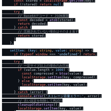
const
 stored = 
localStorage
.
getItem
(key);

if
 (!stored) 
return
null
;

try
 {

/
/
 Base64デコード + JSON展開
const
 decoded = 
atob
(stored);

return
 decoded;

      } 
catch
 {

/
/
 圧縮されていない場合はそのまま返す
return
 stored;

      }

    },

setItem
: 
(
key
: 
string
, 
value
: 
string
) =>
 {

if
 (
typeof
window
 === 
'undefined'
) 
return
;

try
 {

/
/
 一定サイズ以上の場合のみ圧縮
if
 (value.
length
 > 
1000
) {

const
 compressed = 
btoa
(value);

localStorage
.
setItem
(key, compressed);

        } 
else
 {

localStorage
.
setItem
(key, value);

        }

      } 
catch
 (error) {

console
.
error
(
'ストレージ容量エラー:'
, error);

/
/
 古い設定を削除して再試行
cleanupOldSettings
();

localStorage
.
setItem
(key, value);
