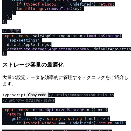
if
 (
typeof
window
 === 
'undefined'
) 
return
;

localStorage
.
removeItem
(key);

    },

  };

};

/
/
 使用例
export
const
 safeAppSettingsAtom = 
atomWithStorage
(

'app-settings'
,

  defaultAppSettings,

createSafeStorage
(
AppSettingsSchema
, defaultAppSettin
ストレージ容量の最適化
大量の設定データを効率的に管理するテクニックをご紹介し
ます。
typescript
Copy code
/
/
 utils
/
compressionUtils.ts
/
/
 設定データの圧縮・最適化
export
const
createOptimizedStorage
 = (
) => {

return
 {

getItem
: (
key
: 
string
): 
string
 | 
null
 =>
 {

if
 (
typeof
window
 === 
'undefined'
) 
return
null
;
