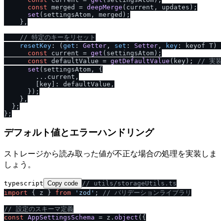
const
 merged = 
deepMerge
(current, updates);

set
(settingsAtom, merged);

    },

/
/
 特定のキーをリセット
resetKey
: 
(
get
: 
Getter
, 
set
: 
Setter
, 
key
: keyof T
) 
const
 current = 
get
(settingsAtom);

const
 defaultValue = 
getDefaultValue
(key); 
/
/
 実
set
(settingsAtom, {

        ...current,

        [key]: defaultValue,

      });

    },

  };

デフォルト値とエラーハンドリング
ストレージから読み取った値が不正な場合の処理を実装しま
しょう。
typescript
Copy code
/
/
 utils
/
storageUtils.ts
import
 { z } 
from
'zod'
; 
/
/
 バリデーションライブラリ
/
/
 設定のスキーマ定義
const
AppSettingsSchema
 = z.
object
({
