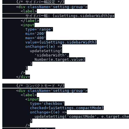
      {
/
* サイドバー幅設定 *
/
}

<
div
className
=
'setting-group'
>
<
label
>
          サイドバー幅: {uiSettings.sidebarWidth}px

</
label
>
<
input
type
=
'range'
min
=
'200'
max
=
'400'
value
=
{uiSettings.sidebarWidth}
onChange
=
{(e)
 =>
            updateSetting(

              'sidebarWidth',

              Number(e.target.value)

            )

          }

/
>

</
div
>
      {
/
* コンパクトモード *
/
}

<
div
className
=
'setting-group'
>
<
label
>
<
input
type
=
'checkbox'
checked
=
{uiSettings.compactMode}
onChange
=
{(e)
 =>
              updateSetting('compactMode', e.target.che
            }

/
>
