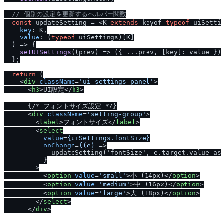
/
/
 個別の設定を更新するヘルパー関数
const
 updateSetting = <K 
extends
 keyof 
typeof
 uiSetti
key
: K,

value
: (
typeof
 uiSettings)[K]

) =>
 {

setUISettings
(
(
prev
) =>
 ({ ...prev, [key]: value })
  };

return
 (

<
div
className
=
'ui-settings-panel'
>
<
h3
>
UI設定
</
h3
>
      {
/
* フォントサイズ設定 *
/
}

<
div
className
=
'setting-group'
>
<
label
>
フォントサイズ
</
label
>
<
select
value
=
{uiSettings.fontSize}
onChange
=
{(e)
 =>
            updateSetting('fontSize', e.target.value as
          }

        >

<
option
value
=
'small'
>
小 (14px)
</
option
>
<
option
value
=
'medium'
>
中 (16px)
</
option
>
<
option
value
=
'large'
>
大 (18px)
</
option
>
</
select
>
</
div
>