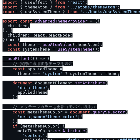
import
 { useEffect } 
from
'react'
import
 { themeAtom } 
from
'..
/
atoms
/
themeAtom'
import
 { useSystemTheme } 
from
'..
/
hooks
/
useSystemTheme
export
const
AdvancedThemeProvider
 = (
{

  children,

}: {

  children: React.ReactNode;

}
) => {

const
 theme = 
useAtomValue
(themeAtom);

const
 systemTheme = 
useSystemTheme
();

useEffect
(
() =>
 {

/
/
 実際に適用するテーマを決定
const
 appliedTheme =

      theme === 
'system'
 ? systemTheme : theme;

document
.
documentElement
.
setAttribute
(

'data-theme'
,

      appliedTheme

    );

/
/
 メタテーマカラーも更新（モバイル対応）
const
 metaThemeColor = 
document
.
querySelector
(

'meta[name="theme-color"]'
    );

if
 (metaThemeColor) {

      metaThemeColor.
setAttribute
(

'content'
,
