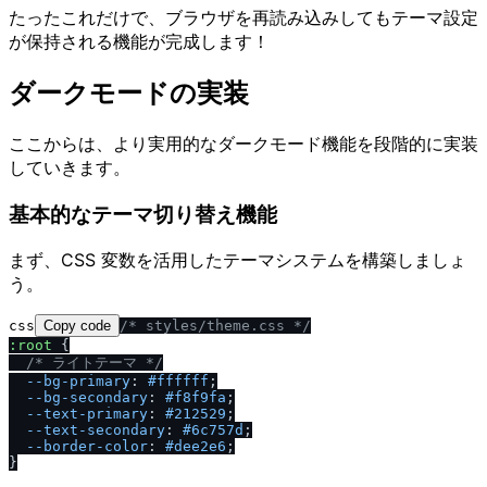
たったこれだけで、ブラウザを再読み込みしてもテーマ設定
が保持される機能が完成します！
ダークモードの実装
ここからは、より実用的なダークモード機能を段階的に実装
していきます。
基本的なテーマ切り替え機能
まず、CSS 変数を活用したテーマシステムを構築しましょ
う。
css
Copy code
/
* styles
/
theme.css *
/
:root
 {

/
* ライトテーマ *
/
--bg-primary
: 
#ffffff
;

--bg-secondary
: 
#f8f9fa
;

--text-primary
: 
#212529
;

--text-secondary
: 
#6c757d
;

--border-color
: 
#dee2e6
;

}
