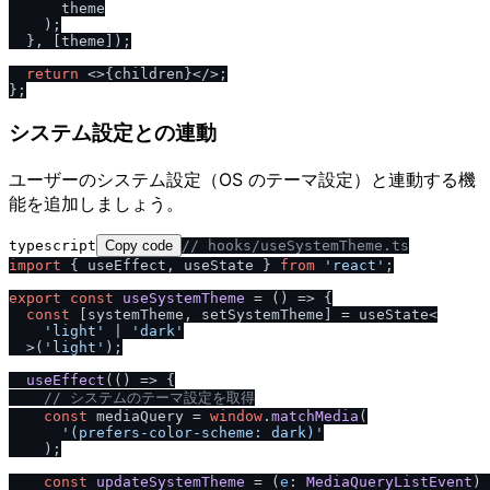
      theme

    );

  }, [theme]);

return
<>
{children}
</>
;

システム設定との連動
ユーザーのシステム設定（OS のテーマ設定）と連動する機
能を追加しましょう。
typescript
Copy code
/
/
 hooks
/
useSystemTheme.ts
import
 { useEffect, useState } 
from
'react'
;

export
const
useSystemTheme
 = (
) => {

const
 [systemTheme, setSystemTheme] = useState<

'light'
 | 
'dark'
  >(
'light'
);

useEffect
(
() =>
 {

/
/
 システムのテーマ設定を取得
const
 mediaQuery = 
window
.
matchMedia
(

'(prefers-color-scheme: dark)'
    );

const
updateSystemTheme
 = (
e
: 
MediaQueryListEvent
) 