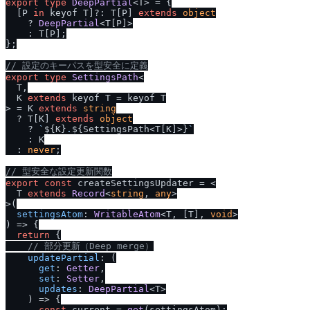
export
type
DeepPartial
<T> = {

  [P 
in
 keyof T]?: T[P] 
extends
object
    ? 
DeepPartial
<T[P]>

    : T[P];

};

/
/
 設定のキーパスを型安全に定義
export
type
SettingsPath
<

  T,

  K 
extends
 keyof T = keyof T

> = K 
extends
string
  ? T[K] 
extends
object
    ? 
`
${K}
.
${SettingsPath<T[K]>}
`
    : K

  : 
never
;

/
/
 型安全な設定更新関数
export
const
 createSettingsUpdater = <

  T 
extends
Record
<
string
, 
any
>

>
(
settingsAtom
: 
WritableAtom
<T, [T], 
void
) =>
 {

return
 {

/
/
 部分更新（Deep merge）
updatePartial
: 
(
get
: 
Getter
,

set
: 
Setter
,

updates
: 
DeepPartial
<T>

) =>
 {

const
 current = 
get
(settingsAtom);
