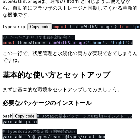
は、通常の atom と同じように使えなが
atomWithStorage
ら、自動的にブラウザのストレージと同期してくれる革新的
な機能です。
typescript
Copy code
import
 { atomWithStorage } 
from
'jo
/
/
 たったこれだけで永続化対応完了！
const
 themeAtom = 
atomWithStorage
(
'theme'
, 
'light'
この一行で、状態管理と永続化の両方が実現できてしまうん
ですね。
基本的な使い方とセットアップ
まずは基本的な環境をセットアップしてみましょう。
必要なパッケージのインストール
bash
Copy code
# Jotaiの基本パッケージとutilsをインストール
yarn add jotai

# TypeScriptの型定義（開発時のみ）