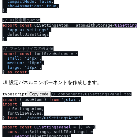
compactMode
: 
false
,

showAnimations
: 
true
,

};

/
/
 UI設定用のatom
export
const
 uiSettingsAtom = atomWithStorage<
UISetting
'app-ui-settings'
,

  defaultUISettings

);

/
/
 フォントサイズの設定値
export
const
 fontSizeValues = {

small
: 
'14px'
,

medium
: 
'16px'
,

large
: 
'18px'
,

} 
as
const
UI 設定パネルコンポーネントを作成します。
typescript
Copy code
/
/
 components
/
UISettingsPanel.tsx
import
 { useAtom } 
from
'jotai'
import
 {

  uiSettingsAtom,

  fontSizeValues,

} 
from
'..
/
atoms
/
uiSettingsAtom'
;

export
const
UISettingsPanel
 = (
) => {

const
 [uiSettings, setUISettings] =

useAtom
(uiSettingsAtom);
