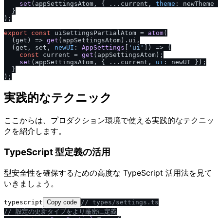
set
(appSettingsAtom, { ...current, 
theme
: newTheme 
  }

);

export
const
 uiSettingsPartialAtom = 
atom
(

(
get
) =>
get
(appSettingsAtom).
ui
,

(
get, set, 
newUI
: 
AppSettings
[
'ui'
]
) =>
 {

const
 current = 
get
(appSettingsAtom);

set
(appSettingsAtom, { ...current, 
ui
: newUI });

  }

実践的なテクニック
ここからは、プロダクション環境で使える実践的なテクニッ
クを紹介します。
TypeScript 型定義の活用
型安全性を確保するための高度な TypeScript 活用法を見て
いきましょう。
typescript
Copy code
/
/
 types
/
settings.ts
/
/
 設定の更新タイプをより厳密に定義