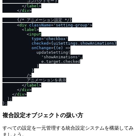
          コンパクトモード

</
label
>
</
div
>
      {
/
* アニメーション設定 *
/
}

<
div
className
=
'setting-group'
>
<
label
>
<
input
type
=
'checkbox'
checked
=
{uiSettings.showAnimations}
onChange
=
{(e)
 =>
              updateSetting(

                'showAnimations',

                e.target.checked

              )

            }

/
>

          アニメーションを表示

</
label
>
</
div
>
</
div
>
  );

複合設定オブジェクトの扱い方
すべての設定を一元管理する統合設定システムを構築してみ
ましょう。