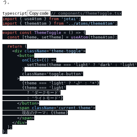
う。
typescript
Copy code
/
/
 components
/
ThemeToggle.tsx
import
 { useAtom } 
from
'jotai'
import
 { themeAtom } 
from
'..
/
atoms
/
themeAtom'
;

export
const
ThemeToggle
 = (
) => {

const
 [theme, setTheme] = 
useAtom
(themeAtom);

return
 (

<
div
className
=
'theme-toggle'
>
<
button
onClick
=
{()
 =>
          setTheme(theme === 'light' ? 'dark' : 'light'
        }

        className='toggle-button'

      >

        {theme === 'light' ? '🌙' : '☀️'}

        {theme === 'light'

          ? 'ダークモード'

          : 'ライトモード'}

</
button
>
<
span
className
=
'current-theme'
>
        現在のテーマ: {theme}

</
span
>
</
div
>
  );
