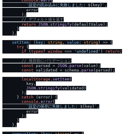
console
.
warn
(

`設定の読み込みに失敗しました: 
${key}
`
,

          error

        );

/
/
 デフォルト値を返す
return
JSON
.
stringify
(defaultValue);

      }

    },

setItem
: 
(
key
: 
string
, 
value
: 
string
) =>
 {

try
 {

if
 (
typeof
window
 === 
'undefined'
) 
return
;

/
/
 保存前にバリデーション
const
 parsed = 
JSON
.
parse
(value);

const
 validated = schema.
parse
(parsed);

localStorage
.
setItem
(

          key,

JSON
.
stringify
(validated)

        );

      } 
catch
 (error) {

console
.
error
(

`設定の保存に失敗しました: 
${key}
`
,

          error

        );

      }

    },

removeItem
: 
(
key
: 
string
) =>
 {
