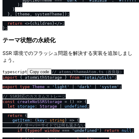
        appliedTheme === 
'dark'
 ? 
'#1a1a1a'
 : 
'#ffffff'
      );

    }

  }, [theme, systemTheme]);

return
<>
{children}
</>
;

テーマ状態の永続化
SSR 環境でのフラッシュ問題を解決する実装を追加しまし
ょう。
typescript
Copy code
/
/
 atoms
/
themeAtom.ts（改良版）
import
 { atomWithStorage } 
from
'jotai
/
utils'
;

export
type
Theme
 = 
'light'
 | 
'dark'
 | 
'system'
;

/
/
 SSR対応のカスタムストレージ
const
createNoSSRStorage
 = (
) => {

let
storage
: 
Storage
 | 
undefined
;

return
 {

getItem
: 
(
key
: 
string
) =>
 {

/
/
 サーバーサイドでは何も返さない
if
 (
typeof
window
 === 
'undefined'
) 
return
null
;
