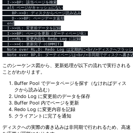
  I->>BP: 該当ページを検索

  alt ページがキャッシュにない

    BP->>D: ディスクからページ読み込み

    D-->>BP: ページデータ返却

  end

  I->>UL: 変更前データを記録

  I->>BP: ページを更新（ダーティページ化）

  I->>RL: 変更内容を Redo Log に記録

  I-->>C: 更新完了（COMMIT）

  Note over RL,D: Redo Log は定期的に<br/>ディスクへフラッシ
このシーケンス図から、更新処理が以下の流れで実行される
ことがわかります。
Buffer Pool でデータページを探す（なければディス
クから読み込む）
Undo Log に変更前のデータを保存
Buffer Pool 内でページを更新
Redo Log に変更内容を記録
クライアントに完了を通知
ディスクへの実際の書き込みは非同期で行われるため、高速