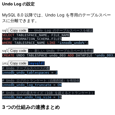
Undo Log の設定
MySQL 8.0 以降では、Undo Log を専用のテーブルスペー
スに分離できます。
sql
Copy code
-- Undo Log のテーブルスペースを確認
SELECT
FROM
WHERE
 TABLESPACE_NAME 
LIKE
'innodb_undo%'
sql
Copy code
-- 新しい Undo テーブルスペースを作成
CREATE
 UNDO TABLESPACE undo_003 
ADD
 DATAFILE 
'undo_003.
ini
Copy code
[mysqld]
# Undo テーブルスペースの数
innodb_undo_tablespaces
 = 
2
# Undo ログのトランケート（自動削減）を有効化
innodb_undo_log_truncate
 = 
ON
# Undo ログの最大サイズ（1GB を超えるとトランケート）
innodb_max_undo_log_size
 = 
1
3 つの仕組みの連携まとめ