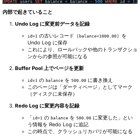
UPDATE
 users 
SET
 balance 
=
 balance 
-
500
WHERE
 id 
=
1
内部で起きていること
Undo Log に変更前データを記録
の古いレコード（
）を
id=1
balance=1000.00
Undo Log に保存
これにより、ロールバックや他のトランザクショ
ンからの参照が可能になる
Buffer Pool 上でページを更新
の
を
に書き換え
id=1
balance
500.00
このページは「ダーティページ」としてマーク
（ディスクに未保存）
Redo Log に変更内容を記録
「
の
を
に変更した」とい
id=1
balance
500.00
う情報を Redo Log に追記
この時点で、クラッシュリカバリが可能になる