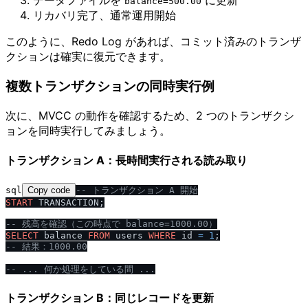
データファイルを
に更新
balance=500.00
リカバリ完了、通常運用開始
このように、Redo Log があれば、コミット済みのトランザ
クションは確実に復元できます。
複数トランザクションの同時実行例
次に、MVCC の動作を確認するため、2 つのトランザクシ
ョンを同時実行してみましょう。
トランザクション A：長時間実行される読み取り
sql
Copy code
-- トランザクション A 開始
START
 TRANSACTION;

-- 残高を確認（この時点で balance=1000.00）
SELECT
 balance 
FROM
 users 
WHERE
 id 
=
1
-- 結果：1000.00
-- ... 何か処理をしている間 ...
トランザクション B：同じレコードを更新