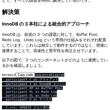
とで、すべての課題を同時に解決しているのです。
解決策
InnoDB の 3 本柱による統合的アプローチ
InnoDB は、前述の 3 つの課題に対して、Buffer Pool、
Redo Log、Undo Log という専用の仕組みをそれぞれ配置
しています。これらは独立して動作するのではなく、密接に
連携することで、高速性と堅牢性を両立させています。
以下の図で、3 つのコンポーネントがどのように連携してい
るかを確認しましょう。
mermaid
Copy code
sequenceDiagram

  participant C as クライアント

  participant I as InnoDB エンジン

  participant BP as Buffer Pool

  participant RL as Redo Log

  participant UL as Undo Log

  participant D as ディスク

  C->>I: UPDATE クエリ実行
