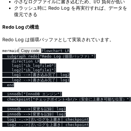
小さなログファイルに書き込むため、I/O 負荷が低い
クラッシュ時に Redo Log を再実行すれば、データを
復元できる
Redo Log の構造
Redo Log は循環バッファとして実装されています。
mermaid
Copy code
flowchart LR

  subgraph redo["Redo Log（循環バッファ）"]

    direction LR

    log1["ib_logfile0"]

    log2["ib_logfile1"]

    log1 -->|書き込み完了| log2

    log2 -->|書き込み完了| log1

  end

  innodb["InnoDB エンジン"]

  checkpoint["チェックポイント<br/>（安全に上書き可能な位置）"]
  innodb -->|変更を記録| log1

  innodb -->|変更を記録| log2

  log1 -.->|古いログを上書き| checkpoint
