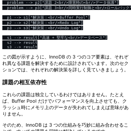
  problem --> p2["課題 2<br/>障害時の<br/>データ保護"]

  problem --> p3["課題 3<br/>同時実行制御と<br/>ロールバック"
  p1 --> s1["解決策：<br/>Buffer Pool"]

  p2 --> s2["解決策：<br/>Redo Log"]

  p3 --> s3["解決策：<br/>Undo Log"]

  s1 --> result["高速 + 堅牢な<br/>データベース"]

  s2 --> result

この図が示すように、InnoDB の 3 つのコア要素は、それぞ
れ異なる課題を解決するために設計されています。次のセク
ションでは、それぞれの解決策を詳しく見ていきましょう。
課題の相互依存性
これらの課題は独立しているわけではありません。たとえ
ば、Buffer Pool だけでパフォーマンスを向上させても、ク
ラッシュ時にメモリ上のデータが失われてしまえば意味があ
りません。
そのため、InnoDB は 3 つの仕組みを巧妙に組み合わせるこ