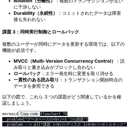
Isolation（分離性）
：複数のトランザクションが互い
に干渉しない
Durability（永続性）
：コミットされたデータは障害
後も失われない
課題 3：同時実行制御とロールバック
複数のユーザーが同時にデータを更新する環境では、以下の
機能が必須です。
MVCC（Multi-Version Concurrency Control）
：読
み取りと書き込みがブロックし合わない
ロールバック
：エラー発生時に変更を取り消せる
一貫性のある読み取り
：トランザクション開始時点の
データを参照できる
以下の図で、これら 3 つの課題がどう関連しているかを確
認しましょう。
mermaid
Copy code
flowchart TD

  problem["データベースの<br/>3 つの課題"]

  problem --> p1["課題 1<br/>ディスク I/O<br/>ボトルネック"]