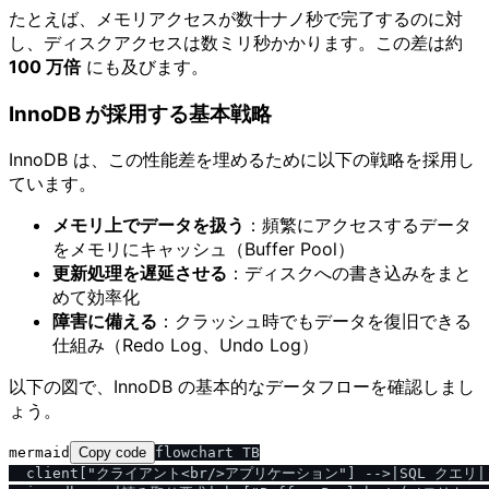
たとえば、メモリアクセスが数十ナノ秒で完了するのに対
し、ディスクアクセスは数ミリ秒かかります。この差は約
100 万倍
にも及びます。
InnoDB が採用する基本戦略
InnoDB は、この性能差を埋めるために以下の戦略を採用し
ています。
メモリ上でデータを扱う
：頻繁にアクセスするデータ
をメモリにキャッシュ（Buffer Pool）
更新処理を遅延させる
：ディスクへの書き込みをまと
めて効率化
障害に備える
：クラッシュ時でもデータを復旧できる
仕組み（Redo Log、Undo Log）
以下の図で、InnoDB の基本的なデータフローを確認しまし
ょう。
mermaid
Copy code
flowchart TB

  client["クライアント<br/>アプリケーション"] -->|SQL クエリ| i