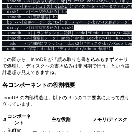
  innodb -->|読み取り要求| bp["Buffer Pool<br/>(メモリキャッ
  bp -->|キャッシュミス| disk1[("ディスク<br/>データファイル")
  disk1 -->|ページ読み込み| bp

  innodb -->|更新処理| bp

  bp -->|変更ページ| dirty["ダーティページ<br/>(未保存データ)"
  dirty -->|非同期書き込み| disk1

  innodb -->|トランザクション記録| redo["Redo Log<br/>(再実
  innodb -->|変更前データ| undo["Undo Log<br/>(ロールバック用
  redo -->|定期的にフラッシュ| disk2[("ディスク<br/>Redo Lo
この図から、InnoDB が「読み取りも書き込みもまずメモリ
で処理し、ディスクへの書き込みは非同期で行う」という設
計思想が見えてきますね。
各コンポーネントの役割概要
InnoDB の内部構造は、以下の 3 つのコア要素によって成り
立っています。
コンポーネ
主な役割
メモリ/ディスク
#
ント
Buffer