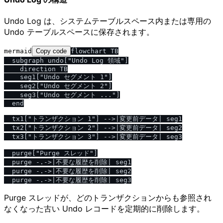
Undo Log は、システムテーブルスペース内または専用の
Undo テーブルスペースに保存されます。
mermaid
Copy code
flowchart TB

  subgraph undo["Undo Log 領域"]

    direction TB

    seg1["Undo セグメント 1"]

    seg2["Undo セグメント 2"]

    seg3["Undo セグメント ..."]

  end

  tx1["トランザクション 1"] -->|変更前データ| seg1

  tx2["トランザクション 2"] -->|変更前データ| seg2

  tx3["トランザクション 3"] -->|変更前データ| seg3

  purge["Purge スレッド"]

  purge -.->|不要な履歴を削除| seg1

  purge -.->|不要な履歴を削除| seg2

Purge スレッドが、どのトランザクションからも参照され
なくなった古い Undo レコードを定期的に削除します。