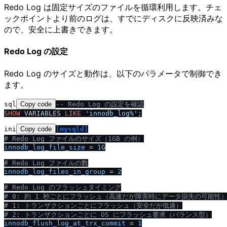
Redo Log は固定サイズのファイルを循環利用します。チェ
ックポイントより前のログは、すでにディスクに反映済みな
ので、安全に上書きできます。
Redo Log の設定
Redo Log のサイズと動作は、以下のパラメータで制御でき
ます。
sql
Copy code
-- Redo Log の設定を確認
SHOW
 VARIABLES 
LIKE
'innodb_log%'
ini
Copy code
[mysqld]
# Redo Log ファイルのサイズ（1GB の例）
innodb_log_file_size
 = 
1
G

# Redo Log ファイルの数
innodb_log_files_in_group
 = 
2
# Redo Log のフラッシュタイミング
# 0: 約 1 秒ごとにフラッシュ（高速だが障害時にデータ損失の可能性
# 1: トランザクションごとにフラッシュ（安全だが低速）
# 2: トランザクションごとに OS にフラッシュ要求（バランス型）
innodb_flush_log_at_trx_commit
 = 
1