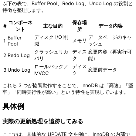
以下の表で、Buffer Pool、Redo Log、Undo Log の役割と
特徴を整理します。
コンポーネ
保存場
主な目的
データ内容
#
ント
所
ディスク I/O 削
データページのキャ
Buffer
メモリ
1
Pool
減
ッシュ
クラッシュリカ
ディス
変更内容（再実行可
2
Redo Log
バリ
ク
能）
ディス
ロールバック／
変更前データ
3
Undo Log
ク
MVCC
これら 3 つが協調動作することで、InnoDB は「高速」「堅
牢」「同時実行性が高い」という特性を実現しています。
具体例
実際の更新処理を追跡してみる
ここでは、具体的な UPDATE 文を例に、InnoDB の内部で