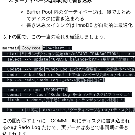
ダーティページは非同期で書き込み
Buffer Pool 内のダーティページは、後でまとめ
てディスクに書き込まれる
書き込みタイミングは InnoDB が自動的に最適化
以下の図で、この一連の流れを確認しましょう。
mermaid
Copy code
flowchart TD

  start["トランザクション開始<br/>START TRANSACTION"] --> s
  select --> update["UPDATE balance<br/>（更新処理開始）"]

  update --> undo["Undo Log に<br/>変更前データ記録<br/>bala
  undo --> bp["Buffer Pool 上で<br/>ページ更新<br/>balance=
  bp --> redo["Redo Log に<br/>変更内容記録"]

  redo --> commit["COMMIT"]

  commit --> flush["Redo Log を<br/>ディスクにフラッシュ"]

  flush --> done["完了通知<br/>（トランザクション確定）"]

この図が示すように、COMMIT 時にディスクに書き込まれ
るのは Redo Log だけで、実データはあとで非同期に書き
込まれます。