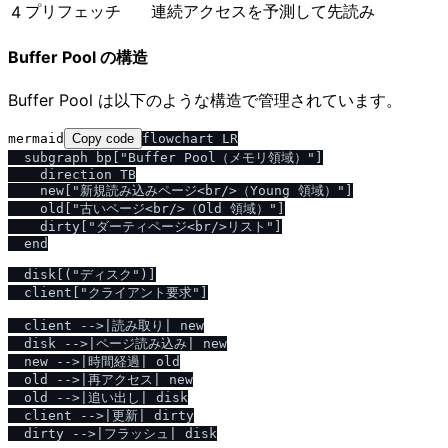
プリフェッチ
連続アクセスを予測して先読み
4
Buffer Pool の構造
Buffer Pool は以下のような構造で管理されています。
mermaid
Copy code
flowchart LR

  subgraph bp["Buffer Pool（メモリ領域）"]

    direction TB

    new["新規読み込みページ<br/>（Young 領域）"]

    old["古いページ<br/>（Old 領域）"]

    dirty["ダーティページ<br/>リスト"]

  end

  disk[("ディスク")]

  client["クライアント要求"]

  client -->|読み取り| new

  disk -->|ページ読み込み| new

  new -->|時間経過| old

  old -->|再アクセス| new

  old -->|追い出し| disk

  client -->|更新| dirty
