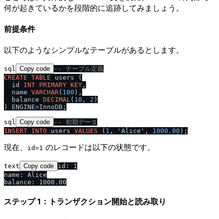
何が起きているかを段階的に追跡してみましょう。
前提条件
以下のようなシンプルなテーブルがあるとします。
sql
Copy code
-- テーブル定義
CREATE TABLE
 users (

  id 
INT
PRIMARY KEY
,

  name 
VARCHAR
(
100
),

  balance 
DECIMAL
(
10
, 
2
)

) ENGINE
=
sql
Copy code
-- 初期データ
INSERT INTO
 users 
VALUES
 (
1
, 
'Alice'
, 
1000.00
現在、
のレコードは以下の状態です。
id=1
text
Copy code
id: 1

name: Alice

ステップ 1：トランザクション開始と読み取り