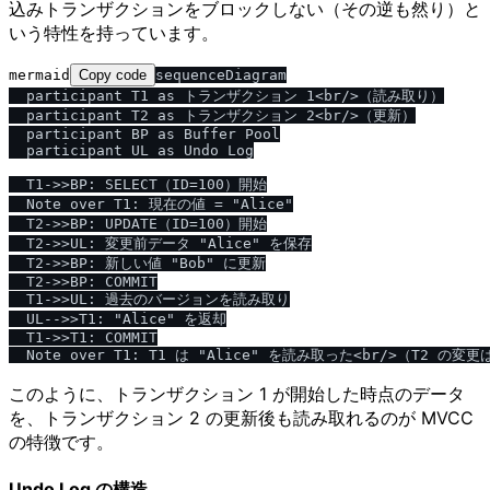
込みトランザクションをブロックしない（その逆も然り）と
いう特性を持っています。
mermaid
Copy code
sequenceDiagram

  participant T1 as トランザクション 1<br/>（読み取り）

  participant T2 as トランザクション 2<br/>（更新）

  participant BP as Buffer Pool

  participant UL as Undo Log

  T1->>BP: SELECT（ID=100）開始

  Note over T1: 現在の値 = "Alice"

  T2->>BP: UPDATE（ID=100）開始

  T2->>UL: 変更前データ "Alice" を保存

  T2->>BP: 新しい値 "Bob" に更新

  T2->>BP: COMMIT

  T1->>UL: 過去のバージョンを読み取り

  UL-->>T1: "Alice" を返却

  T1->>T1: COMMIT

このように、トランザクション 1 が開始した時点のデータ
を、トランザクション 2 の更新後も読み取れるのが MVCC
の特徴です。
Undo Log の構造