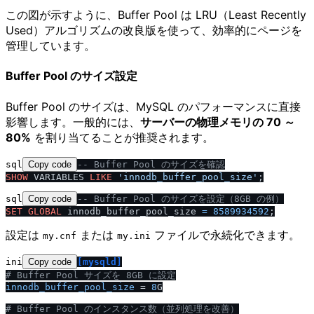
この図が示すように、Buffer Pool は LRU（Least Recently
Used）アルゴリズムの改良版を使って、効率的にページを
管理しています。
Buffer Pool のサイズ設定
Buffer Pool のサイズは、MySQL のパフォーマンスに直接
影響します。一般的には、
サーバーの物理メモリの 70 ～
80%
を割り当てることが推奨されます。
sql
Copy code
-- Buffer Pool のサイズを確認
SHOW
 VARIABLES 
LIKE
'innodb_buffer_pool_size'
sql
Copy code
-- Buffer Pool のサイズを設定（8GB の例）
SET
GLOBAL
 innodb_buffer_pool_size 
=
8589934592
設定は
または
ファイルで永続化できます。
my.cnf
my.ini
ini
Copy code
[mysqld]
# Buffer Pool サイズを 8GB に設定
innodb_buffer_pool_size
 = 
8
G

# Buffer Pool のインスタンス数（並列処理を改善）