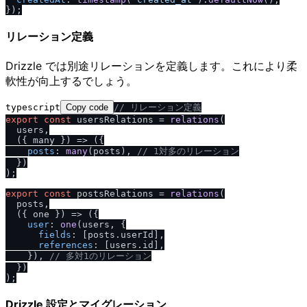
リレーション定義
Drizzle では別途リレーションを定義します。これにより柔
軟性が向上するでしょう。
typescript
Copy code
/
/
 リレーション定義
export
const
 usersRelations = 
relations
(

  users,

(
{ many }
) =>
 ({

posts
: 
many
(posts), 
/
/
 1対多のリレーション
  })

);

export
const
 postsRelations = 
relations
(

  posts,

(
{ one }
) =>
 ({

user
: 
one
(users, {

fields
: [posts.
userId
],

references
: [users.
id
],

    }), 
/
/
 多対1のリレーション
  })

Drizzle 設定とマイグレーション