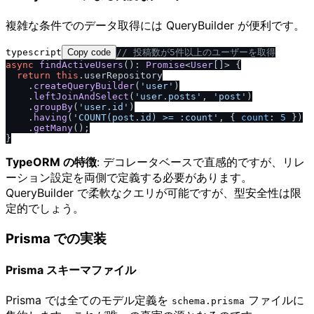
複雑な条件でのデータ取得には QueryBuilder が便利です。
typescript
Copy code
/
/
 投稿数が5件以上のユーザーを取得
async
findActiveUsers
(): 
Promise
<
User
[]> {

return
this
.
userRepository
    .
createQueryBuilder
(
'user'
)

    .
leftJoinAndSelect
(
'user.posts'
, 
'post'
)

    .
groupBy
(
'user.id'
)

    .
having
(
'COUNT(post.id) >= :count'
, { 
count
: 
5
 })

    .
getMany
();

TypeORM の特徴
: デコレータベースで直感的ですが、リレ
ーション設定を両側で定義する必要があります。
QueryBuilder で柔軟なクエリが可能ですが、型安全性は限
定的でしょう。
Prisma での実装
Prisma スキーマファイル
Prisma では全てのモデル定義を
ファイルに
schema.prisma