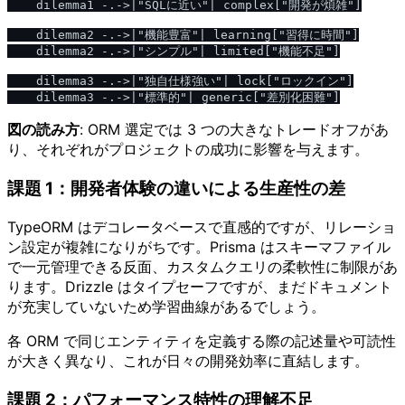
    dilemma1 -.->|"SQLに近い"| complex["開発が煩雑"]

    dilemma2 -.->|"機能豊富"| learning["習得に時間"]

    dilemma2 -.->|"シンプル"| limited["機能不足"]

    dilemma3 -.->|"独自仕様強い"| lock["ロックイン"]

図の読み方
: ORM 選定では 3 つの大きなトレードオフがあ
り、それぞれがプロジェクトの成功に影響を与えます。
課題 1：開発者体験の違いによる生産性の差
TypeORM はデコレータベースで直感的ですが、リレーショ
ン設定が複雑になりがちです。Prisma はスキーマファイル
で一元管理できる反面、カスタムクエリの柔軟性に制限があ
ります。Drizzle はタイプセーフですが、まだドキュメント
が充実していないため学習曲線があるでしょう。
各 ORM で同じエンティティを定義する際の記述量や可読性
が大きく異なり、これが日々の開発効率に直結します。
課題 2：パフォーマンス特性の理解不足