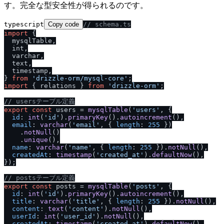
す。完全な型安全性が得られるのです。
typescript
Copy code
/
/
 schema.ts
import
 {

  mysqlTable,

  int,

  varchar,

  text,

  timestamp,

} 
from
'drizzle-orm
/
mysql-core'
import
 { relations } 
from
'drizzle-orm'
;

/
/
 usersテーブル定義
export
const
 users = 
mysqlTable
(
'users'
, {

id
: 
int
(
'id'
).
primaryKey
().
autoincrement
(),

email
: 
varchar
(
'email'
, { 
length
: 
255
 })

    .
notNull
()

    .
unique
(),

name
: 
varchar
(
'name'
, { 
length
: 
255
 }).
notNull
(),

createdAt
: 
timestamp
(
'created_at'
).
defaultNow
(),

});

/
/
 postsテーブル定義
export
const
 posts = 
mysqlTable
(
'posts'
, {

id
: 
int
(
'id'
).
primaryKey
().
autoincrement
(),

title
: 
varchar
(
'title'
, { 
length
: 
255
 }).
notNull
(),

content
: 
text
(
'content'
).
notNull
(),

userId
: 
int
(
'user_id'
).
notNull
(),

createdAt
: 
timestamp
(
'created_at'
).
defaultNow
(),
