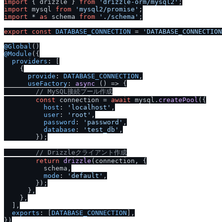
import
 { drizzle } 
from
'drizzle-orm
/
mysql2'
import
 mysql 
from
'mysql2
/
promise'
import
 * 
as
 schema 
from
'.
/
schema'
;

export
const
DATABASE_CONNECTION
 = 
'DATABASE_CONNECTION
@Global
@Module
({

providers
: [

    {

provide
: 
DATABASE_CONNECTION
,

useFactory
: 
async
 () => {

/
/
 MySQL接続プール作成
const
 connection = 
await
 mysql.
createPool
({

host
: 
'localhost'
,

user
: 
'root'
,

password
: 
'password'
,

database
: 
'test_db'
,

        });

/
/
 Drizzleクライアント作成
return
drizzle
(connection, {

          schema,

mode
: 
'default'
,

        });

      },

    },

  ],

exports
: [
DATABASE_CONNECTION
],
