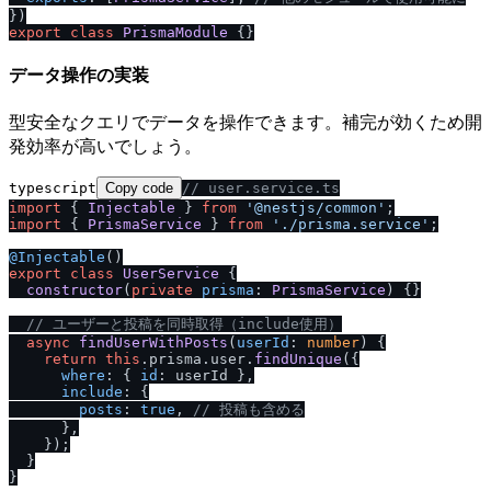
export
class
PrismaModule
データ操作の実装
型安全なクエリでデータを操作できます。補完が効くため開
発効率が高いでしょう。
typescript
Copy code
/
/
 user.service.ts
import
 { 
Injectable
 } 
from
'@nestjs
/
common'
import
 { 
PrismaService
 } 
from
'.
/
prisma.service'
;

@Injectable
export
class
UserService
 {

constructor
(
private
prisma
: 
PrismaService
) {}

/
/
 ユーザーと投稿を同時取得（include使用）
async
findUserWithPosts
(
userId
: 
number
) {

return
this
.
prisma
.
user
.
findUnique
({

where
: { 
id
: userId },

include
: {

posts
: 
true
, 
/
/
 投稿も含める
      },

    });

  }
