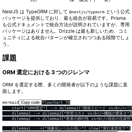
NestJS は TypeORM に対して
という公式
@nestjs​/​typeorm
パッケージを提供しており、最も統合が容易です。Prisma
も公式ドキュメントで統合方法が説明されていますが、専用
パッケージはありません。Drizzle は最も新しいため、コミ
ュニティによる統合パターンが確立されつつある段階でしょ
う。
課題
ORM 選定における 3 つのジレンマ
ORM を選定する際、多くの開発者が以下のような課題に直
面します。
mermaid
Copy code
flowchart TD

    start["ORM選定"] --> dilemma1{"開発スピード vs<br/>
    dilemma1 --> dilemma2{"学習コスト vs<br/>機能の豊富さ"}

    dilemma2 --> dilemma3{"将来の移行性 vs<br/>現在の生産性"
    dilemma1 -.->|"抽象化レベルが高い"| slow["実行速度低下"]
