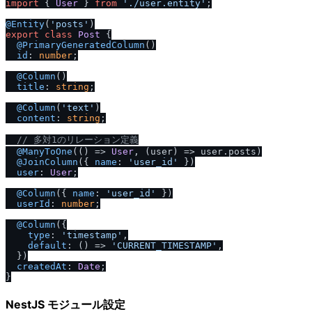
import
 { 
User
 } 
from
'.
/
user.entity'
;

@Entity
(
'posts'
export
class
Post
 {

@PrimaryGeneratedColumn
()

id
: 
number
;

@Column
()

title
: 
string
;

@Column
(
'text'
)

content
: 
string
;

/
/
 多対1のリレーション定義
@ManyToOne
(
() =>
User
, 
(
user
) =>
 user.
posts
)

@JoinColumn
({ 
name
: 
'user_id'
 })

user
: 
User
;

@Column
({ 
name
: 
'user_id'
 })

userId
: 
number
;

@Column
({

type
: 
'timestamp'
,

default
: 
() =>
'CURRENT_TIMESTAMP'
,

  })

createdAt
: 
Date
;

NestJS モジュール設定