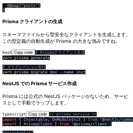
  @@map("posts")

Prisma クライアントの生成
スキーマファイルから型安全なクライアントを生成します。
この型定義の自動生成が Prisma の大きな強みですね。
bash
Copy code
# Prismaクライアント生成
yarn prisma generate

# マイグレーション実行
NestJS での Prisma サービス作成
Prisma には公式の NestJS パッケージがないため、サービ
スとして手動でラップします。
typescript
Copy code
/
/
 prisma.service.ts
import
 { 
Injectable
, 
OnModuleInit
 } 
from
'@nestjs
/
commo
import
 { 
PrismaClient
 } 
from
'@prisma
/
client'
;

@Injectable