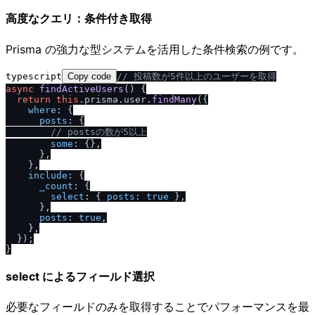
高度なクエリ：条件付き取得
Prisma の強力な型システムを活用した条件検索の例です。
typescript
Copy code
/
/
 投稿数が5件以上のユーザーを取得
async
findActiveUsers
(
) {

return
this
.
prisma
.
user
.
findMany
({

where
: {

posts
: {

/
/
 postsの数が5以上
some
: {},

      },

    },

include
: {

_count
: {

select
: { 
posts
: 
true
 },

      },

posts
: 
true
,

    },

  });

select によるフィールド選択
必要なフィールドのみを取得することでパフォーマンスを最