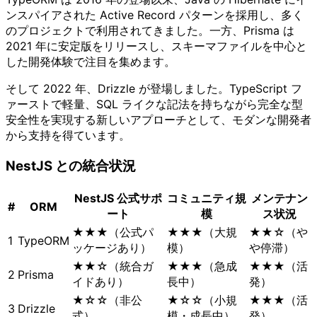
ンスパイアされた Active Record パターンを採用し、多く
のプロジェクトで利用されてきました。一方、Prisma は
2021 年に安定版をリリースし、スキーマファイルを中心と
した開発体験で注目を集めます。
そして 2022 年、Drizzle が登場しました。TypeScript フ
ァーストで軽量、SQL ライクな記法を持ちながら完全な型
安全性を実現する新しいアプローチとして、モダンな開発者
から支持を得ています。
NestJS との統合状況
NestJS 公式サポ
コミュニティ規
メンテナン
#
ORM
ート
模
ス状況
★★★（公式パ
★★★（大規
★★☆（や
1
TypeORM
ッケージあり）
模）
や停滞）
★★☆（統合ガ
★★★（急成
★★★（活
2
Prisma
イドあり）
長中）
発）
★☆☆（非公
★☆☆（小規
★★★（活
3
Drizzle
式）
模・成長中）
発）