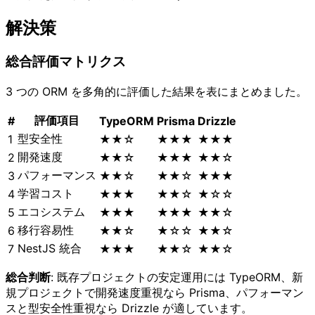
解決策
総合評価マトリクス
3 つの ORM を多角的に評価した結果を表にまとめました。
評価項目
#
TypeORM
Prisma
Drizzle
型安全性
1
★★☆
★★★
★★★
開発速度
2
★★☆
★★★
★★☆
パフォーマンス
3
★★☆
★★☆
★★★
学習コスト
4
★★★
★★☆
★☆☆
エコシステム
5
★★★
★★★
★★☆
移行容易性
6
★★☆
★☆☆
★★☆
NestJS 統合
7
★★★
★★☆
★★☆
総合判断
: 既存プロジェクトの安定運用には TypeORM、新
規プロジェクトで開発速度重視なら Prisma、パフォーマン
スと型安全性重視なら Drizzle が適しています。