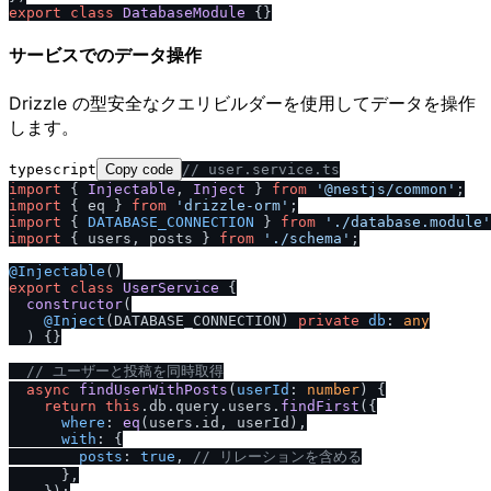
export
class
DatabaseModule
サービスでのデータ操作
Drizzle の型安全なクエリビルダーを使用してデータを操作
します。
typescript
Copy code
/
/
 user.service.ts
import
 { 
Injectable
, 
Inject
 } 
from
'@nestjs
/
common'
import
 { eq } 
from
'drizzle-orm'
import
 { 
DATABASE_CONNECTION
 } 
from
'.
/
database.module'
import
 { users, posts } 
from
'.
/
schema'
;

@Injectable
export
class
UserService
 {

constructor
(
@Inject
(DATABASE_CONNECTION) 
private
db
: 
any
) {}

/
/
 ユーザーと投稿を同時取得
async
findUserWithPosts
(
userId
: 
number
) {

return
this
.
db
.
query
.
users
.
findFirst
({

where
: 
eq
(users.
id
, userId),

with
: {

posts
: 
true
, 
/
/
 リレーションを含める
      },
