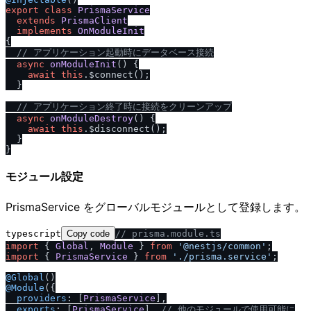
export
class
PrismaService
extends
PrismaClient
implements
OnModuleInit
{

/
/
 アプリケーション起動時にデータベース接続
async
onModuleInit
(
) {

await
this
.$connect();

  }

/
/
 アプリケーション終了時に接続をクリーンアップ
async
onModuleDestroy
(
) {

await
this
.$disconnect();

  }

モジュール設定
PrismaService をグローバルモジュールとして登録します。
typescript
Copy code
/
/
 prisma.module.ts
import
 { 
Global
, 
Module
 } 
from
'@nestjs
/
common'
import
 { 
PrismaService
 } 
from
'.
/
prisma.service'
;

@Global
@Module
({

providers
: [
PrismaService
],

exports
: [
PrismaService
], 
/
/
 他のモジュールで使用可能に