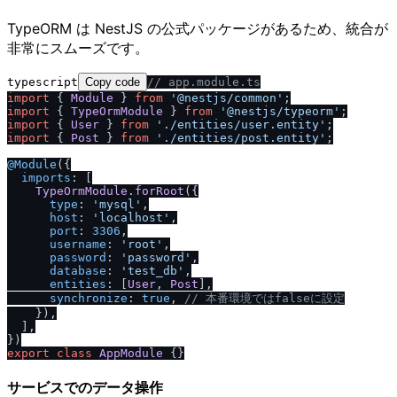
TypeORM は NestJS の公式パッケージがあるため、統合が
非常にスムーズです。
typescript
Copy code
/
/
 app.module.ts
import
 { 
Module
 } 
from
'@nestjs
/
common'
import
 { 
TypeOrmModule
 } 
from
'@nestjs
/
typeorm'
import
 { 
User
 } 
from
'.
/
entities
/
user.entity'
import
 { 
Post
 } 
from
'.
/
entities
/
post.entity'
;

@Module
({

imports
: [

TypeOrmModule
.
forRoot
({

type
: 
'mysql'
,

host
: 
'localhost'
,

port
: 
3306
,

username
: 
'root'
,

password
: 
'password'
,

database
: 
'test_db'
,

entities
: [
User
, 
Post
],

synchronize
: 
true
, 
/
/
 本番環境ではfalseに設定
    }),

  ],

export
class
AppModule
サービスでのデータ操作