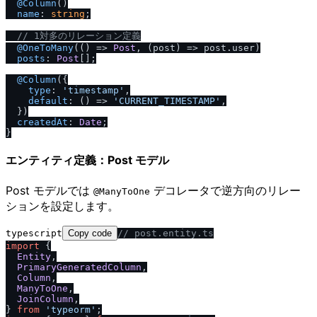
@Column
()

name
: 
string
;

/
/
 1対多のリレーション定義
@OneToMany
(
() =>
Post
, 
(
post
) =>
 post.
user
)

posts
: 
Post
[];

@Column
({

type
: 
'timestamp'
,

default
: 
() =>
'CURRENT_TIMESTAMP'
,

  })

createdAt
: 
Date
;

エンティティ定義：Post モデル
Post モデルでは
デコレータで逆方向のリレー
@ManyToOne
ションを設定します。
typescript
Copy code
/
/
 post.entity.ts
import
 {

Entity
,

PrimaryGeneratedColumn
,

Column
,

ManyToOne
,

JoinColumn
,

} 
from
'typeorm'