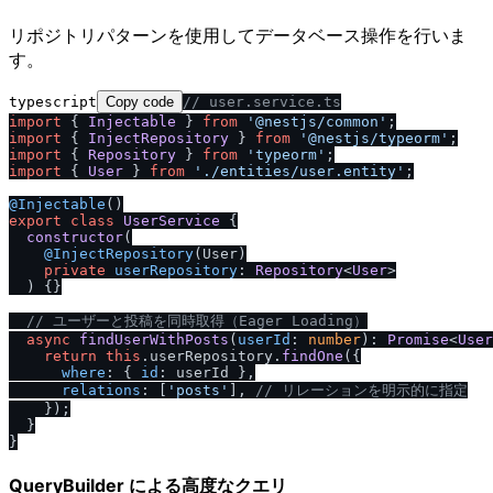
リポジトリパターンを使用してデータベース操作を行いま
す。
typescript
Copy code
/
/
 user.service.ts
import
 { 
Injectable
 } 
from
'@nestjs
/
common'
import
 { 
InjectRepository
 } 
from
'@nestjs
/
typeorm'
import
 { 
Repository
 } 
from
'typeorm'
import
 { 
User
 } 
from
'.
/
entities
/
user.entity'
;

@Injectable
export
class
UserService
 {

constructor
(
@InjectRepository
(User)

private
userRepository
: 
Repository
<
User
>

) {}

/
/
 ユーザーと投稿を同時取得（Eager Loading）
async
findUserWithPosts
(
userId
: 
number
): 
Promise
<
User
return
this
.
userRepository
.
findOne
({

where
: { 
id
: userId },

relations
: [
'posts'
], 
/
/
 リレーションを明示的に指定
    });

  }

QueryBuilder による高度なクエリ