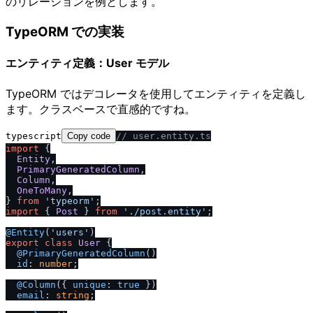
のリレーションを例とします。
TypeORM での実装
エンティティ定義：User モデル
TypeORM ではデコレータを使用してエンティティを定義し
ます。クラスベースで直感的ですね。
typescript
Copy code
/
/
 user.entity.ts
import
 {

Entity
,

PrimaryGeneratedColumn
,

Column
,

OneToMany
,

} 
from
'typeorm'
import
 { 
Post
 } 
from
'.
/
post.entity'
;

@Entity
(
'users'
export
class
User
 {

@PrimaryGeneratedColumn
()

id
: 
number
;

@Column
({ 
unique
: 
true
 })

email
: 
string
;
