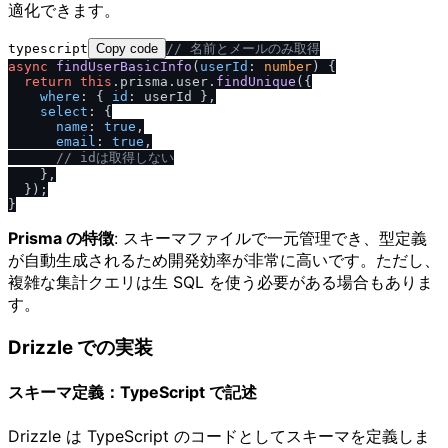
適化できます。
typescript
Copy code
/
/
 名前とメールのみ取得
async
findUserBasicInfo
(
userId
: 
number
) {

return
this
.
prisma
.
user
.
findUnique
({

where
: { 
id
: userId },

select
: {

name
: 
true
,

email
: 
true
,

/
/
 idは取得しない
    },

  });

Prisma の特徴
: スキーマファイルで一元管理でき、型定義
が自動生成されるため開発効率が非常に高いです。ただし、
複雑な集計クエリは生 SQL を使う必要がある場合もありま
す。
Drizzle での実装
スキーマ定義：TypeScript で記述
Drizzle は TypeScript のコードとしてスキーマを定義しま