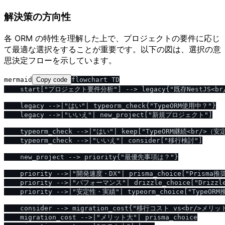
解決策の方向性
各 ORM の特性を理解した上で、プロジェクトの要件に応じ
て最適な選択をすることが重要です。以下の図は、選択の意
思決定フローを示しています。
mermaid
Copy code
flowchart TD

    start["プロジェクト要件分析"] --> legacy{"既存NestJS<b
    legacy -->|"はい"| typeorm_check{"TypeORM使用中？"}

    legacy -->|"いいえ"| new_project["新規プロジェクト"]

    typeorm_check -->|"はい"| keep["TypeORM継続<br/>（
    typeorm_check -->|"いいえ"| consider["移行検討"]

    new_project --> priority{"最優先事項は？"}

    priority -->|"開発速度・DX"| prisma_choice["Prism
    priority -->|"パフォーマンス"| drizzle_choice["Drizz
    priority -->|"安定性・実績"| typeorm_choice["TypeOR
    consider --> migration_cost{"移行コスト vs<br/>メリット
    migration_cost -->|"メリット大"| prisma_choice
