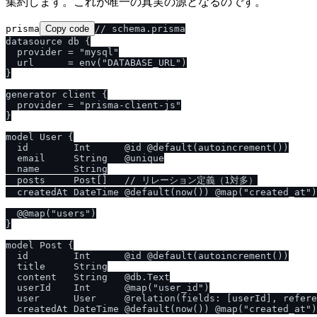
集約します。これが唯一の真実の源となるのです。
prisma
Copy code
// schema.prisma

datasource db {

  provider = "mysql"

  url      = env("DATABASE_URL")

}

generator client {

  provider = "prisma-client-js"

}

model User {

  id        Int      @id @default(autoincrement())

  email     String   @unique

  name      String

  posts     Post[]   // リレーション定義（1対多）

  createdAt DateTime @default(now()) @map("created_at")

  @@map("users")

}

model Post {

  id        Int      @id @default(autoincrement())

  title     String

  content   String   @db.Text

  userId    Int      @map("user_id")

  user      User     @relation(fields: [userId], refere
  createdAt DateTime @default(now()) @map("created_at")
