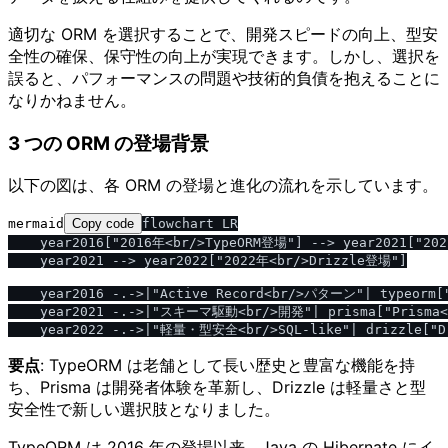
適切な ORM を選択することで、開発スピードの向上、型安
全性の確保、保守性の向上が実現できます。しかし、選択を
誤ると、パフォーマンスの問題や技術的負債を抱えることに
なりかねません。
3 つの ORM の登場背景
以下の図は、各 ORM の登場と進化の流れを示しています。
mermaid
Copy code
flowchart LR

    year2016["2016年<br/>TypeORM登場"] --> year2021["20
    year2021 --> year2022["2022年<br/>Drizzle登場"]

    year2016 -.->|"Active Record<br/>パターン"| typeorm
    year2021 -.->|"スキーマ駆動<br/>開発"| prisma["Prisma<
要点
: TypeORM は老舗として長い歴史と豊富な機能を持
ち、Prisma は開発者体験を革新し、Drizzle は軽量さと型
安全性で新しい選択肢となりました。
TypeORM は 2016 年の登場以来、Java の Hibernate にイ