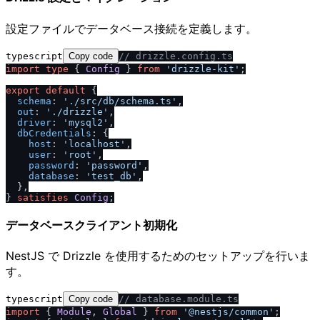
設定ファイルでデータベース接続を定義します。
typescript
Copy code
/
/
 drizzle.config.ts
import
type
 { 
Config
 } 
from
'drizzle-kit'
;

export
default
 {

schema
: 
'.
/
src
/
db
/
schema.ts'
,

out
: 
'.
/
drizzle'
,

driver
: 
'mysql2'
,

dbCredentials
: {

host
: 
'localhost'
,

user
: 
'root'
,

password
: 
'password'
,

database
: 
'test_db'
,

  },

} 
satisfies
Config
データベースクライアント初期化
NestJS で Drizzle を使用するためのセットアップを行いま
す。
typescript
Copy code
/
/
 database.module.ts
import
 { 
Module
, 
Global
 } 
from
'@nestjs
/
common'