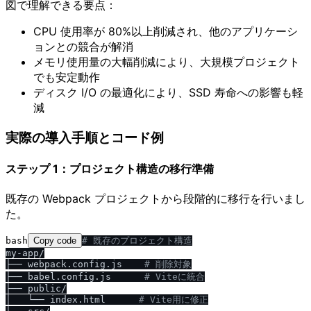
図で理解できる要点：
CPU 使用率が 80%以上削減され、他のアプリケーシ
ョンとの競合が解消
メモリ使用量の大幅削減により、大規模プロジェクト
でも安定動作
ディスク I/O の最適化により、SSD 寿命への影響も軽
減
実際の導入手順とコード例
ステップ 1：プロジェクト構造の移行準備
既存の Webpack プロジェクトから段階的に移行を行いまし
た。
bash
Copy code
# 既存のプロジェクト構造
my-app/

├── webpack.config.js    
# 削除対象
├── babel.config.js      
# Viteに統合
├── public/

│   └── index.html      
# Vite用に修正