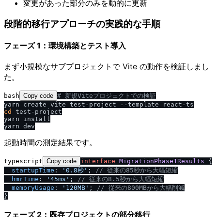
変更があった部分のみを動的に更新
段階的移行アプローチの実践的な手順
フェーズ 1：環境構築とテスト導入
まず小規模なサブプロジェクトで Vite の動作を検証しまし
た。
bash
Copy code
# 新規Viteプロジェクトでの検証
cd
 test-project

yarn install

起動時間の測定結果です。
typescript
Copy code
interface
MigrationPhase1Results
 {

startupTime
: 
'0.8秒'
; 
/
/
 従来の85秒から大幅短縮
hmrTime
: 
'45ms'
; 
/
/
 従来の8.5秒から大幅短縮
memoryUsage
: 
'120MB'
; 
/
/
 従来の800MBから大幅削減
フェーズ 2：既存プロジェクトの部分移行