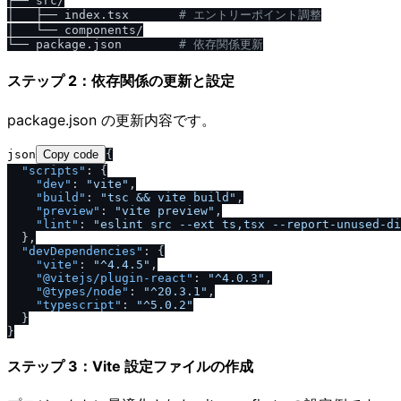
├── src/

│   ├── index.tsx       
# エントリーポイント調整
│   └── components/

└── package.json        
# 依存関係更新
ステップ 2：依存関係の更新と設定
package.json の更新内容です。
json
Copy code
{
"scripts"
:
{
"dev"
:
"vite"
,
"build"
:
"tsc && vite build"
,
"preview"
:
"vite preview"
,
"lint"
:
"eslint src --ext ts,tsx --report-unused-di
}
,
"devDependencies"
:
{
"vite"
:
"^4.4.5"
,
"@vitejs
/
plugin-react"
:
"^4.0.3"
,
"@types
/
node"
:
"^20.3.1"
,
"typescript"
:
"^5.0.2"
}
}
ステップ 3：Vite 設定ファイルの作成