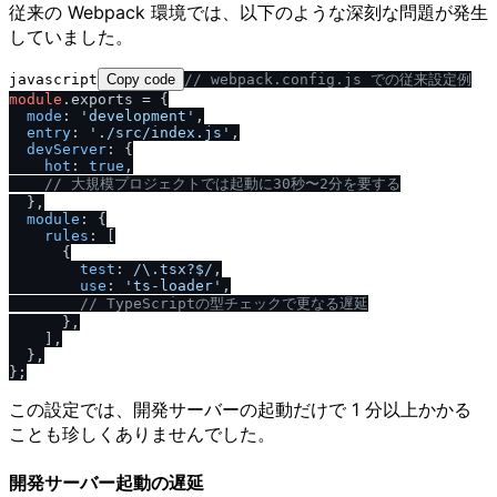
従来の Webpack 環境では、以下のような深刻な問題が発生
していました。
javascript
Copy code
/
/
 webpack.config.js での従来設定例
module
.
exports
 = {

mode
: 
'development'
,

entry
: 
'.
/
src
/
index.js'
,

devServer
: {

hot
: 
true
,

/
/
 大規模プロジェクトでは起動に30秒〜2分を要する
  },

module
: {

rules
: [

      {

test
: 
/
\.tsx?$
/
,

use
: 
'ts-loader'
,

/
/
 TypeScriptの型チェックで更なる遅延
      },

    ],

  },

この設定では、開発サーバーの起動だけで 1 分以上かかる
ことも珍しくありませんでした。
開発サーバー起動の遅延