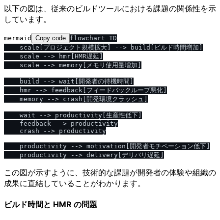
以下の図は、従来のビルドツールにおける課題の関係性を示
しています。
mermaid
Copy code
flowchart TD

    scale[プロジェクト規模拡大] --> build[ビルド時間増加]

    scale --> hmr[HMR遅延]

    scale --> memory[メモリ使用量増加]

    build --> wait[開発者の待機時間]

    hmr --> feedback[フィードバックループ悪化]

    memory --> crash[開発環境クラッシュ]

    wait --> productivity[生産性低下]

    feedback --> productivity

    crash --> productivity

    productivity --> motivation[開発者モチベーション低下]

この図が示すように、技術的な課題が開発者の体験や組織の
成果に直結していることがわかります。
ビルド時間と HMR の問題