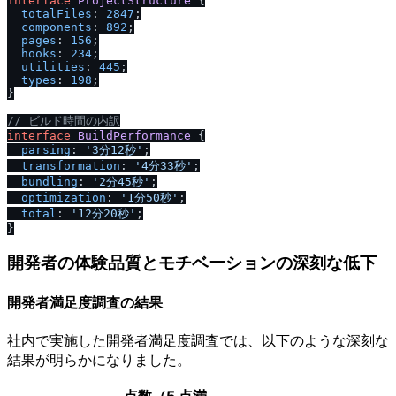
interface
ProjectStructure
 {

totalFiles
: 
2847
;

components
: 
892
;

pages
: 
156
;

hooks
: 
234
;

utilities
: 
445
;

types
: 
198
;

}

/
/
 ビルド時間の内訳
interface
BuildPerformance
 {

parsing
: 
'3分12秒'
;

transformation
: 
'4分33秒'
;

bundling
: 
'2分45秒'
;

optimization
: 
'1分50秒'
;

total
: 
'12分20秒'
;

開発者の体験品質とモチベーションの深刻な低下
開発者満足度調査の結果
社内で実施した開発者満足度調査では、以下のような深刻な
結果が明らかになりました。