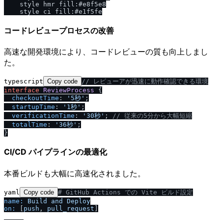
    style hmr fill:#e8f5e8

コードレビュープロセスの改善
高速な開発環境により、コードレビューの質も向上しまし
た。
typescript
Copy code
/
/
 レビューアが迅速に動作確認できる環境
interface
ReviewProcess
 {

checkoutTime
: 
'5秒'
;

startupTime
: 
'1秒'
;

verificationTime
: 
'30秒'
; 
/
/
 従来の5分から大幅短縮
totalTime
: 
'36秒'
;

CI/CD パイプラインの最適化
本番ビルドも大幅に高速化されました。
yaml
Copy code
# GitHub Actions での Vite ビルド設定
name:
Build
and
Deploy
on:
 [
push
, 
pull_request
]
