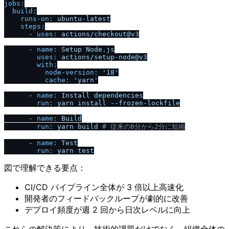
jobs:
build:
runs-on:
ubuntu-latest
steps:
-
uses:
actions
/
checkout@v3
-
name:
Setup
Node.js
uses:
actions
/
setup-node@v3
with:
node-version:
'18'
cache:
'yarn'
-
name:
Install
dependencies
run:
yarn
install
--frozen-lockfile
-
name:
Build
run:
yarn
build
# 従来の8分から2分に短縮
-
name:
Test
run:
yarn
test
図で理解できる要点：
CI/CD パイプライン全体が 3 倍以上高速化
開発者のフィードバックループが劇的に改善
デプロイ頻度が週 2 回から日次レベルに向上
これらの解決策により、技術的課題だけでなく、組織全体の