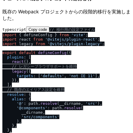
既存の Webpack プロジェクトからの段階的移行を実施しま
した。
typescript
Copy code
/
/
 移行用の設定ファイル
import
 { defineConfig } 
from
'vite'
import
 react 
from
'@vitejs
/
plugin-react'
import
 legacy 
from
'@vitejs
/
plugin-legacy'
;

export
default
defineConfig
({

plugins
: [

react
(),

/
/
 レガシーブラウザサポートを維持
legacy
({

targets
: [
'defaults'
, 
'not IE 11'
],

    }),

  ],

/
/
 既存のエイリアス設定を維持
resolve
: {

alias
: {

'@'
: path.
resolve
(__dirname, 
'src'
),

'@components'
: path.
resolve
(

        __dirname,

'src
/
components'
      ),

    },

  },
