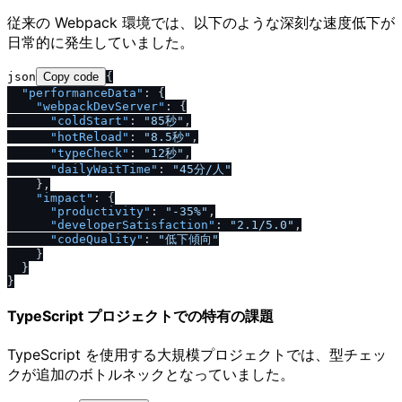
従来の Webpack 環境では、以下のような深刻な速度低下が
日常的に発生していました。
json
Copy code
{
"performanceData"
:
{
"webpackDevServer"
:
{
"coldStart"
:
"85秒"
,
"hotReload"
:
"8.5秒"
,
"typeCheck"
:
"12秒"
,
"dailyWaitTime"
:
"45分
/
人"
}
,
"impact"
:
{
"productivity"
:
"-35%"
,
"developerSatisfaction"
:
"2.1
/
5.0"
,
"codeQuality"
:
"低下傾向"
}
}
}
TypeScript プロジェクトでの特有の課題
TypeScript を使用する大規模プロジェクトでは、型チェッ
クが追加のボトルネックとなっていました。