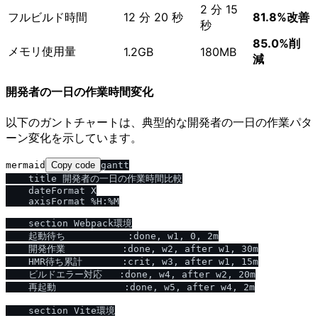
2 分 15
フルビルド時間
12 分 20 秒
81.8%改善
秒
85.0%削
メモリ使用量
1.2GB
180MB
減
開発者の一日の作業時間変化
以下のガントチャートは、典型的な開発者の一日の作業パタ
ーン変化を示しています。
mermaid
Copy code
gantt

    title 開発者の一日の作業時間比較

    dateFormat X

    axisFormat %H:%M

    section Webpack環境

    起動待ち           :done, w1, 0, 2m

    開発作業          :done, w2, after w1, 30m

    HMR待ち累計       :crit, w3, after w1, 15m

    ビルドエラー対応   :done, w4, after w2, 20m

    再起動            :done, w5, after w4, 2m

    section Vite環境
