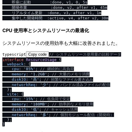
    即座に起動        :done, v1, 0, 5s

    開発作業          :done, v2, after v1, 45m

    リアルタイム更新  :done, v3, after v1, 1m

CPU 使用率とシステムリソースの最適化
システムリソースの使用効率も大幅に改善されました。
typescript
Copy code
/
/
 システムリソース使用量の比較データ
interface
ResourceUsage
 {

webpack
: {

cpu
: 
'85%'
; 
/
/
 継続的に高負荷
memory
: 
'1.2GB'
; 
/
/
 大量のメモリ消費
diskIO
: 
'高'
; 
/
/
 頻繁なファイル書き込み
networkReq
: 
'少'
; 
/
/
 バンドル済みファイルの配信
  };

vite
: {

cpu
: 
'15%'
; 
/
/
 低負荷で安定
memory
: 
'180MB'
; 
/
/
 効率的なメモリ使用
diskIO
: 
'低'
; 
/
/
 キャッシュ活用
networkReq
: 
'多'
; 
/
/
 個別モジュール配信（開発時）
  };
