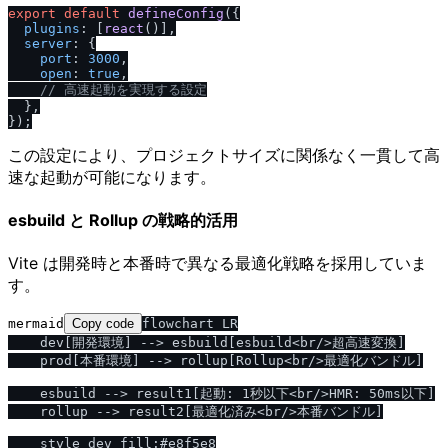
export
default
defineConfig
({

plugins
: [
react
()],

server
: {

port
: 
3000
,

open
: 
true
,

/
/
 高速起動を実現する設定
  },

この設定により、プロジェクトサイズに関係なく一貫して高
速な起動が可能になります。
esbuild と Rollup の戦略的活用
Vite は開発時と本番時で異なる最適化戦略を採用していま
す。
mermaid
Copy code
flowchart LR

    dev[開発環境] --> esbuild[esbuild<br/>超高速変換]

    prod[本番環境] --> rollup[Rollup<br/>最適化バンドル]

    esbuild --> result1[起動: 1秒以下<br/>HMR: 50ms以下]

    rollup --> result2[最適化済み<br/>本番バンドル]

    style dev fill:#e8f5e8
