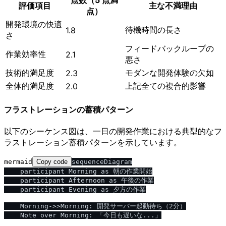
点数（5 点満
評価項目
主な不満理由
点）
開発環境の快適
待機時間の長さ
1.8
さ
フィードバックループの
作業効率性
2.1
悪さ
技術的満足度
モダンな開発体験の欠如
2.3
全体的満足度
上記全ての複合的影響
2.0
フラストレーションの蓄積パターン
以下のシーケンス図は、一日の開発作業における典型的なフ
ラストレーション蓄積パターンを示しています。
mermaid
Copy code
sequenceDiagram

    participant Morning as 朝の作業開始

    participant Afternoon as 午後の作業

    participant Evening as 夕方の作業

    Morning->>Morning: 開発サーバー起動待ち（2分）

    Note over Morning: 「今日も遅いな...」
