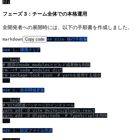
フェーズ 3：チーム全体での本格運用
全開発者への展開時には、以下の手順書を作成しました。
markdown
Copy code
## Vite 移行手順書
### 1. 環境クリア
```bash

# 既存のnode_modulesとビルド成果物を削除

rm -rf node_modules dist

rm package-lock.json  # yarnを使用する場合

```
### 2. 依存関係更新
```bash

# Vite関連パッケージのインストール

yarn add -D vite @vitejs
/
plugin-react

yarn add -D @types
/
node  # TypeScript使用時

```
### 3. 設定ファイル作成