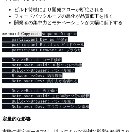
ビルド待機により開発フローが断絶される
フィードバックループの悪化が品質低下を招く
開発者の集中力とモチベーションが大幅に低下する
mermaid
Copy code
sequenceDiagram

    participant Dev as 開発者

    participant Build as ビルドツール

    participant Browser as ブラウザ

    Dev->>Build: コード修正

    Note over Build: 30秒〜2分の待機

    Build->>Browser: バンドル完了

    Browser->>Dev: 結果確認

    Note over Dev: 集中力が途切れる

    Dev->>Build: 再度修正

    Note over Build: また30秒〜2分の待機

    Build->>Browser: バンドル完了

定量的な影響
実際の測定データでは、以下のような深刻な影響が確認され