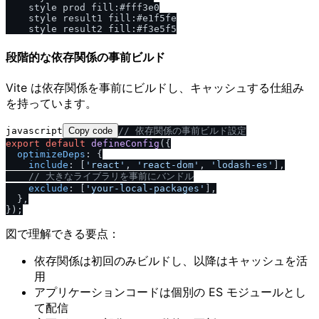
    style prod fill:#fff3e0

    style result1 fill:#e1f5fe

段階的な依存関係の事前ビルド
Vite は依存関係を事前にビルドし、キャッシュする仕組み
を持っています。
javascript
Copy code
/
/
 依存関係の事前ビルド設定
export
default
defineConfig
({

optimizeDeps
: {

include
: [
'react'
, 
'react-dom'
, 
'lodash-es'
],

/
/
 大きなライブラリを事前にバンドル
exclude
: [
'your-local-packages'
],

  },

図で理解できる要点：
依存関係は初回のみビルドし、以降はキャッシュを活
用
アプリケーションコードは個別の ES モジュールとし
て配信