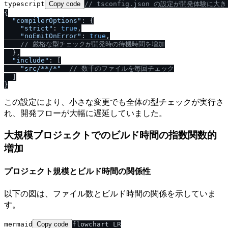
typescript
Copy code
/
/
 tsconfig.json の設定が開発体験に大
{

"compilerOptions"
: {

"strict"
: 
true
,

"noEmitOnError"
: 
true
,

/
/
 厳格な型チェックが開発時の待機時間を増加
  },

"include"
: [

"src
/
**
/
*"
/
/
 数千のファイルを毎回チェック
  ]

この設定により、小さな変更でも全体の型チェックが実行さ
れ、開発フローが大幅に遅延していました。
大規模プロジェクトでのビルド時間の指数関数的
増加
プロジェクト規模とビルド時間の関係性
以下の図は、ファイル数とビルド時間の関係を示していま
す。
mermaid
Copy code
flowchart LR
