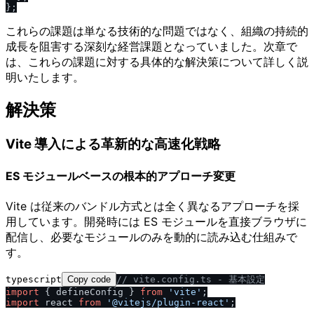
これらの課題は単なる技術的な問題ではなく、組織の持続的
成長を阻害する深刻な経営課題となっていました。次章で
は、これらの課題に対する具体的な解決策について詳しく説
明いたします。
解決策
Vite 導入による革新的な高速化戦略
ES モジュールベースの根本的アプローチ変更
Vite は従来のバンドル方式とは全く異なるアプローチを採
用しています。開発時には ES モジュールを直接ブラウザに
配信し、必要なモジュールのみを動的に読み込む仕組みで
す。
typescript
Copy code
/
/
 vite.config.ts - 基本設定
import
 { defineConfig } 
from
'vite'
import
 react 
from
'@vitejs
/
plugin-react'
;
