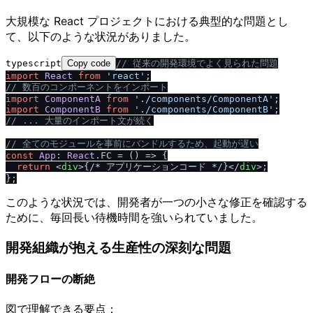
大規模な React プロジェクトにおける典型的な問題とし
て、以下のような状況がありました。
typescript
Copy code
/
/
 従来の開発環境でよく見られた問題
import
React
from
'react'
/
/
 数百のコンポーネントをインポート
import
ComponentA
from
'.
/
components
/
ComponentA'
import
ComponentB
from
'.
/
components
/
ComponentB'
/
/
 ... 大量のインポート文が続く
/
/
 全てのモジュールを事前にバンドルするため、起動が遅い
const
App
: 
React
.
FC
 = 
() =>
 {

return
<
div
>
{
/
* アプリケーションコード *
/
}
</
div
>
;

このような状況では、開発者が一つの小さな修正を確認する
ために、毎回長い待機時間を強いられていました。
開発組織が抱える生産性の深刻な問題
開発フローの断絶
図で理解できる要点：