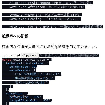
    Afternoon->>Afternoon: HMR待ち × 20回（計10分）

    Note over Afternoon: 集中力が断続的に途切れる

    Evening->>Evening: ビルドエラー対応（15分）

    Note over Evening: 「また明日にしよう...」

離職率への影響
技術的な課題が人事面にも深刻な影響を与えていました。
javascript
Copy code
/
/
 開発環境に対する不満と離職理由の関係
const
 exitInterviewData = {

technicalFrustration
: {

percentage
: 
78
,

mainReasons
: [

'ビルド待ち時間によるストレス'
,

'生産性の実感が得られない'
,

'モダンな技術への憧れ'
,

    ],

  },

retention
: {

beforeVite
: 
'68%'
,

targetAfterVite
: 
'85%'
,

  },
