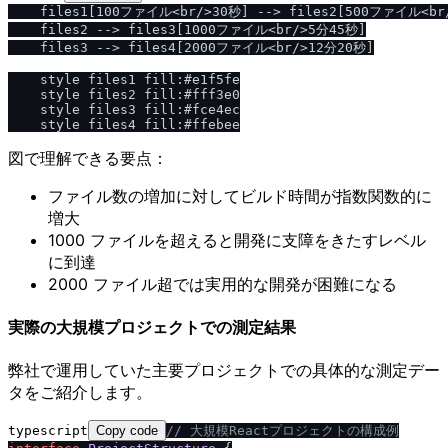
    files1[100ファイル<br/>30秒] --> files2[500ファイル<br
    files2 --> files3[1000ファイル<br/>5分45秒]

    files3 --> files4[2000ファイル<br/>12分20秒]

    style files1 fill:#e1f5fe

    style files2 fill:#fff3e0

    style files3 fill:#fce4ec

図で理解できる要点：
ファイル数の増加に対してビルド時間が指数関数的に
増大
1000 ファイルを超えると開発に支障をきたすレベル
に到達
2000 ファイル超では実用的な開発が困難になる
実際の大規模プロジェクトでの測定結果
弊社で運用していた主要プロジェクトでの具体的な測定デー
タをご紹介します。
typescript
Copy code
/
/
 大規模Reactプロジェクトの構成例