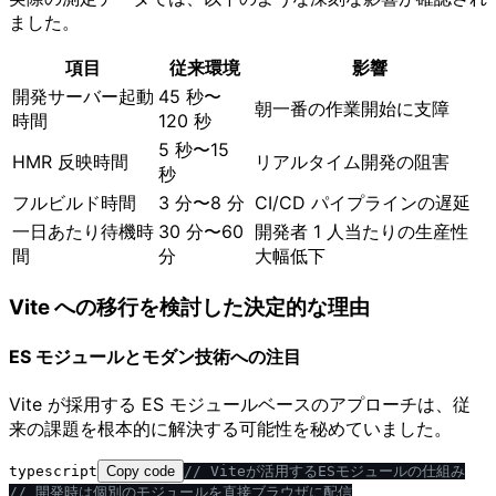
ました。
項目
従来環境
影響
開発サーバー起動
45 秒〜
朝一番の作業開始に支障
時間
120 秒
5 秒〜15
HMR 反映時間
リアルタイム開発の阻害
秒
フルビルド時間
3 分〜8 分
CI/CD パイプラインの遅延
一日あたり待機時
30 分〜60
開発者 1 人当たりの生産性
間
分
大幅低下
Vite への移行を検討した決定的な理由
ES モジュールとモダン技術への注目
Vite が採用する ES モジュールベースのアプローチは、従
来の課題を根本的に解決する可能性を秘めていました。
typescript
Copy code
/
/
 Viteが活用するESモジュールの仕組み
/
/
 開発時は個別のモジュールを直接ブラウザに配信