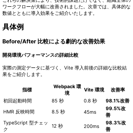
ワークフローが大幅に改善されました。次章では、具体的な
数値とともに導入効果をご紹介いたします。
具体例
Before/After 比較による劇的な改善効果
開発環境パフォーマンスの詳細比較
実際の測定データに基づく、Vite 導入前後の詳細な比較結
果をご紹介します。
Webpack 環
指標
Vite 環境
改善率
境
初回起動時間
85 秒
0.8 秒
98.1%改善
99.5%改
HMR 反映時間
8.5 秒
45ms
善
TypeScript 型チェッ
98.3%改
12 秒
200ms
ク
善