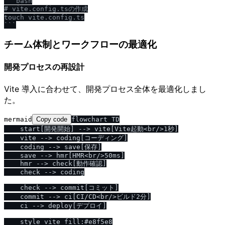
```bash

# vite.config.tsの作成

touch vite.config.ts

```
チーム体制とワークフローの最適化
開発プロセスの再設計
Vite 導入に合わせて、開発プロセス全体を最適化しまし
た。
mermaid
Copy code
flowchart TD

    start[開発開始] --> vite[Vite起動<br/>1秒]

    vite --> coding[コーディング]

    coding --> save[保存]

    save --> hmr[HMR<br/>50ms]

    hmr --> check[動作確認]

    check --> coding

    check --> commit[コミット]

    commit --> ci[CI/CD<br/>ビルド2分]

    ci --> deploy[デプロイ]

    style vite fill:#e8f5e8
