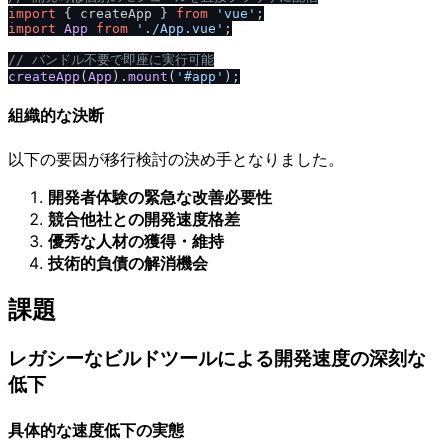
import
 { createApp } 
from
'vue'
import
App
from
'.
/
App.vue'
;

/
/
 バンドル不要で即座に実行可能
createApp
(
App
).
mount
(
'#app'
組織的な決断
以下の要因が移行検討の決め手となりました。
開発者体験の緊急な改善必要性
競合他社との開発速度格差
優秀な人材の獲得・維持
技術的負債の解消機会
課題
レガシーなビルドツールによる開発速度の深刻な
低下
具体的な速度低下の実態