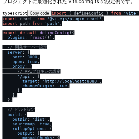
プロジェクトに最適化された vite.config.ts の設定例です。
typescript
Copy code
import
 { defineConfig } 
from
'vite'
import
 react 
from
'@vitejs
/
plugin-react'
import
 path 
from
'path'
;

export
default
defineConfig
({

plugins
: [
react
()],

/
/
 開発サーバー設定
server
: {

port
: 
3000
,

open
: 
true
,

proxy
: {

/
/
 APIプロキシの設定
'
/
api'
: {

target
: 
'http:
/
/
localhost:8080'
,

changeOrigin
: 
true
,

      },

    },

  },

/
/
 ビルド設定
build
: {

outDir
: 
'dist'
,

sourcemap
: 
true
,

rollupOptions
: {

output
: {

manualChunks
: {
