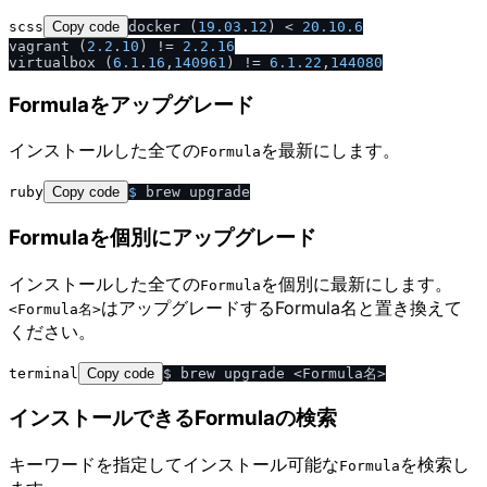
scss
Copy code
docker (
19.03
.
12
) < 
20.10
.6
vagrant (
2.2
.
10
) != 
2.2
.16
virtualbox (
6.1
.
16
,
140961
) != 
6.1
.22
,
144080
Formulaをアップグレード
インストールした全ての
を最新にします。
Formula
ruby
Copy code
$ 
Formulaを個別にアップグレード
インストールした全ての
を個別に最新にします。
Formula
はアップグレードするFormula名と置き換えて
<Formula名>
ください。
terminal
Copy code
インストールできるFormulaの検索
キーワードを指定してインストール可能な
を検索し
Formula