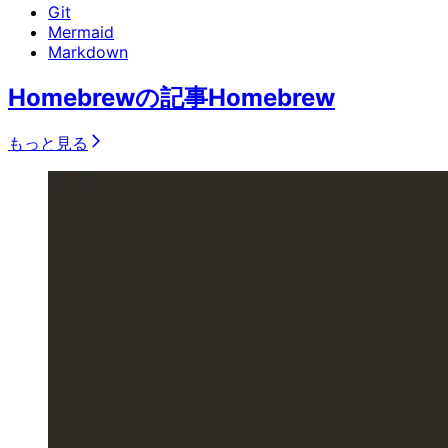
Git
Mermaid
Markdown
Homebrewの記事
Homebrew
もっと見る