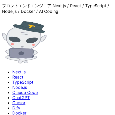
フロントエンドエンジニア Next.js / React / TypeScript /
Node.js / Docker / AI Coding
Next.js
React
TypeScript
Node.js
Claude Code
ChatGPT
Cursor
Dify
Docker