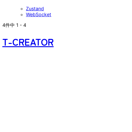
Zustand
WebSocket
4
件中
1
-
4
T-CREATOR