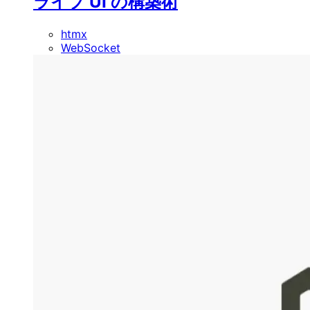
ライブ UI の構築術
htmx
WebSocket