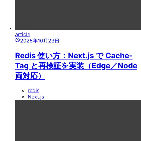
article
2025年10月23日
Redis 使い方：Next.js で Cache-
Tag と再検証を実装（Edge／Node
両対応）
redis
Next.js