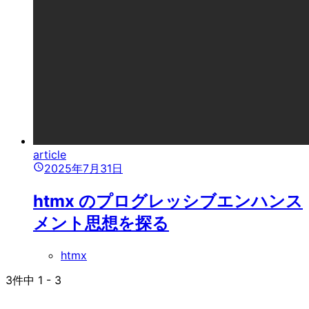
article
2025年7月31日
htmx のプログレッシブエンハンス
メント思想を探る
htmx
3
件中
1
-
3