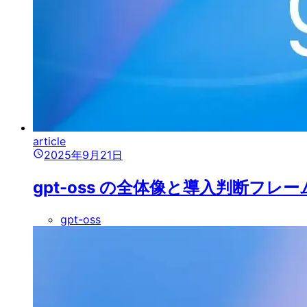
article
2025年9月21日
gpt-oss の全体像と導入判断フ
gpt-oss