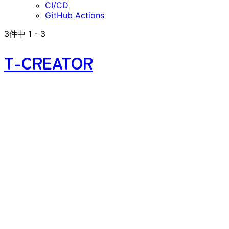
CI/CD
GitHub Actions
3
件中
1
-
3
T-CREATOR