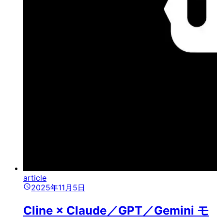
article
2025年11月5日
Cline × Claude／GPT／Gemini モ