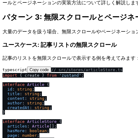
ールとページネーションの実装方法について詳しく解説しま
パターン 3: 無限スクロールとページ
大量のデータを扱う場合、無限スクロールやページネーションが
ユースケース: 記事リストの無限スクロール
記事のリストを無限スクロールで表示する例を考えてみます
typescript
Copy code
/
/
 src
/
stores
/
articleStore.ts
import
 { create } 
from
'zustand'
;

interface
Article
 {

id
: 
string
;

title
: 
string
;

content
: 
string
;

author
: 
string
;

createdAt
: 
string
;

}

interface
ArticleStore
 {

articles
: 
Article
[];

hasMore
: 
boolean
;

page
: 
number
;
