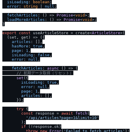
isLoading
: 
boolean
;

error
: 
string
 | 
null
;

fetchArticles
: 
() =>
Promise
<
void
>;

loadMoreArticles
: 
() =>
Promise
<
void
>;

}

export
const
 useArticleStore = create<
ArticleStore
>(

(
set, get
) =>
 ({

articles
: [],

hasMore
: 
true
,

page
: 
1
,

isLoading
: 
false
,

error
: 
null
,

fetchArticles
: 
async
 () => {

/
/
 初期データ取得（リセット）
set
({

isLoading
: 
true
,

error
: 
null
,

page
: 
1
,

articles
: [],

      });

try
 {

const
 response = 
await
fetch
(

'
/
api
/
articles?page=1&limit=10'
        );

if
 (!response.
ok
)

throw
new
Error
(
'Failed to fetch articles'
);
