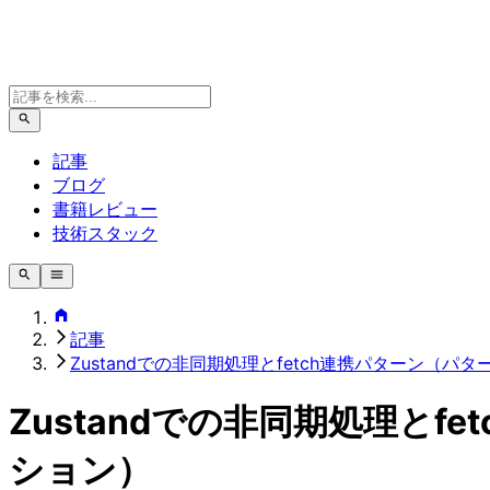
記事
ブログ
書籍レビュー
技術スタック
記事
Zustandでの非同期処理とfetch連携パターン（パ
Zustandでの非同期処理とf
ション）