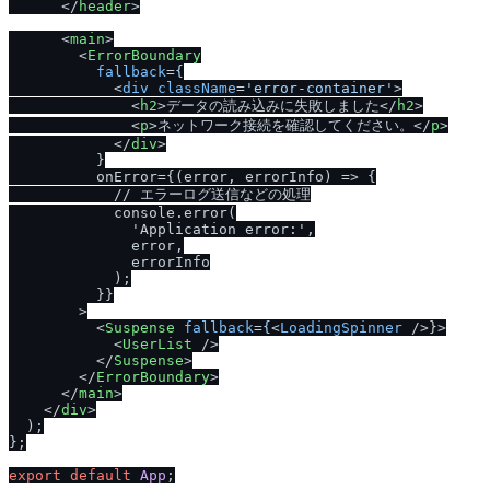
</
header
>
<
main
>
<
ErrorBoundary
fallback
=
{
            <
div
className
=
'error-container'
>
<
h2
>
データの読み込みに失敗しました
</
h2
>
<
p
>
ネットワーク接続を確認してください。
</
p
>
</
div
>
          }

          onError={(error, errorInfo) => {

/
/
 エラーログ送信などの処理

            console.error(

              'Application error:',

              error,

              errorInfo

            );

          }}

        >

<
Suspense
fallback
=
{
<
LoadingSpinner
 />
}>

<
UserList
 />
</
Suspense
>
</
ErrorBoundary
>
</
main
>
</
div
>
  );

};

export
default
App