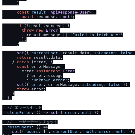
      }

const
result
: 
ApiResponse
<
User
> =

await
 response.
json
();

if
 (!result.
success
) {

throw
new
Error
(

          result.
message
 || 
'Failed to fetch user'
        );

      }

set
({ 
currentUser
: result.
data
, 
isLoading
: 
false
 
return
 result.
data
;

    } 
catch
 (error) {

const
 errorMessage =

        error 
instanceof
Error
          ? error.
message
          : 
'Unknown error'
;

set
({ 
error
: errorMessage, 
isLoading
: 
false
 });

throw
 error;

    }

  },

/
/
 エラーリセット
clearError
: 
() =>
set
({ 
error
: 
null
 }),

/
/
 ユーザーデータリセット
resetUsers
: 
() =>
set
({ 
users
: [], 
currentUser
: 
null
, 
error
: 
null
 }),
