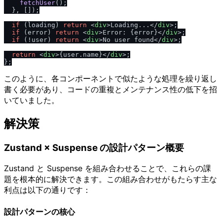
fetchUser
();

  }, []);

if
 (loading) 
return
<
div
>
Loading...
</
div
>
;

if
 (error) 
return
<
div
>
Error: {error}
</
div
>
;

if
 (!user) 
return
<
div
>
No user found
</
div
>
;

return
<
div
>
{user.name}
</
div
>
;

このように、各コンポーネントで似たような処理を繰り返し
書く必要があり、コードの重複とメンテナンス性の低下を招
いていました。
解決策
Zustand × Suspense の設計パターン概要
Zustand と Suspense を組み合わせることで、これらの課
題を根本的に解決できます。この組み合わせがもたらす主な
利点は以下の通りです：
設計パターンの核心