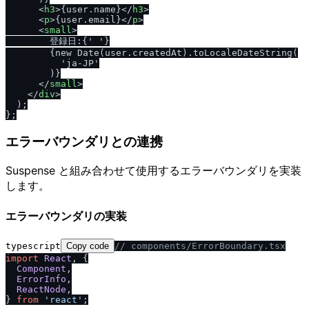
<
h3
>
{user.name}
</
h3
>
<
p
>
{user.email}
</
p
>
<
small
>
        登録日:{' '}

        {new Date(user.createdAt).toLocaleDateString(

          'ja-JP'

        )}

</
small
>
</
div
>
  );

エラーバウンダリとの連携
Suspense と組み合わせて使用するエラーバウンダリを実装
します。
エラーバウンダリの実装
typescript
Copy code
/
/
 components
/
ErrorBoundary.tsx
import
React
, {

Component
,

ErrorInfo
,

ReactNode
,

} 
from
'react'
;
