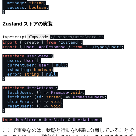
message
: 
string
;

success
: 
boolean
;

Zustand ストアの実装
typescript
Copy code
/
/
 stores
/
userStore.ts
import
 { create } 
from
'zustand'
import
 { 
User
, 
ApiResponse
 } 
from
'..
/
types
/
user'
;

interface
UserState
 {

users
: 
User
[];

currentUser
: 
User
 | 
null
;

isLoading
: 
boolean
;

error
: 
string
 | 
null
;

}

interface
UserActions
 {

fetchUsers
: 
() =>
Promise
<
void
>;

fetchUser
: 
(
id
: 
string
) =>
Promise
<
User
>;

clearError
: 
() =>
void
;

resetUsers
: 
() =>
void
;

}

type
UserStore
 = 
UserState
 & 
UserActions
ここで重要なのは、状態と行動を明確に分離していることで