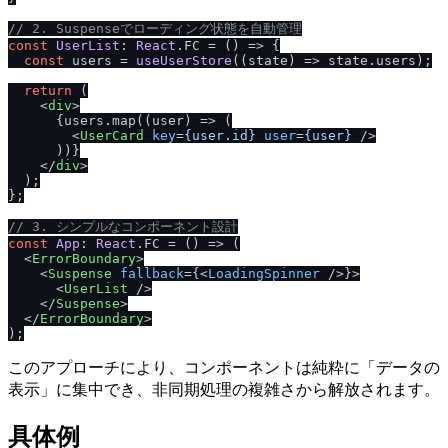
/
/
 2. Suspenseでローディング状態を自動管理
const
UserList
: 
React
.
FC
 = 
() =>
 {

const
 users = 
useUserStore
(
(
state
) =>
 state.
users
);

return
 (

<
div
>
      {users.map((user) => (

<
UserCard
key
=
{user.id}
user
=
{user}
 />
      ))}

</
div
>
  );

};

/
/
 3. シンプルなコンポーネント設計
const
App
: 
React
.
FC
 = 
() =>
 (

<
ErrorBoundary
>
<
Suspense
fallback
=
{
<
LoadingSpinner
 />
}>

<
UserList
 />
</
Suspense
>
</
ErrorBoundary
>
このアプローチにより、コンポーネントは純粋に「データの
表示」に集中でき、非同期処理の複雑さから解放されます。
具体例