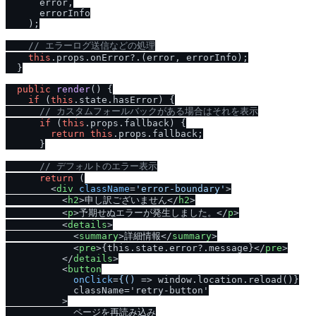
      error,

      errorInfo

    );

/
/
 エラーログ送信などの処理
this
.
props
.
onError
?.(error, errorInfo);

  }

public
render
(
) {

if
 (
this
.
state
.
hasError
) {

/
/
 カスタムフォールバックがある場合はそれを表示
if
 (
this
.
props
.
fallback
) {

return
this
.
props
.
fallback
;

      }

/
/
 デフォルトのエラー表示
return
 (

<
div
className
=
'error-boundary'
>
<
h2
>
申し訳ございません
</
h2
>
<
p
>
予期せぬエラーが発生しました。
</
p
>
<
details
>
<
summary
>
詳細情報
</
summary
>
<
pre
>
{this.state.error?.message}
</
pre
>
</
details
>
<
button
onClick
=
{()
 =>
 window.location.reload()}

            className='retry-button'

          >

            ページを再読み込み
