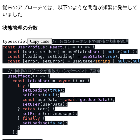
従来のアプローチでは、以下のような問題が頻繁に発生して
いました：
状態管理の分散
typescript
Copy code
/
/
 各コンポーネントで個別に状態を管理
const
UserProfile
: 
React
.
FC
 = 
() =>
 {

const
 [user, setUser] = useState<
User
 | 
null
>(
null
);

const
 [loading, setLoading] = 
useState
(
true
);

const
 [error, setError] = useState<
string
 | 
null
>(
nul
/
/
 同様のロジックが複数のコンポーネントで重複
useEffect
(
() =>
 {

const
fetchUser
 = 
async
 (
) => {

try
 {

setLoading
(
true
);

setError
(
null
);

const
 userData = 
await
getUserData
();

setUser
(userData);

      } 
catch
 (err) {

setError
(err.
message
);

      } 
finally
 {

setLoading
(
false
);

      }

    };
