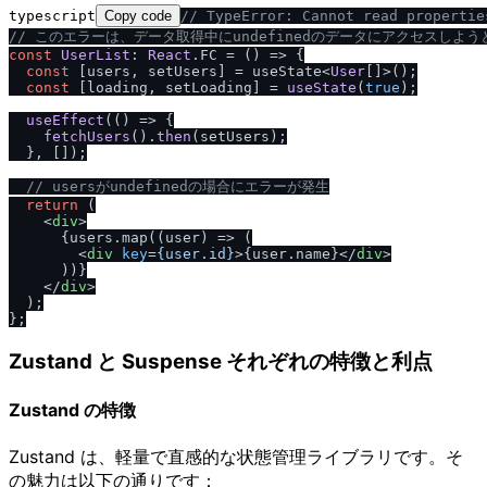
typescript
Copy code
/
/
 TypeError: Cannot read propertie
/
/
 このエラーは、データ取得中にundefinedのデータにアクセスしよ
const
UserList
: 
React
.
FC
 = 
() =>
 {

const
 [users, setUsers] = useState<
User
[]>();

const
 [loading, setLoading] = 
useState
(
true
);

useEffect
(
() =>
 {

fetchUsers
().
then
(setUsers);

  }, []);

/
/
 usersがundefinedの場合にエラーが発生
return
 (

<
div
>
      {users.map((user) => (

<
div
key
=
{user.id}
>
{user.name}
</
div
>
      ))}

</
div
>
  );

Zustand と Suspense それぞれの特徴と利点
Zustand の特徴
Zustand は、軽量で直感的な状態管理ライブラリです。そ
の魅力は以下の通りです：