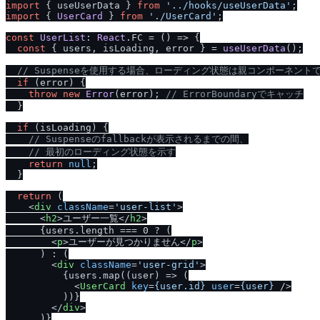
import
 { useUserData } 
from
'..
/
hooks
/
useUserData'
import
 { 
UserCard
 } 
from
'.
/
UserCard'
;

const
UserList
: 
React
.
FC
 = 
() =>
 {

const
 { users, isLoading, error } = 
useUserData
();

/
/
 Suspenseを使用する場合、ローディング状態は親コンポーネント
if
 (error) {

throw
new
Error
(error); 
/
/
 ErrorBoundaryでキャッチ
  }

if
 (isLoading) {

/
/
 Suspenseのfallbackが表示されるまでの間、
/
/
 最初のローディング状態を示す
return
null
;

  }

return
 (

<
div
className
=
'user-list'
>
<
h2
>
ユーザー一覧
</
h2
>
      {users.length === 0 ? (

<
p
>
ユーザーが見つかりません
</
p
>
      ) : (

<
div
className
=
'user-grid'
>
          {users.map((user) => (

<
UserCard
key
=
{user.id}
user
=
{user}
 />
          ))}

</
div
>
      )}
