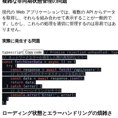
複雑な非同期状態管理の問題
現代の Web アプリケーションでは、複数の API からデータ
を取得し、それらを組み合わせて表示することが一般的で
す。しかし、これらの処理を適切に管理するのは容易ではあ
りません。
実際に発生する問題
typescript
Copy code
/
/
 Promise rejection unhandled: Typ
/
/
 ネットワークエラーが発生した際の典型的なエラー
const
fetchUserData
 = 
async
 (
) => {

try
 {

const
 response = 
await
fetch
(
'
/
api
/
users'
);

/
/
 レスポンスのステータスチェックを忘れがち
const
 data = 
await
 response.
json
();

return
 data;

  } 
catch
 (error) {

/
/
 エラーハンドリングが不十分
console
.
error
(
'Error:'
, error);

  }

ローディング状態とエラーハンドリングの煩雑さ