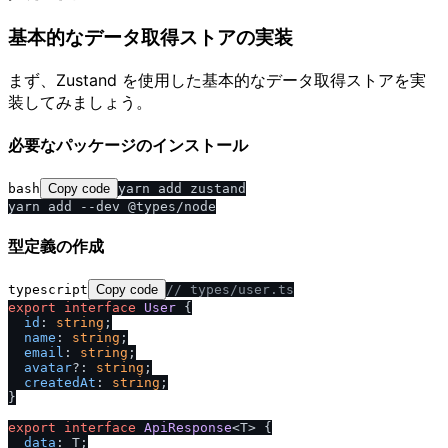
基本的なデータ取得ストアの実装
まず、Zustand を使用した基本的なデータ取得ストアを実
装してみましょう。
必要なパッケージのインストール
bash
Copy code
yarn add zustand

型定義の作成
typescript
Copy code
/
/
 types
/
user.ts
export
interface
User
 {

id
: 
string
;

name
: 
string
;

email
: 
string
;

avatar
?: 
string
;

createdAt
: 
string
;

}

export
interface
ApiResponse
<T> {

data
: T;
