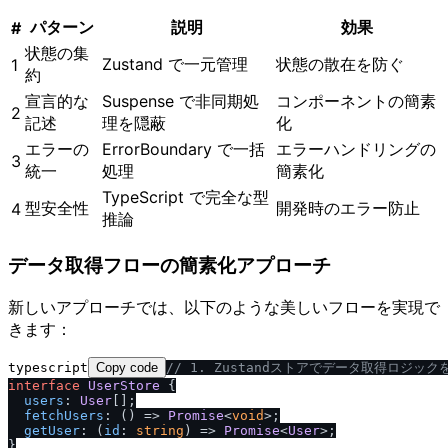
パターン
説明
効果
#
状態の集
Zustand で一元管理
状態の散在を防ぐ
1
約
宣言的な
Suspense で非同期処
コンポーネントの簡素
2
記述
理を隠蔽
化
エラーの
ErrorBoundary で一括
エラーハンドリングの
3
統一
処理
簡素化
TypeScript で完全な型
型安全性
開発時のエラー防止
4
推論
データ取得フローの簡素化アプローチ
新しいアプローチでは、以下のような美しいフローを実現で
きます：
typescript
Copy code
/
/
 1. Zustandストアでデータ取得ロジック
interface
UserStore
 {

users
: 
User
[];

fetchUsers
: 
() =>
Promise
<
void
>;

getUser
: 
(
id
: 
string
) =>
Promise
<
User
>;

}
