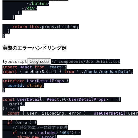
</
button
>
</
div
>
      );

    }

return
this
.
props
.
children
;

  }

実際のエラーハンドリング例
typescript
Copy code
/
/
 components
/
UserDetail.tsx
import
React
from
'react'
import
 { useUserDetail } 
from
'..
/
hooks
/
useUserData'
;

interface
UserDetailProps
 {

userId
: 
string
;

}

const
UserDetail
: 
React
.
FC
<
UserDetailProps
> = 
(
{

  userId,

}
) =>
 {

const
 { user, isLoading, error } = 
useUserDetail
(user
if
 (error) {

/
/
 特定のエラーに対する処理
if
 (error.
includes
(
'404'
)) {

throw
new
Error
(
