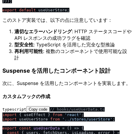
}));

export
default
このストア実装では、以下の点に注意しています：
適切なエラーハンドリング
: HTTP ステータスコードや
API レスポンスの成功フラグを確認
型安全性
: TypeScript を活用した完全な型推論
再利用可能性
: 複数のコンポーネントで使用可能な設
計
Suspense を活用したコンポーネント設計
次に、Suspense を活用したコンポーネントを実装します。
カスタムフックの作成
typescript
Copy code
/
/
 hooks
/
useUserData.ts
import
 { useEffect } 
from
'react'
import
 useUserStore 
from
'..
/
stores
/
userStore'
;

export
const
useUserData
 = (
) => {

const
 { users, fetchUsers, isLoading, error } =
