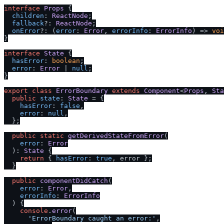
interface
Props
 {

children
: 
ReactNode
;

fallback
?: 
ReactNode
;

onError
?: 
(
error
: 
Error
, 
errorInfo
: 
ErrorInfo
) =>
voi
}

interface
State
 {

hasError
: 
boolean
;

error
: 
Error
 | 
null
;

}

export
class
ErrorBoundary
extends
Component
<
Props
, 
Sta
public
state
: 
State
 = {

hasError
: 
false
,

error
: 
null
,

  };

public
static
getDerivedStateFromError
(

error
: 
Error
  ): 
State
 {

return
 { 
hasError
: 
true
, error };

  }

public
componentDidCatch
(
error
: 
Error
,

errorInfo
: 
ErrorInfo
) {

console
.
error
(

'ErrorBoundary caught an error:'
,
