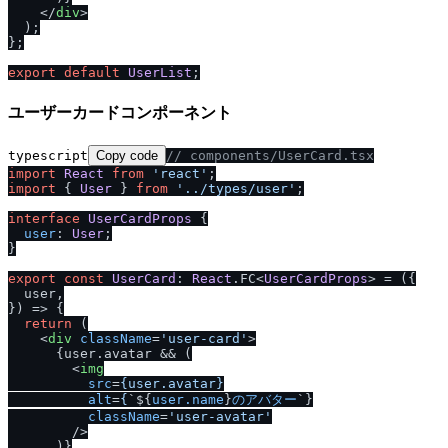
</
div
>
  );

};

export
default
UserList
ユーザーカードコンポーネント
typescript
Copy code
/
/
 components
/
UserCard.tsx
import
React
from
'react'
import
 { 
User
 } 
from
'..
/
types
/
user'
;

interface
UserCardProps
 {

user
: 
User
;

}

export
const
UserCard
: 
React
.
FC
<
UserCardProps
> = 
(
{

  user,

}
) =>
 {

return
 (

<
div
className
=
'user-card'
>
      {user.avatar && (

<
img
src
=
{user.avatar}
alt
=
{
`${
user.name
}
のアバター
`}

className
=
'user-avatar'
        />
      )}
