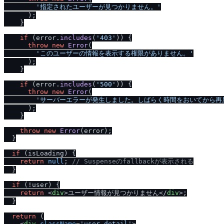
'指定されたユーザーが見つかりません。'
      );

    }

if
 (error.
includes
(
'403'
)) {

throw
new
Error
(

'このユーザーの情報を表示する権限がありません。'
      );

    }

if
 (error.
includes
(
'500'
)) {

throw
new
Error
(

'サーバーエラーが発生しました。しばらく時間をおいてから再
      );

    }

throw
new
Error
(error);

  }

if
 (isLoading) {

return
null
; 
/
/
 Suspenseのfallbackが表示される
  }

if
 (!user) {

return
<
div
>
ユーザー情報が見つかりません
</
div
>
;

  }

return
 (

<
div
className
=
'user-detail'
>