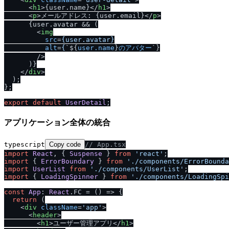
<
h1
>
{user.name}
</
h1
>
<
p
>
メールアドレス: {user.email}
</
p
>
      {user.avatar && (

<
img
src
=
{user.avatar}
alt
=
{
`${
user.name
}
のアバター
`}

        />
      )}

</
div
>
  );

};

export
default
UserDetail
アプリケーション全体の統合
typescript
Copy code
/
/
 App.tsx
import
React
, { 
Suspense
 } 
from
'react'
import
 { 
ErrorBoundary
 } 
from
'.
/
components
/
ErrorBounda
import
UserList
from
'.
/
components
/
UserList'
import
 { 
LoadingSpinner
 } 
from
'.
/
components
/
LoadingSpi
const
App
: 
React
.
FC
 = 
() =>
 {

return
 (

<
div
className
=
'app'
>
<
header
>
<
h1
>
ユーザー管理アプリ
</
h1
>