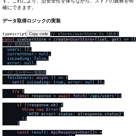
す。これにより、型安全性を保ちながら、ストアの責務を明
確にできます。
データ取得ロジックの実装
typescript
Copy code
/
/
 stores
/
userStore.ts (続き)
const
 useUserStore = create<
UserStore
>(
(
set, get
) =>
 ({

/
/
 初期状態
users
: [],

currentUser
: 
null
,

isLoading
: 
false
,

error
: 
null
,

/
/
 ユーザー一覧取得
fetchUsers
: 
async
 () => {

set
({ 
isLoading
: 
true
, 
error
: 
null
 });

try
 {

const
 response = 
await
fetch
(
'
/
api
/
users'
);

if
 (!response.
ok
) {

throw
new
Error
(

`HTTP error! status: 
${response.status}
`
        );

      }

const
result
: 
ApiResponse
<
User
[]> =
