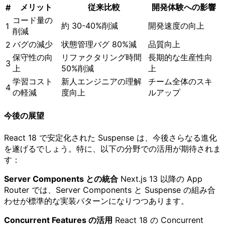
メリット
従来比較
開発体験への影響
#
コード量の
約 30-40%削減
開発速度の向上
1
削減
バグの減少
状態管理バグ 80%減
品質向上
2
保守性の向
リファクタリング時間
長期的な生産性向
3
上
50%削減
上
学習コスト
新人エンジニアの理解
チーム全体のスキ
4
の軽減
度向上
ルアップ
今後の展望
React 18 で安定化された Suspense は、今後さらなる進化
を遂げるでしょう。特に、以下の分野での活用が期待されま
す：
Server Components との統合
Next.js 13 以降の App
Router では、Server Components と Suspense の組み合
わせが標準的な実装パターンになりつつあります。
Concurrent Features の活用
React 18 の Concurrent