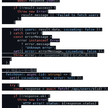
await
 response.
json
();

if
 (!result.
success
) {

throw
new
Error
(

          result.
message
 || 
'Failed to fetch users'
        );

      }

set
({ 
users
: result.
data
, 
isLoading
: 
false
 });

    } 
catch
 (error) {

const
 errorMessage =

        error 
instanceof
Error
          ? error.
message
          : 
'Unknown error'
;

set
({ 
error
: errorMessage, 
isLoading
: 
false
 });

throw
 error; 
/
/
 Suspenseで捕捉するために再スロー
    }

  },

/
/
 特定ユーザー取得
fetchUser
: 
async
 (
id
: 
string
) => {

set
({ 
isLoading
: 
true
, 
error
: 
null
 });

try
 {

const
 response = 
await
fetch
(
`
/
api
/
users
/
${id}
`
);

if
 (!response.
ok
) {

throw
new
Error
(

`HTTP error! status: 
${response.status}
`
        );
