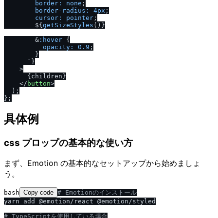
border:
none
;

border-radius:
4px
;

cursor:
pointer
;

        ${
getSizeStyles
()}

        &
:hover
 {

opacity:
0.9
;

        }

      `}

    >
      {children}

</
button
>
  );

具体例
css プロップの基本的な使い方
まず、Emotion の基本的なセットアップから始めましょ
う。
bash
Copy code
# Emotionのインストール
yarn add @emotion/react @emotion/styled

# TypeScriptを使用している場合