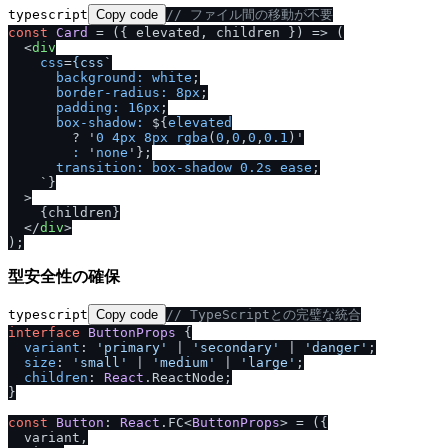
typescript
Copy code
/
/
 ファイル間の移動が不要
const
Card
 = (
{ elevated, children }
) => (

<
div
css
=
{css
`

background:
white
;

border-radius:
8px
;

padding:
16px
;

box-shadow:
 ${
elevated
        ? '
0
4px
8px
rgba
(
0
,
0
,
0
,
0.1
)'

:
 '
none
'};

transition:
box-shadow
0.2s
ease
;

    `}

  >
    {children}

</
div
>
型安全性の確保
typescript
Copy code
/
/
 TypeScriptとの完璧な統合
interface
ButtonProps
 {

variant
: 
'primary'
 | 
'secondary'
 | 
'danger'
;

size
: 
'small'
 | 
'medium'
 | 
'large'
;

children
: 
React
.
ReactNode
;

}

const
Button
: 
React
.
FC
<
ButtonProps
> = 
(
{

  variant,
