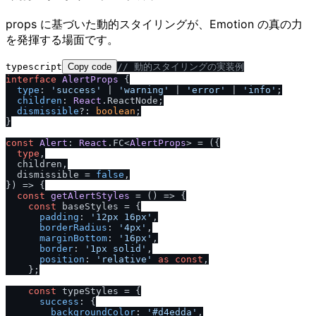
props に基づいた動的スタイリングが、Emotion の真の力
を発揮する場面です。
typescript
Copy code
/
/
 動的スタイリングの実装例
interface
AlertProps
 {

type
: 
'success'
 | 
'warning'
 | 
'error'
 | 
'info'
;

children
: 
React
.
ReactNode
;

dismissible
?: 
boolean
;

}

const
Alert
: 
React
.
FC
<
AlertProps
> = 
(
{

type
,

  children,

  dismissible = 
false
,

}
) =>
 {

const
getAlertStyles
 = (
) => {

const
 baseStyles = {

padding
: 
'12px 16px'
,

borderRadius
: 
'4px'
,

marginBottom
: 
'16px'
,

border
: 
'1px solid'
,

position
: 
'relative'
as
const
,

    };

const
 typeStyles = {

success
: {

backgroundColor
: 
'#d4edda'
,
