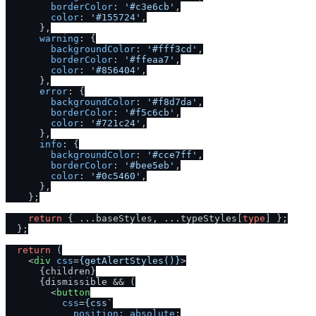
borderColor
: 
'#c3e6cb'
,

color
: 
'#155724'
,

      },

warning
: {

backgroundColor
: 
'#fff3cd'
,

borderColor
: 
'#ffeaa7'
,

color
: 
'#856404'
,

      },

error
: {

backgroundColor
: 
'#f8d7da'
,

borderColor
: 
'#f5c6cb'
,

color
: 
'#721c24'
,

      },

info
: {

backgroundColor
: 
'#cce7ff'
,

borderColor
: 
'#bee5eb'
,

color
: 
'#0c5460'
,

      },

    };

return
 { ...baseStyles, ...typeStyles[
type
] };

  };

return
 (

<
div
css
=
{getAlertStyles()}
>
      {children}

      {dismissible && (

<
button
css
=
{css
`

position:
absolute
;
