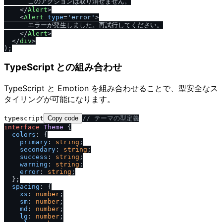
      このアクションは取り消せません。

</
Alert
>
<
Alert
type
=
'error'
>
      エラーが発生しました。再試行してください。

</
Alert
>
</
div
>
TypeScript との組み合わせ
TypeScript と Emotion を組み合わせることで、型安全なス
タイリングが可能になります。
typescript
Copy code
/
/
 テーマの型定義
interface
Theme
 {

colors
: {

primary
: 
string
;

secondary
: 
string
;

success
: 
string
;

warning
: 
string
;

error
: 
string
;

  };

spacing
: {

xs
: 
number
;

sm
: 
number
;

md
: 
number
;

lg
: 
number
;
