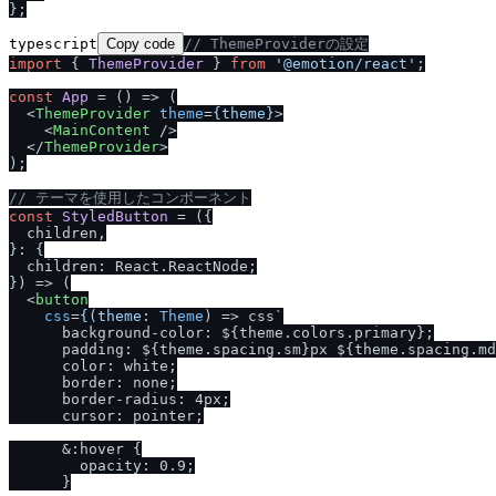
typescript
Copy code
/
/
 ThemeProviderの設定
import
 { 
ThemeProvider
 } 
from
'@emotion
/
react'
;

const
App
 = (
) => (

<
ThemeProvider
theme
=
{theme}
>
<
MainContent
 />
</
ThemeProvider
>
);

/
/
 テーマを使用したコンポーネント
const
StyledButton
 = (
{

  children,

}: {

  children: React.ReactNode;

}
) => (

<
button
css
=
{(theme:
Theme
) =>
 css`

      background-color: ${theme.colors.primary};

      padding: ${theme.spacing.sm}px ${theme.spacing.md
      color: white;

      border: none;

      border-radius: 4px;

      cursor: pointer;

      &:hover {

        opacity: 0.9;

      }
