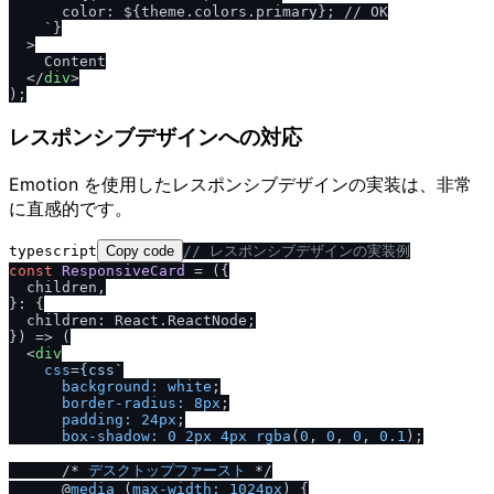
      color: ${theme.colors.primary}; 
/
/
 OK

    `}

  >

    Content

</
div
>
レスポンシブデザインへの対応
Emotion を使用したレスポンシブデザインの実装は、非常
に直感的です。
typescript
Copy code
/
/
 レスポンシブデザインの実装例
const
ResponsiveCard
 = (
{

  children,

}: {

  children: React.ReactNode;

}
) => (

<
div
css
=
{css
`

background:
white
;

border-radius:
8px
;

padding:
24px
;

box-shadow:
0
2px
4px
rgba
(
0
, 
0
, 
0
, 
0.1
);

      /* 
デスクトップファースト
 */

      @
media
 (
max-width:
1024px
) {
