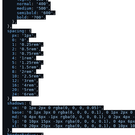
normal
: 
'400'
,

medium
: 
'500'
,

semibold
: 
'600'
,

bold
: 
'700'
,

    },

  },

spacing
: {

px
: 
'1px'
,

0
: 
'0'
,

1
: 
'0.25rem'
,

2
: 
'0.5rem'
,

3
: 
'0.75rem'
,

4
: 
'1rem'
,

5
: 
'1.25rem'
,

6
: 
'1.5rem'
,

8
: 
'2rem'
,

10
: 
'2.5rem'
,

12
: 
'3rem'
,

16
: 
'4rem'
,

20
: 
'5rem'
,

24
: 
'6rem'
,

  },

shadows
: {

sm
: 
'0 1px 2px 0 rgba(0, 0, 0, 0.05)'
,

base
: 
'0 1px 3px 0 rgba(0, 0, 0, 0.1), 0 1px 2px 0 
md
: 
'0 4px 6px -1px rgba(0, 0, 0, 0.1), 0 2px 4px -
lg
: 
'0 10px 15px -3px rgba(0, 0, 0, 0.1), 0 4px 6px
xl
: 
'0 20px 25px -5px rgba(0, 0, 0, 0.1), 0 10px 10
  },

borderRadius
: {
