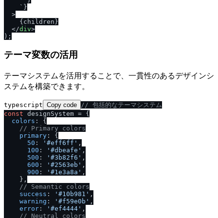
    `}

  >
    {children}

</
div
>
テーマ変数の活用
テーマシステムを活用することで、一貫性のあるデザインシ
ステムを構築できます。
typescript
Copy code
/
/
 包括的なテーマシステム
const
 designSystem = {

colors
: {

/
/
 Primary colors
primary
: {

50
: 
'#eff6ff'
,

100
: 
'#dbeafe'
,

500
: 
'#3b82f6'
,

600
: 
'#2563eb'
,

900
: 
'#1e3a8a'
,

    },

/
/
 Semantic colors
success
: 
'#10b981'
,

warning
: 
'#f59e0b'
,

error
: 
'#ef4444'
,

/
/
 Neutral colors