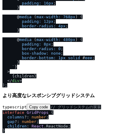
padding:
16px
;

      }

      @
media
 (
max-width:
768px
) {

padding:
12px
;

border-radius:
4px
;

      }

      @
media
 (
max-width:
480px
) {

padding:
8px
;

border-radius:
0
;

box-shadow:
none
;

border-bottom:
1px
solid
 #
eee
;

      }

    `}

  >
    {children}

</
div
>
より高度なレスポンシブグリッドシステム
typescript
Copy code
/
/
 グリッドシステムの実装
interface
GridProps
 {

columns
?: 
number
;

gap
?: 
number
;

children
: 
React
.
ReactNode
;

}
