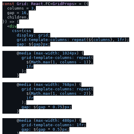
const
Grid
: 
React
.
FC
<
GridProps
> = 
(
{

  columns = 
3
,

  gap = 
16
,

  children,

}
) =>
 (

<
div
css
=
{css
`

display:
grid
;

grid-template-columns:
repeat
(${
columns
}, 
1fr
);

gap:
 ${
gap
}
px
;

      @
media
 (
max-width:
1024px
) {

grid-template-columns:
repeat
(

          ${
Math.max
(
1
, 
columns
-
1
)},

1fr
        );

      }

      @
media
 (
max-width:
768px
) {

grid-template-columns:
repeat
(

          ${
Math.max
(
1
, 
columns
-
2
)},

1fr
        );

gap:
 ${
gap
 * 
0.75
}
px
;

      }

      @
media
 (
max-width:
480px
) {

grid-template-columns:
1fr
;

gap:
 ${
gap
 * 
0.5
}
px
;

      }
