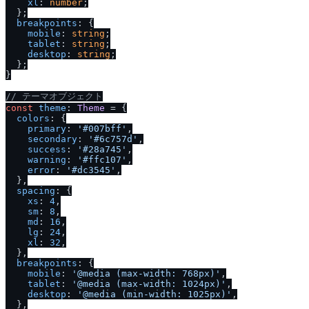
xl
: 
number
;

  };

breakpoints
: {

mobile
: 
string
;

tablet
: 
string
;

desktop
: 
string
;

  };

}

/
/
 テーマオブジェクト
const
theme
: 
Theme
 = {

colors
: {

primary
: 
'#007bff'
,

secondary
: 
'#6c757d'
,

success
: 
'#28a745'
,

warning
: 
'#ffc107'
,

error
: 
'#dc3545'
,

  },

spacing
: {

xs
: 
4
,

sm
: 
8
,

md
: 
16
,

lg
: 
24
,

xl
: 
32
,

  },

breakpoints
: {

mobile
: 
'@media (max-width: 768px)'
,

tablet
: 
'@media (max-width: 1024px)'
,

desktop
: 
'@media (min-width: 1025px)'
,

  },
