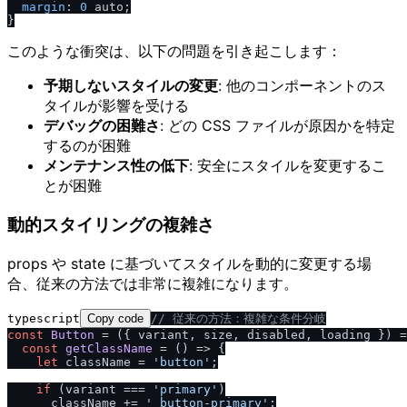
margin
: 
0
 auto;

このような衝突は、以下の問題を引き起こします：
予期しないスタイルの変更
: 他のコンポーネントのス
タイルが影響を受ける
デバッグの困難さ
: どの CSS ファイルが原因かを特定
するのが困難
メンテナンス性の低下
: 安全にスタイルを変更するこ
とが困難
動的スタイリングの複雑さ
props や state に基づいてスタイルを動的に変更する場
合、従来の方法では非常に複雑になります。
typescript
Copy code
/
/
 従来の方法：複雑な条件分岐
const
Button
 = (
{ variant, size, disabled, loading }
) =
const
getClassName
 = (
) => {

let
 className = 
'button'
;

if
 (variant === 
'primary'
)

      className += 
' button-primary'
;
