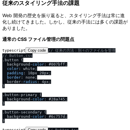
従来のスタイリング手法の課題
Web 開発の歴史を振り返ると、スタイリング手法は常に進
化し続けてきました。しかし、従来の手法には多くの課題が
ありました。
通常の CSS ファイル管理の問題点
typescript
Copy code
/
/
 従来の方法：別々のファイルを管理
/
/
 Button.css
.
button
 {

  background-
color
: #007bff;

color
: white;

padding
: 10px 20px;

border
: none;

  border-
radius
: 4px;

}

.
button
-primary {

  background-
color
: #28a745;

}

.
button
-secondary {

  background-
color
: #6c757d;

typescript
Copy code
/
/
 Button.tsx