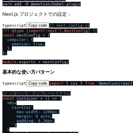
Next.js プロジェクトでの設定：
typescript
Copy code
/
/
 next.config.js
/
** 
@type
 {
import('next').NextConfig
} *
/
const
 nextConfig = {

compiler
: {

emotion
: 
true
,

  },

};

module
.
exports
基本的な使い方パターン
typescript
Copy code
import
 { css } 
from
'@emotion
/
react
/
/
 パターン1: テンプレートリテラル
const
Container
 = (
) => (

<
div
css
=
{css
`

max-width:
1200px
;

margin:
0
auto
;

padding:
0
16px
;

    `}

  >