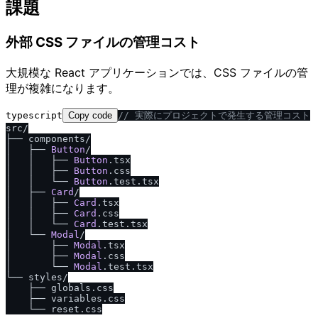
課題
外部 CSS ファイルの管理コスト
大規模な React アプリケーションでは、CSS ファイルの管
理が複雑になります。
typescript
Copy code
/
/
 実際にプロジェクトで発生する管理コスト
src/

├── components/

│   ├── 
Button
/

│   │   ├── 
Button
.
tsx
│   │   ├── 
Button
.
css
│   │   └── 
Button
.
test
.
tsx
│   ├── 
Card
/

│   │   ├── 
Card
.
tsx
│   │   ├── 
Card
.
css
│   │   └── 
Card
.
test
.
tsx
│   └── 
Modal
/

│       ├── 
Modal
.
tsx
│       ├── 
Modal
.
css
│       └── 
Modal
.
test
.
tsx
└── styles/

    ├── globals.
css
    ├── variables.
css
    └── reset.
css