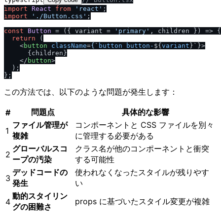
import
React
from
'react'
import
'.
/
Button.css'
;

const
Button
 = (
{ variant = 
'primary'
, children }
) => {

return
 (

<
button
className
=
{
`
button
button-
${
variant
}`}>
      {children}

</
button
>
  );

この方法では、以下のような問題が発生します：
問題点
具体的な影響
#
ファイル管理が
コンポーネントと CSS ファイルを別々
1
複雑
に管理する必要がある
グローバルスコ
クラス名が他のコンポーネントと衝突
2
ープの汚染
する可能性
デッドコードの
使われなくなったスタイルが残りやす
3
発生
い
動的スタイリン
props に基づいたスタイル変更が複雑
4
グの困難さ