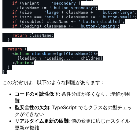
if
 (variant === 
'secondary'
)

      className += 
' button-secondary'
;

if
 (size === 
'large'
) className += 
' button-large'
;

if
 (size === 
'small'
) className += 
' button-small'
;

if
 (disabled) className += 
' button-disabled'
;

if
 (loading) className += 
' button-loading'
;

return
 className;

  };

return
 (

<
button
className
=
{getClassName()}
>
      {loading ? 'Loading...' : children}

</
button
>
  );

この方法では、以下のような問題があります：
コードの可読性低下
: 条件分岐が多くなり、理解が困
難
型安全性の欠如
: TypeScript でもクラス名の型チェッ
クができない
リアルタイム更新の困難
: 値の変更に応じたスタイル
更新が複雑