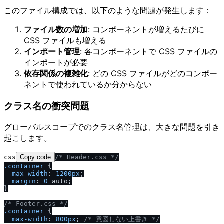
このファイル構成では、以下のような問題が発生します：
ファイル数の増加
: コンポーネントが増えるたびに
CSS ファイルも増える
インポート管理
: 各コンポーネントで CSS ファイルの
インポートが必要
依存関係の複雑化
: どの CSS ファイルがどのコンポー
ネントで使われているか分からない
クラス名の衝突問題
グローバルスコープでのクラス名管理は、大きな問題を引き
起こします。
css
Copy code
/
* Header.css *
/
.container
 {

max-width
: 
1200px
;

margin
: 
0
 auto;

}

/
* Footer.css *
/
.container
 {

max-width
: 
800px
; 
/
* 意図しない上書き *
/