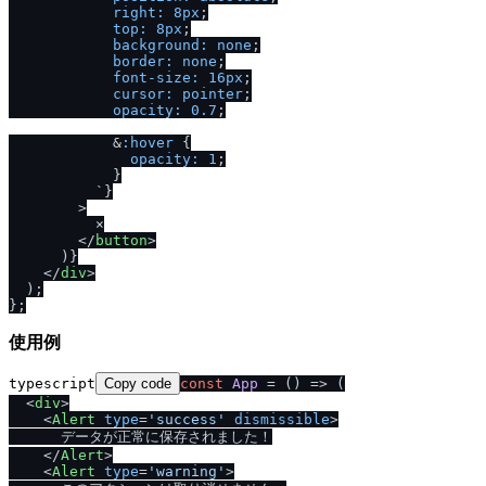
right:
8px
;

top:
8px
;

background:
none
;

border:
none
;

font-size:
16px
;

cursor:
pointer
;

opacity:
0.7
;

            &
:hover
 {

opacity:
1
;

            }

          `}

        >
          ×

</
button
>
      )}

</
div
>
  );

使用例
typescript
Copy code
const
App
 = (
) => (

<
div
>
<
Alert
type
=
'success'
dismissible
>
      データが正常に保存されました！

</
Alert
>
<
Alert
type
=
'warning'
>