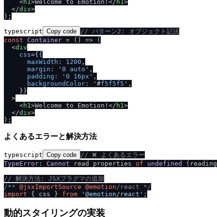
<
h1
>
Welcome to Emotion!
</
h1
>
</
div
>
typescript
Copy code
/
/
 パターン2: オブジェクト記法
const
Container
 = (
) => (

<
div
css
=
{{
maxWidth:
1200
,

margin:
 '
0
auto
',

padding:
 '
0
16px
',

backgroundColor:
 '#
f5f5f5
',

    }}

  >
<
h1
>
Welcome to Emotion!
</
h1
>
</
div
>
よくあるエラーと解決方法
typescript
Copy code
/
/
 ❌ よくあるエラー
TypeError
: 
Cannot
 read properties 
of
undefined
 (reading
/
/
 解決方法: JSXプラグマの追加
/
** 
@jsxImportSource
@emotion
/
react *
/
import
 { css } 
from
'@emotion
/
react'
動的スタイリングの実装