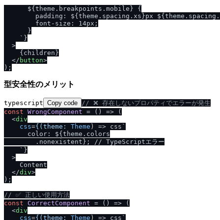
      ${theme.breakpoints.mobile} {

        padding: ${theme.spacing.xs}px ${theme.spacing.
        font-size: 14px;

      }

    `}

  >

    {children}

</
button
>
型安全性のメリット
typescript
Copy code
/
/
 ❌ 存在しないプロパティでエラーが発生
const
WrongComponent
 = (
) => (

<
div
css
=
{(theme:
Theme
) =>
 css`

      color: ${theme.colors

        .nonexistent}; 
/
/
 TypeScriptエラー

    `}

  >

    Content

</
div
>
);

/
/
 ✅ 正しい使用方法
const
CorrectComponent
 = (
) => (

<
div
css
=
{(theme:
Theme
) =>
 css`
