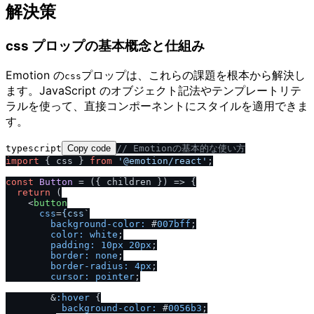
解決策
css プロップの基本概念と仕組み
Emotion の
プロップは、これらの課題を根本から解決し
css
ます。JavaScript のオブジェクト記法やテンプレートリテ
ラルを使って、直接コンポーネントにスタイルを適用できま
す。
typescript
Copy code
/
/
 Emotionの基本的な使い方
import
 { css } 
from
'@emotion
/
react'
;

const
Button
 = (
{ children }
) => {

return
 (

<
button
css
=
{css
`

background-color:
 #
007bff
;

color:
white
;

padding:
10px
20px
;

border:
none
;

border-radius:
4px
;

cursor:
pointer
;

        &
:hover
 {

background-color:
 #
0056b3
;
