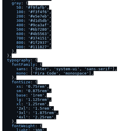
gray
: {

50
: 
'#f9fafb'
,

100
: 
'#f3f4f6'
,

200
: 
'#e5e7eb'
,

300
: 
'#d1d5db'
,

400
: 
'#9ca3af'
,

500
: 
'#6b7280'
,

600
: 
'#4b5563'
,

700
: 
'#374151'
,

800
: 
'#1f2937'
,

900
: 
'#111827'
,

    },

  },

typography
: {

fontFamily
: {

sans
: [
'Inter'
, 
'system-ui'
, 
'sans-serif'
],

mono
: [
'Fira Code'
, 
'monospace'
],

    },

fontSize
: {

xs
: 
'0.75rem'
,

sm
: 
'0.875rem'
,

base
: 
'1rem'
,

lg
: 
'1.125rem'
,

xl
: 
'1.25rem'
,

'2xl'
: 
'1.5rem'
,

'3xl'
: 
'1.875rem'
,

'4xl'
: 
'2.25rem'
,

    },

fontWeight
: {

light
: 
'300'
,
