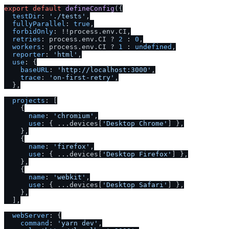
export
default
defineConfig
({

testDir
: 
'.
/
tests'
,

fullyParallel
: 
true
,

forbidOnly
: !!process.
env
.
CI
,

retries
: process.
env
.
CI
 ? 
2
 : 
0
,

workers
: process.
env
.
CI
 ? 
1
 : 
undefined
,

reporter
: 
'html'
,

use
: {

baseURL
: 
'http:
/
/
localhost:3000'
,

trace
: 
'on-first-retry'
,

  },

projects
: [

    {

name
: 
'chromium'
,

use
: { ...devices[
'Desktop Chrome'
] },

    },

    {

name
: 
'firefox'
,

use
: { ...devices[
'Desktop Firefox'
] },

    },

    {

name
: 
'webkit'
,

use
: { ...devices[
'Desktop Safari'
] },

    },

  ],

webServer
: {

command
: 
'yarn dev'
,
