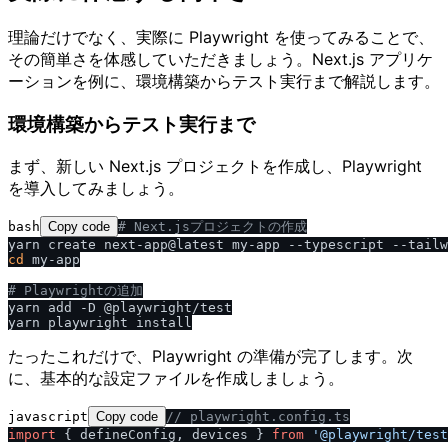
理論だけでなく、実際に Playwright を使ってみることで、
その簡単さを体感していただきましょう。Next.js アプリケ
ーションを例に、環境構築からテスト実行まで解説します。
環境構築からテスト実行まで
まず、新しい Next.js プロジェクトを作成し、Playwright
を導入してみましょう。
bash
Copy code
# Next.jsプロジェクトの作成
cd
 my-app

# Playwrightの追加
yarn add -D @playwright/test

たったこれだけで、Playwright の準備が完了します。次
に、基本的な設定ファイルを作成しましょう。
javascript
Copy code
/
/
 playwright.config.ts
import
 { defineConfig, devices } 
from
'@playwright
/
test