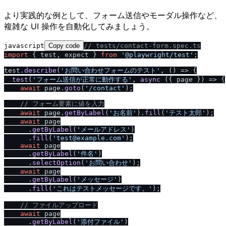
より実践的な例として、フォーム送信やモーダル操作など、
複雑な UI 操作を自動化してみましょう。
javascript
Copy code
/
/
 tests
/
contact-form.spec.ts
import
 { test, expect } 
from
'@playwright
/
test'
;

test.
describe
(
'お問い合わせフォームのテスト'
, 
() =>
 {

test
(
'フォーム送信が正常に動作する'
, 
async
 ({ page }) => {

await
 page.
goto
(
'
/
contact'
);

/
/
 フォーム要素に値を入力
await
 page.
getByLabel
(
'お名前'
).
fill
(
'テスト太郎'
);

await
 page

      .
getByLabel
(
'メールアドレス'
)

      .
fill
(
'test@example.com'
);

await
 page

      .
getByLabel
(
'件名'
)

      .
selectOption
(
'お問い合わせ'
);

await
 page

      .
getByLabel
(
'メッセージ'
)

      .
fill
(
'これはテストメッセージです。'
);

/
/
 ファイルアップロード
await
 page

      .
getByLabel
(
'添付ファイル'
)
