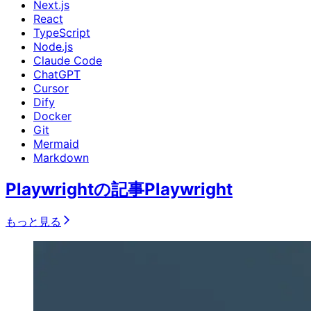
Next.js
React
TypeScript
Node.js
Claude Code
ChatGPT
Cursor
Dify
Docker
Git
Mermaid
Markdown
Playwrightの記事
Playwright
もっと見る