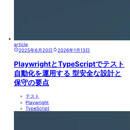
article
2025年6月20日
2026年1月13日
PlaywrightとTypeScriptでテスト
自動化を運用する 型安全な設計と
保守の要点
テスト
Playwright
TypeScript