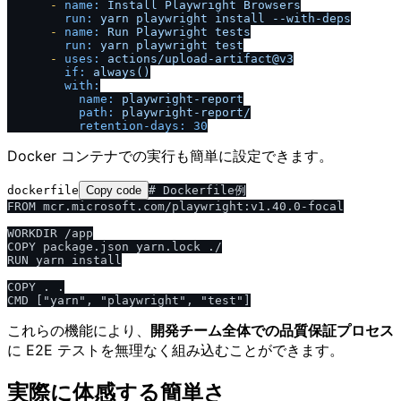
-
name:
Install
Playwright
Browsers
run:
yarn
playwright
install
--with-deps
-
name:
Run
Playwright
tests
run:
yarn
playwright
test
-
uses:
actions
/
upload-artifact@v3
if:
always()
with:
name:
playwright-report
path:
playwright-report
/
retention-days:
30
Docker コンテナでの実行も簡単に設定できます。
dockerfile
Copy code
# Dockerfile例

FROM mcr.microsoft.com/playwright:v1.40.0-focal

WORKDIR /app

COPY package.json yarn.lock ./

RUN yarn install

COPY . .

これらの機能により、
開発チーム全体での品質保証プロセス
に E2E テストを無理なく組み込むことができます。
実際に体感する簡単さ