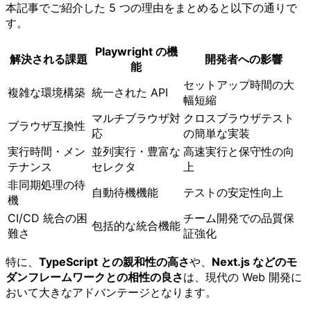
本記事でご紹介した 5 つの理由をまとめると以下の通りで
す。
Playwright の機
解決される課題
開発者への影響
能
セットアップ時間の大
複雑な環境構築
統一された API
幅短縮
マルチブラウザ対
クロスブラウザテスト
ブラウザ互換性
応
の簡単な実装
実行時間・メン
並列実行・豊富な
高速実行と保守性の向
テナンス
セレクタ
上
非同期処理の待
自動待機機能
テストの安定性向上
機
CI/CD 統合の困
チーム開発での品質保
包括的な統合機能
難さ
証強化
特に、
TypeScript との親和性の高さ
や、
Next.js などのモ
ダンフレームワークとの相性の良さ
は、現代の Web 開発に
おいて大きなアドバンテージとなります。