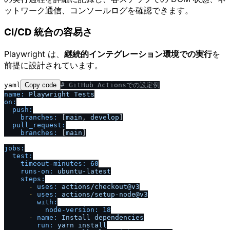
ットワーク通信、コンソールログを確認できます。
CI/CD 統合の容易さ
Playwright は、
継続的インテグレーション環境での実行
を
前提に設計されています。
yaml
Copy code
# GitHub Actionsでの設定例
name:
Playwright
Tests
on:
push:
branches:
 [
main
, 
develop
]

pull_request:
branches:
 [
main
]

jobs:
test:
timeout-minutes:
60
runs-on:
ubuntu-latest
steps:
-
uses:
actions
/
checkout@v3
-
uses:
actions
/
setup-node@v3
with:
node-version:
18
-
name:
Install
dependencies
run:
yarn
install