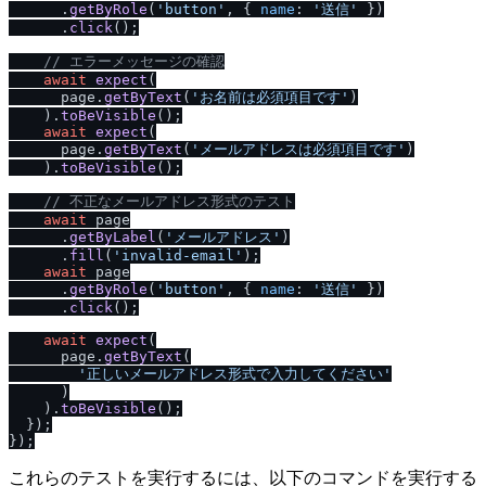
      .
getByRole
(
'button'
, { 
name
: 
'送信'
 })

      .
click
();

/
/
 エラーメッセージの確認
await
expect
(

      page.
getByText
(
'お名前は必須項目です'
)

    ).
toBeVisible
();

await
expect
(

      page.
getByText
(
'メールアドレスは必須項目です'
)

    ).
toBeVisible
();

/
/
 不正なメールアドレス形式のテスト
await
 page

      .
getByLabel
(
'メールアドレス'
)

      .
fill
(
'invalid-email'
);

await
 page

      .
getByRole
(
'button'
, { 
name
: 
'送信'
 })

      .
click
();

await
expect
(

      page.
getByText
(

'正しいメールアドレス形式で入力してください'
      )

    ).
toBeVisible
();

  });

これらのテストを実行するには、以下のコマンドを実行する