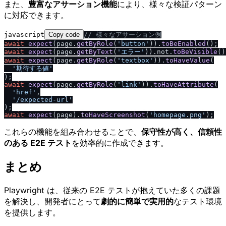
また、
豊富なアサーション機能
により、様々な検証パターン
に対応できます。
javascript
Copy code
/
/
 様々なアサーション例
await
expect
(page.
getByRole
(
'button'
)).
toBeEnabled
await
expect
(page.
getByText
(
'エラー'
)).
not
.
toBeVisible
await
expect
(page.
getByRole
(
'textbox'
)).
toHaveValue
(

'期待する値'
await
expect
(page.
getByRole
(
'link'
)).
toHaveAttribute
(

'href'
,

'
/
expected-url'
await
expect
(page).
toHaveScreenshot
(
'homepage.png'
これらの機能を組み合わせることで、
保守性が高く、信頼性
のある E2E テスト
を効率的に作成できます。
まとめ
Playwright は、従来の E2E テストが抱えていた多くの課題
を解決し、開発者にとって
劇的に簡単で実用的
なテスト環境
を提供します。