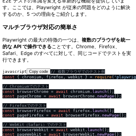
E2E テストの常識を変える革新的な機能を提供していま
す。ここでは、Playwright が従来の問題をどのように解決
するのか、5 つの理由をご紹介します。
マルチブラウザ対応の簡単さ
Playwright の最大の特徴の一つは、
複数のブラウザを統一
的な API で操作できる
ことです。Chrome、Firefox、
Safari、Edge のすべてに対して、同じコードでテストを実
行できます。
javascript
Copy code
/
/
 複数ブラウザでのテスト例
const
 { chromium, firefox, webkit } = 
require
(
'playwrig
/
/
 Chromiumでのテスト
const
 browserChrome = 
await
 chromium.
launch
const
 pageChrome = 
await
 browserChrome.
newPage
();

/
/
 Firefoxでのテスト
const
 browserFirefox = 
await
 firefox.
launch
const
 pageFirefox = 
await
 browserFirefox.
newPage
();

/
/
 WebKit（Safari）でのテスト
const
 browserWebkit = 
await
 webkit.
launch
const
 pageWebkit = 
await
 browserWebkit.
newPage
();
