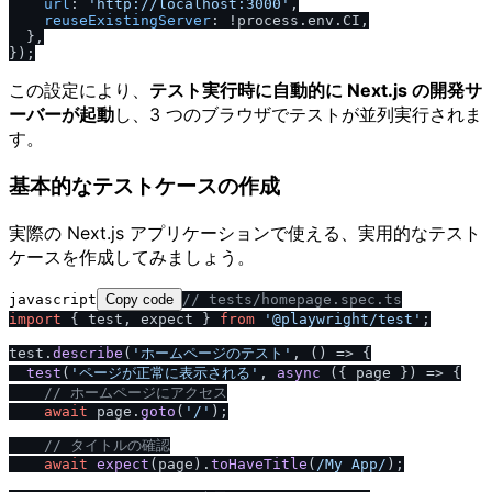
url
: 
'http:
/
/
localhost:3000'
,

reuseExistingServer
: !process.
env
.
CI
,

  },

この設定により、
テスト実行時に自動的に Next.js の開発サ
ーバーが起動
し、3 つのブラウザでテストが並列実行されま
す。
基本的なテストケースの作成
実際の Next.js アプリケーションで使える、実用的なテスト
ケースを作成してみましょう。
javascript
Copy code
/
/
 tests
/
homepage.spec.ts
import
 { test, expect } 
from
'@playwright
/
test'
;

test.
describe
(
'ホームページのテスト'
, 
() =>
 {

test
(
'ページが正常に表示される'
, 
async
 ({ page }) => {

/
/
 ホームページにアクセス
await
 page.
goto
(
'
/
'
);

/
/
 タイトルの確認
await
expect
(page).
toHaveTitle
(
/
My App
/
);
