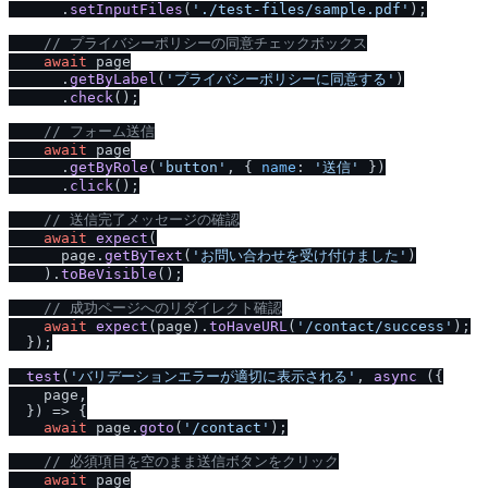
      .
setInputFiles
(
'.
/
test-files
/
sample.pdf'
);

/
/
 プライバシーポリシーの同意チェックボックス
await
 page

      .
getByLabel
(
'プライバシーポリシーに同意する'
)

      .
check
();

/
/
 フォーム送信
await
 page

      .
getByRole
(
'button'
, { 
name
: 
'送信'
 })

      .
click
();

/
/
 送信完了メッセージの確認
await
expect
(

      page.
getByText
(
'お問い合わせを受け付けました'
)

    ).
toBeVisible
();

/
/
 成功ページへのリダイレクト確認
await
expect
(page).
toHaveURL
(
'
/
contact
/
success'
);

  });

test
(
'バリデーションエラーが適切に表示される'
, 
async
 ({

    page,

  }) => {

await
 page.
goto
(
'
/
contact'
);

/
/
 必須項目を空のまま送信ボタンをクリック
await
 page
