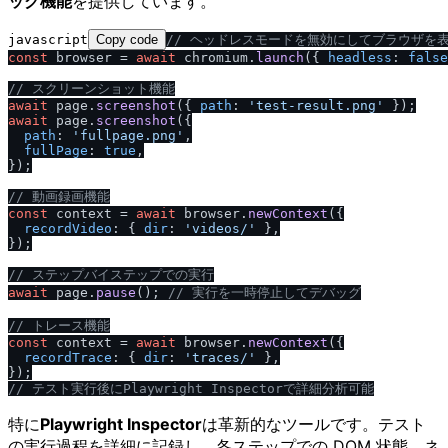
ッグ機能
を提供しています。
javascript
Copy code
/
/
 ヘッドレスモードを無効にしてブラウザを
const
 browser = 
await
 chromium.
launch
({ 
headless
: 
false
/
/
 スクリーンショット機能
await
 page.
screenshot
({ 
path
: 
'test-result.png'
await
 page.
screenshot
({

path
: 
'fullpage.png'
,

fullPage
: 
true
,

});

/
/
 動画録画機能
const
 context = 
await
 browser.
newContext
({

recordVideo
: { 
dir
: 
'videos
/
'
 },

});

/
/
 ステップバイステップでの実行
await
 page.
pause
(); 
/
/
 実行を一時停止してデバッグ
/
/
 トレース機能
const
 context = 
await
 browser.
newContext
({

recordTrace
: { 
dir
: 
'traces
/
'
 },

/
/
 テスト実行後にPlaywright Inspectorで詳細分析可能
特に
Playwright Inspector
は革新的なツールです。テスト
の実行過程を詳細に記録し、各ステップでの DOM 状態、ネ