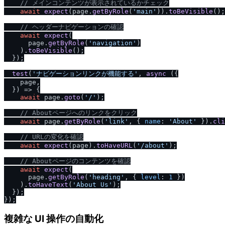
/
/
 メインコンテンツが表示されているかチェック
await
expect
(page.
getByRole
(
'main'
)).
toBeVisible
();

/
/
 ヘッダーナビゲーションの確認
await
expect
(

      page.
getByRole
(
'navigation'
)

    ).
toBeVisible
();

  });

test
(
'ナビゲーションリンクが機能する'
, 
async
 ({

    page,

  }) => {

await
 page.
goto
(
'
/
'
);

/
/
 Aboutページへのリンクをクリック
await
 page.
getByRole
(
'link'
, { 
name
: 
'About'
 }).
cli
/
/
 URLの変化を確認
await
expect
(page).
toHaveURL
(
'
/
about'
);

/
/
 Aboutページのコンテンツを確認
await
expect
(

      page.
getByRole
(
'heading'
, { 
level
: 
1
 })

    ).
toHaveText
(
'About Us'
);

  });

複雑な UI 操作の自動化