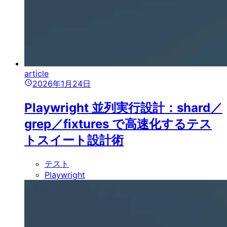
article
2026年1月24日
Playwright 並列実行設計：shard／
grep／fixtures で高速化するテス
トスイート設計術
テスト
Playwright