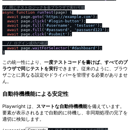
/
/
 同じテストロジックを全ブラウザで実行可能
async
function
runTest
(
page
) {

await
 page.
goto
(
'https:
/
/
example.com'
);

await
 page.
click
(
'#login-button'
);

await
 page.
fill
(
'#username'
, 
'testuser'
);

await
 page.
fill
(
'#password'
, 
'password123'
);

await
 page.
click
(
'#submit'
);

/
/
 ログイン成功の確認
await
 page.
waitForSelector
(
'#dashboard'
);

この統一性により、
一度テストコードを書けば、すべてのブ
ラウザで同じテストを実行
できます。従来のように、ブラウ
ザごとに異なる設定やドライバーを管理する必要がありませ
ん。
自動待機機能による安定性
Playwright は、
スマートな自動待機機能
を備えています。
要素が表示されるまで自動的に待機し、非同期処理の完了を
適切に検知します。