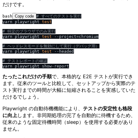
だけです。
bash
Copy code
# すべてのテストを実行
yarn playwright 
test
# 特定のブラウザでのみ実行
yarn playwright 
test
 --project=chromium

# ヘッドレスモードを無効にして実行（デバッグ用）
yarn playwright 
test
 --headed

# テストレポートの確認
たったこれだけの手順
で、本格的な E2E テストが実行でき
ます。従来のツールと比較して、セットアップから実際のテ
スト実行までの時間が大幅に短縮されることを実感していた
だけるでしょう。
Playwright の自動待機機能により、
テストの安定性も格段
に向上
します。非同期処理の完了を自動的に待機するため、
従来のような固定待機時間（sleep）を使用する必要があり
ません。