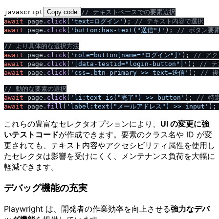
javascript
Copy code
/
/
 テキストベースでの要素選択
await
 page.
click
(
'text=ログイン'
); 
/
/
 テキスト内容で選択
await
 page.
click
(
'button:has-text("送信")'
); 
/
/
 ボタン要
/
/
 より具体的な選択方法
await
 page.
click
(
'role=button[name="ログイン"]'
); 
/
/
 ア
await
 page.
click
(
'[data-testid="login-button"]'
); 
/
/
 テ
await
 page.
click
(
'css=.btn-primary >> text=送信'
); 
/
/
 
/
/
 動的な要素の選択
await
 page.
click
(
'li:text-is("完了") >> button'
); 
/
/
 特
await
 page.
fill
(
'label:text("メールアドレス") >> input'
);
これらの豊富なセレクタオプションにより、
UI の変更に強
いテストコード
が作成できます。要素のクラス名や ID が変
更されても、テキスト内容やアクセシビリティ属性を使用し
たセレクタは影響を受けにくく、メンテナンス負荷を大幅に
軽減できます。
デバッグ機能の充実
Playwright は、開発者の作業効率を向上させる
強力なデバ