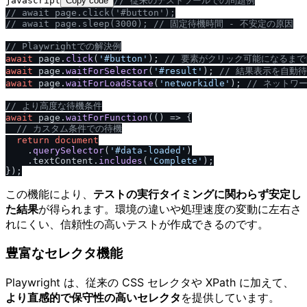
javascript
Copy code
/
/
 従来のテストツールでの問題例
/
/
 await page.click('#button');
/
/
 await page.sleep(3000); 
/
/
 固定待機時間 - 不安定の原因
/
/
 Playwrightでの解決例
await
 page.
click
(
'#button'
); 
/
/
 要素がクリック可能になるまで
await
 page.
waitForSelector
(
'#result'
); 
/
/
 結果表示を自動
await
 page.
waitForLoadState
(
'networkidle'
); 
/
/
 ネットワ
/
/
 より高度な待機条件
await
 page.
waitForFunction
(
() =>
 {

/
/
 カスタム条件での待機
return
document
    .
querySelector
(
'#data-loaded'
)

    .
textContent
.
includes
(
'Complete'
);

この機能により、
テストの実行タイミングに関わらず安定し
た結果
が得られます。環境の違いや処理速度の変動に左右さ
れにくい、信頼性の高いテストが作成できるのです。
豊富なセレクタ機能
Playwright は、従来の CSS セレクタや XPath に加えて、
より直感的で保守性の高いセレクタ
を提供しています。