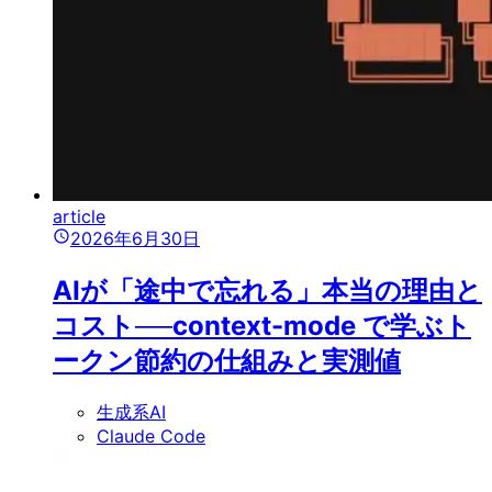
article
2026年6月30日
AIが「途中で忘れる」本当の理由と
コスト──context-mode で学ぶト
ークン節約の仕組みと実測値
生成系AI
Claude Code