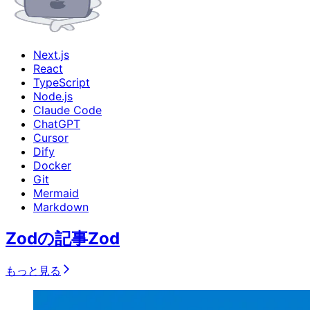
Next.js
React
TypeScript
Node.js
Claude Code
ChatGPT
Cursor
Dify
Docker
Git
Mermaid
Markdown
Zodの記事
Zod
もっと見る