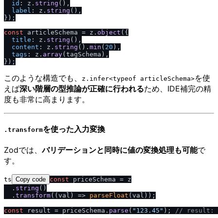
id
: z.
string
(),

label
: z.
string
(),

});

const
 articleSchema = z.
object
({

title
: z.
string
(),

content
: z.
string
().
min
(
20
),

tags
: z.
array
(tagSchema),

このような構造でも、
を使
z.infer<typeof articleSchema>
えば
深い階層の型推論が正確に行われる
ため、IDE補完の精
度も非常に高まります。
を使った入力変換
.transform
Zodでは、
バリデーションと同時に値の変換処理も可能
で
す。
ts
Copy code
const
 priceSchema = z

  .
string
()

  .
transform
(
(
val
) =>
parseFloat
(val));

const
 result = priceSchema.
parse
(
"123.45"
); 
/
/
 result: