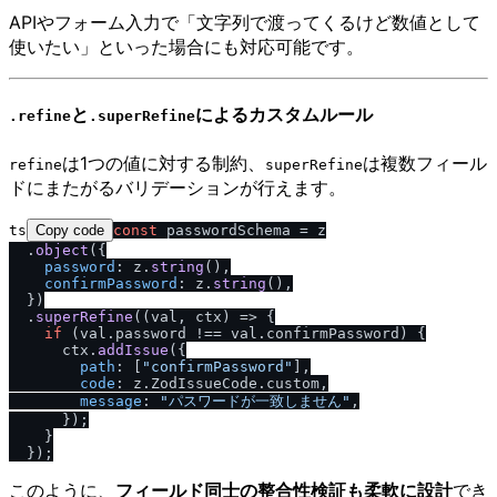
APIやフォーム入力で「文字列で渡ってくるけど数値として
使いたい」といった場合にも対応可能です。
と
によるカスタムルール
.refine
.superRefine
は1つの値に対する制約、
は複数フィール
refine
superRefine
ドにまたがるバリデーションが行えます。
ts
Copy code
const
 passwordSchema = z

  .
object
({

password
: z.
string
(),

confirmPassword
: z.
string
(),

  })

  .
superRefine
(
(
val, ctx
) =>
 {

if
 (val.
password
 !== val.
confirmPassword
) {

      ctx.
addIssue
({

path
: [
"confirmPassword"
],

code
: z.
ZodIssueCode
.
custom
,

message
: 
"パスワードが一致しません"
,

      });

    }

このように、
フィールド同士の整合性検証も柔軟に設計
でき