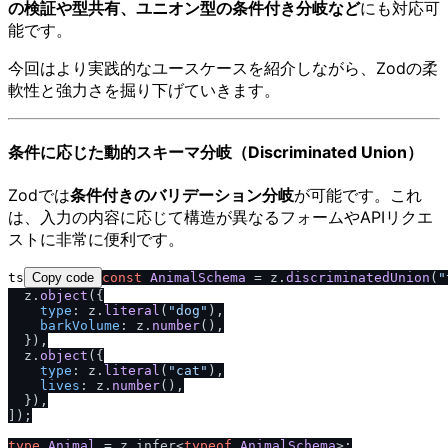
の検証や型共有、ユニオン型の条件付き分岐など
にも対応可
能です。
今回はより実践的なユースケースを紹介しながら、Zodの柔
軟性と強力さを掘り下げていきます。
条件に応じた動的スキーマ分岐（Discriminated Union）
Zodでは
条件付きのバリデーション分岐
が可能です。これ
は、入力の内容に応じて構造が異なるフォームやAPIリクエ
ストに非常に便利です。
ts
Copy code
const
AnimalSchema
 = z.
discriminatedUnion
(
"
  z.
object
({

type
: z.
literal
(
"dog"
),

barkVolume
: z.
number
(),

  }),

  z.
object
({

type
: z.
literal
(
"cat"
),

lives
: z.
number
(),

  }),

]);

type
Animal
 = z.
infer
<
typeof
AnimalSchema