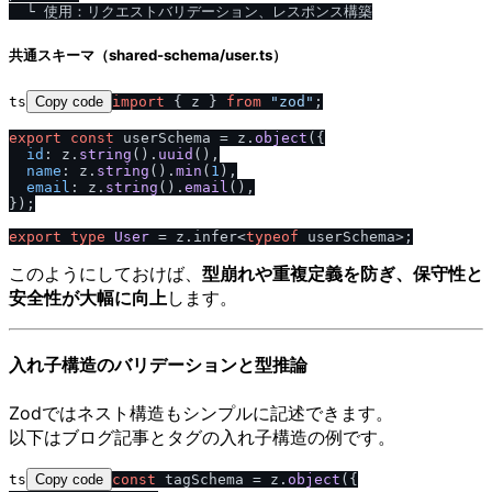
共通スキーマ（shared-schema/user.ts）
ts
Copy code
import
 { z } 
from
"zod"
;

export
const
 userSchema = z.
object
({

id
: z.
string
().
uuid
(),

name
: z.
string
().
min
(
1
),

email
: z.
string
().
email
(),

});

export
type
User
 = z.
infer
<
typeof
このようにしておけば、
型崩れや重複定義を防ぎ、保守性と
安全性が大幅に向上
します。
入れ子構造のバリデーションと型推論
Zodではネスト構造もシンプルに記述できます。
以下はブログ記事とタグの入れ子構造の例です。
ts
Copy code
const
 tagSchema = z.
object
({
