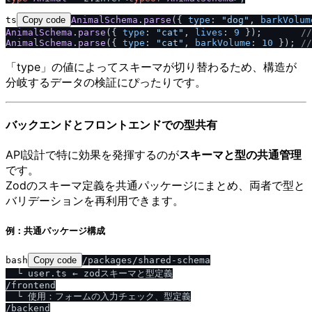
ts
Copy code
AnimalSchema
.
parse
({ 
type
: 
"dog"
, 
barkVolum
AnimalSchema
.
parse
({ 
type
: 
"cat"
, 
lives
: 
9
 });       
/
/
AnimalSchema
.
parse
({ 
type
: 
"cat"
, 
barkVolume
: 
10
 }); 
/
/
「type」の値によってスキーマが切り替わるため、構造が
分岐するデータの検証にぴったりです。
バックエンドとフロントエンドでの型共有
API設計で特に効果を発揮するのが
スキーマと型の共通管理
です。
Zodのスキーマ定義を共通パッケージにまとめ、両者で型と
バリデーションを再利用できます。
例：共通パッケージ構成
bash
Copy code
/packages/shared-schema

  └ user.ts ← zodスキーマと型定義

/frontend

  └ 使用：フォームの入力チェック、型定義

/backend
