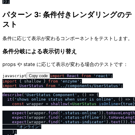
パターン 3: 条件付きレンダリングのテ
スト
条件に応じて表示が変わるコンポーネントをテストします。
条件分岐による表示切り替え
props や state に応じて表示が変わる場合のテストです：
javascript
Copy code
import
React
from
'react'
import
 { shallow } 
from
'enzyme'
import
UserStatus
from
'..
/
components
/
UserStatus'
;

describe
(
'UserStatus Component'
, 
() =>
 {

it
(
'shows online status when user is online'
, 
() =>
 {

const
 wrapper = 
shallow
(
<
UserStatus
isOnline
=
{true}
expect
(wrapper.
find
(
'.status-online'
)).
toHaveLength
expect
(wrapper.
find
(
'.status-offline'
)).
toHaveLengt
expect
(wrapper.
find
(
'.status-indicator'
).
text
()).
to
'オンライン'
    );
