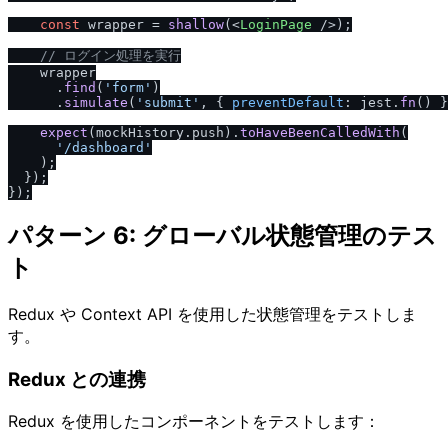
const
 wrapper = 
shallow
(
<
LoginPage
 />
);

/
/
 ログイン処理を実行
    wrapper

      .
find
(
'form'
)

      .
simulate
(
'submit'
, { 
preventDefault
: jest.
fn
() }
expect
(mockHistory.
push
).
toHaveBeenCalledWith
(

'
/
dashboard'
    );

  });

パターン 6: グローバル状態管理のテス
ト
Redux や Context API を使用した状態管理をテストしま
す。
Redux との連携
Redux を使用したコンポーネントをテストします：