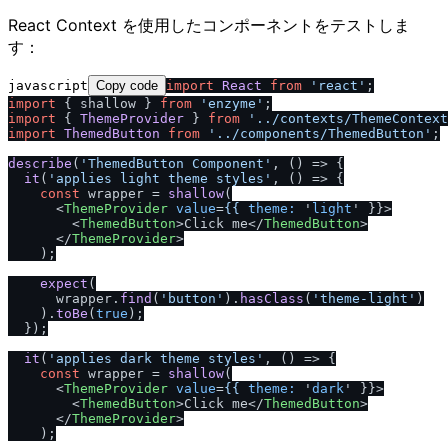
React Context を使用したコンポーネントをテストしま
す：
javascript
Copy code
import
React
from
'react'
import
 { shallow } 
from
'enzyme'
import
 { 
ThemeProvider
 } 
from
'..
/
contexts
/
ThemeContext
import
ThemedButton
from
'..
/
components
/
ThemedButton'
;

describe
(
'ThemedButton Component'
, 
() =>
 {

it
(
'applies light theme styles'
, 
() =>
 {

const
 wrapper = 
shallow
(

<
ThemeProvider
value
=
{{
theme:
 '
light
' }}>
<
ThemedButton
>
Click me
</
ThemedButton
>
</
ThemeProvider
>
    );

expect
(

      wrapper.
find
(
'button'
).
hasClass
(
'theme-light'
)

    ).
toBe
(
true
);

  });

it
(
'applies dark theme styles'
, 
() =>
 {

const
 wrapper = 
shallow
(

<
ThemeProvider
value
=
{{
theme:
 '
dark
' }}>
<
ThemedButton
>
Click me
</
ThemedButton
>
</
ThemeProvider
>
    );
