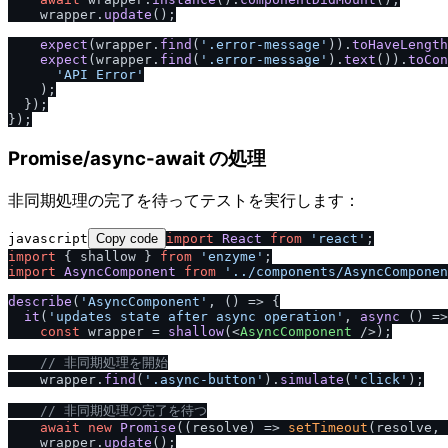
    wrapper.
update
();

expect
(wrapper.
find
(
'.error-message'
)).
toHaveLength
expect
(wrapper.
find
(
'.error-message'
).
text
()).
toCon
'API Error'
    );

  });

Promise/async-await の処理
非同期処理の完了を待ってテストを実行します：
javascript
Copy code
import
React
from
'react'
import
 { shallow } 
from
'enzyme'
import
AsyncComponent
from
'..
/
components
/
AsyncComponen
describe
(
'AsyncComponent'
, 
() =>
 {

it
(
'updates state after async operation'
, 
async
 () =>
const
 wrapper = 
shallow
(
<
AsyncComponent
 />
);

/
/
 非同期処理を開始
    wrapper.
find
(
'.async-button'
).
simulate
(
'click'
);

/
/
 非同期処理の完了を待つ
await
new
Promise
(
(
resolve
) =>
setTimeout
(resolve, 
    wrapper.
update
();
