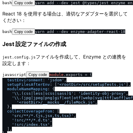
bash
Copy code
React 18 を使用する場合は、適切なアダプターを選択して
ください：
bash
Copy code
Jest 設定ファイルの作成
ファイルを作成して、Enzyme との連携を
jest.config.js
設定します：
javascript
Copy code
module
.
exports
 = {

testEnvironment
: 
'jsdom'
,

setupFilesAfterEnv
: [
'<rootDir>
/
src
/
setupTests.js'
],

moduleNameMapping
: {

'\\.(css|less|scss|sass)$'
: 
'identity-obj-proxy'
,

'\\.(jpg|jpeg|png|gif|eot|otf|webp|svg|ttf|woff|wof
'<rootDir>
/
__mocks__
/
fileMock.js'
,

  },

collectCoverageFrom
: [

'src
/
**
/
*.{js,jsx,ts,tsx}'
,

'!src
/
**
/
*.d.ts'
,

'!src
/
index.tsx'
,

  ],
