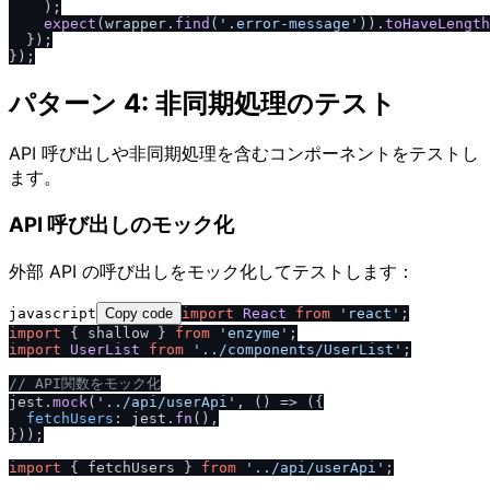
    );

expect
(wrapper.
find
(
'.error-message'
)).
toHaveLength
  });

パターン 4: 非同期処理のテスト
API 呼び出しや非同期処理を含むコンポーネントをテストし
ます。
API 呼び出しのモック化
外部 API の呼び出しをモック化してテストします：
javascript
Copy code
import
React
from
'react'
import
 { shallow } 
from
'enzyme'
import
UserList
from
'..
/
components
/
UserList'
;

/
/
 API関数をモック化
jest.
mock
(
'..
/
api
/
userApi'
, 
() =>
 ({

fetchUsers
: jest.
fn
(),

}));

import
 { fetchUsers } 
from
'..
/
api
/
userApi'
;
