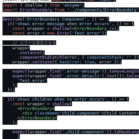
import
 { shallow } 
from
'enzyme'
import
ErrorBoundary
from
'..
/
components
/
ErrorBoundary'
describe
(
'ErrorBoundary Component'
, 
() =>
 {

it
(
'shows error message when error occurs'
, 
() =>
 {

const
 wrapper = 
shallow
(
<
ErrorBoundary
 />
);

const
 error = 
new
Error
(
'Test error'
);

/
/
 エラーを発生させる
    wrapper

      .
instance
()

      .
componentDidCatch
(error, { 
componentStack
: 
''
 })
    wrapper.
setState
({ 
hasError
: 
true
, error });

expect
(wrapper.
find
(
'.error-message'
)).
toHaveLength
expect
(wrapper.
find
(
'.error-details'
).
text
()).
toCon
'Test error'
    );

  });

it
(
'shows children when no error occurs'
, 
() =>
 {

const
 wrapper = 
shallow
(

<
ErrorBoundary
>
<
div
className
=
'child-component'
>
Child Content
<
</
ErrorBoundary
>
    );

expect
(wrapper.
find
(
'.child-component'
)).
toHaveLeng
1