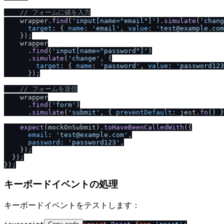
/
/
 フォームに値を入力
    wrapper.
find
(
'input[name="email"]'
).
simulate
(
'chang
target
: { 
name
: 
'email'
, 
value
: 
'test@example.com
    });

    wrapper

      .
find
(
'input[name="password"]'
)

      .
simulate
(
'change'
, {

target
: { 
name
: 
'password'
, 
value
: 
'password123
      });

/
/
 フォームを送信
    wrapper

      .
find
(
'form'
)

      .
simulate
(
'submit'
, { 
preventDefault
: jest.
fn
() }
expect
(mockOnSubmit).
toHaveBeenCalledWith
({

email
: 
'test@example.com'
,

password
: 
'password123'
,

    });

  });

キーボードイベントの処理
キーボードイベントをテストします：