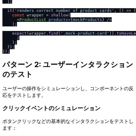
  ];

it
(
'renders correct number of product cards'
, 
() =>
 {

const
 wrapper = 
shallow
(

<
ProductList
products
=
{mockProducts}
 />
    );

expect
(wrapper.
find
(
'.mock-product-card'
)).
toHaveLe
2
    );

  });

パターン 2: ユーザーインタラクション
のテスト
ユーザーの操作をシミュレーションし、コンポーネントの反
応をテストします。
クリックイベントのシミュレーション
ボタンクリックなどの基本的なインタラクションをテストし
ます：