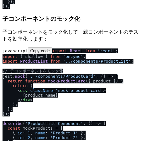
  });

子コンポーネントのモック化
子コンポーネントをモック化して、親コンポーネントのテス
トを効率化します：
javascript
Copy code
import
React
from
'react'
import
 { shallow } 
from
'enzyme'
import
ProductList
from
'..
/
components
/
ProductList'
;

/
/
 子コンポーネントをモック化
jest.
mock
(
'..
/
components
/
ProductCard'
, 
() =>
 {

return
function
MockProductCard
(
{ product }
) {

return
 (

<
div
className
=
'mock-product-card'
>
        {product.name}

</
div
>
    );

  };

});

describe
(
'ProductList Component'
, 
() =>
 {

const
 mockProducts = [

    { 
id
: 
1
, 
name
: 
'Product 1'
 },

    { 
id
: 
2
, 
name
: 
'Product 2'
 },
