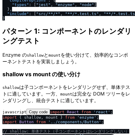
"compilerOptions"
:
{
"types"
:
[
"jest"
,
"enzyme"
,
"node"
]
}
,
"include"
:
[
"src
/
**
/
*"
,
"**
/
*.test.ts"
,
"**
/
*.test.ts
}
パターン 1: コンポーネントのレンダリ
ングテスト
Enzyme の
と
を使い分けて、効率的なコンポ
shallow
mount
ーネントテストを実装しましょう。
shallow vs mount の使い分け
は子コンポーネントをレンダリングせず、単体テス
shallow
トに適しています。一方、
は完全な DOM ツリーをレ
mount
ンダリングし、統合テストに適しています。
javascript
Copy code
import
React
from
'react'
import
 { shallow, mount } 
from
'enzyme'
import
Button
from
'..
/
components
/
Button'
;

/
/
 shallow: 単体テスト（子コンポーネントはレンダリングしない）