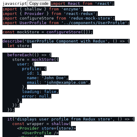
javascript
Copy code
import
React
from
'react'
import
 { shallow } 
from
'enzyme'
import
 { 
Provider
 } 
from
'react-redux'
import
 configureStore 
from
'redux-mock-store'
import
UserProfile
from
'..
/
components
/
UserProfile'
;

const
 mockStore = 
configureStore
([]);

describe
(
'UserProfile Component with Redux'
, 
() =>
 {

let
 store;

beforeEach
(
() =>
 {

    store = 
mockStore
({

user
: {

profile
: {

id
: 
1
,

name
: 
'John Doe'
,

email
: 
'john@example.com'
,

        },

loading
: 
false
,

error
: 
null
,

      },

    });

  });

it
(
'displays user profile from Redux store'
, 
() =>
 {

const
 wrapper = 
shallow
(

<
Provider
store
=
{store}
>
<
UserProfile
 />