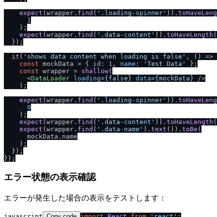
expect
(wrapper.
find
(
'.loading-spinner'
)).
toHaveLeng
1
    );

expect
(wrapper.
find
(
'.data-content'
)).
toHaveLength
(
  });

it
(
'shows data content when loading is false'
, 
() =>
 
const
 mockData = { 
id
: 
1
, 
name
: 
'Test Data'
 };

const
 wrapper = 
shallow
(

<
DataLoader
loading
=
{false}
data
=
{mockData}
 />
    );

expect
(wrapper.
find
(
'.loading-spinner'
)).
toHaveLeng
0
    );

expect
(wrapper.
find
(
'.data-content'
)).
toHaveLength
(
expect
(wrapper.
find
(
'.data-name'
).
text
()).
toBe
(

      mockData.
name
    );

  });

エラー状態の表示確認
エラーが発生した場合の表示をテストします：
javascript
Copy code
import
React
from
'react'