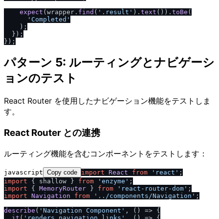
expect
(wrapper.
find
(
'.result'
).
text
()).
toBe
(

'Completed'
    );

  });

パターン 5: ルーティングとナビゲーシ
ョンのテスト
React Router を使用したナビゲーション機能をテストしま
す。
React Router との連携
ルーティング機能を含むコンポーネントをテストします：
javascript
Copy code
import
React
from
'react'
import
 { shallow } 
from
'enzyme'
import
 { 
MemoryRouter
 } 
from
'react-router-dom'
import
Navigation
from
'..
/
components
/
Navigation'
;

describe
(
'Navigation Component'
, 
() =>
 {

it
(
'renders navigation links'
, 
() =>
 {
