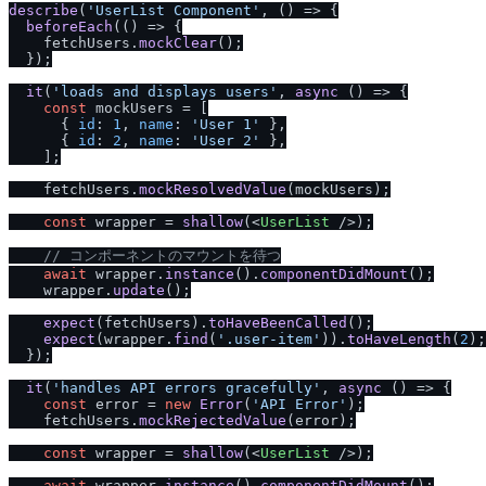
describe
(
'UserList Component'
, 
() =>
 {

beforeEach
(
() =>
 {

    fetchUsers.
mockClear
();

  });

it
(
'loads and displays users'
, 
async
 () => {

const
 mockUsers = [

      { 
id
: 
1
, 
name
: 
'User 1'
 },

      { 
id
: 
2
, 
name
: 
'User 2'
 },

    ];

    fetchUsers.
mockResolvedValue
(mockUsers);

const
 wrapper = 
shallow
(
<
UserList
 />
);

/
/
 コンポーネントのマウントを待つ
await
 wrapper.
instance
().
componentDidMount
();

    wrapper.
update
();

expect
(fetchUsers).
toHaveBeenCalled
();

expect
(wrapper.
find
(
'.user-item'
)).
toHaveLength
(
2
);

  });

it
(
'handles API errors gracefully'
, 
async
 () => {

const
 error = 
new
Error
(
'API Error'
);

    fetchUsers.
mockRejectedValue
(error);

const
 wrapper = 
shallow
(
<
UserList
 />
);

await
 wrapper.
instance
().
componentDidMount
();
