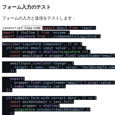
フォーム入力のテスト
フォームの入力と送信をテストします：
javascript
Copy code
import
React
from
'react'
import
 { shallow } 
from
'enzyme'
import
LoginForm
from
'..
/
components
/
LoginForm'
;

describe
(
'LoginForm Component'
, 
() =>
 {

it
(
'updates email input value'
, 
() =>
 {

const
 wrapper = 
shallow
(
<
LoginForm
 />
);

const
 emailInput = wrapper.
find
(
'input[name="email"
    emailInput.
simulate
(
'change'
, {

target
: { 
name
: 
'email'
, 
value
: 
'test@example.com
    });

expect
(

      wrapper.
find
(
'input[name="email"]'
).
prop
(
'value'
)

    ).
toBe
(
'test@example.com'
);

  });

it
(
'submits form with correct data'
, 
() =>
 {

const
 mockOnSubmit = jest.
fn
();

const
 wrapper = 
shallow
(

<
LoginForm
onSubmit
=
{mockOnSubmit}
 />
    );
