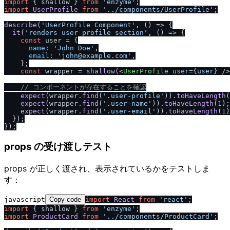
import
 { shallow } 
from
'enzyme'
import
UserProfile
from
'..
/
components
/
UserProfile'
;

describe
(
'UserProfile Component'
, 
() =>
 {

it
(
'renders user profile section'
, 
() =>
 {

const
 user = {

name
: 
'John Doe'
,

email
: 
'john@example.com'
,

    };

const
 wrapper = 
shallow
(
<
UserProfile
user
=
{user}
 />
/
/
 コンポーネントが存在することを確認
expect
(wrapper.
find
(
'.user-profile'
)).
toHaveLength
(
expect
(wrapper.
find
(
'.user-name'
)).
toHaveLength
(
1
);

expect
(wrapper.
find
(
'.user-email'
)).
toHaveLength
(
1
)
  });

props の受け渡しテスト
props が正しく渡され、表示されているかをテストしま
す：
javascript
Copy code
import
React
from
'react'
import
 { shallow } 
from
'enzyme'
import
ProductCard
from
'..
/
components
/
ProductCard'
;
