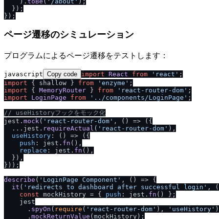
    ).
toBe
(
'
/
about'
);

  });

ページ遷移のシミュレーション
プログラムによるページ遷移をテストします：
javascript
Copy code
import
React
from
'react'
import
 { shallow } 
from
'enzyme'
import
 { 
MemoryRouter
 } 
from
'react-router-dom'
import
LoginPage
from
'..
/
components
/
LoginPage'
;

/
/
 useHistoryフックをモック化
jest.
mock
(
'react-router-dom'
, 
() =>
 ({

  ...jest.
requireActual
(
'react-router-dom'
),

useHistory
: 
() =>
 ({

push
: jest.
fn
(),

replace
: jest.
fn
(),

  }),

}));

describe
(
'LoginPage Component'
, 
() =>
 {

it
(
'redirects to dashboard after successful login'
, 
(
const
 mockHistory = { 
push
: jest.
fn
() };

    jest

      .
spyOn
(
require
(
'react-router-dom'
), 
'useHistory'
)

      .
mockReturnValue
(mockHistory);
