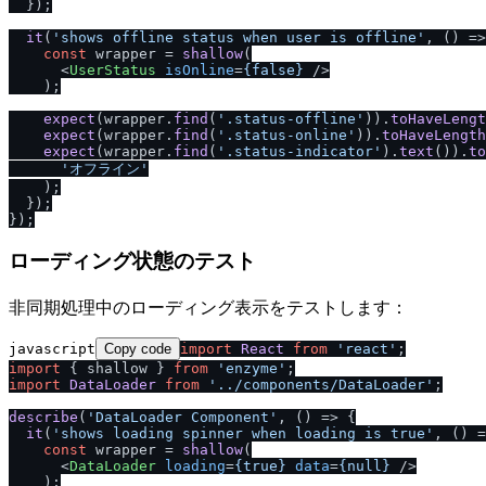
  });

it
(
'shows offline status when user is offline'
, 
() =>
const
 wrapper = 
shallow
(

<
UserStatus
isOnline
=
{false}
 />
    );

expect
(wrapper.
find
(
'.status-offline'
)).
toHaveLengt
expect
(wrapper.
find
(
'.status-online'
)).
toHaveLength
expect
(wrapper.
find
(
'.status-indicator'
).
text
()).
to
'オフライン'
    );

  });

ローディング状態のテスト
非同期処理中のローディング表示をテストします：
javascript
Copy code
import
React
from
'react'
import
 { shallow } 
from
'enzyme'
import
DataLoader
from
'..
/
components
/
DataLoader'
;

describe
(
'DataLoader Component'
, 
() =>
 {

it
(
'shows loading spinner when loading is true'
, 
() =
const
 wrapper = 
shallow
(

<
DataLoader
loading
=
{true}
data
=
{null}
 />
    );
