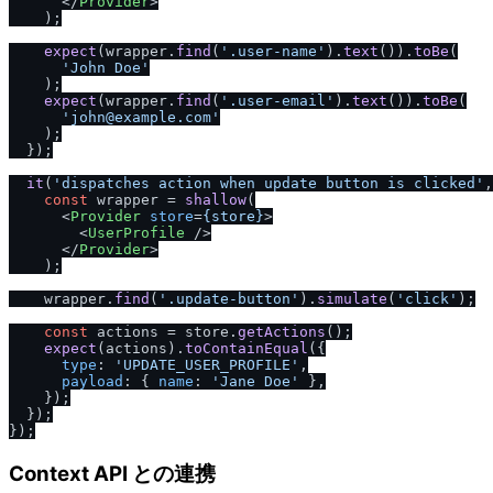
</
Provider
>
    );

expect
(wrapper.
find
(
'.user-name'
).
text
()).
toBe
(

'John Doe'
    );

expect
(wrapper.
find
(
'.user-email'
).
text
()).
toBe
(

'john@example.com'
    );

  });

it
(
'dispatches action when update button is clicked'
,
const
 wrapper = 
shallow
(

<
Provider
store
=
{store}
>
<
UserProfile
 />
</
Provider
>
    );

    wrapper.
find
(
'.update-button'
).
simulate
(
'click'
);

const
 actions = store.
getActions
();

expect
(actions).
toContainEqual
({

type
: 
'UPDATE_USER_PROFILE'
,

payload
: { 
name
: 
'Jane Doe'
 },

    });

  });

Context API との連携