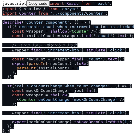
javascript
Copy code
import
React
from
'react'
import
 { shallow } 
from
'enzyme'
import
Counter
from
'..
/
components
/
Counter'
;

describe
(
'Counter Component'
, 
() =>
 {

it
(
'increments count when increment button is clicked
const
 wrapper = 
shallow
(
<
Counter
 />
);

const
 initialCount = wrapper.
find
(
'.count'
).
text
();

/
/
 インクリメントボタンをクリック
    wrapper.
find
(
'.increment-btn'
).
simulate
(
'click'
);

const
 newCount = wrapper.
find
(
'.count'
).
text
();

expect
(
parseInt
(newCount)).
toBe
(

parseInt
(initialCount) + 
1
    );

  });

it
(
'calls onCountChange when count changes'
, 
() =>
 {

const
 mockOnCountChange = jest.
fn
();

const
 wrapper = 
shallow
(

<
Counter
onCountChange
=
{mockOnCountChange}
 />
    );

    wrapper.
find
(
'.increment-btn'
).
simulate
(
'click'
);

expect
(mockOnCountChange).
toHaveBeenCalledWith
(
1
);

  });
