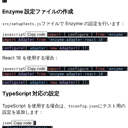
Enzyme 設定ファイルの作成
ファイルで Enzyme の設定を行います：
src​/​setupTests.js
javascript
Copy code
import
 { configure } 
from
'enzyme'
import
Adapter
from
'enzyme-adapter-react-16'
;

configure
({ 
adapter
: 
new
Adapter
React 18 を使用する場合：
javascript
Copy code
import
 { configure } 
from
'enzyme'
import
Adapter
from
'enzyme-adapter-react-18'
;

configure
({ 
adapter
: 
new
Adapter
TypeScript 対応の設定
TypeScript を使用する場合は、
にテスト用の
tsconfig.json
設定を追加します：
json
Copy code
{