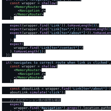
const
 wrapper = 
shallow
(

<
MemoryRouter
>
<
Navigation
 />
</
MemoryRouter
>
    );

expect
(wrapper.
find
(
'Link'
)).
toHaveLength
(
3
);

expect
(wrapper.
find
(
'Link[to="
/
"]'
)).
toHaveLength
(
1
expect
(wrapper.
find
(
'Link[to="
/
about"]'
)).
toHaveLen
1
    );

expect
(

      wrapper.
find
(
'Link[to="
/
contact"]'
)

    ).
toHaveLength
(
1
);

  });

it
(
'navigates to correct route when link is clicked'
,
const
 wrapper = 
shallow
(

<
MemoryRouter
>
<
Navigation
 />
</
MemoryRouter
>
    );

const
 aboutLink = wrapper.
find
(
'Link[to="
/
about"]'
)
    aboutLink.
simulate
(
'click'
);

/
/
 ナビゲーション後の状態を確認
expect
(

      wrapper.
find
(
'Navigation'
).
props
().
location
.
pathn