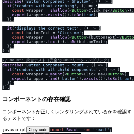
describe
(
'Button Component - Shallow'
, 
() =>
 {

it
(
'renders without crashing'
, 
() =>
 {

const
 wrapper = 
shallow
(
<
Button
>
Click me
</
Button
>
);

expect
(wrapper.
exists
()).
toBe
(
true
);

  });

it
(
'displays the correct text'
, 
() =>
 {

const
 buttonText = 
'Click me'
;

const
 wrapper = 
shallow
(
<
Button
>
{buttonText}
</
Butto
expect
(wrapper.
text
()).
toBe
(buttonText);

  });

});

/
/
 mount: 統合テスト（完全なDOMツリーをレンダリング）
describe
(
'Button Component - Mount'
, 
() =>
 {

it
(
'renders with all child components'
, 
() =>
 {

const
 wrapper = 
mount
(
<
Button
>
Click me
</
Button
>
);

expect
(wrapper.
find
(
'button'
).
exists
()).
toBe
(
true
);

  });

コンポーネントの存在確認
コンポーネントが正しくレンダリングされているかを確認す
るテストです：
javascript
Copy code
import
React
from
'react'