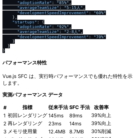
"adoptionRate"
:
"85%"
,
"averageTeamSize"
:
"5-15人"
,
"developmentSpeedImprovement"
:
"60%"
}
,
"startups"
:
{
"adoptionRate"
:
"92%"
,
"averageTeamSize"
:
"2-8人"
,
"developmentSpeedImprovement"
:
"70%"
}
}
}
パフォーマンス特性
Vue.js SFC は、実行時パフォーマンスでも優れた特性を示
します。
実測パフォーマンス データ
指標
従来手法
SFC 手法
改善率
#
初回レンダリング
39%向上
1
145ms
89ms
再レンダリング
39%向上
2
23ms
14ms
メモリ使用量
30%削減
3
12.4MB
8.7MB