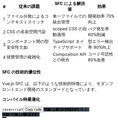
SFC による解決
従来の課題
効果
#
策
ファイル分散によるコ
単一ファイルでの
開発効率 70%
1
ンテキストスイッチ
統合管理
向上
scoped CSS の自
バグ発生率
CSS の名前空間汚染
2
動適用
60%削減
コンポーネント間の型
TypeScript ネイ
型エラー検出
3
安全性欠如
ティブサポート
率 90%向上
コード可読性
Composition API
状態管理の複雑化
4
との統合
80%改善
SFC の技術的優位性
Vue.js SFC は、以下のような技術的特徴により、モダンフ
ロントエンド開発のスタンダードとなっています。
コンパイル時最適化
javascript
Copy code
/
/
 SFC のコンパイル結果例
/
/
 元の SFC ファイル