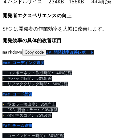
バンドルサイズ
33%削減
4
234KB
156KB
開発者エクスペリエンスの向上
SFC は開発者の作業効率を大幅に改善します。
開発効率の具体的改善項目
markdown
Copy code
## 開発効率改善レポート
### コーディング速度
-
-
-
 リファクタリング時間: 60%短縮

### コード品質
-
-
-
 保守性スコア: 75%改善

### チーム連携
-