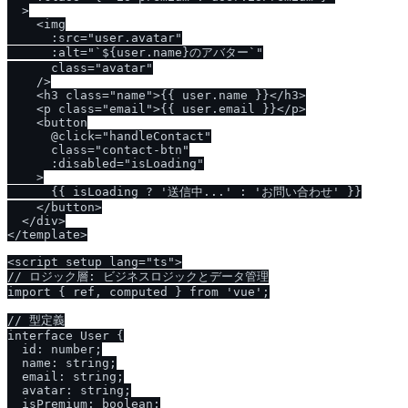
  >

    <img

      :src="user.avatar"

      :alt="`${user.name}のアバター`"

      class="avatar"

    />

    <h3 class="name">{{ user.name }}</h3>

    <p class="email">{{ user.email }}</p>

    <button

      @click="handleContact"

      class="contact-btn"

      :disabled="isLoading"

    >

      {{ isLoading ? '送信中...' : 'お問い合わせ' }}

    </button>

  </div>

</template>

<script setup lang="ts">

// ロジック層: ビジネスロジックとデータ管理

import { ref, computed } from 'vue';

// 型定義

interface User {

  id: number;

  name: string;

  email: string;

  avatar: string;

  isPremium: boolean;
