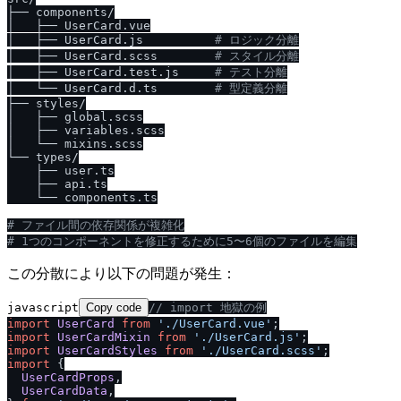
├── components/

│   ├── UserCard.vue

│   ├── UserCard.js          
# ロジック分離
│   ├── UserCard.scss        
# スタイル分離
│   ├── UserCard.test.js     
# テスト分離
│   └── UserCard.d.ts        
# 型定義分離
├── styles/

│   ├── global.scss

│   ├── variables.scss

│   └── mixins.scss

└── types/

    ├── user.ts

    ├── api.ts

    └── components.ts

# ファイル間の依存関係が複雑化
# 1つのコンポーネントを修正するために5〜6個のファイルを編集
この分散により以下の問題が発生：
javascript
Copy code
/
/
 import 地獄の例
import
UserCard
from
'.
/
UserCard.vue'
import
UserCardMixin
from
'.
/
UserCard.js'
import
UserCardStyles
from
'.
/
UserCard.scss'
import
 {

UserCardProps
,

UserCardData
,
