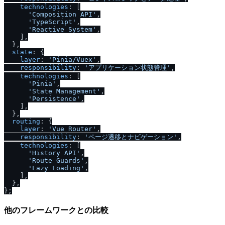
technologies
: [

'Composition API'
,

'TypeScript'
,

'Reactive System'
,

    ],

  },

state
: {

layer
: 
'Pinia
/
Vuex'
,

responsibility
: 
'アプリケーション状態管理'
,

technologies
: [

'Pinia'
,

'State Management'
,

'Persistence'
,

    ],

  },

routing
: {

layer
: 
'Vue Router'
,

responsibility
: 
'ページ遷移とナビゲーション'
,

technologies
: [

'History API'
,

'Route Guards'
,

'Lazy Loading'
,

    ],

  },

他のフレームワークとの比較