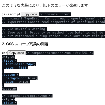
このような実装により、以下のエラーが発生します：
javascript
Copy code
/
/
 Console Error:
/
/
 Uncaught TypeError: Cannot read property 'name' of u
/
/
 TypeError: Cannot read properties of undefined (read
/
/
 Vue DevTools Warning:
/
/
 [Vue warn]: Property or method "userData" is not def
/
/
 but referenced during render. Make sure that this pr
2. CSS スコープ汚染の問題
css
Copy code
/
* components
/
Header.vue の従来記法 *
/
.title
 {

font-size
: 
24px
;

color
: 
#333
;

.button
 {

background
: blue;

color
: white;

}

</style>

/
* components
/
Footer.vue *
/
.title
 {
