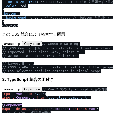
font-size
: 
16px
; 
/
* Header.vue の .title を意図せず上書
color
: red;

.button
 {

background
: green; 
/
* Header.vue の .button を意図せず
}

この CSS 競合により発生する問題：
javascript
Copy code
/
/
 Console Warning:
/
/
 [CSS Conflict] Multiple definitions found for class 
/
/
 Expected: font-size: 24px, color: #333
/
/
 Actual: font-size: 16px, color: red
/
/
 Layout Error:
/
/
 CSSStyleDeclaration: Failed to set the 'title' prope
/
/
 CSS selector conflict detected in global scope
3. TypeScript 統合の困難さ
javascript
Copy code
/
/
 Vue 2 での TypeScript 統合の問題
import
Vue
from
'vue'
import
Component
from
'vue-class-component'
;

@
Component
export
default
class
UserComponent
extends
Vue
 {

/
/
 プロパティの型定義が複雑