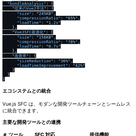
"bundleAnalysis"
:
{
"従来のVue2手法"
:
{
"size"
:
"245KB"
,
"compressionRatio"
:
"65%"
,
"loadTime"
:
"1.2s"
}
,
"Vue3SFC最適化"
:
{
"size"
:
"156KB"
,
"compressionRatio"
:
"78%"
,
"loadTime"
:
"0.7s"
}
,
"改善率"
:
{
"sizeReduction"
:
"36%"
,
"loadTimeImprovement"
:
"42%"
}
}
}
エコシステムとの統合
Vue.js SFC は、モダンな開発ツールチェーンとシームレス
に統合できます。
主要な開発ツールとの連携
ツール
SFC 対応
提供機能
#