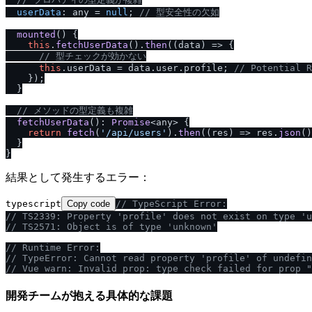
userData
: any = 
null
; 
/
/
 型安全性の欠如
mounted
(
) {

this
.
fetchUserData
().
then
(
(
data
) =>
 {

/
/
 型チェックが効かない
this
.
userData
 = data.
user
.
profile
; 
/
/
 Potential R
    });

  }

/
/
 メソッドの型定義も複雑
fetchUserData
(): 
Promise
<any> {

return
fetch
(
'
/
api
/
users'
).
then
(
(
res
) =>
 res.
json
()
  }

結果として発生するエラー：
typescript
Copy code
/
/
 TypeScript Error:
/
/
 TS2339: Property 'profile' does not exist on type 'u
/
/
 TS2571: Object is of type 'unknown'
/
/
 Runtime Error:
/
/
 TypeError: Cannot read property 'profile' of undefin
/
/
 Vue warn: Invalid prop: type check failed for prop "
開発チームが抱える具体的な課題