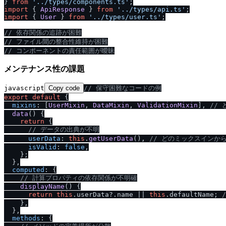
} 
from
'..
/
types
/
components.ts'
import
 { 
ApiResponse
 } 
from
'..
/
types
/
api.ts'
import
 { 
User
 } 
from
'..
/
types
/
user.ts'
;

/
/
 依存関係の追跡が困難
/
/
 ファイル間の整合性維持が困難
/
/
 コンポーネントの責任範囲が曖昧
メンテナンス性の課題
javascript
Copy code
/
/
 保守困難なコードの例
export
default
 {

mixins
: [
UserMixin
, 
DataMixin
, 
ValidationMixin
], 
/
/
 
data
(
) {

return
 {

/
/
 データの出典が不明
userData
: 
this
.
getUserData
(), 
/
/
 どのミックスインか
isValid
: 
false
,

    };

  },

computed
: {

/
/
 計算プロパティの依存関係が不明確
displayName
(
) {

return
this
.
userData
?.
name
 || 
this
.
defaultName
; 
/
    },

  },

methods
: {
