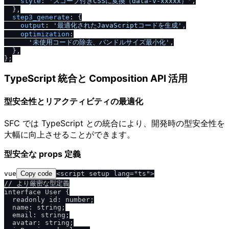
style
: 
'スコープ付きCSSに変換（data-v-xxxxx）'
,

  },

step3_generate
: {

output
: 
'最適化されたJavaScriptコードを生成'
,

optimization
:

'未使用コードの除去、バンドルサイズ最小化'
,

  },

TypeScript 統合と Composition API 活用
型安全性とリアクティビティの最適化
SFC では TypeScript との統合により、開発時の型安全性を
大幅に向上させることができます。
型安全な props 定義
vue
Copy code
<script setup lang="ts">

// より厳密な型定義

interface User {

  readonly id: number;

  name: string;

  email: string;

  avatar: string;
