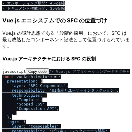
-
-
Vue.js エコシステムでの SFC の位置づけ
Vue.js の設計思想である「段階的採用」において、SFC は
最も成熟したコンポーネント記法として位置づけられていま
す。
Vue.js アーキテクチャにおける SFC の役割
javascript
Copy code
/
/
 Vue.js アプリケーションアーキテクチャ
const
 vueArchitecture = {

presentation
: {

layer
: 
'SFC Components'
,

responsibility
: 
'UI表示とユーザーインタラクション'
,

technologies
: [

'Template'
,

'Scoped CSS'
,

'Composition API'
,

    ],

  },

logic
: {

layer
: 
'Composables'
,

responsibility
: 
'ビジネスロジックとデータ処理'
,
