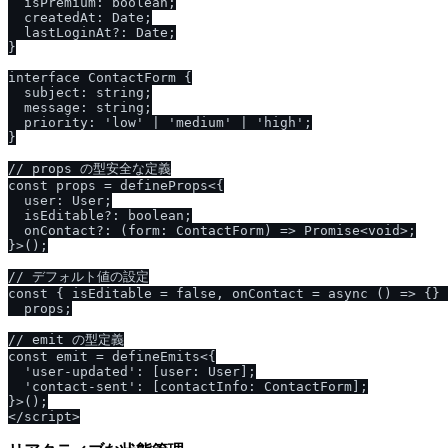
  isPremium: boolean;

  createdAt: Date;

  lastLoginAt?: Date;

}

interface ContactForm {

  subject: string;

  message: string;

  priority: 'low' | 'medium' | 'high';

}

// props の型安全な定義

const props = defineProps<{

  user: User;

  isEditable?: boolean;

  onContact?: (form: ContactForm) => Promise<void>;

}>();

// デフォルト値の設定

const { isEditable = false, onContact = async () => {} 
  props;

// emit の型定義

const emit = defineEmits<{

  'user-updated': [user: User];

  'contact-sent': [contactInfo: ContactForm];

}>();
