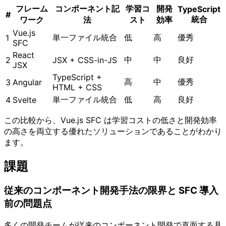
フレーム
コンポーネント記
学習コ
開発
TypeScript
#
統合
ワーク
法
スト
効率
Vue.js
単一ファイル統合
低
高
優秀
1
SFC
React
中
中
良好
2
JSX + CSS-in-JS
JSX
TypeScript +
高
中
優秀
3
Angular
HTML + CSS
単一ファイル統合
低
高
良好
4
Svelte
この比較から、Vue.js SFC は学習コストの低さと開発効率
の高さを両立する優れたソリューションであることがわかり
ます。
課題
従来のコンポーネント開発手法の限界と SFC 導入
前の問題点
多くの開発チームが従来のコンポーネント開発で直面する具