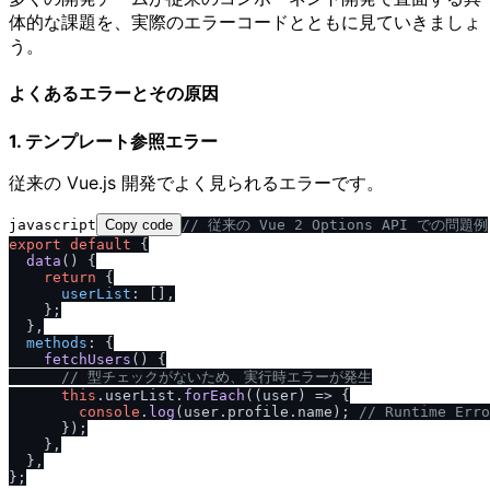
体的な課題を、実際のエラーコードとともに見ていきましょ
う。
よくあるエラーとその原因
1. テンプレート参照エラー
従来の Vue.js 開発でよく見られるエラーです。
javascript
Copy code
/
/
 従来の Vue 2 Options API での問題例
export
default
 {

data
(
) {

return
 {

userList
: [],

    };

  },

methods
: {

fetchUsers
(
) {

/
/
 型チェックがないため、実行時エラーが発生
this
.
userList
.
forEach
(
(
user
) =>
 {

console
.
log
(user.
profile
.
name
); 
/
/
 Runtime Erro
      });

    },

  },
