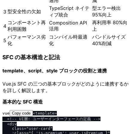
適用
減
TypeScript ネイテ
型エラー検出
型安全性の欠如
3
ィブ統合
95%向上
コンポーネント再
再利用率 80%向
Composition API
4
活用
利用困難
上
パフォーマンス劣
コンパイル時最適
バンドルサイズ
5
化
化
40%削減
SFC の基本構造と記法
template、script、style ブロックの役割と連携
Vue.js SFC の三つの基本ブロックがどのように連携するか
を詳しく解説します。
基本的な SFC 構造
vue
Copy code
<template>

  <!-- UI層: ユーザーインターフェースの定義 -->

  <div

    class="user-card"

    :class="{ 'is-premium': user.isPremium }"
