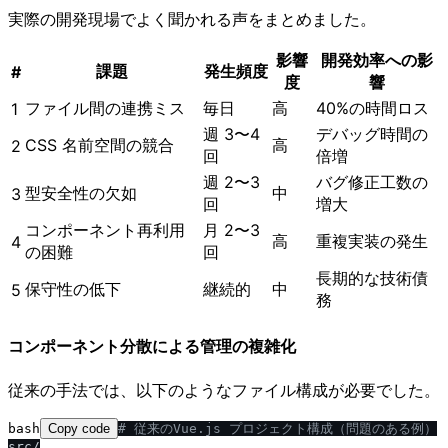
実際の開発現場でよく聞かれる声をまとめました。
影響
開発効率への影
課題
発生頻度
#
度
響
ファイル間の連携ミス
毎日
高
40%の時間ロス
1
週 3〜4
デバッグ時間の
CSS 名前空間の競合
高
2
回
倍増
週 2〜3
バグ修正工数の
型安全性の欠如
中
3
回
増大
コンポーネント再利用
月 2〜3
高
重複実装の発生
4
の困難
回
長期的な技術債
保守性の低下
継続的
中
5
務
コンポーネント分散による管理の複雑化
従来の手法では、以下のようなファイル構成が必要でした。
bash
Copy code
# 従来のVue.js プロジェクト構成（問題のある例）
src/
