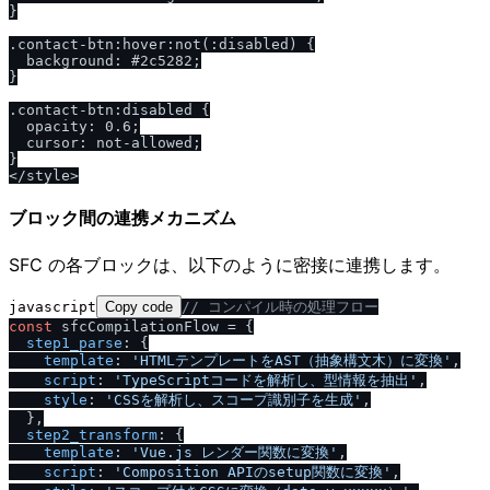
}

.contact-btn:hover:not(:disabled) {

  background: #2c5282;

}

.contact-btn:disabled {

  opacity: 0.6;

  cursor: not-allowed;

}

ブロック間の連携メカニズム
SFC の各ブロックは、以下のように密接に連携します。
javascript
Copy code
/
/
 コンパイル時の処理フロー
const
 sfcCompilationFlow = {

step1_parse
: {

template
: 
'HTMLテンプレートをAST（抽象構文木）に変換'
,

script
: 
'TypeScriptコードを解析し、型情報を抽出'
,

style
: 
'CSSを解析し、スコープ識別子を生成'
,

  },

step2_transform
: {

template
: 
'Vue.js レンダー関数に変換'
,

script
: 
'Composition APIのsetup関数に変換'
,
