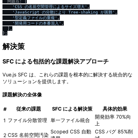
  問題点: [

'CSS の名前空間管理によるサイズ増大'
,

'JavaScript の分散により Tree-shaking が困難'
,

'型定義ファイルの重複'
,

'開発用コードの本番混入'
,

  ],

解決策
SFC による包括的な課題解決アプローチ
Vue.js SFC は、これらの課題を根本的に解決する統合的な
ソリューションを提供します。
課題解決の全体像
従来の課題
SFC による解決策
具体的効果
#
開発効率 70%向
ファイル分散管理
単一ファイル統合
1
上
Scoped CSS 自動
CSS バグ 85%削
CSS 名前空間汚染
2