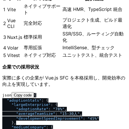
ネイティブサポー
高速 HMR、TypeScript 統合
1
Vite
ト
プロジェクト生成、ビルド最
Vue
完全対応
2
CLI
適化
SSR/SSG、ルーティング自動
標準採用
3
Nuxt.js
化
専用拡張
IntelliSense、型チェック
4
Volar
ネイティブ対応
ユニットテスト、統合テスト
5
Vitest
企業での採用状況
実際に多くの企業が Vue.js SFC を本格採用し、開発効率の
向上を実現しています。
json
Copy code
{
"adoptionStats"
:
{
"largeEnterprise"
:
{
"adoptionRate"
:
"78%"
,
"averageTeamSize"
:
"15-30人"
,
"developmentSpeedImprovement"
:
"45%"
}
,
"mediumCompany"
:
{