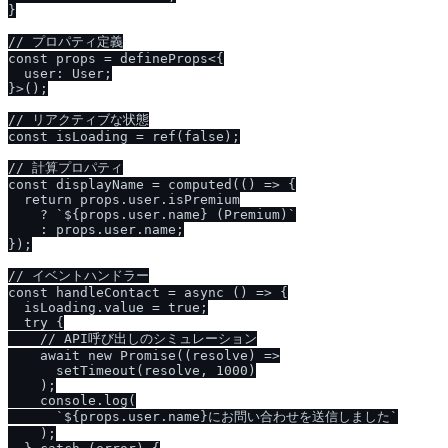
}

// プロパティ定義

const props = defineProps<{

  user: User;

}>();

// リアクティブな状態

const isLoading = ref(false);

// 計算プロパティ

const displayName = computed(() => {

  return props.user.isPremium

    ? `${props.user.name} (Premium)`

    : props.user.name;

});

// イベントハンドラー

const handleContact = async () => {

  isLoading.value = true;

  try {

    // API呼び出しのシミュレーション

    await new Promise((resolve) =>

      setTimeout(resolve, 1000)

    );

    console.log(

      `${props.user.name}にお問い合わせを送信しました`

    );
