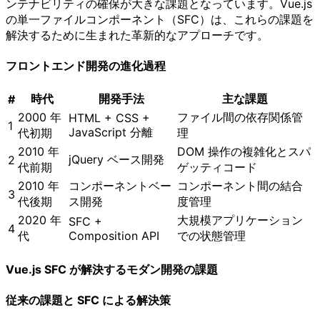
ンテナビリティの確保が大きな課題となっています。Vue.js
の単一ファイルコンポーネント（SFC）は、これらの課題を
解決するために生まれた革新的なアプローチです。
フロントエンド開発の進化過程
時代
開発手法
主な課題
#
2000 年
ファイル間の依存関係管
HTML + CSS +
1
JavaScript 分離
代初期
理
2010 年
DOM 操作の複雑化とスパ
jQuery ベース開発
2
代前期
ゲッティコード
2010 年
コンポーネントベー
コンポーネント間の結合
3
代後期
ス開発
度管理
2020 年
大規模アプリケーション
SFC +
4
代
Composition API
での状態管理
Vue.js SFC が解決するモダン開発の課題
従来の課題と SFC による解決策