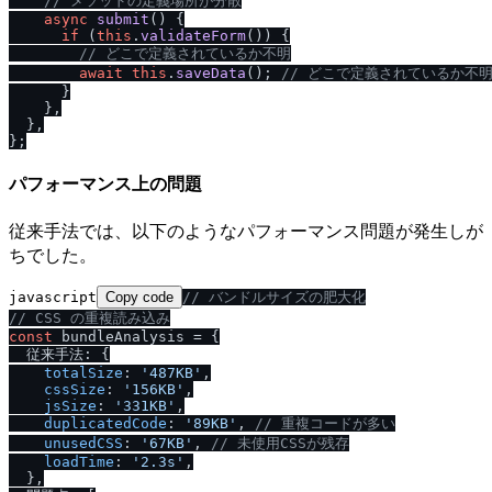
/
/
 メソッドの定義場所が分散
async
submit
(
) {

if
 (
this
.
validateForm
()) {

/
/
 どこで定義されているか不明
await
this
.
saveData
(); 
/
/
 どこで定義されているか不
      }

    },

  },

パフォーマンス上の問題
従来手法では、以下のようなパフォーマンス問題が発生しが
ちでした。
javascript
Copy code
/
/
 バンドルサイズの肥大化
/
/
 CSS の重複読み込み
const
 bundleAnalysis = {

  従来手法: {

totalSize
: 
'487KB'
,

cssSize
: 
'156KB'
,

jsSize
: 
'331KB'
,

duplicatedCode
: 
'89KB'
, 
/
/
 重複コードが多い
unusedCSS
: 
'67KB'
, 
/
/
 未使用CSSが残存
loadTime
: 
'2.3s'
,

  },
