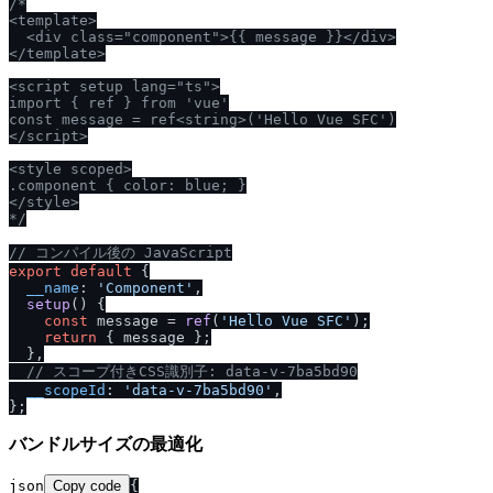
/
*

<template>

  <div class="component">{{ message }}<
/
div>

<
/
template>

<script setup lang="ts">

import { ref } from 'vue'

const message = ref<string>('Hello Vue SFC')

<
/
script>

<style scoped>

.component { color: blue; }

<
/
style>

*
/
/
/
 コンパイル後の JavaScript
export
default
 {

__name
: 
'Component'
,

setup
(
) {

const
 message = 
ref
(
'Hello Vue SFC'
);

return
 { message };

  },

/
/
 スコープ付きCSS識別子: data-v-7ba5bd90
__scopeId
: 
'data-v-7ba5bd90'
,

バンドルサイズの最適化
json
Copy code
{