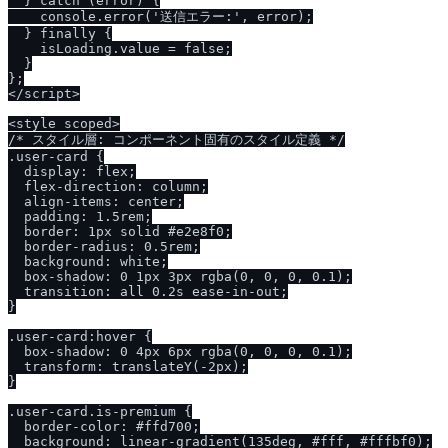
  } catch (error) {

    console.error('送信エラー:', error);

  } finally {

    isLoading.value = false;

  }

};

</script>

<style scoped>

/* スタイル層: コンポーネント固有のスタイル定義 */

.user-card {

  display: flex;

  flex-direction: column;

  align-items: center;

  padding: 1.5rem;

  border: 1px solid #e2e8f0;

  border-radius: 0.5rem;

  background: white;

  box-shadow: 0 1px 3px rgba(0, 0, 0, 0.1);

  transition: all 0.2s ease-in-out;

}

.user-card:hover {

  box-shadow: 0 4px 6px rgba(0, 0, 0, 0.1);

  transform: translateY(-2px);

}

.user-card.is-premium {

  border-color: #ffd700;

  background: linear-gradient(135deg, #fff, #fffbf0);
