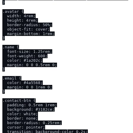
}

.avatar {

  width: 4rem;

  height: 4rem;

  border-radius: 50%;

  object-fit: cover;

  margin-bottom: 1rem;

}

.name {

  font-size: 1.25rem;

  font-weight: 600;

  color: #1a202c;

  margin: 0 0 0.5rem 0;

}

.email {

  color: #4a5568;

  margin: 0 0 1rem 0;

}

.contact-btn {

  padding: 0.5rem 1rem;

  background: #3182ce;

  color: white;

  border: none;

  border-radius: 0.25rem;

  cursor: pointer;

  transition: background-color 0.2s;
