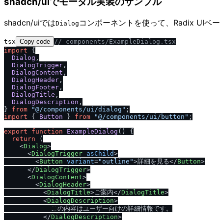
shadcn/uiでモーダル実装のサンプル
shadcn/uiでは
コンポーネントを使って、Radix UI
Dialog
tsx
Copy code
/
/
 components
/
ExampleDialog.tsx
import
 {

Dialog
,

DialogTrigger
,

DialogContent
,

DialogHeader
,

DialogFooter
,

DialogTitle
,

DialogDescription
,

} 
from
"@
/
components
/
ui
/
dialog"
import
 { 
Button
 } 
from
"@
/
components
/
ui
/
button"
;

export
function
ExampleDialog
(
) {

return
 (

<
Dialog
>
<
DialogTrigger
asChild
>
<
Button
variant
=
"outline"
>
詳細を見る
</
Button
>
</
DialogTrigger
>
<
DialogContent
>
<
DialogHeader
>
<
DialogTitle
>
ご案内
</
DialogTitle
>
<
DialogDescription
>
            この内容はユーザー向けの詳細情報です。

</
DialogDescription
>