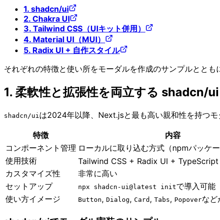
1. shadcn/ui
2. Chakra UI
3. Tailwind CSS（UIキット併用）
4. Material UI（MUI）
5. Radix UI + 自作スタイル
それぞれの特徴と使い所をモーダルを作成のサンプルととも
1. 柔軟性と拡張性を両立する shadcn/ui
は2024年以降、Next.jsと最も高い親和性を持
shadcn​/​ui
特徴
内容
コンポーネント管理
ローカルに取り込む方式（npmパッケ
使用技術
Tailwind CSS + Radix UI + TypeScript
カスタマイズ性
非常に高い
セットアップ
で導入可能
npx shadcn-ui@latest init
使い方イメージ
,
,
,
,
など
Button
Dialog
Card
Tabs
Popover