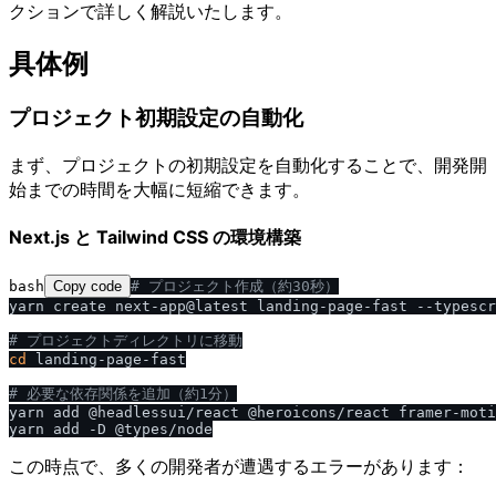
クションで詳しく解説いたします。
具体例
プロジェクト初期設定の自動化
まず、プロジェクトの初期設定を自動化することで、開発開
始までの時間を大幅に短縮できます。
Next.js と Tailwind CSS の環境構築
bash
Copy code
# プロジェクト作成（約30秒）
yarn create next-app@latest landing-page-fast --typescr
# プロジェクトディレクトリに移動
cd
 landing-page-fast

# 必要な依存関係を追加（約1分）
yarn add @headlessui/react @heroicons/react framer-moti
この時点で、多くの開発者が遭遇するエラーがあります：