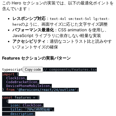
この Hero セクションの実装では、以下の最適化ポイントを
含んでいます：
レスポンシブ対応
：
text-4xl sm:text-5xl lg:text-
のように、画面サイズに応じた文字サイズ調整
hero
パフォーマンス最適化
：CSS animation を使用し、
JavaScript ライブラリに依存しない軽量な実装
アクセシビリティ
：適切なコントラスト比と読みやす
いフォントサイズの確保
Features セクションの実装パターン
typescript
Copy code
/
/
 components
/
Features.tsx
import
 {

ClockIcon
,

CodeBracketIcon
,

DevicePhoneMobileIcon
,

} 
from
'@heroicons
/
react
/
24
/
outline'
;

const
 features = [

  {

icon
: 
ClockIcon
,

title
: 
'70%の時間短縮'
,

description
:
