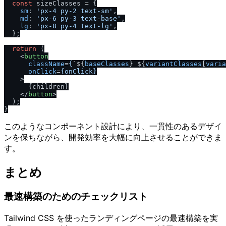
const
 sizeClasses = {

sm
: 
'px-4 py-2 text-sm'
,

md
: 
'px-6 py-3 text-base'
,

lg
: 
'px-8 py-4 text-lg'
,

  };

return
 (

<
button
className
=
{
`${
baseClasses
} ${
variantClasses
[
varia
onClick
=
{onClick}
    >
      {children}

</
button
>
  );

このようなコンポーネント設計により、一貫性のあるデザイ
ンを保ちながら、開発効率を大幅に向上させることができま
す。
まとめ
最速構築のためのチェックリスト
Tailwind CSS を使ったランディングページの最速構築を実