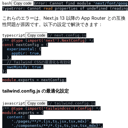
bash
Copy code
Error: Cannot find module 
'next
/
font
/
goog
TypeError: Cannot 
read
 properties of undefined (reading
これらのエラーは、Next.js 13 以降の App Router との互換
性問題が原因です。以下の設定で解決できます：
typescript
Copy code
/
/
 next.config.js
/
** 
@type
 {
import('next').NextConfig
} *
/
const
 nextConfig = {

experimental
: {

appDir
: 
true
,

  },

/
/
 Tailwind CSSの最適化を有効化
swcMinify
: 
true
,

};

module
.
exports
tailwind.config.js の最適化設定
javascript
Copy code
/
/
 tailwind.config.js
/
** 
@type
 {
import('tailwindcss').Config
} *
/
module
.
exports
 = {

content
: [

'.
/
pages
/
**
/
*.{js,ts,jsx,tsx,mdx}'
,

'.
/
components
/
**
/
*.{js,ts,jsx,tsx,mdx}'
,
