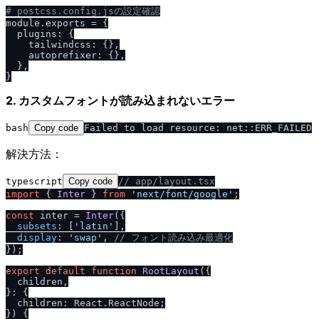
# postcss.config.jsの設定確認
module.exports = {

  plugins: {

    tailwindcss: {},

    autoprefixer: {},

  },

2. カスタムフォントが読み込まれないエラー
bash
Copy code
解決方法：
typescript
Copy code
/
/
 app
/
layout.tsx
import
 { 
Inter
 } 
from
'next
/
font
/
google'
;

const
 inter = 
Inter
({

subsets
: [
'latin'
],

display
: 
'swap'
, 
/
/
 フォント読み込み最適化
});

export
default
function
RootLayout
(
{

  children,

}: {

  children: React.ReactNode;

}
) {
