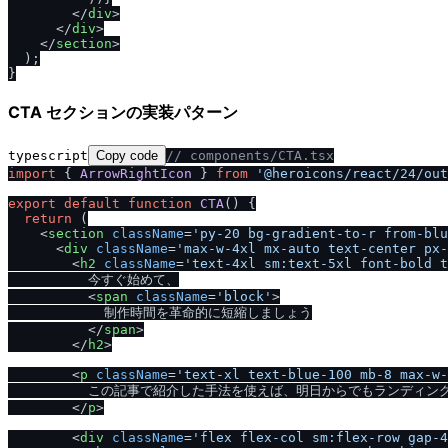
</
div
>
</
div
>
</
section
>
  );

CTA セクションの実装パターン
typescript
Copy code
/
/
 components
/
CTA.tsx
import
 { 
ArrowRightIcon
 } 
from
'@heroicons
/
react
/
24
/
out
export
default
function
CTA
(
) {

return
 (

<
section
className
=
'py-20 bg-gradient-to-r from-blu
<
div
className
=
'max-w-4xl mx-auto text-center px-
<
h2
className
=
'text-4xl sm:text-5xl font-bold t
          今すぐ始めて、

<
span
className
=
'block'
>
            制作時間を革命的に短縮しましょう

</
span
>
</
h2
>
<
p
className
=
'text-xl text-blue-100 mb-8 max-w-
          この記事で紹介した手法を使えば、明日からでもランディ
</
p
>
<
div
className
=
'flex flex-col sm:flex-row gap-4