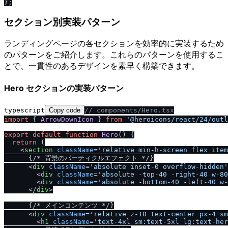
セクション別実装パターン
ランディングページの各セクションを効率的に実装するため
のパターンをご紹介します。これらのパターンを使用するこ
とで、一貫性のあるデザインを素早く構築できます。
Hero セクションの実装パターン
typescript
Copy code
/
/
 components
/
Hero.tsx
import
 { 
ArrowDownIcon
 } 
from
'@heroicons
/
react
/
24
/
outl
export
default
function
Hero
(
) {

return
 (

<
section
className
=
'relative min-h-screen flex item
      {
/
* 背景のパーティクルエフェクト *
/
}

<
div
className
=
'absolute inset-0 overflow-hidden'
<
div
className
=
'absolute -top-40 -right-40 w-80
<
div
className
=
'absolute -bottom-40 -left-40 w-
</
div
>
      {
/
* メインコンテンツ *
/
}

<
div
className
=
'relative z-10 text-center px-4 sm
<
h1
className
=
'text-4xl sm:text-5xl lg:text-her