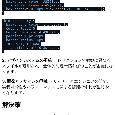
background-color
: 
#2563eb
;

transform
: 
translateY
(-
2px
);

box-shadow
: 
0
10px
25px
rgba
(
59
, 
130
, 
246
, 
0.3
);

}

.btn-secondary
 {

background-color
: transparent;

color
: 
#3b82f6
;

border
: 
2px
 solid 
#3b82f6
;

padding
: 
10px
22px
;

border-radius
: 
6px
;

font-weight
: 
600
;

transition
: all 
0.3s
 ease;

2. デザインシステムの不統一
各セクションで微妙に異なる
スタイルが適用され、全体的な統一感を保つことが困難にな
ります。
3. 開発とデザインの乖離
デザイナーとエンジニアの間で、
実装可能性やパフォーマンスに関する認識のずれが生じやす
くなります。
解決策