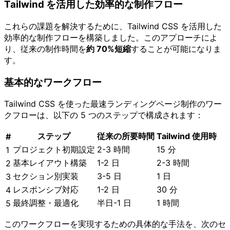
Tailwind を活用した効率的な制作フロー
これらの課題を解決するために、Tailwind CSS を活用した
効率的な制作フローを構築しました。このアプローチによ
り、従来の制作時間を
約 70%短縮
することが可能になりま
す。
基本的なワークフロー
Tailwind CSS を使った最速ランディングページ制作のワー
クフローは、以下の 5 つのステップで構成されます：
ステップ
従来の所要時間
Tailwind 使用時
#
プロジェクト初期設定
2-3 時間
15 分
1
基本レイアウト構築
1-2 日
2-3 時間
2
セクション別実装
3-5 日
1 日
3
レスポンシブ対応
1-2 日
30 分
4
最終調整・最適化
半日-1 日
1 時間
5
このワークフローを実現するための具体的な手法を、次のセ