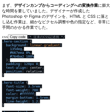
まず、
デザインカンプからコーディングへの変換作業
に膨大
な時間を要していました。デザイナーが作成した
Photoshop や Figma のデザインを、HTML と CSS に落と
し込む作業は、細かなピクセル調整や色の指定など、非常に
手間のかかる作業でした。
css
Copy code
/
* 従来のCSS記述例 *
/
.hero-section
 {

background
: 
linear-gradient
(

135deg
,

#667eea
0%
,

#764ba2
100%
  );

padding
: 
120px
0
;

text-align
: center;

position
: relative;

}

.hero-title
 {

font-size
: 
3.5rem
;

font-weight
: 
700
;

color
: 
#ffffff
;

margin-bottom
: 
1.5rem
;

line-height
: 
1.2
;

}
