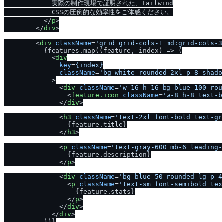
            実際の制作現場で証明された、Tailwind

            CSSの圧倒的な効率性をご体感ください。

</
p
>
</
div
>
<
div
className
=
'grid grid-cols-1 md:grid-cols-3
          {features.map((feature, index) => (

<
div
key
=
{index}
className
=
'bg-white rounded-2xl p-8 shado
            >
<
div
className
=
'w-16 h-16 bg-blue-100 rou
<
feature.icon
className
=
'w-8 h-8 text-b
</
div
>
<
h3
className
=
'text-2xl font-bold text-gr
                {feature.title}

</
h3
>
<
p
className
=
'text-gray-600 mb-6 leading-
                {feature.description}

</
p
>
<
div
className
=
'bg-blue-50 rounded-lg p-4
<
p
className
=
'text-sm font-semibold tex
                  {feature.stats}

</
p
>
</
div
>
</
div
>
          ))}
