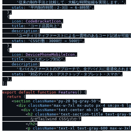
'従来の制作手法と比較して、大幅な時間短縮を実現します。'
,

stats
: 
'平均制作時間：2-3日 → 6-8時間'
,

  },

  {

icon
: 
CodeBracketIcon
,

title
: 
'コード品質向上'
,

description
:

'ユーティリティファーストによる一貫性のあるコード記述が可能
stats
: 
'CSS行数：3000行 → 500行'
,

  },

  {

icon
: 
DevicePhoneMobileIcon
,

title
: 
'レスポンシブ対応'
,

description
:

'モバイルファーストのアプローチで、全デバイスに最適化されま
stats
: 
'対応デバイス：デスクトップ・タブレット・スマホ'
,

  },

];

export
default
function
Features
(
) {

return
 (

<
section
className
=
'py-20 bg-gray-50'
>
<
div
className
=
'max-w-7xl mx-auto px-4 sm:px-6 lg
<
div
className
=
'text-center mb-16'
>
<
h2
className
=
'text-section-title text-gray-
            なぜTailwind CSSなのか？

</
h2
>
<
p
className
=
'text-xl text-gray-600 max-w-3xl