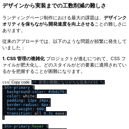
デザインから実装までの工数削減の難しさ
ランディングページ制作における最大の課題は、
デザインク
オリティを保ちながら開発速度を向上させる
ことの難しさに
あります。
従来のアプローチでは、以下のような問題が頻繁に発生して
いました：
1. CSS 管理の複雑化
プロジェクトが進むにつれて、CSS フ
ァイルが肥大化し、どのスタイルがどの要素に適用されてい
るかを把握することが困難になります。
css
Copy code
/
* 管理が困難になりがちな従来のCSS *
/
.btn-primary
 {

background-color
: 
#3b82f6
;

color
: white;

padding
: 
12px
24px
;

border-radius
: 
6px
;

font-weight
: 
600
;

transition
: all 
0.3s
 ease;

}

.btn-primary
:hover
 {
