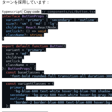
ターンを採用しています：
typescript
Copy code
/
/
 components
/
ui
/
Button.tsx
interface
ButtonProps
 {

variant
?: 
'primary'
 | 
'secondary'
 | 
'outline'
;

size
?: 
'sm'
 | 
'md'
 | 
'lg'
;

children
: 
React
.
ReactNode
;

onClick
?: 
() =>
void
;

className
?: 
string
;

}

export
default
function
Button
(
{

  variant = 
'primary'
,

  size = 
'md'
,

  children,

  onClick,

  className = 
''
,

}: 
ButtonProps
) {

const
 baseClasses =

'font-bold rounded-full transition-all duration-300
const
 variantClasses = {

primary
:

'bg-blue-600 text-white hover:bg-blue-700 shadow-
secondary
: 
'bg-gray-600 text-white hover:bg-gray-70
outline
:

'border-2 border-blue-600 text-blue-600 hover:bg-
  };
