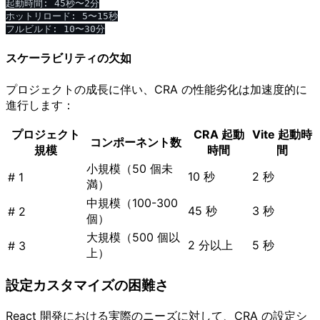
起動時間: 45秒〜2分

ホットリロード: 5〜15秒

スケーラビリティの欠如
プロジェクトの成長に伴い、CRA の性能劣化は加速度的に
進行します：
プロジェクト
CRA 起動
Vite 起動時
コンポーネント数
規模
時間
間
小規模（50 個未
10 秒
2 秒
# 1
満）
中規模（100-300
45 秒
3 秒
# 2
個）
大規模（500 個以
2 分以上
5 秒
# 3
上）
設定カスタマイズの困難さ
React 開発における実際のニーズに対して、CRA の設定シ