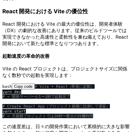
React 開発における Vite の優位性
React 開発における Vite の最大の優位性は、開発者体験
（DX）の劇的な改善にあります。従来のビルドツールでは
実現できなかった高速性と柔軟性を兼ね備えており、React
開発において新たな標準となりつつあります。
起動速度の革命的改善
Vite の React プロジェクトは、プロジェクトサイズに関係
なく数秒での起動を実現します：
bash
Copy code
# Vite + React（即座に起動）
# → 開発サーバーが1〜3秒で起動完了
# Create React App（プロジェクト規模に比例して遅延）
# → 大規模プロジェクトでは30秒〜数分の待機時間
この速度差は、日々の開発作業において累積的に大きな影響