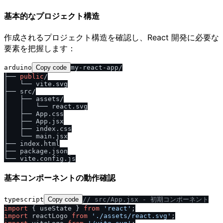
基本的なプロジェクト構造
作成されるプロジェクト構造を確認し、React 開発に必要な
要素を把握します：
arduino
Copy code
my-react-app/

├── 
public
/

│   └── vite.svg

├── src/

│   ├── assets/

│   │   └── react.svg

│   ├── App.css

│   ├── App.jsx

│   ├── index.css

│   └── main.jsx

├── index.html

├── package.json

基本コンポーネントの動作確認
typescript
Copy code
/
/
 src
/
App.jsx - 初期コンポーネント
import
 { useState } 
from
'react'
import
 reactLogo 
from
'.
/
assets
/
react.svg'