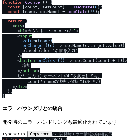
function
Counter
(
) {

const
 [count, setCount] = 
useState
(
0
);

const
 [name, setName] = 
useState
(
''
);

return
 (

<
div
>
<
h1
>
カウント: {count}
</
h1
>
<
input
value
=
{name}
onChange
=
{(e)
 =>
 setName(e.target.value)}

        placeholder='名前を入力'

/
>

<
button
onClick
=
{()
 =>
 setCount(count + 1)}>

        増加

</
button
>
      {
/
* このコンポーネントのUIを変更しても、

          countとnameの状態は保持される *
/
}

</
div
>
  );

エラーバウンダリとの統合
開発時のエラーハンドリングも最適化されています：
typescript
Copy code
/
/
 開発時エラー情報の詳細表示
if
 (
import
.
meta
.
env
.
DEV
) {
