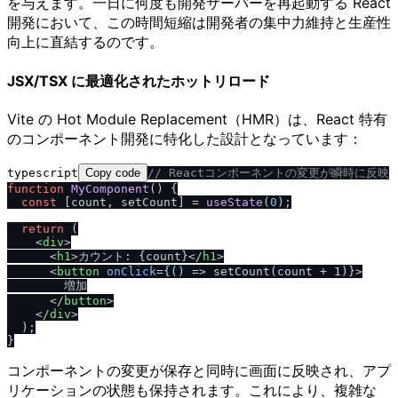
を与えます。一日に何度も開発サーバーを再起動する React
開発において、この時間短縮は開発者の集中力維持と生産性
向上に直結するのです。
JSX/TSX に最適化されたホットリロード
Vite の Hot Module Replacement（HMR）は、React 特有
のコンポーネント開発に特化した設計となっています：
typescript
Copy code
/
/
 Reactコンポーネントの変更が瞬時に反映
function
MyComponent
(
) {

const
 [count, setCount] = 
useState
(
0
);

return
 (

<
div
>
<
h1
>
カウント: {count}
</
h1
>
<
button
onClick
=
{()
 =>
 setCount(count + 1)}>

        増加

</
button
>
</
div
>
  );

コンポーネントの変更が保存と同時に画面に反映され、アプ
リケーションの状態も保持されます。これにより、複雑な