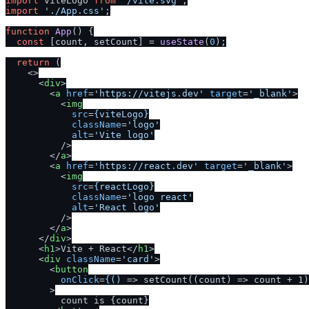
import
 viteLogo 
from
'
/
vite.svg'
import
'.
/
App.css'
;

function
App
(
) {

const
 [count, setCount] = 
useState
(
0
);

return
 (

<>
<
div
>
<
a
href
=
'https://vitejs.dev'
target
=
'_blank'
>
<
img
src
=
{viteLogo}
className
=
'logo'
alt
=
'Vite logo'
          />
</
a
>
<
a
href
=
'https://react.dev'
target
=
'_blank'
>
<
img
src
=
{reactLogo}
className
=
'logo react'
alt
=
'React logo'
          />
</
a
>
</
div
>
<
h1
>
Vite + React
</
h1
>
<
div
className
=
'card'
>
<
button
onClick
=
{()
 =>
 setCount((count) => count + 1)
        >

          count is {count}
