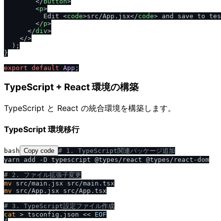
</
button
>
<
p
>
          Edit 
<
code
>
src
/
App.jsx
</
code
>
 and save to tes
</
p
>
</
div
>
</>
  );

}

export
default
App
TypeScript + React 環境の構築
TypeScript と React の統合環境を構築します。
TypeScript 環境移行
bash
Copy code
# 1. TypeScript関連パッケージ追加
yarn add -D typescript @types/react @types/react-dom

# 2. ファイル拡張子変更
mv
mv
 src/App.jsx src/App.tsx

# 3. TypeScript設定ファイル作成
cat
 > tsconfig.json << 
EOF
