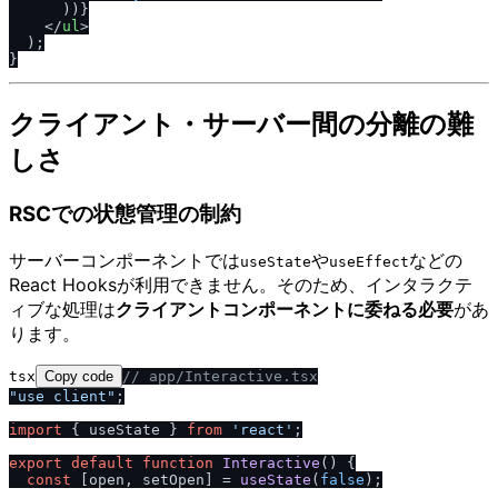
      ))}

</
ul
>
  );

クライアント・サーバー間の分離の難
しさ
RSCでの状態管理の制約
サーバーコンポーネントでは
や
などの
useState
useEffect
React Hooksが利用できません。そのため、インタラクテ
ィブな処理は
クライアントコンポーネントに委ねる必要
があ
ります。
tsx
Copy code
/
/
 app
/
Interactive.tsx
"use client"
;

import
 { useState } 
from
'react'
;

export
default
function
Interactive
(
) {

const
 [open, setOpen] = 
useState
(
false
);
