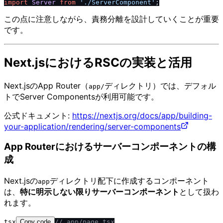
import
Server
from
'.
/
ServerComponent'
この点に注意しながら、責務分離を設計していくことが重要
です。
Next.jsにおけるRSCの実装と活用
Next.jsのApp Router（
ディレクトリ）では、デフォル
app​/​
トでServer Componentsが利用可能です。
公式ドキュメント:
https://nextjs.org/docs/app/building-
your-application/rendering/server-components
App Routerにおけるサーバーコンポーネントの構
成
Next.jsの
ディレクトリ配下に作成するコンポーネント
app
は、
特に明示しない限りサーバーコンポーネント
として扱わ
れます。
tsx
Copy code
/
/
 app
/
page.tsx