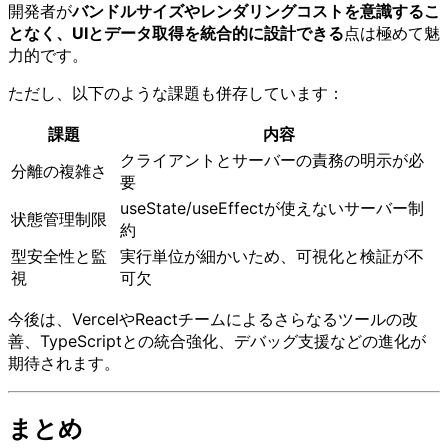
開発者が
バンドルサイズやレンダリングコストを意識するこ
となく、UIとデータ取得を統合的に設計できる
点は極めて魅
力的です。
ただし、以下のような課題も併存しています：
課題
内容
クライアントとサーバーの責務の明示が必
分離の複雑さ
要
useState/useEffectが使えないサーバー制
状態管理制限
約
型安全性と監
実行単位が細かいため、可視化と検証が不
視
可欠
今後は、VercelやReactチームによるさらなるツールの改
善、TypeScriptとの統合強化、デバッグ支援などの進化が
期待されます。
まとめ