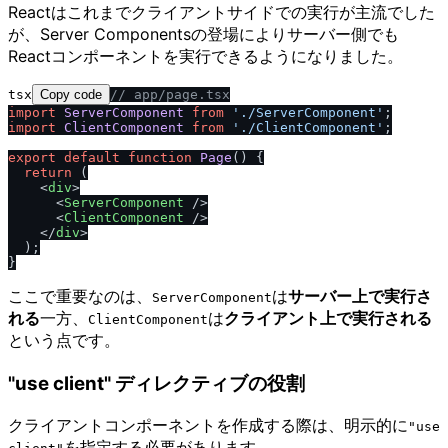
Reactはこれまでクライアントサイドでの実行が主流でした
が、Server Componentsの登場によりサーバー側でも
Reactコンポーネントを実行できるようになりました。
tsx
Copy code
/
/
 app
/
page.tsx
import
ServerComponent
from
'.
/
ServerComponent'
import
ClientComponent
from
'.
/
ClientComponent'
;

export
default
function
Page
(
) {

return
 (

<
div
>
<
ServerComponent
 />
<
ClientComponent
 />
</
div
>
  );

ここで重要なのは、
は
サーバー上で実行さ
ServerComponent
れる
一方、
は
クライアント上で実行される
ClientComponent
という点です。
"use client" ディレクティブの役割
クライアントコンポーネントを作成する際は、明示的に
"use
を指定する必要があります。