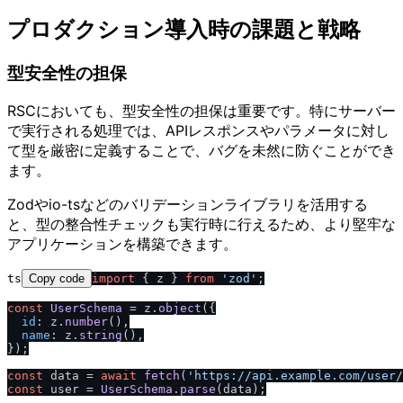
プロダクション導入時の課題と戦略
型安全性の担保
RSCにおいても、型安全性の担保は重要です。特にサーバー
で実行される処理では、APIレスポンスやパラメータに対し
て型を厳密に定義することで、バグを未然に防ぐことができ
ます。
Zodやio-tsなどのバリデーションライブラリを活用する
と、型の整合性チェックも実行時に行えるため、より堅牢な
アプリケーションを構築できます。
ts
Copy code
import
 { z } 
from
'zod'
;

const
UserSchema
 = z.
object
({

id
: z.
number
(),

name
: z.
string
(),

});

const
 data = 
await
fetch
(
'https:
/
/
api.example.com
/
user
/
const
 user = 
UserSchema
.
parse