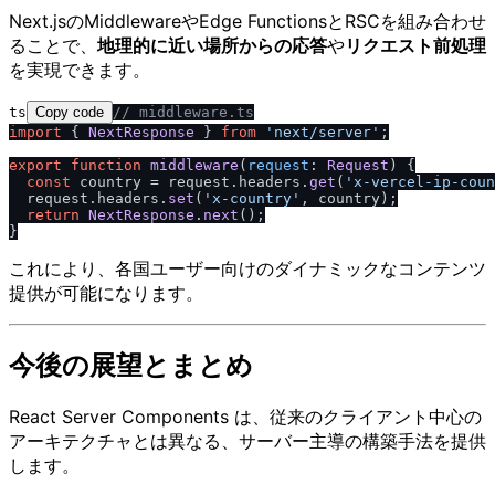
Next.jsのMiddlewareやEdge FunctionsとRSCを組み合わせ
ることで、
地理的に近い場所からの応答
や
リクエスト前処理
を実現できます。
ts
Copy code
/
/
 middleware.ts
import
 { 
NextResponse
 } 
from
'next
/
server'
;

export
function
middleware
(
request
: 
Request
) {

const
 country = request.
headers
.
get
(
'x-vercel-ip-coun
  request.
headers
.
set
(
'x-country'
, country);

return
NextResponse
.
next
();

これにより、各国ユーザー向けのダイナミックなコンテンツ
提供が可能になります。
今後の展望とまとめ
React Server Components は、従来のクライアント中心の
アーキテクチャとは異なる、サーバー主導の構築手法を提供
します。