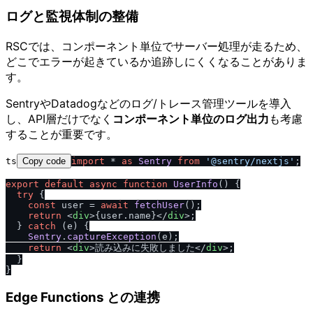
ログと監視体制の整備
RSCでは、コンポーネント単位でサーバー処理が走るため、
どこでエラーが起きているか追跡しにくくなることがありま
す。
SentryやDatadogなどのログ/トレース管理ツールを導入
し、API層だけでなく
コンポーネント単位のログ出力
も考慮
することが重要です。
ts
Copy code
import
 * 
as
Sentry
from
'@sentry
/
nextjs'
;

export
default
async
function
UserInfo
(
) {

try
 {

const
 user = 
await
fetchUser
();

return
<
div
>
{user.name}
</
div
>
;

  } 
catch
 (e) {

Sentry
.
captureException
(e);

return
<
div
>
読み込みに失敗しました
</
div
>
;

  }

Edge Functions との連携