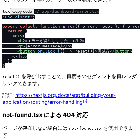
tsx
Copy code
/
/
 app
/
dashboard
/
error.tsx
'use client'
;

export
default
function
Error
(
{ error, reset }: { error
return
 (

<
div
>
<
h2
>
エラーが発生しました。
</
h2
>
<
p
>
{error.message}
</
p
>
<
button
onClick
=
{()
 =>
 reset()}>再試行
</
button
>
</
div
>
  );

を呼び出すことで、再度そのセグメントを再レンダ
reset()
リングできます。
詳細:
https://nextjs.org/docs/app/building-your-
application/routing/error-handling
not-found.tsx による 404 対応
ページが存在しない場合には
を使用できま
not-found.tsx
す。