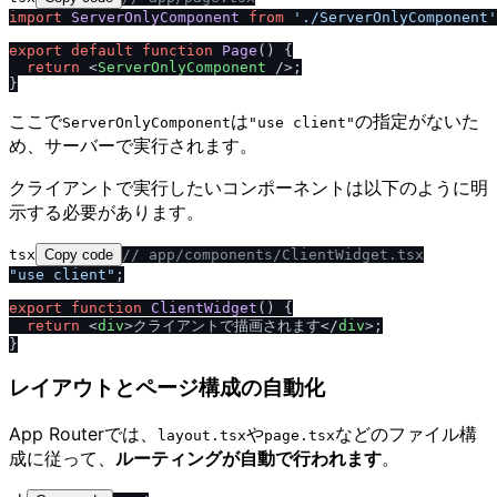
import
ServerOnlyComponent
from
'.
/
ServerOnlyComponent'
export
default
function
Page
(
) {

return
<
ServerOnlyComponent
 />
;

ここで
は
の指定がないた
ServerOnlyComponent
"use client"
め、サーバーで実行されます。
クライアントで実行したいコンポーネントは以下のように明
示する必要があります。
tsx
Copy code
/
/
 app
/
components
/
ClientWidget.tsx
"use client"
;

export
function
ClientWidget
(
) {

return
<
div
>
クライアントで描画されます
</
div
>
;

レイアウトとページ構成の自動化
App Routerでは、
や
などのファイル構
layout.tsx
page.tsx
成に従って、
ルーティングが自動で行われます
。