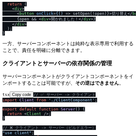
return
 (

<
div
>
<
button
onClick
=
{()
 =>
 setOpen(!open)}>切り替え
</
b
      {open && 
<
div
>
開かれました！
</
div
>
}

</
div
>
  );

一方、サーバーコンポーネントは純粋な表示専用で利用する
ことで、責任を明確に分離できます。
クライアントとサーバーの依存関係の管理
サーバーコンポーネントがクライアントコンポーネントをイ
ンポートすることは可能ですが、
その逆はできません
。
tsx
Copy code
/
/
 ✅ サーバー -> クライアント
import
Client
from
'.
/
ClientComponent'
;

export
default
function
Server
(
) {

return
<
Client
 />
;

}

/
/
 ❌ クライアント -> サーバー（ビルドエラー）
"use client"