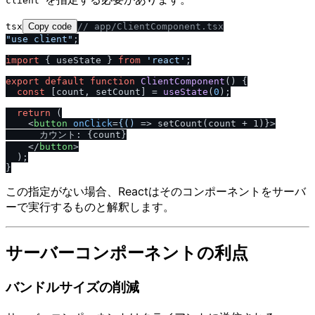
client"
tsx
Copy code
/
/
 app
/
ClientComponent.tsx
"use client"
;

import
 { useState } 
from
'react'
;

export
default
function
ClientComponent
(
) {

const
 [count, setCount] = 
useState
(
0
);

return
 (

<
button
onClick
=
{()
 =>
 setCount(count + 1)}>

      カウント: {count}

</
button
>
  );

この指定がない場合、Reactはそのコンポーネントをサーバ
ーで実行するものと解釈します。
サーバーコンポーネントの利点
バンドルサイズの削減