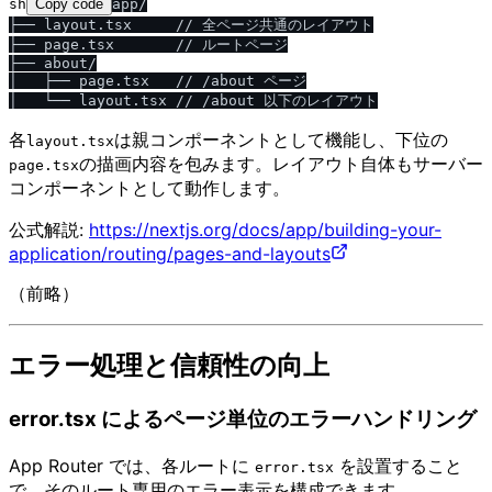
sh
Copy code
app/

├── layout.tsx     // 全ページ共通のレイアウト

├── page.tsx       // ルートページ

├── about/

│   ├── page.tsx   // /about ページ

各
は親コンポーネントとして機能し、下位の
layout.tsx
の描画内容を包みます。レイアウト自体もサーバー
page.tsx
コンポーネントとして動作します。
公式解説:
https://nextjs.org/docs/app/building-your-
application/routing/pages-and-layouts
（前略）
エラー処理と信頼性の向上
error.tsx によるページ単位のエラーハンドリング
App Router では、各ルートに
を設置すること
error.tsx
で、そのルート専用のエラー表示を構成できます。