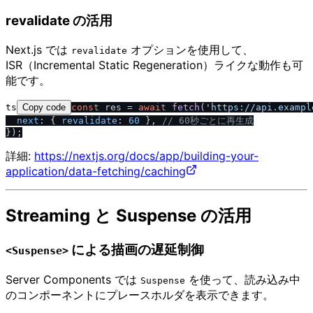
revalidate の活用
Next.js では
オプションを使用して、
revalidate
ISR（Incremental Static Regeneration）ライクな動作も可
能です。
ts
Copy code
const
 res = 
await
fetch
(
'https:
/
/
api.exampl
next
: { 
revalidate
: 
60
 }, 
/
/
 60秒ごとに再生成
詳細:
https://nextjs.org/docs/app/building-your-
application/data-fetching/caching
Streaming と Suspense の活用
による描画の遅延制御
<Suspense>
Server Components では
を使って、読み込み中
Suspense
のコンポーネントにプレースホルダを表示できます。