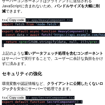
サーバーコンポーネントはクライアントに送信される
JavaScriptに含まれないため、
バンドルサイズを大幅に削
減
できます。
tsx
Copy code
/
/
 app
/
HeavyComponent.tsx
import
 fetch 
from
'node-fetch'
;

export
default
async
function
HeavyComponent
(
) {

const
 data = 
await
fetch
(
'https:
/
/
api.example.com
/
hea
return
<
pre
>
{JSON.stringify(data, null, 2)}
</
pre
>
;

上記のような
重いデータフェッチ処理を含むコンポーネント
はサーバーで実行することで、ユーザーに余計な負担をかけ
ずに済みます。
セキュリティの強化
環境変数や認証情報など、
クライアントに公開したくないロ
ジック
を安全にサーバーで処理できます。
tsx
Copy code
/
/
 app
/
SecretComponent.tsx
export
default
function
SecretComponent
(
) {
