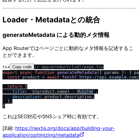
Loader・Metadataとの統合
generateMetadata による動的メタ情報
App Routerではページごとに動的なメタ情報を記述するこ
とができます。
tsx
Copy code
/
/
 app
/
product
/
[id]
/
page.tsx
export
async
function
generateMetadata
(
{ params }: { pa
const
 product = 
await
fetch
(
`https:
/
/
api.example.com
/
return
 {

title
: 
`
${product.name}
 - 商品詳細`
,

description
: product.
description
,

  };

これはSEO対応やSNSシェア時に有効です。
詳細:
https://nextjs.org/docs/app/building-your-
application/optimizing/metadata