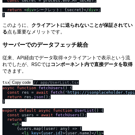
const
 secret = process.
env
.
MY_SECRET
;

return
<
div
>
シークレット: {secret}
</
div
>
;

このように、
クライアントに送られないことが保証されてい
る
点も重要なメリットです。
サーバーでのデータフェッチ統合
従来、API経由でデータ取得→クライアントで表示という流
れでしたが、RSCでは
コンポーネント内で直接データを取得
できます。
tsx
Copy code
/
/
 app
/
UserList.tsx
async
function
fetchUsers
(
) {

const
 res = 
await
fetch
(
'https:
/
/
jsonplaceholder.typi
return
 res.
json
();

}

export
default
async
function
UserList
(
) {

const
 users = 
await
fetchUsers
();

return
 (

<
ul
>
      {users.map((user: any) => (

<
li
key
=
{user.id}
>
{user.name}
</
li
>