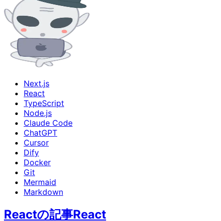
Next.js
React
TypeScript
Node.js
Claude Code
ChatGPT
Cursor
Dify
Docker
Git
Mermaid
Markdown
Reactの記事
React