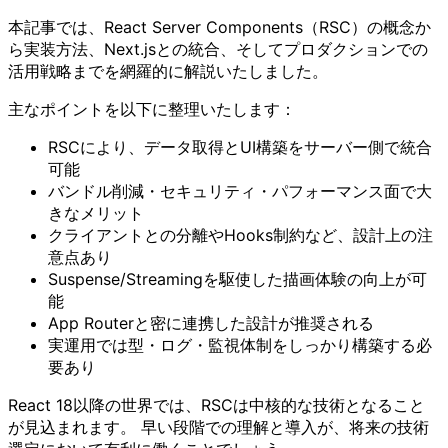
本記事では、React Server Components（RSC）の概念か
ら実装方法、Next.jsとの統合、そしてプロダクションでの
活用戦略までを網羅的に解説いたしました。
主なポイントを以下に整理いたします：
RSCにより、データ取得とUI構築をサーバー側で統合
可能
バンドル削減・セキュリティ・パフォーマンス面で大
きなメリット
クライアントとの分離やHooks制約など、設計上の注
意点あり
Suspense/Streamingを駆使した描画体験の向上が可
能
App Routerと密に連携した設計が推奨される
実運用では型・ログ・監視体制をしっかり構築する必
要あり
React 18以降の世界では、RSCは中核的な技術となること
が見込まれます。 早い段階での理解と導入が、将来の技術