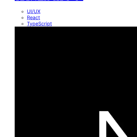
UI/UX
React
TypeScript