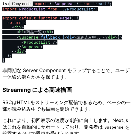
tsx
Copy code
import
 { 
Suspense
 } 
from
'react'
import
ProductList
from
'.
/
ProductList'
;

export
default
function
Page
(
) {

return
 (

<
div
>
<
h1
>
商品一覧
</
h1
>
<
Suspense
fallback
=
{
<
div
>
読み込み中...
</
div
>
}>

<
ProductList
 />
</
Suspense
>
</
div
>
  );

非同期な Server Component をラップすることで、ユーザ
ー体験の滑らかさを保てます。
Streaming による高速描画
RSCはHTMLをストリーミング配信できるため、ページの一
部が読み込み中でも描画を開始できます。
これにより、初回表示の速度が劇的に向上します。Next.js
はこれを自動的にサポートしており、開発者は
を
Suspense
設置するだけで恩恵を受けられます。