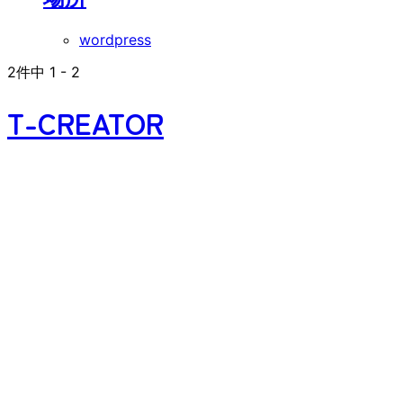
wordpress
2
件中
1
-
2
T-CREATOR