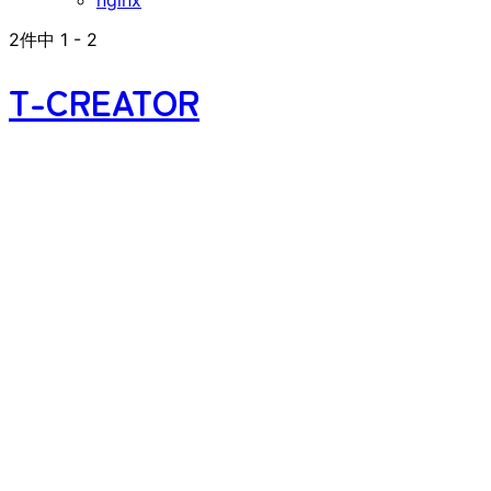
nginx
2
件中
1
-
2
T-CREATOR